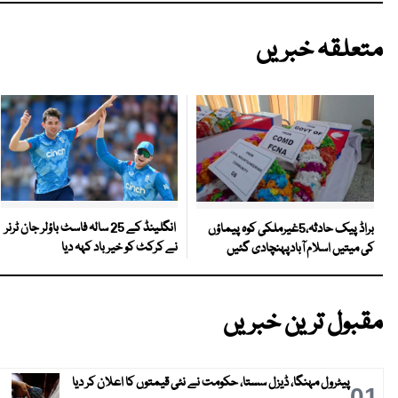
متعلقہ خبریں
انگلینڈ کے 25 سالہ فاسٹ باؤلر جان ٹرنر
براڈ پیک حادثہ،5غیرملکی کوہ پیماؤں
نے کرکٹ کو خیر باد کہہ دیا
کی میتیں اسلام آبادپہنچادی گئیں
مقبول ترین خبریں
پیٹرول مہنگا، ڈیزل سستا، حکومت نے نئی قیمتوں کا اعلان کر دیا
01