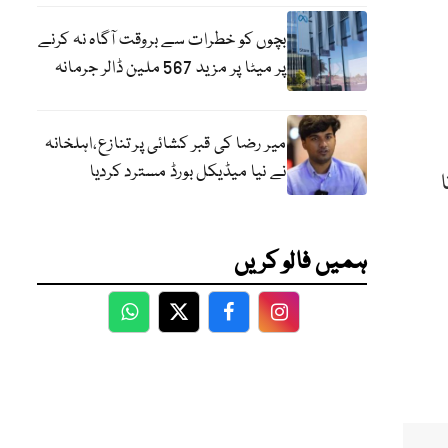
بچوں کو خطرات سے بروقت آگاہ نہ کرنے
پر میٹا پر مزید 567 ملین ڈالر جرمانہ
میر رضا کی قبر کشائی پر تنازع،اہلخانہ
نے نیا میڈیکل بورڈ مسترد کردیا
ہمیں فالو کریں
WhatsApp
Twitter
Facebook
Facebook