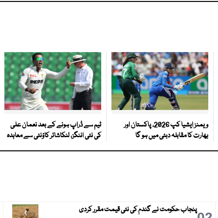
ویمنز ایشیا کپ 2026، پاکستان اور
ٹیم سے ڈراپ ہونے کے بعد نعمان علی
بھارت کا مقابلہ دبئی میں ہو گا
کی نئی اننگز، لنکاشائر کاؤنٹی سے معاہدہ
پنجاب حکومت نے گندم کی نئی قیمت مقرر کردی
3
02