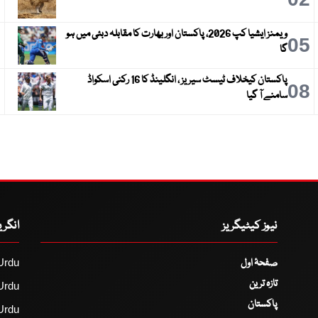
ویمنز ایشیا کپ 2026، پاکستان اور بھارت کا مقابلہ دبئی میں ہو
6
05
گا
پاکستان کیخلاف ٹیسٹ سیریز ، انگلینڈ کا 16 رکنی اسکواڈ
9
08
سامنے آ گیا
نیوز کیٹیگریز
انگر
صفحۂ اول
Urdu
تازہ ترین
Urdu
پاکستان
Urdu