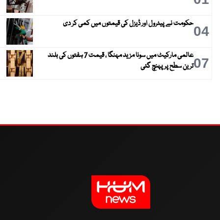
حکومت نے پیٹرول اور ڈیزل کی قیمتوں میں کمی کر دی
04
عالمی مارکیٹ میں سونا مزید مہنگا ، قیمت 7 ہفتوں کی بلند
07
ترین سطح پر پہنچ گئی