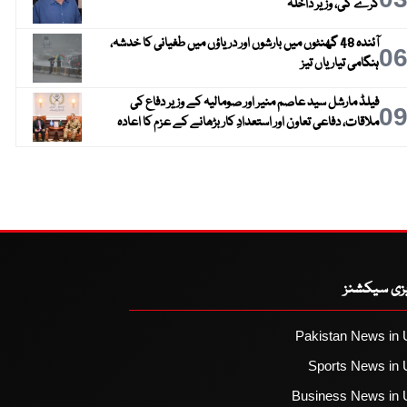
کرے گی، وزیر داخلہ
آئندہ 48 گھنٹوں میں بارشوں اور دریاؤں میں طغیانی کا خدشہ،
0
ہنگامی تیاریاں تیز
فیلڈ مارشل سید عاصم منیر اور صومالیہ کے وزیر دفاع کی
0
ملاقات، دفاعی تعاون اور استعدادِ کار بڑھانے کے عزم کا اعادہ
یزی سیکشنز
Pakistan News in 
Sports News in 
Business News in 