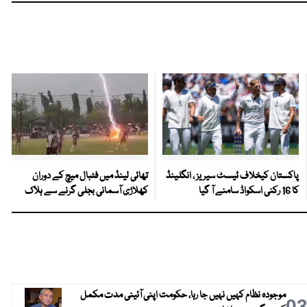
پاکستان کیخلاف ٹیسٹ سیریز ، انگلینڈ
تھائی لینڈ میں فٹبال میچ کے دوران
کا 16 رکنی اسکواڈ سامنے آ گیا
کھلاڑی آسمانی بجلی گرنے سے ہلاک
موجودہ نظام کہیں نہیں جا رہا، حکومت اپنی آئینی مدت مکمل
0