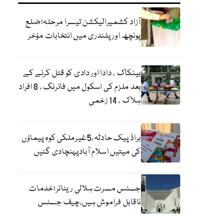
آزاد کشمیرالیکشن تیسرا مرحلہ؛ضلع
پونچھ اور پلندری میں انتخابات مؤخر
بینکاک ، دادا اور دادی کو قتل کرنے کے
بعد ملزم کی اسکول میں فائرنگ ، 8 افراد
ہلاک ، 14 زخمی
براڈ پیک حادثہ،5غیرملکی کوہ پیماؤں
کی میتیں اسلام آبادپہنچادی گئیں
جسٹس مسرت ہلالی ریٹائر؛خدمات
ناقابل فراموش ہیں،چیف جسٹس