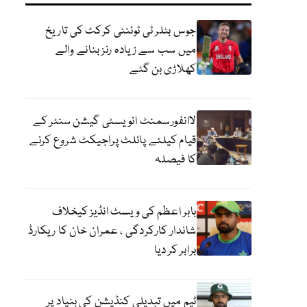
جوس بٹلر ٹی ٹوئنٹی کرکٹ کی تاریخ
میں سب سے زیادہ رنز بنانے والے
کھلاڑی بن گئے
لاانفورسمنٹ انویسٹی گیشن سنٹر کے
قیام کیلئے پائلٹ پراجیکٹ شروع کرنے
کا فیصلہ
بابر اعظم کی ویسٹ انڈیز کیخلاف
شاندار کارکردگی ، عمران خان کا ریکارڈ
برابر کر دیا
ٹیم میں تبدیلی کنڈیشن کی بنیاد پر