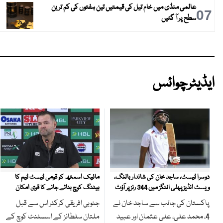
عالمی منڈی میں خام تیل کی قیمتیں تین ہفتوں کی کم ترین
07
سطح پر آ گئیں
ایڈیٹرچوائس
مائیک اسمتھ کو قومی ٹیسٹ ٹیم کا
دوسرا ٹیسٹ، ساجد خان کی شاندار بالنگ،
بیٹنگ کوچ بنائے جانے کا قوی امکان
ویسٹ انڈیز پہلی اننگز میں 344 رنز پر آؤٹ
جنوبی افریقی کرکٹر اس سے قبل
پاکستان کی جانب سے ساجد خان نے
ملتان سلطانز کے اسسٹنٹ کوچ کے
4، محمد علی، علی عثمان اور عبید