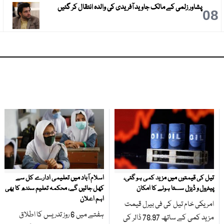
پشاور زلمی کے مالک جاوید آفریدی کی والدہ انتقال کر گئیں
9
08
تیل کی قیمتوں میں مزید کمی ہو گئی،
اسلام آباد میں تعلیمی ادارے کل سے
پیٹرول و ڈیزل سستا ہونے کا امکان
کھل جائیں گے، محکمہ تعلیم سندھ کا بھی
اہم اعلان
امریکی خام تیل کی فی بیرل قیمت
ہفتے میں 6 روز تدریس کا اطلاق
مزید کمی کے ساتھ 78.97 ڈالر کی