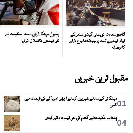
پیٹرول مہنگا، ڈیزل سستا، حکومت نے
لاانفورسمنٹ انویسٹی گیشن سنٹر کے
نئی قیمتوں کا اعلان کر دیا
قیام کیلئے پائلٹ پراجیکٹ شروع کرنے
کا فیصلہ
مقبول ترین خبریں
مہنگائی کے ستائے شہریوں کیلئے اچھی خبر، آٹے کی قیمت میں
01
کمی
پنجاب حکومت نے گندم کی نئی قیمت مقرر کردی
04