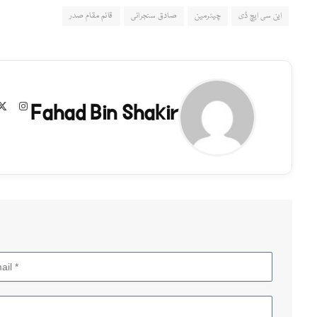
این سی ایچ ڈی
چیئرمین
صادق سنجرانی
قائم مقام صدر
Fahad Bin Shakir
agram