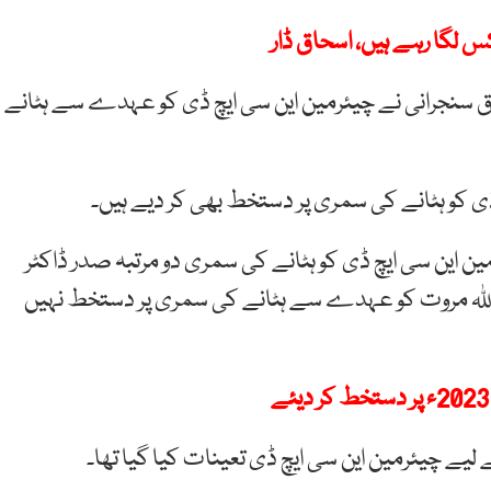
ق سنجرانی نے چیئرمین این سی ایچ ڈی کو عہدے سے ہٹانے
ی کو ہٹانے کی سمری پر دستخط بھی کر دیے ہیں۔
این سی ایچ ڈی کو ہٹانے کی سمری دو مرتبہ صدر ڈاکٹر
ر اللہ مروت کو عہدے سے ہٹانے کی سمری پر دستخط نہیں