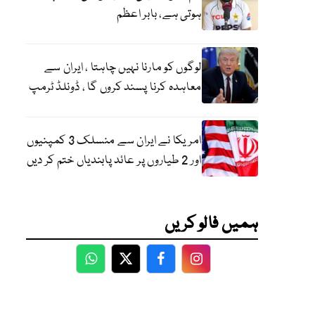
ہوتی ہے، بابر اعظم
لوگوں کو مارنا نہیں چاہتا ، ایران سے
معاہدہ کرنا پسند کروں گا ، ڈونلڈ ٹرمپ
امریکا نے ایران سے منسلک 3 کمپنیوں
اور 2 طیاروں پر عائد پابندیاں ختم کر دیں
ہمیں فالو کریں
WhatsApp
Twitter
Facebook
Facebook