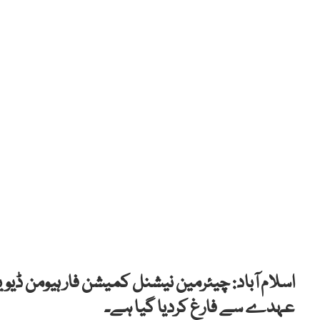
اسلام آباد: چیئرمین نیشنل کمیشن فار ہیومن ڈیویل
عہدے سے فارغ کردیا گیا ہے۔