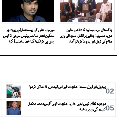
پاکستان اور صومالیہ کا دفاعی تعاون
میر رضا علی کی پوسٹ مارٹم رپورٹ پر
مزید مضبوط بنانے پر اتفاق، صومالی وزیر
سنگین اعتراضات، پولیس سرجن کا ایس
دفاع کی نیول اور ایئرہیڈ کوارٹرز آمد
ایس پی کو لکھا گیا خط سامنے آ گیا
پیٹرول اور ڈیزل سستا، حکومت نے نئی قیمتوں کا اعلان کر دیا
3
02
موجودہ نظام کہیں نہیں جا رہا، حکومت اپنی آئینی مدت مکمل
6
05
کرے گی، وزیر داخلہ