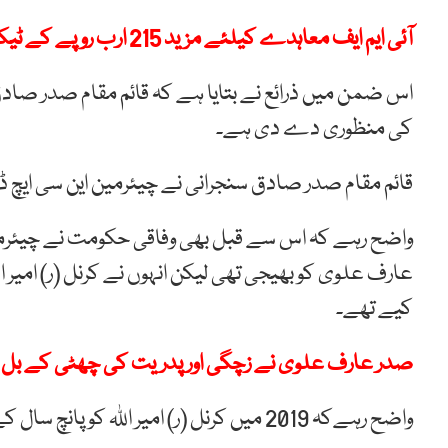
آئی ایم ایف معاہدے کیلئے مزید 215 ارب روپے کے ٹیکس لگا رہے ہیں، اسحاق ڈار
اس ضمن میں ذرائع نے بتایا ہے کہ قائم مقام صدر صاد
کی منظوری دے دی ہے۔
قائم مقام صدر صادق سنجرانی نے چیئرمین این سی ایچ ڈ
واضح رہے کہ اس سے قبل بھی وفاقی حکومت نے چیئرمین 
عارف علوی کو بھیجی تھی لیکن انہوں نے کرنل (ر) امی
کیے تھے۔
صدر عارف علوی نے زچگی اور پدریت کی چھٹی کے بل 2023ء پر دستخط کر دیئے
واضح رہےکہ 2019 میں کرنل (ر) امیر اللہ کو پانچ سال کے لیے چیئرمین این سی ایچ ڈی تعینات کیا گیا تھا۔