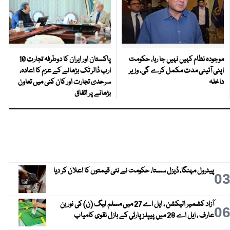
موجودہ نظام کہیں نہیں جا رہا، حکومت
پاکستان اور ایران کا دوطرفہ تجارت 10
اپنی آئینی مدت مکمل کرے گی، وزیر
ارب ڈالر تک بڑھانے کے عزم کا اعادہ،
داخلہ
سرحدی تجارت اور کان کنی میں تعاون
بڑھانے پر اتفاق
پیٹرول مہنگا، ڈیزل سستا، حکومت نے نئی قیمتوں کا اعلان کر دیا
0
آزاد کشمیر الیکشن ، ایل اے 27 میں مسلم لیگ (ن) کی نورین
0
عارف ، ایل اے 28 میں پیپلز پارٹی کے بازل نقوی کامیاب