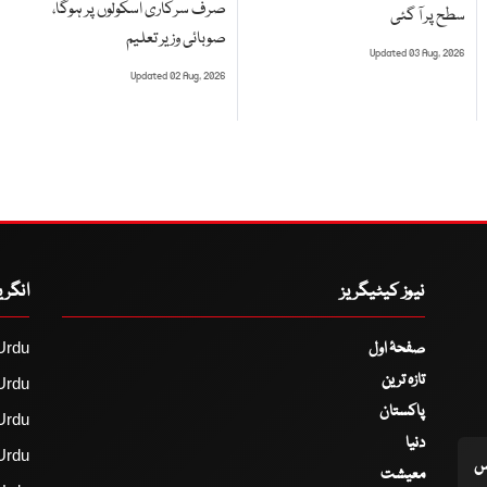
صرف سرکاری اسکولوں پر ہوگا،
سطح پر آ گئی
صوبائی وزیر تعلیم
Updated 03 Aug, 2026
Updated 02 Aug, 2026
نیوز کیٹیگریز
انگر
صفحۂ اول
Urdu
تازہ ترین
Urdu
پاکستان
Urdu
دنیا
Urdu
اس
معیشت