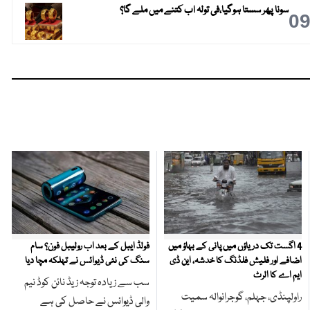
سونا پھر سستا ہوگیا،فی تولہ اب کتنے میں ملے گا؟
0
4 اگست تک دریاؤں میں پانی کے بہاؤ میں
فولڈ ایبل کے بعد اب رولیبل فون؟ سام
اضافے اور فلیش فلڈنگ کا خدشہ، این ڈی
سنگ کی نئی ڈیوائس نے تہلکہ مچا دیا
ایم اے کا الرٹ
سب سے زیادہ توجہ زیڈ نائن کوڈ نیم
راولپنڈی، جہلم، گوجرانوالہ سمیت
والی ڈیوائس نے حاصل کی ہے