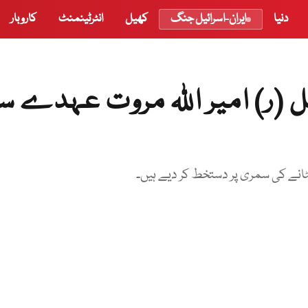
دنیا
ایران-اسرائیل جنگ
کھیل
انٹرٹینمنٹ
کاروبار
ل (ر) امیر اللہ مروت عہدے 
ٹانے کی سمری پر دستخط کر دیے ہیں۔