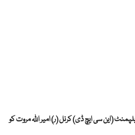
پمنٹ (این سی ایچ ڈی) کرنل (ر) امیر اللہ مروت کو