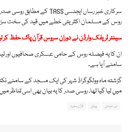
سرکاری خبر رساں ایجنسی TASS 
روس کے مسلمان اکثریتی خطے میں قید کی سخت سزا
سینئر ٹریفک وارڈن نے دوران سروس قرآن پاک حفظ کر لی
ان کا یہ فیصلہ روس کے حامی عسکری صحافیوں اور ٹی
سامنے آیا ہے۔
گزشتہ ماہ وولگوگراڈ شہر کی ایک مسجد کے سامنے نکتی
میں لیا گیا تھا، روسی صدر کا یہ بیان بھی اسی تناظر می
بے حرمتی
پیوٹن
قرآن مجید