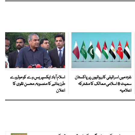
غزہ میں اسرائیلی کارروائیوں پر پاکستان
اسلام آباد ایکسپریس وے کو موٹروے
سمیت 8 اسلامی ممالک کا مشترکہ
طرز بنانے کا منصوبہ، محسن نقوی کا
اعلامیہ
اعلان