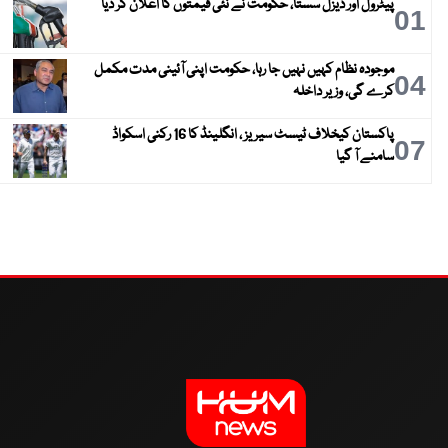
پیٹرول اور ڈیزل سستا، حکومت نے نئی قیمتوں کا اعلان کر دیا
01
موجودہ نظام کہیں نہیں جا رہا، حکومت اپنی آئینی مدت مکمل
04
کرے گی، وزیر داخلہ
پاکستان کیخلاف ٹیسٹ سیریز ، انگلینڈ کا 16 رکنی اسکواڈ
07
سامنے آ گیا