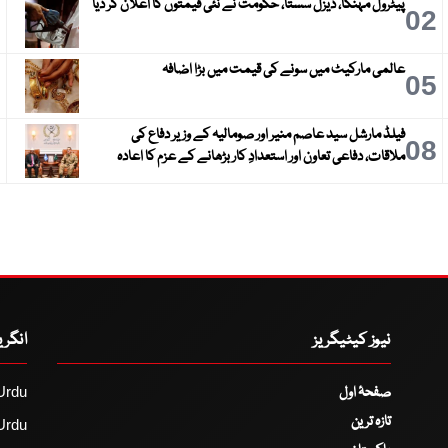
پیٹرول مہنگا، ڈیزل سستا، حکومت نے نئی قیمتوں کا اعلان کر دیا
3
02
عالمی مارکیٹ میں سونے کی قیمت میں بڑا اضافہ
6
05
فیلڈ مارشل سید عاصم منیر اور صومالیہ کے وزیر دفاع کی
9
08
ملاقات، دفاعی تعاون اور استعدادِ کار بڑھانے کے عزم کا اعادہ
نیوز کیٹیگریز
انگر
صفحۂ اول
Urdu
تازہ ترین
Urdu