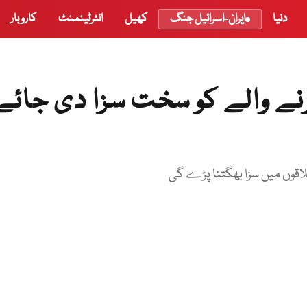
دنیا
ایران-اسرائیل جنگ
کھیل
انٹرٹینمنٹ
کاروبار
نے والے کو سخت سزا دی جائے
قوں میں سزا بھگتنا پڑے گی