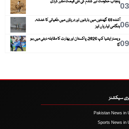
پنجاب حکومت نے گندم کی نئی قیمت مقرر کردی
0
آئندہ 48 گھنٹوں میں بارشوں اور دریاؤں میں طغیانی کا خدشہ،
0
ہنگامی تیاریاں تیز
ویمنز ایشیا کپ 2026، پاکستان اور بھارت کا مقابلہ دبئی میں ہو
0
گا
یزی سیکشنز
Pakistan News in 
Sports News in 