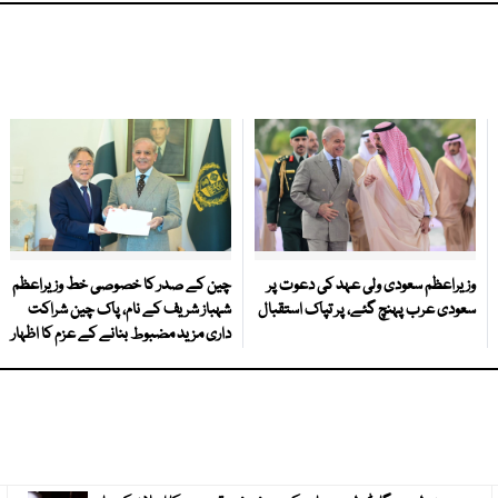
وزیراعظم سعودی ولی عہد کی دعوت پر
چین کے صدر کا خصوصی خط وزیراعظم
سعودی عرب پہنچ گئے، پر تپاک استقبال
شہباز شریف کے نام، پاک چین شراکت
داری مزید مضبوط بنانے کے عزم کا اظہار