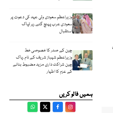
وزیراعظم سعودی ولی عہد کی دعوت پر
سعودی عرب پہنچ گئے، پر تپاک
استقبال
چین کے صدر کا خصوصی خط
وزیراعظم شہباز شریف کے نام، پاک
چین شراکت داری مزید مضبوط بنانے
کے عزم کا اظہار
ہمیں فالو کریں
WhatsApp
Twitter
Facebook
Facebook