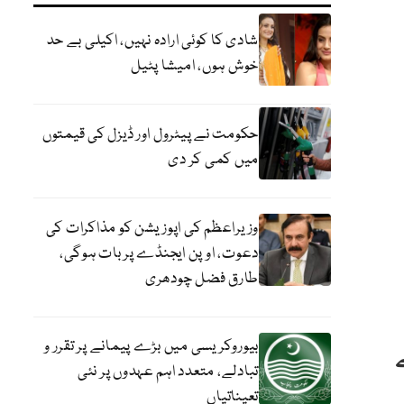
شادی کا کوئی ارادہ نہیں، اکیلی بے حد
خوش ہوں، امیشا پٹیل
حکومت نے پیٹرول اور ڈیزل کی قیمتوں
میں کمی کر دی
وزیراعظم کی اپوزیشن کو مذاکرات کی
دعوت، اوپن ایجنڈے پر بات ہوگی،
طارق فضل چودھری
بیوروکریسی میں بڑے پیمانے پر تقرر و
تبادلے، متعدد اہم عہدوں پر نئی
تعیناتیاں