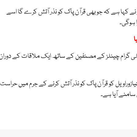
کے مطابق روسی صدر نے کہا ہے کہ جو بھی قرآن پاک کو نذر آتش کرے گا اسے
 ہوگی۔
ا
لی گرام چینلز کے مصنفین کے ساتھ ایک ملاقات کے دوران
ازوراویل کو قرآن پاک کو نذر آتش کرنے کے جرم میں حراست
ں سامنے آیا ہے۔