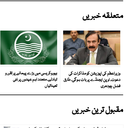
متعلقہ خبریں
بیوروکریسی میں بڑے پیمانے پر تقرر و
وزیراعظم کی اپوزیشن کو مذاکرات کی
تبادلے، متعدد اہم عہدوں پر نئی
دعوت، اوپن ایجنڈے پر بات ہوگی، طارق
تعیناتیاں
فضل چودھری
مقبول ترین خبریں