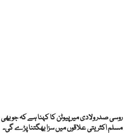
روسی صدر ولادی میر پیوٹن کا کہنا ہے کہ جو بھی 
مسلم اکثریتی علاقوں میں سزا بھگتنا پڑے گی۔