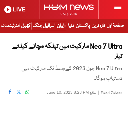
LIVE
9 Aug, 2026
صفحۂ اول
تازہ ترین
پاکستان
دنیا
ایران-اسرائیل جنگ
کھیل
انٹرٹینمنٹ
Neo 7 Ultra مارکیٹ میں تہلکہ مچانے کیلئے
تیار
Neo 7 Ultra جون 2023 کے وسط تک مارکیٹ میں
دستیاب ہوگا۔
|
شائع
June 10, 2023 8:28 PM
Faisal Zaheer