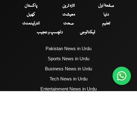
صفحۂ اول
تازہ ترین
پاکستان
دنیا
معیشت
کھیل
تعلیم
صحت
انٹرٹینمنٹ
ٹیکنالوجی
دلچسپ و عجیب
Pakistan News in Urdu
Sports News in Urdu
Business News in Urdu
Tech News in Urdu
Entertainment News in Urdu
Health News in Urdu
Hum News English