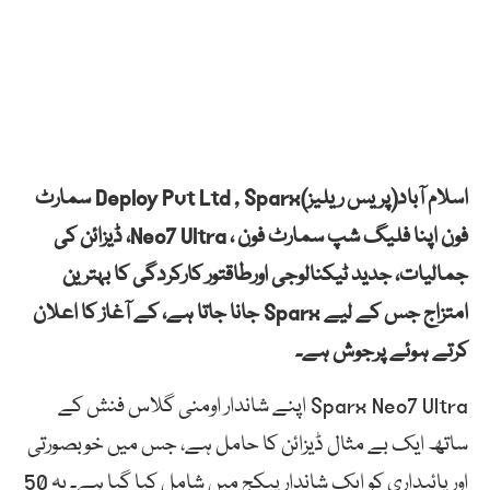
اسلام آباد(پریس ریلیز)Deploy Pvt Ltd , Sparx سمارٹ
فون اپنا فلیگ شپ سمارٹ فون ، Neo7 Ultra، ڈیزائن کی
جمالیات، جدید ٹیکنالوجی اورطاقتور کارکردگی کا بہترین
امتزاج جس کے لیے Sparx جانا جاتا ہے، کے آغاز کا اعلان
کرتے ہوئے پرجوش ہے۔
Sparx Neo7 Ultra اپنے شاندار اومنی گلاس فنش کے
ساتھ ایک بے مثال ڈیزائن کا حامل ہے، جس میں خوبصورتی
اور پائیداری کو ایک شاندار پیکج میں شامل کیا گیا ہے۔ یہ 50