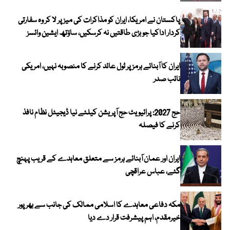
پاکستان نے امریکا، ایران کو مذاکرات کی میز پر لا کر وہ سفارتی
کردار اداکیا جو بڑی طاقتیں نہ کرسکیں، ساؤتھ ایشین وائسز
ایران کا آبنائے ہرمز پر ٹول عائد کرنے کا منصوبہ نہیں، امریکی
نائب صدر
حج 2027: پرائیویٹ حج آپریشن کیلئے نیا ڈیجیٹل نظام نافذ
کرنے کا فیصلہ
ایران اور عمان آبنائے ہرمز سے متعلق معاہدے کے قریب پہنچ
گئے، عباس عراقچی
مکہ دفاعی معاہدے کا اسلامی ممالک کی جانب سے بھرپور
خیرمقدم، اہم پیشرفت قرار دے دیا