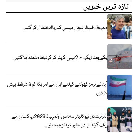
تازہ ترین خبریں
معروف فٹبالر لیونل میسی کے والد انتقال کر گئے
یکے بعد دیگرے 2 ہیلی کاپٹر گر کر تباہ؛ متعدد ہلاکتیں
آبنائے ہرمز کھولنے کیلئے ایران نے امریکا کو 6 شرائط پیش
کر دیں
انٹرنیشنل نیوکلیئر سائنس اولمپیاڈ 2026، پاکستان نے
ایک گولڈ اور دو سلور میڈلز جیت لیے