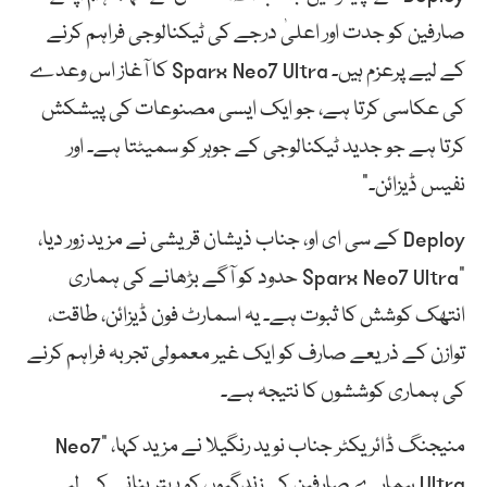
صارفین کو جدت اور اعلیٰ درجے کی ٹیکنالوجی فراہم کرنے
کے لیے پرعزم ہیں۔ Sparx Neo7 Ultra کا آغاز اس وعدے
کی عکاسی کرتا ہے، جو ایک ایسی مصنوعات کی پیشکش
کرتا ہے جو جدید ٹیکنالوجی کے جوہر کو سمیٹتا ہے۔ اور
نفیس ڈیزائن۔”
Deploy کے سی ای او، جناب ذیشان قریشی نے مزید زور دیا،
“Sparx Neo7 Ultra حدود کو آگے بڑھانے کی ہماری
انتھک کوشش کا ثبوت ہے۔ یہ اسمارٹ فون ڈیزائن، طاقت،
توازن کے ذریعے صارف کو ایک غیر معمولی تجربہ فراہم کرنے
کی ہماری کوششوں کا نتیجہ ہے۔
منیجنگ ڈائریکٹر جناب نوید رنگیلا نے مزید کہا، “Neo7
Ultra ہمارے صارفین کی زندگیوں کو بہتر بنانے کے لیے