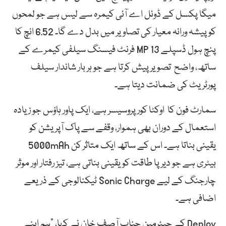
میگا پکسل کے ڈوئل اے آئی کیمرہ سے لیس ہے جو لمحوں
کو پیشہ ورانہ معیار کی تصاویر میں بدل دے گا۔ 6.52 انچ کا
پنچ ہول ڈسپلے 13 MP فرنٹ فیسنگ سیلفی کیمرے کے
ساتھ، واضح تصویر پیش کرتا ہے جو ہر بار شاندار سیلف
پورٹریٹ کی ضمانت دیتا ہے۔
سمارٹ فون کا اوکٹا کور پروسیسر ہے، ایک پاور ہاؤس جو زیادہ
استعمال کے دوران بھی ہموار، وقفے سے پاک آپریشن کو
یقینی بناتا ہے۔ اس کے ساتھ ایک متاثر کن 5000mAh
بیٹری ہے جو دیرپا طاقت کو یقینی بناتی ہے، تیز رفتار اور موثر
چارجنگ کے لیے Sonic Charge ٹیکنالوجی کے ذریعے
اضافی ہے۔
Deploy کے چیئرمین جناب آصف خان نے کہا، “ہم اپنے