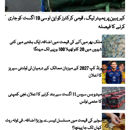
کیریبین پریمیئر لیگ ، قومی کرکٹرز کو این او سی 19 اگست کو جاری
آز
کرنے کا فیصلہ
چھی
ملک بھر میں آٹے کی قیمت میں اضافہ، ایک ہفتے میں کئی
شہروں میں 20 کلو تھیلا 100 روپے تک مہنگا
ورلڈ کپ 2027 کے میزبان ممالک کے درمیان ٹی ٹوئنٹی سیریز
کا اعلان
میٹرو بس سروس 11 اگست سے بند کرنے کا اعلان، نجی کمپنی
کا حتمی نوٹس
سونے کی قیمت میں مسلسل تیسرے روز بڑا اضافہ ، فی تولہ ریٹ
کہاں تک جا پہنچا؟