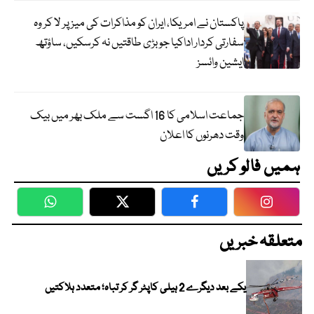
پاکستان نے امریکا، ایران کو مذاکرات کی میز پر لا کر وہ
سفارتی کردار اداکیا جو بڑی طاقتیں نہ کرسکیں، ساؤتھ
ایشین وائسز
جماعت اسلامی کا 16 اگست سے ملک بھر میں بیک
وقت دھرنوں کا اعلان
ہمیں فالو کریں
WhatsApp
Twitter
Facebook
Faceboo
متعلقہ خبریں
یکے بعد دیگرے 2 ہیلی کاپٹر گر کر تباہ؛ متعدد ہلاکتیں