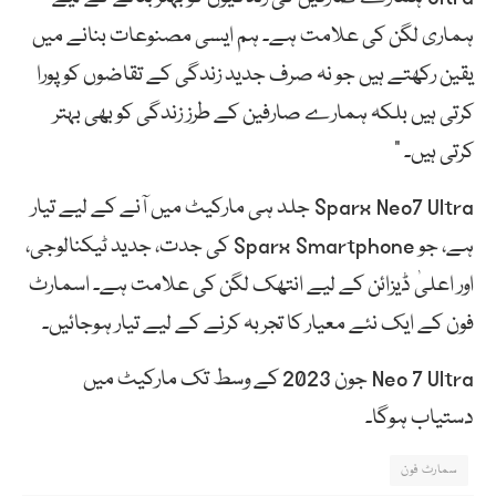
ہماری لگن کی علامت ہے۔ ہم ایسی مصنوعات بنانے میں
یقین رکھتے ہیں جو نہ صرف جدید زندگی کے تقاضوں کو پورا
کرتی ہیں بلکہ ہمارے صارفین کے طرز زندگی کو بھی بہتر
کرتی ہیں۔ ”
Sparx Neo7 Ultra جلد ہی مارکیٹ میں آنے کے لیے تیار
ہے، جو Sparx Smartphone کی جدت، جدید ٹیکنالوجی،
اور اعلیٰ ڈیزائن کے لیے انتھک لگن کی علامت ہے۔ اسمارٹ
فون کے ایک نئے معیار کا تجربہ کرنے کے لیے تیار ہوجائیں۔
Neo 7 Ultra جون 2023 کے وسط تک مارکیٹ میں
دستیاب ہوگا۔
سمارٹ فون