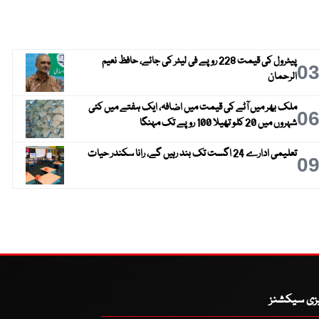
پیٹرول کی قیمت 228 روپے فی لیٹر کی جائے، حافظ نعیم
0
الرحمان
ملک بھر میں آٹے کی قیمت میں اضافہ، ایک ہفتے میں کئی
0
شہروں میں 20 کلو تھیلا 100 روپے تک مہنگا
تعلیمی ادارے 24 اگست تک بند رہیں گے، رانا سکندر حیات
0
یزی سیکشنز