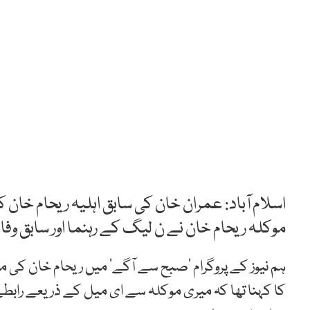
اسلام آباد: عمران خان کی سابق اہلیہ ریحام خان
موکلہ ریحام خان نے ن لیگ کے رہنما اور سابق وفاق
ہم نیوز کے پروگرام ’صبح سے آگے‘ میں ریحام خان کی
کا کہنا تھا کہ میری موکلہ سے ای میل کے ذریعے رابط