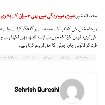
متعلقہ خبر:
میری موجودگی میں بھی عمران کے بشری ب
ریحام خان کی کتاب کے معاملے پر گفتگو کرتے ہوئے ما
کی تردید نہیں کرتا کہ میں نے ایسا کچھ بھی لکھا ہے ج
فرد کو قانونی چارہ جوئی کا حق فراہم کرتا ہے۔
بیرسٹرحمزہ گلزار
ریحام خان
عمران خان
متنازعہ کتاب
یاسر لطیف ہمدان
Sehrish Qureshi