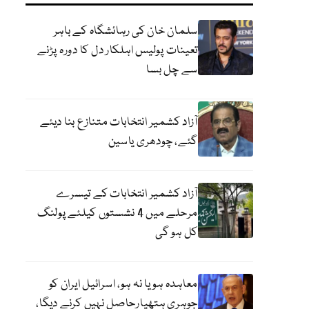
سلمان خان کی رہائشگاہ کے باہر
تعینات پولیس اہلکار دل کا دورہ پڑنے
سے چل بسا
آزاد کشمیر انتخابات متنازع بنا دیئے
گئے، چودھری یاسین
آزاد کشمیر انتخابات کے تیسرے
مرحلے میں 4 نشستوں کیلئے پولنگ
کل ہو گی
معاہدہ ہو یا نہ ہو، اسرائیل ایران کو
جوہری ہتھیارحاصل نہیں کرنے دیگا،