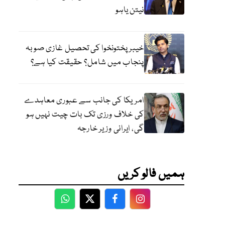
نیتن یاہو
خیبر پختونخوا کی تحصیل غازی صوبہ
پنجاب میں شامل؟ حقیقت کیا ہے؟
امریکا کی جانب سے عبوری معاہدے
کی خلاف ورزی تک بات چیت نہیں ہو
گی، ایرانی وزیر خارجہ
ہمیں فالو کریں
WhatsApp
Twitter
Facebook
Facebook