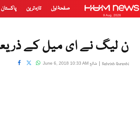
صفحۂ اول
تازہ ترین
پاکستان
9 Aug, 2026
ن لیگ نے ای میل کے ذریعہ 
|
شائع
June 6, 2018 10:33 AM
Sehrish Qureshi