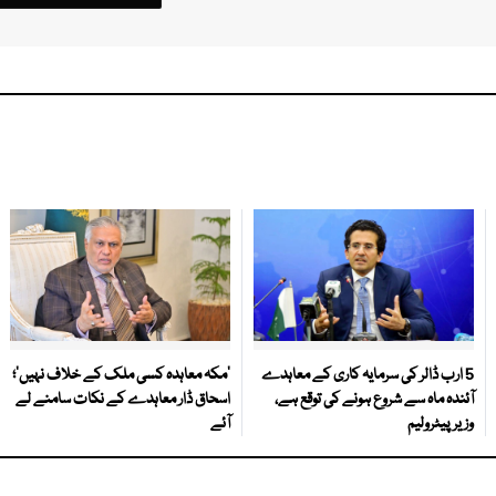
5 ارب ڈالر کی سرمایہ کاری کے معاہدے
‘مکہ معاہدہ کسی ملک کے خلاف نہیں’؛
آئندہ ماہ سے شروع ہونے کی توقع ہے،
اسحاق ڈار معاہدے کے نکات سامنے لے
وزیر پیٹرولیم
آئے