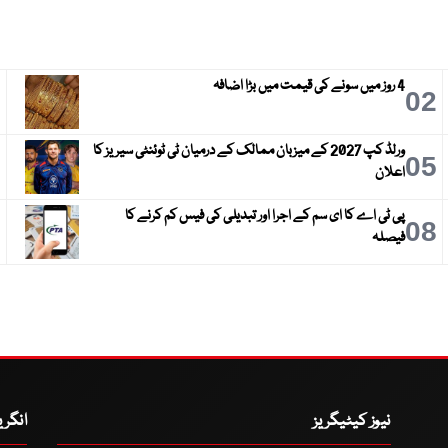
4 روز میں سونے کی قیمت میں بڑا اضافہ
3
02
ورلڈ کپ 2027 کے میزبان ممالک کے درمیان ٹی ٹوئنٹی سیریز کا
6
05
اعلان
پی ٹی اے کا ای سم کے اجرا اور تبدیلی کی فیس کم کرنے کا
9
08
فیصلہ
نیوز کیٹیگریز
انگر