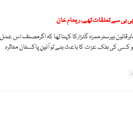
ی بی سے تعلقات تھے، ریحام خان
ہرقانون بیرسٹرحمزہ گلزارکا کہنا تھا کہ اگرمصنف اس عمل
و کسی کی ہتک عزت کا باعث بنے تو آئین پاکستان متاثرہ
ی