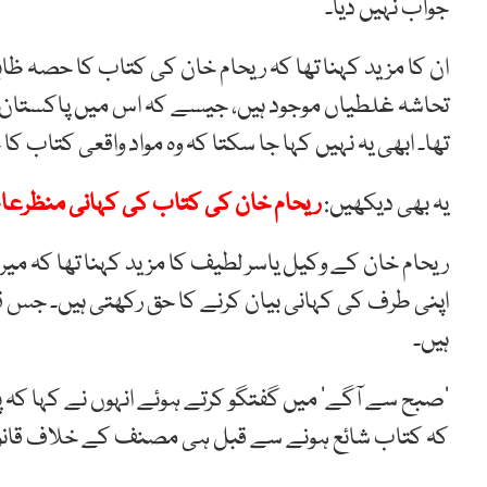
جواب نہیں دیا۔
ان کا مزید کہنا تھا کہ ریحام خان کی کتاب کا حصہ ظا
تحاشہ غلطیاں موجود ہیں، جیسے کہ اس میں پاکستان ک
تھا۔ ابھی یہ نہیں کہا جا سکتا کہ وہ مواد واقعی کتاب کا
یہ بھی دیکھیں:
ریحام خان کی کتاب کی کہانی منظرعام پ
ریحام خان کے وکیل یاسر لطیف کا مزید کہنا تھا کہ میری
اپنی طرف کی کہانی بیان کرنے کا حق رکھتی ہیں۔ جس قس
ہیں۔
’صبح سے آگے‘ میں گفتگو کرتے ہوئے انہوں نے کہا کہ 
کہ کتاب شائع ہونے سے قبل ہی مصنف کے خلاف قانون