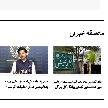
متعلقہ خبریں
خیبر پختونخوا کی تحصیل غازی صوبہ
آزاد کشمیر انتخابات کے تیسرے مرحلے
پنجاب میں شامل؟ حقیقت کیا ہے؟
میں 4 نشستوں کیلئے پولنگ کل ہو گی