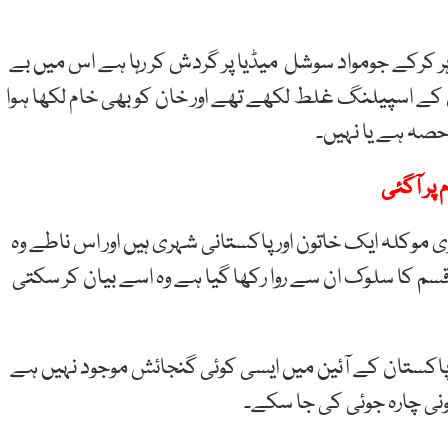
ہر کرکے جومواد سوشل میڈیا پر گردش کر رہا ہے اس میں بے
ے اسپیلنگ غلط لکھے تھے اور خان کو بھی خام لکھا ہوا
 حصہ ہے یا نہیں۔
ر آگئی
 موکلہ ایک خاتون اور پاکستانی شہری ہیں اور اس ناطے وہ
م کا سلوک ان سے روا رکھا گیا ہے وہ اسے بیان کر سکتی
پاکستان کے آئین میں ایسی کوئی گنجائش موجود نہیں ہے
ی چارہ جوئی کی جا سکے۔