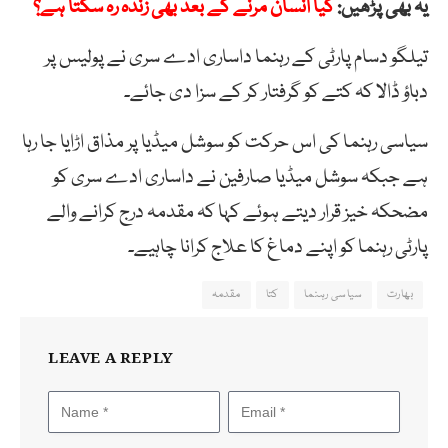
یہ بھی پڑھیں:
کیا انسان مرنے کے بعد بھی زندہ رہ سکتا ہے؟
تیلگو دسام پارٹی کے رہنما داساری ادے سری نے پولیس پر
دباؤ ڈالا کہ کتے کو گرفتار کر کے سزا دی جائے۔
سیاسی رہنما کی اس حرکت کو سوشل میڈیا پر مذاق اڑایا جا رہا
ہے جبکہ سوشل میڈیا صارفین نے داساری ادے سری کو
مضحکہ خیز قرار دیتے ہوئے کہا کہ مقدمہ درج کرانے والے
پارٹی رہنما کو اپنے دماغ کا علاج کرانا چاہیے۔
بھارت
سیاسی رہنما
کتا
مقدمہ
LEAVE A REPLY