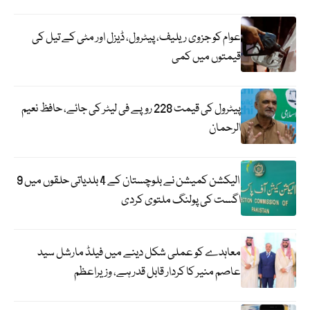
عوام کو جزوی ریلیف، پیٹرول، ڈیزل اور مٹی کے تیل کی
قیمتوں میں کمی
پیٹرول کی قیمت 228 روپے فی لیٹر کی جائے، حافظ نعیم
الرحمان
الیکشن کمیشن نے بلوچستان کے 4 بلدیاتی حلقوں میں 9
اگست کی پولنگ ملتوی کردی
معاہدے کو عملی شکل دینے میں فیلڈ مارشل سید
عاصم منیر کا کردار قابل قدر ہے، وزیراعظم