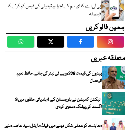
پی ٹی اے کا ای سم کے اجرا اور تبدیلی کی فیس کم کرنے کا
فیصلہ
ہمیں فالو کریں
WhatsApp
Twitter
Facebook
Faceboo
متعلقہ خبریں
پیٹرول کی قیمت 228 روپے فی لیٹر کی جائے، حافظ نعیم
الرحمان
الیکشن کمیشن نے بلوچستان کے 4 بلدیاتی حلقوں میں 9
اگست کی پولنگ ملتوی کردی
معاہدے کو عملی شکل دینے میں فیلڈ مارشل سید عاصم منیر