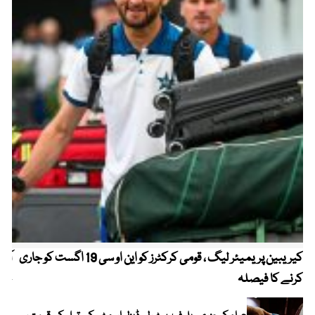
کیریبین پریمیئر لیگ ، قومی کرکٹرز کو این او سی 19 اگست کو جاری
آز
کرنے کا فیصلہ
چھی