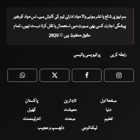
ہم نیوز پر شائع یا نشر ہونے والا مواد ادارتی ٹیم کی کاوش ہے۔ اس مواد کو بغیر
پیشگی اجازت کسی بھی صورت میں استعمال یا نقل کرنا درست نہیں۔ تمام
حقوق محفوظ ہیں © 2026
رابطہ کریں
پرائیویسی پالیسی
WhatsApp
Twitter
Facebook
Faceboo
صفحۂ اول
تازہ ترین
پاکستان
دنیا
معیشت
کھیل
تعلیم
صحت
انٹرٹینمنٹ
ٹیکنالوجی
دلچسپ و عجیب