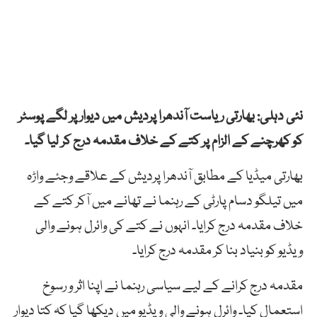
نئی دہلی: بھارتی ریاست آندھرا پردیش میں دیوار پر لگے پوسٹر
کو کھرچنے کے الزام پر کتے کے خلاف مقدمہ درج کر لیا گیا۔
بھارتی میڈیا کے مطابق آندھرا پردیش کے علاقے وجئے واڑہ
میں تیلگو دسام پارٹی کے رہنما نے تھانے میں آکر کتے کے
خلاف مقدمہ درج کرایا۔ انہوں نے کتے کی وائرل ہونے والی
ویڈیو کو بنیاد بنا کر مقدمہ درج کرایا۔
مقدمہ درج کرانے کے لیے سیاسی رہنما نے اپنا اثر و رسوخ
استعمال کیا۔ وائرل ہونے والی ویڈیو میں دیکھا گیا کہ کتا دیوار