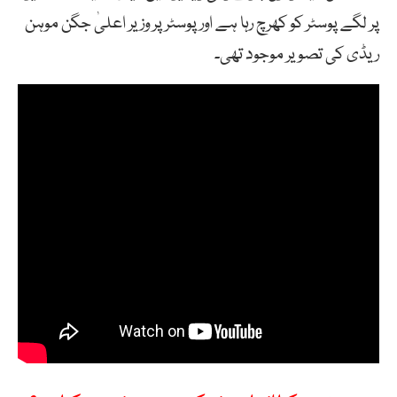
پر لگے پوسٹر کو کھرچ رہا ہے اور پوسٹر پر وزیر اعلیٰ جگن موہن
ریڈی کی تصویر موجود تھی۔