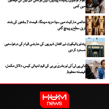
عوام کو جزوی ریلیف، پیٹرول، ڈیزل اور مٹی کے تیل کی قیمتوں
میں کمی
عالمی مارکیٹ میں سونا مزید مہنگا ، قیمت 7 ہفتوں کی بلند
ترین سطح پر پہنچ گئی
پشاور ہائیکورٹ نے افغان شہریوں کی عارضی قیام کی درخواستیں
مسترد کر دیں
بانی پی ٹی آئی اور بشریٰ بی بی کی قیدِ تنہائی کیس، دلائل مکمل،
فیصلہ محفوظ