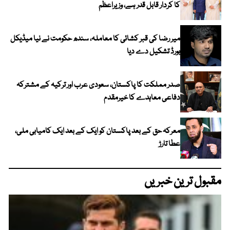
کا کردار قابل قدر ہے، وزیراعظم
میر رضا کی قبر کشائی کا معاملہ، سندھ حکومت نے نیا میڈیکل
بورڈ تشکیل دے دیا
صدر مملکت کا پاکستان، سعودی عرب اور ترکیہ کے مشترکہ
دفاعی معاہدے کا خیرمقدم
معرکہ حق کے بعد پاکستان کو ایک کے بعد ایک کامیابی ملی،
عطا تارڑ
مقبول ترین خبریں