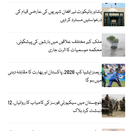
پشاور ہائیکورٹ نے افغان شہریوں کی عارضی قیام کی
درخواستیں مسترد کر دیں
ملک کے مختلف علاقوں میں بارشوں کی پیشگوئی،
محکمہ موسمیات کا الرٹ جاری
ویمنز ایشیا کپ 2026، پاکستان اور بھارت کا مقابلہ دبئی
میں ہو گا
بلوچستان میں سیکیورٹی فورسز کی کامیاب کارروائیاں، 12
دہشت گرد ہلاک