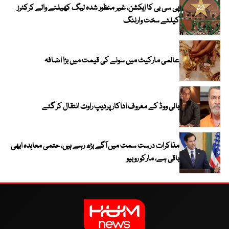
پی سی بی کا ایکشن، غیر منظور شدہ لیگ کھیلنے والے کرکٹرز
کیلئے سخت وارننگ
عالمی مارکیٹ میں سونے کی قیمت میں بڑا اضافہ
بالی ووڈ کے معروف اداکار پردیپ راوت انتقال کر گئے
مذاکرات درست سمت میں آگے بڑھ رہے ہیں، حتمی معاہدہ ابھی
باقی ہے، مارکو روبیو