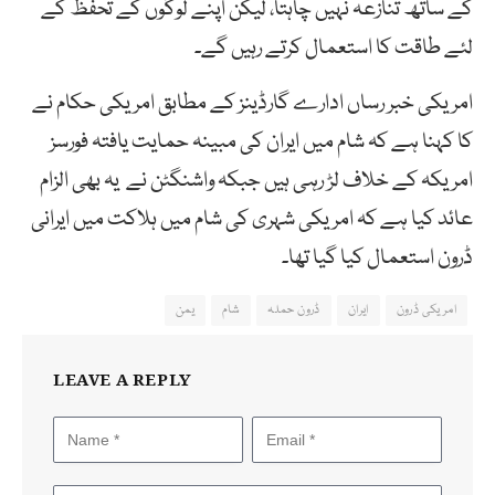
کے ساتھ تنازعہ نہیں چاہتا، لیکن اپنے لوگوں کے تحفظ کے
لئے طاقت کا استعمال کرتے رہیں گے۔
امریکی خبر رساں ادارے گارڈینز کے مطابق امریکی حکام نے
کا کہنا ہے کہ شام میں ایران کی مبینہ حمایت یافتہ فورسز
امریکہ کے خلاف لڑ رہی ہیں جبکہ واشنگٹن نے یہ بھی الزام
عائد کیا ہے کہ امریکی شہری کی شام میں ہلاکت میں ایرانی
ڈرون استعمال کیا گیا تھا۔
امریکی ڈرون
ایران
ڈرون حملہ
شام
یمن
LEAVE A REPLY