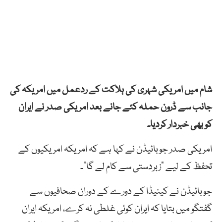
شام میں امریکی شہری کی ہلاکت کے ردعمل میں امریکہ کی
جانب سے ڈرون حملہ کئے جانے بعد امریکی صدر نے ایران
کو بھی خبردار کردیا۔
امریکی صدر جوبائیڈن نے کہا ہے کہ امریکہ امریکیوں کے
تحفظ کے لیے “زبردستی سے کام لے گا”۔
جوبائیڈن نے کینیڈا کے دورے کے دوران صحافیوں سے
گفتگو میں بتایا کہ ایران کوئی غلطی نہ کرے، امریکہ ایران