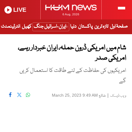
LIVE
6 Aug, 2026
صفحۂ اول
تازہ ترین
پاکستان
دنیا
ایران-اسرائیل جنگ
کھیل
انٹرٹینمنٹ
شام میں امریکی ڈرون حملہ، ایران خبردار رہے،
امریکی صدر
امریکیوں کی حفاظت کے لئے طاقت کا استعمال کریں
گے
|
شائع
March 25, 2023 9:49 AM
ویب ڈیسک