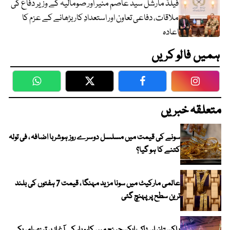
فیلڈ مارشل سید عاصم منیر اور صومالیہ کے وزیر دفاع کی
ملاقات، دفاعی تعاون اور استعدادِ کار بڑھانے کے عزم کا
اعادہ
ہمیں فالو کریں
WhatsApp
Twitter
Facebook
Faceboo
متعلقہ خبریں
سونے کی قیمت میں مسلسل دوسرے روز ہوشربا اضافہ ، فی تولہ
کتنے کا ہو گیا؟
عالمی مارکیٹ میں سونا مزید مہنگا ، قیمت 7 ہفتوں کی بلند
ترین سطح پر پہنچ گئی