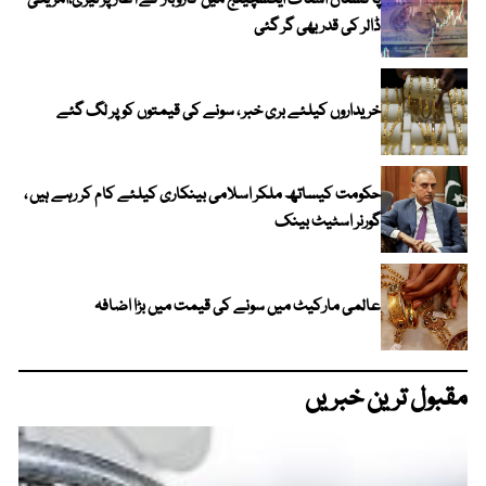
پاکستان اسٹاک ایکسچینج میں کاروبار کے آغاز پر تیزی،امریکی
ڈالر کی قدر بھی گر گئی
خریداروں کیلئے بری خبر ، سونے کی قیمتوں کو پر لگ گئے
حکومت کیساتھ ملکر اسلامی بینکاری کیلئے کام کر رہے ہیں ،
گورنر اسٹیٹ بینک
عالمی مارکیٹ میں سونے کی قیمت میں بڑا اضافہ
مقبول ترین خبریں