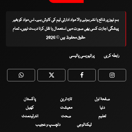
ہم نیوز پر شائع یا نشر ہونے والا مواد ادارتی ٹیم کی کاوش ہے۔ اس مواد کو بغیر
پیشگی اجازت کسی بھی صورت میں استعمال یا نقل کرنا درست نہیں۔ تمام
حقوق محفوظ ہیں © 2026
رابطہ کریں
پرائیویسی پالیسی
WhatsApp
Twitter
Facebook
Faceboo
صفحۂ اول
تازہ ترین
پاکستان
دنیا
معیشت
کھیل
تعلیم
صحت
انٹرٹینمنٹ
ٹیکنالوجی
دلچسپ و عجیب