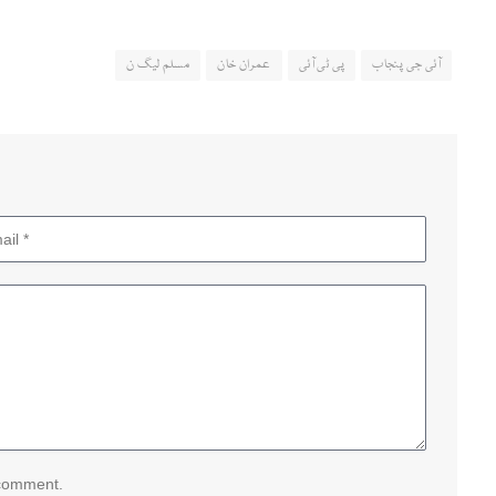
آئی جی پنجاب
پی ٹی آئی
عمران خان
مسلم لیگ ن
 comment.