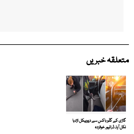
متعلقہ خبریں
گاڑی کے گلَو باکس سے دیوہیکل اژدہا
نکل آیا، ڈرائیور خوفزدہ