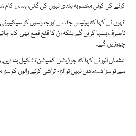
کرنے کی کوئی منصوبہ بندی نہیں کی گئی، ہمارا کام شہ
انہوں نے کہا کہ پولیس جلسے اور جلوسوں کو سیکیورٹی ف
ناصرف پسپا کریں گے بلکہ ان کا قلع قمع بھی کیا جائے
چھوڑیں گے۔
عثمان انور نے کہا کہ جوڈیشل کمیشن تشکیل بنا دیں، وہ 
ہے تو سزا دے دیں نہیں تو الزام تراشی کرنے والوں کو سزا