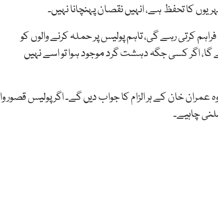
ریوں کا تحفظ ہے، انہیں نقصان پہنچانا نہیں۔
راہم کرتی رہے گی، تاہم پولیس پر حملہ کرنے والوں کو
 گا، اگر کسی جگہ دہشت گرد موجود ہوا تو اسے نہیں
عمران خان کے ہر الزام کا جواب دیں گے۔ اگر پولیس قصور وار
 ملنی چاہیے۔