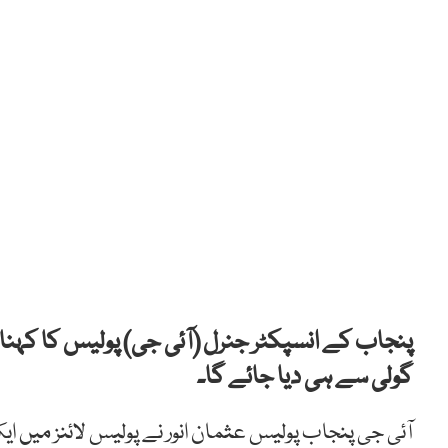
پنجاب کے انسپکٹر جنرل (آئی جی) پولیس کا کہنا 
گولی سے ہی دیا جائے گا۔
آئی جی پنجاب پولیس عثمان انور نے پولیس لائنز میں 