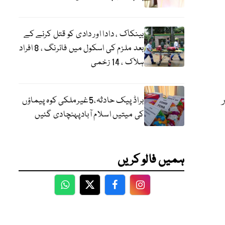
بینکاک ، دادا اور دادی کو قتل کرنے کے
بعد ملزم کی اسکول میں فائرنگ ، 8 افراد
ہلاک ، 14 زخمی
براڈ پیک حادثہ،5غیرملکی کوہ پیماؤں
کی میتیں اسلام آبادپہنچادی گئیں
ہمیں فالو کریں
WhatsApp
Twitter
Facebook
Facebook