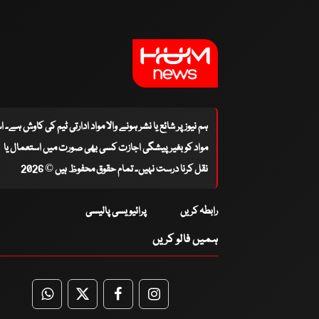
ہم نیوز پر شائع یا نشر ہونے والا مواد ادارتی ٹیم کی کاوش ہے۔ 
مواد کو بغیر پیشگی اجازت کسی بھی صورت میں استعمال یا
نقل کرنا درست نہیں۔ تمام حقوق محفوظ ہیں © 2026
رابطہ کریں
پرائیویسی پالیسی
ہمیں فالو کریں
WhatsApp
Twitter
Facebook
Facebook