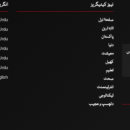
نیوز کیٹیگریز
انگر
صفحۂ اول
Urdu
تازہ ترین
Urdu
پاکستان
Urdu
دنیا
Urdu
اس
معیشت
Urdu
کھیل
Urdu
تعلیم
lish
صحت
انٹرٹینمنٹ
ٹیکنالوجی
دلچسپ و عجیب