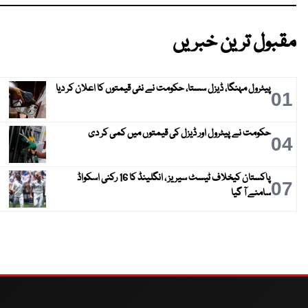
مقبول ترین خبریں
پیٹرول مہنگا، ڈیزل سستا، حکومت نے نئی قیمتوں کا اعلان کر دیا
01
حکومت نے پیٹرول اور ڈیزل کی قیمتوں میں کمی کر دی
04
پاکستان کیخلاف ٹیسٹ سیریز ، انگلینڈ کا 16 رکنی اسکواڈ
07
سامنے آ گیا