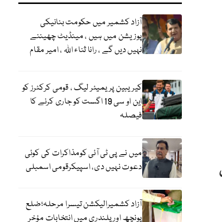
آزاد کشمیر میں حکومت بنانیکی
پوزیشن میں ہیں ، مینڈیٹ چھیننے
نہیں دیں گے ، رانا ثناء اللہ ، امیر مقام
کیریبین پریمیئر لیگ ، قومی کرکٹرز کو
این او سی 19 اگست کو جاری کرنے کا
فیصلہ
میں نے پی ٹی آئی کومذاکرات کی کوئی
دعوت نہیں دی، اسپیکرقومی اسمبلی
آزاد کشمیرالیکشن تیسرا مرحلہ؛ضلع
پونچھ اور پلندری میں انتخابات مؤخر