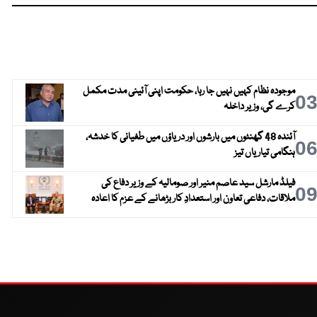
موجودہ نظام کہیں نہیں جا رہا، حکومت اپنی آئینی مدت مکمل
0
کرے گی، وزیر داخلہ
آئندہ 48 گھنٹوں میں بارشوں اور دریاؤں میں طغیانی کا خدشہ،
0
ہنگامی تیاریاں تیز
فیلڈ مارشل سید عاصم منیر اور صومالیہ کے وزیر دفاع کی
0
ملاقات، دفاعی تعاون اور استعدادِ کار بڑھانے کے عزم کا اعادہ