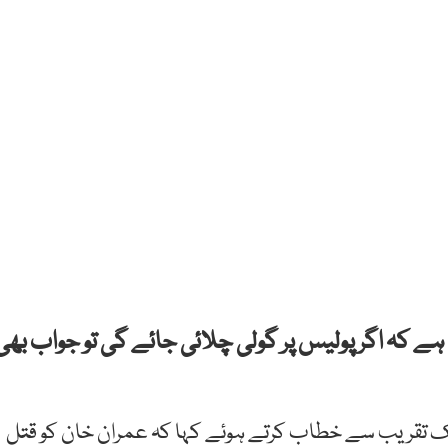
ہے کہ اگر پولیس پر گولی چلائی جائے گی تو جواب بھی
ایک تقریب سے خطاب کرتے ہوئے کہا کہ عمران خان کو قتل