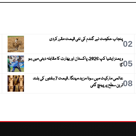
پنجاب حکومت نے گندم کی نئی قیمت مقرر کردی
3
02
ویمنز ایشیا کپ 2026، پاکستان اور بھارت کا مقابلہ دبئی میں ہو
6
05
گا
عالمی مارکیٹ میں سونا مزید مہنگا ، قیمت 7 ہفتوں کی بلند
9
08
ترین سطح پر پہنچ گئی