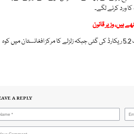
کا ورد کرنے لگے۔
 ہیں، وزیر قانون
زلزلہ پیما مرکز کے مطابق ریکٹر اسکیل پر زلزلے کی شدت 5.2 ریکارڈ کی گئی جبکہ زلزلے کا مرکز افغانستان میں کوہ
EAVE A REPLY