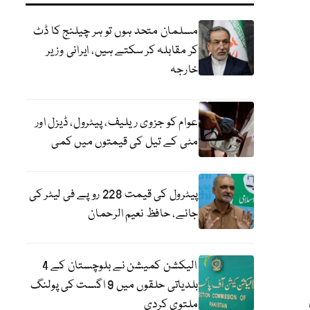
مسلمان متحد ہوں تو ہر چیلنج کا ڈٹ
کر مقابلہ کر سکتے ہیں، ایرانی وزیر
خارجہ
عوام کو جزوی ریلیف، پیٹرول، ڈیزل اور
مٹی کے تیل کی قیمتوں میں کمی
پیٹرول کی قیمت 228 روپے فی لیٹر کی
جائے، حافظ نعیم الرحمان
الیکشن کمیشن نے بلوچستان کے 4
بلدیاتی حلقوں میں 9 اگست کی پولنگ
ملتوی کردی