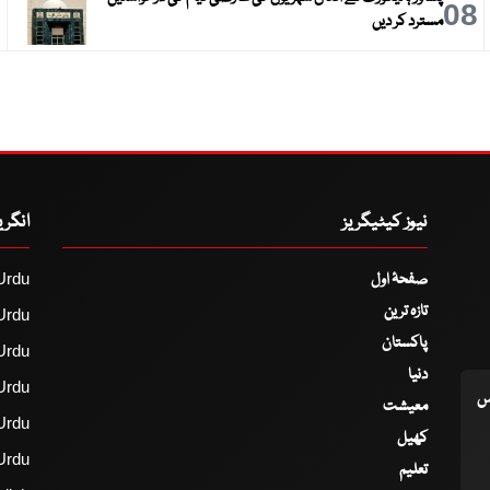
9
08
مسترد کر دیں
نیوز کیٹیگریز
انگر
صفحۂ اول
Urdu
تازہ ترین
Urdu
پاکستان
Urdu
دنیا
Urdu
اس
معیشت
Urdu
کھیل
Urdu
تعلیم