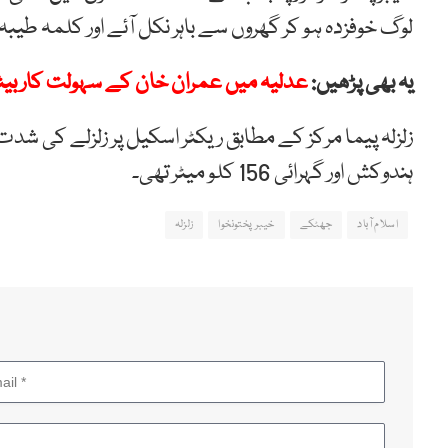
لوگ خوفزدہ ہو کر گھروں سے باہر نکل آئے اور کلمہ طیبہ 
یہ بھی پڑھیں:
عدلیہ میں عمران خان کے سہولت کار بیٹھے
ہندوکش اور گہرائی 156 کلو میٹر تھی۔
اسلام آباد
جھٹکے
خیبر پختونخوا
زلزلہ