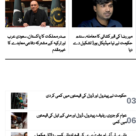
میر رضا کی قبر کشائی کا معاملہ، سندھ
صدر مملکت کا پاکستان، سعودی عرب
حکومت نے نیا میڈیکل بورڈ تشکیل دے
اور ترکیہ کے مشترکہ دفاعی معاہدے کا
دیا
خیرمقدم
حکومت نے پیٹرول اور ڈیزل کی قیمتوں میں کمی کر دی
0
عوام کو جزوی ریلیف، پیٹرول، ڈیزل اور مٹی کے تیل کی قیمتوں
0
میں کمی
بانی پی ٹی آئی اور بشریٰ بی بی کی قیدِ تنہائی کیس، دلائل مکمل،