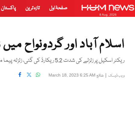
صفحۂ اول
تازہ ترین
پاکستان
8 Aug, 2026
اسلام آباد اور گردونواح می
ریکٹر اسکیل پر زلزلے کی شدت 5.2 ریکارڈ کی گئی، زلزلہ پیما مرکز
|
شائع
March 18, 2023 6:25 AM
ویب ڈیسک