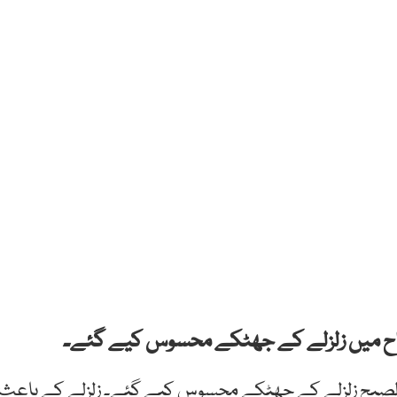
ردونواح میں زلزلے کے جھٹکے محسوس کیے گئے۔
 الصبح زلزلے کے جھٹکے محسوس کیے گئے۔ زلزلے کے باعث