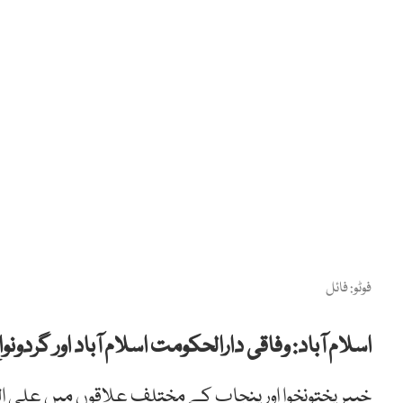
فوٹو: فائل
اسلام آباد: وفاقی دارالحکومت اسلام آباد اور گ
خیبر پختونخوا اور پنجاب کے مختلف علاقوں میں علی