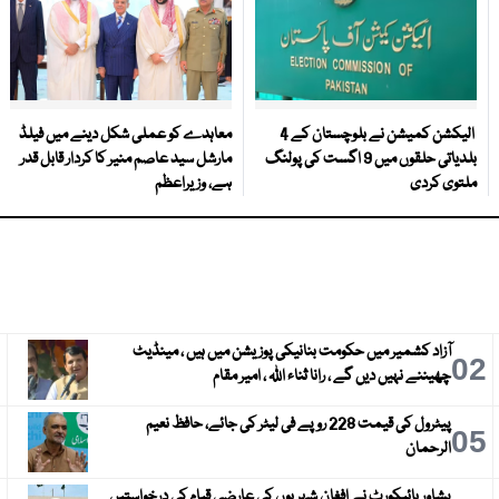
الیکشن کمیشن نے بلوچستان کے 4
معاہدے کو عملی شکل دینے میں فیلڈ
بلدیاتی حلقوں میں 9 اگست کی پولنگ
مارشل سید عاصم منیر کا کردار قابل قدر
ملتوی کردی
ہے، وزیراعظم
آزاد کشمیر میں حکومت بنانیکی پوزیشن میں ہیں ، مینڈیٹ
3
02
چھیننے نہیں دیں گے ، رانا ثناء اللہ ، امیر مقام
پیٹرول کی قیمت 228 روپے فی لیٹر کی جائے، حافظ نعیم
6
05
الرحمان
پشاور ہائیکورٹ نے افغان شہریوں کی عارضی قیام کی درخواستیں