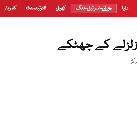
دنیا
ایران-اسرائیل جنگ
کھیل
انٹرٹینمنٹ
کاروبار
ں زلزلے کے جھٹکے