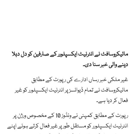
مائیکروسافٹ نے انٹرنیٹ ایکسپلورر کے صارفین کو دل دہلا
دینے والی خبر سنا دی۔
غیر ملکی خبر رساں ادارے کی رپورٹ کے مطابق
مائیکروسافٹ نے تمام ڈیوائسز پر انٹرنیٹ ایکسپلورر کو غیر
فعال کر دیا ہے۔
رپورٹ کے مطابق کمپنی نے ونڈوز 10 کے مخصوص ورژن پر
انٹرنیٹ ایکسپلورر کو مستقل طور پر غیر فعال کرتے ہوئے اپنے