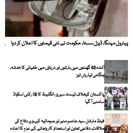
پیٹرول مہنگا، ڈیزل سستا، حکومت نے نئی قیمتوں کا اعلان کر دیا
پنج
آئندہ 48 گھنٹوں میں بارشوں اور دریاؤں میں طغیانی کا خدشہ،
ہنگامی تیاریاں تیز
پاکستان کیخلاف ٹیسٹ سیریز ، انگلینڈ کا 16 رکنی اسکواڈ
سامنے آ گیا
فیلڈ مارشل سید عاصم منیر اور صومالیہ کے وزیر دفاع کی
ملاقات، دفاعی تعاون اور استعدادِ کار بڑھانے کے عزم کا اعادہ