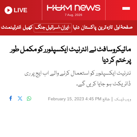
LIVE
7 Aug, 2026
صفحۂ اول
تازہ ترین
پاکستان
دنیا
ایران-اسرائیل جنگ
کھیل
انٹرٹینمنٹ
مائیکروسافٹ نے انٹرنیٹ ایکسپلورر کو مکمل طور
پر ختم کر دیا
نٹرنیٹ ایکسپلورر کو استعمال کرنے والے اب ایج پر ری
ڈائریکٹ ہو جایا کریں گے۔
|
شائع
February 15, 2023 4:45 PM
ویب ڈیسک