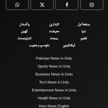
WhatsApp
Twitter
Facebook
Faceboo
صفحۂ اول
تازہ ترین
پاکستان
دنیا
معیشت
کھیل
تعلیم
صحت
انٹرٹینمنٹ
ٹیکنالوجی
دلچسپ و عجیب
Pakistan News in Urdu
Sports News in Urdu
Business News in Urdu
Tech News in Urdu
Entertainment News in Urdu
Health News in Urdu
Hum News English