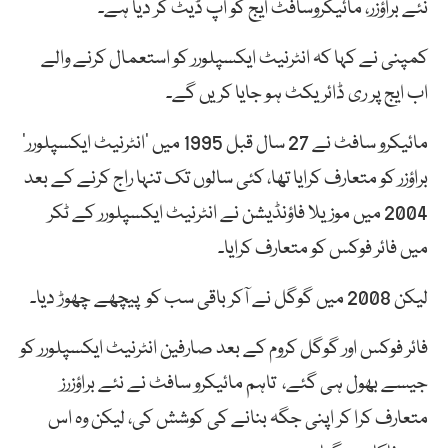
نئے براؤزر، مائیکروسافٹ ایج کو اپ ڈیٹ کر دیا ہے۔
کمپنی نے کہا کہ انٹرنیٹ ایکسپلورر کو استعمال کرنے والے
اب ایج پر ری ڈائریکٹ ہو جایا کریں گے۔
مائیکرو سافٹ نے 27 سال قبل 1995 میں ‘انٹرنیٹ ایکسپلورر’
براؤزر کو متعارف کرایا تھا، کئی سالوں تک تنہا راج کرنے کے بعد
2004 میں موزیلا فاؤنڈیشن نے انٹرنیٹ ایکسپلورر کے ٹکر
میں فائر فوکس کو متعارف کرایا۔
لیکن 2008 میں گوگل نے آکر باقی سب کو پیچھے چھوڑ دیا۔
فائر فوکس اور گوگل کروم کے بعد صارفین انٹرنیٹ ایکسپلورر کو
جیسے بھول ہی گئے، تاہم مائیکرو سافٹ نے نئے براؤزرز
متعارف کرا کر اپنی جگہ بنانے کی کوشش کی، لیکن وہ اس