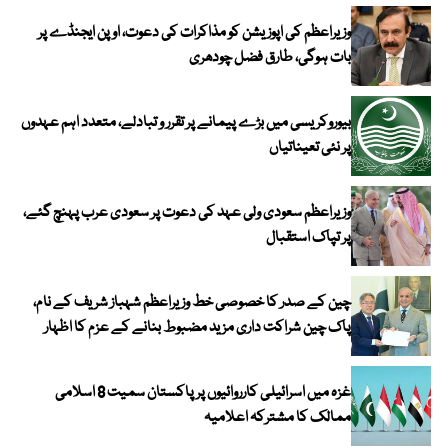
وزیراعظم کی اپوزیشن کو مذاکرات کی دعوت، اوپن ایجنڈے پر
بات ہوگی، طارق فضل چودھری
بیوروکریسی میں بڑے پیمانے پر تقرر و تبادلے، متعدد اہم عہدوں
پر نئی تعیناتیاں
وزیراعظم سعودی ولی عہد کی دعوت پر سعودی عرب پہنچ گئے،
پر تپاک استقبال
چین کے صدر کا خصوصی خط وزیراعظم شہباز شریف کے نام،
پاک چین شراکت داری مزید مضبوط بنانے کے عزم کا اظہار
غزہ میں اسرائیلی کارروائیوں پر پاکستان سمیت 8 اسلامی
ممالک کا مشترکہ اعلامیہ