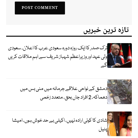
تازہ ترین خبریں
ترک صدر کا ایک روزہ دورہ سعودی عرب کا اعلان، سعودی
ولی عہد اور وزیراعظم شہباز شریف سے اہم ملاقات کریں
گے
دمشق کے نواحی علاقے جرمانہ میں منی بس میں
دھماکہ، 2 افراد جاں بحق، متعدد زخمی
شادی کا کوئی ارادہ نہیں، اکیلی بے حد خوش ہوں، امیشا
پٹیل