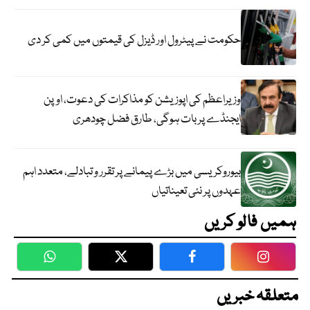
حکومت نے پیٹرول اور ڈیزل کی قیمتوں میں کمی کر دی
وزیراعظم کی اپوزیشن کو مذاکرات کی دعوت، اوپن
ایجنڈے پر بات ہوگی، طارق فضل چودھری
بیوروکریسی میں بڑے پیمانے پر تقرر و تبادلے، متعدد اہم
عہدوں پر نئی تعیناتیاں
ہمیں فالو کریں
WhatsApp
Twitter
Facebook
Faceboo
متعلقہ خبریں