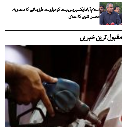
اسلام آباد ایکسپریس وے کو موٹروے طرز بنانے کا منصوبہ،
محسن نقوی کا اعلان
مقبول ترین خبریں