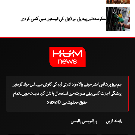
حکومت نے پیٹرول اور ڈیزل کی قیمتوں میں کمی کر دی
ہم نیوز پر شائع یا نشر ہونے والا مواد ادارتی ٹیم کی کاوش ہے۔ اس مواد کو بغیر
پیشگی اجازت کسی بھی صورت میں استعمال یا نقل کرنا درست نہیں۔ تمام
حقوق محفوظ ہیں © 2026
رابطہ کریں
پرائیویسی پالیسی