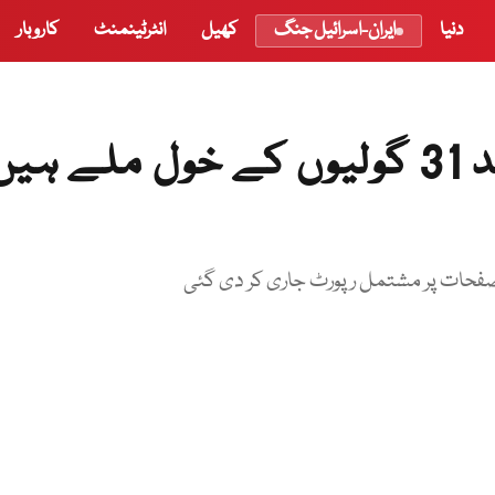
دنیا
ایران-اسرائیل جنگ
کھیل
انٹرٹینمنٹ
کاروبار
عمران خان پر حملے کے بعد 31 گولیوں کے خول ملے ہی