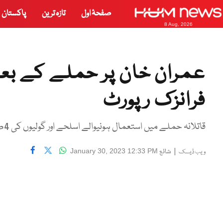
صفحۂ اول
تازہ ترین
پاکستان
8 Aug, 2026
فرانزک رپورٹ
قاتلانہ حملے میں استعمال ہونیوالے اسلحے اور گولیوں کی 4صفحات پر مشتمل رپورٹ جاری کر دی گئی
|
شائع
January 30, 2023 12:33 PM
ویب ڈیسک