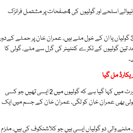
عمران خان پر ہونے والے قاتلانہ حملے میں استعمال ہونیوالے اسلحے اور گولیوں کی 4صفحات پر مشتمل فرانزک
رپورٹ کے مطابق رپورٹ عمران خان پر حملے کے بعد 31 گولیاں یا ان کے خول ملے ہیں، عمران خان پر حملے کےدور
عد تین گولیوں کے ٹکرے کنٹینر کی گرل سے ملے، گولی کا
یکارڈ مل گیا
ملزم نوید کے گھر کے قریب گراؤنڈ سے 10 خول ملے، رپورٹ میں کہا گیا ہے کہ گولیوں میں 2 ایسی تھیں جو کسی
ولی بھی عمران خان کو لگی، عمران خان کے جسم میں ایک
ملنے والی دو گولیاں ایسی ہیں جو کلاشنکوف کی ہیں، ملزم