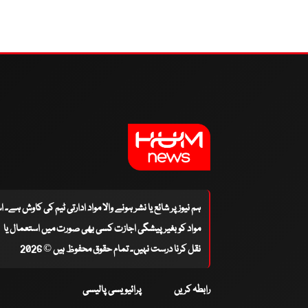
ہم نیوز پر شائع یا نشر ہونے والا مواد ادارتی ٹیم کی کاوش ہے۔ 
مواد کو بغیر پیشگی اجازت کسی بھی صورت میں استعمال یا
نقل کرنا درست نہیں۔ تمام حقوق محفوظ ہیں © 2026
رابطہ کریں
پرائیویسی پالیسی