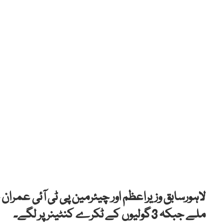
ملے جبکہ 3گولیوں کے ٹکرے کنٹینر پر لگے۔