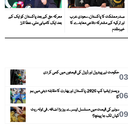
صدر مملکت کا پاکستان، سعودی عرب
معرکہ حق کے بعد پاکستان کو ایک کے
اور ترکیہ کے مشترکہ دفاعی معاہدے کا
بعد ایک کامیابی ملی، عطا تارڑ
خیرمقدم
حکومت نے پیٹرول اور ڈیزل کی قیمتوں میں کمی کر دی
0
ویمنز ایشیا کپ 2026، پاکستان اور بھارت کا مقابلہ دبئی میں ہو
0
گا
سونے کی قیمت میں مسلسل تیسرے روز بڑا اضافہ ، فی تولہ ریٹ
0
کہاں تک جا پہنچا؟