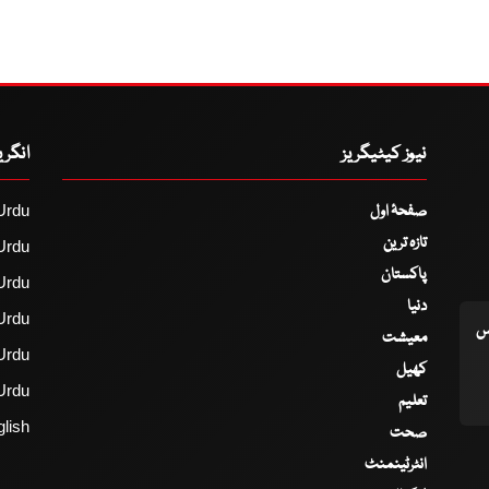
نیوز کیٹیگریز
انگر
صفحۂ اول
Urdu
تازہ ترین
Urdu
پاکستان
Urdu
دنیا
Urdu
اس
معیشت
Urdu
کھیل
Urdu
تعلیم
lish
صحت
انٹرٹینمنٹ