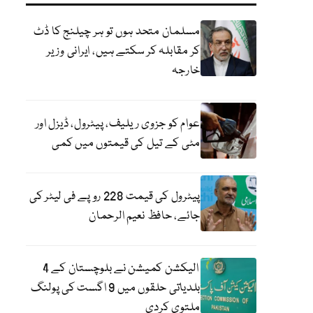
مسلمان متحد ہوں تو ہر چیلنج کا ڈٹ
کر مقابلہ کر سکتے ہیں، ایرانی وزیر
خارجہ
عوام کو جزوی ریلیف، پیٹرول، ڈیزل اور
مٹی کے تیل کی قیمتوں میں کمی
پیٹرول کی قیمت 228 روپے فی لیٹر کی
جائے، حافظ نعیم الرحمان
الیکشن کمیشن نے بلوچستان کے 4
بلدیاتی حلقوں میں 9 اگست کی پولنگ
ملتوی کردی