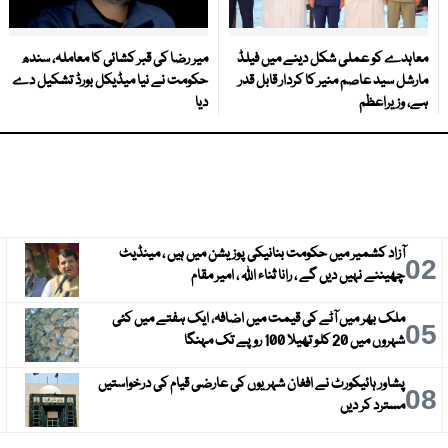
معاہدے کو عملی شکل دینے میں فیلڈ
میر رضا کی قبر کشائی کا معاملہ، سندھ
مارشل سید عاصم منیر کا کردار قابل قدر
حکومت نے نیا میڈیکل بورڈ تشکیل دے
ہے، وزیراعظم
دیا
آزاد کشمیر میں حکومت بنانیکی پوزیشن میں ہیں ، مینڈیٹ
3
02
چھیننے نہیں دیں گے ، رانا ثناء اللہ ، امیر مقام
ملک بھر میں آٹے کی قیمت میں اضافہ، ایک ہفتے میں کئی
6
05
شہروں میں 20 کلو تھیلا 100 روپے تک مہنگا
پشاور ہائیکورٹ نے افغان شہریوں کی عارضی قیام کی درخواستیں
9
08
مسترد کر دیں