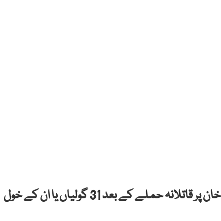
لاہورسابق وزیراعظم اور چیئرمین پی ٹی آئی عمران خان پر قاتلانہ حملے کے بعد 31 گولیاں یا ان کے خول