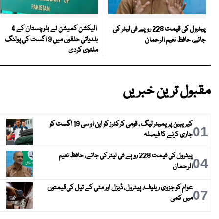
الیکشن کمیشن نے بلوچستان کے 4
پیٹرول کی قیمت 228 روپے فی لیٹر کی
بلدیاتی حلقوں میں 9 اگست کی پولنگ
جائے، حافظ نعیم الرحمان
ملتوی کردی
مقبول ترین خبریں
کیریبین پریمیئر لیگ ، قومی کرکٹرز کو این او سی 19 اگست کو
01
جاری کرنے کا فیصلہ
پیٹرول کی قیمت 228 روپے فی لیٹر کی جائے، حافظ نعیم
04
الرحمان
عوام کو جزوی ریلیف، پیٹرول، ڈیزل اور مٹی کے تیل کی قیمتوں
07
میں کمی