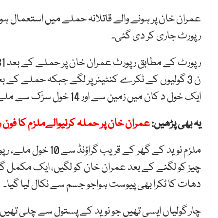
رپورٹ جاری کر دی گئی۔
ن 3 گولیوں کے ٹکرے کنٹینر پر لگے جبکہ حملے کے ب
ایک خول د کان میں زمین سے اور 14 خول سڑک سے ملے۔
یہ بھی پڑھیں:
عمران خان پر حملہ کرنیوالےملزم کا فون ر
چیز کو لگنے کے بعد عمران خان کو لگیں، ایک مکمل گ
دھات کا ٹکرا بھی پیوست ہواجو جسم سے نکال لیا گیا۔
چار گولیاں ایسی تھیں جو نوید کے پستول سے چلی تھیں، 