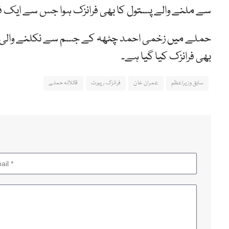
سے ملنے والے پستول کا بھی فرانزک ہوا جس سے ایک فا
حملے میں زخمی احمد چٹھہ کے جسم سے نکلنے والی گول
بھی فرانزک کیا گیا ہے۔
سابق وزیراعظم
عمران خان
فرانزک رپورٹ
قاتلانہ حملے