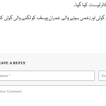
ئر ٹیسٹ کیا گیا۔
ی اور زخمی ہونے والے عمران یوسف کو لگنے والی گولی کا
EAVE A REPLY