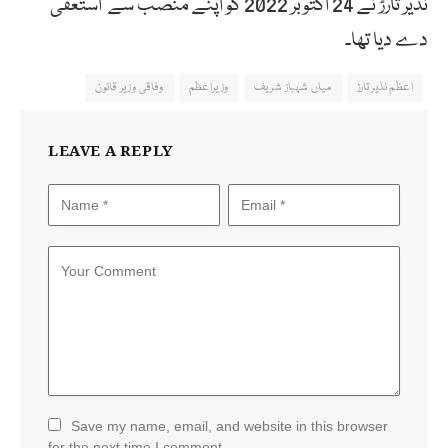
نذیر تارڑ نے 24 اکتوبر 2022 کو اپنے منصب سے استعفیٰ
دے دیا تھا۔
اعظم نذیر تارڑ
میاں شہباز شریف
وزیراعظم
وفاقی وزیر قانون
LEAVE A REPLY
Save my name, email, and website in this browser
for the next time I comment.