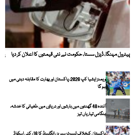
پیٹرول مہنگا، ڈیزل سستا، حکومت نے نئی قیمتوں کا اعلان کر دیا
پنج
ویمنز ایشیا کپ 2026، پاکستان اور بھارت کا مقابلہ دبئی میں
ہو گا
آئندہ 48 گھنٹوں میں بارشوں اور دریاؤں میں طغیانی کا خدشہ،
ہنگامی تیاریاں تیز
پاکستان کیخلاف ٹیسٹ سیریز ، انگلینڈ کا 16 رکنی اسکواڈ