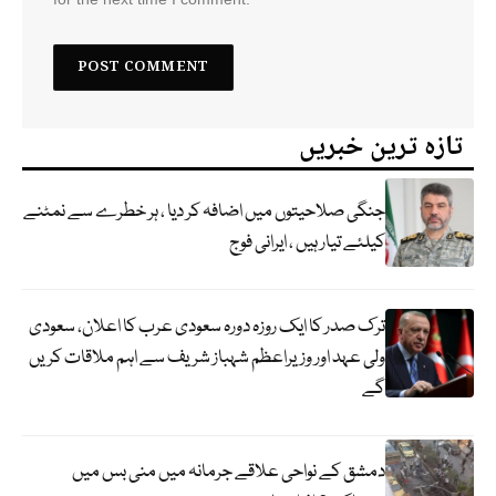
تازہ ترین خبریں
جنگی صلاحیتوں میں اضافہ کر دیا ، ہر خطرے سے نمٹنے
کیلئے تیار ہیں ، ایرانی فوج
ترک صدر کا ایک روزہ دورہ سعودی عرب کا اعلان، سعودی
ولی عہد اور وزیراعظم شہباز شریف سے اہم ملاقات کریں
گے
دمشق کے نواحی علاقے جرمانہ میں منی بس میں