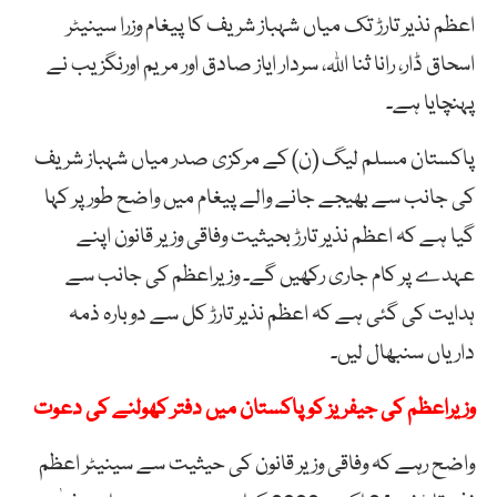
اعظم نذیر تارڑ تک میاں شہباز شریف کا پیغام وزرا سینیٹر
اسحاق ڈار، رانا ثنا اللہ، سردار ایاز صادق اور مریم اورنگزیب نے
پہنچایا ہے۔
پاکستان مسلم لیگ (ن) کے مرکزی صدر میاں شہباز شریف
کی جانب سے بھیجے جانے والے پیغام میں واضح طور پر کہا
گیا ہے کہ اعظم نذیر تارڑ بحیثیت وفاقی وزیر قانون اپنے
عہدے پر کام جاری رکھیں گے۔ وزیراعظم کی جانب سے
ہدایت کی گئی ہے کہ اعظم نذیر تارڑ کل سے دوبارہ ذمہ
داریاں سنبھال لیں۔
وزیراعظم کی جیفریز کو پاکستان میں دفتر کھولنے کی دعوت
واضح رہے کہ وفاقی وزیر قانون کی حیثیت سے سینیٹر اعظم