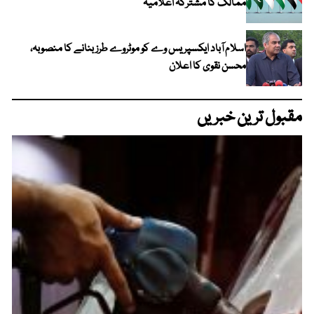
ممالک کا مشترکہ اعلامیہ
اسلام آباد ایکسپریس وے کو موٹروے طرز بنانے کا منصوبہ،
محسن نقوی کا اعلان
مقبول ترین خبریں