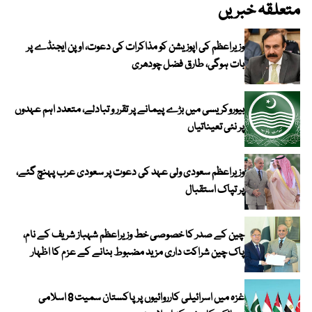
متعلقہ خبریں
وزیراعظم کی اپوزیشن کو مذاکرات کی دعوت، اوپن ایجنڈے پر
بات ہوگی، طارق فضل چودھری
بیوروکریسی میں بڑے پیمانے پر تقرر و تبادلے، متعدد اہم عہدوں
پر نئی تعیناتیاں
وزیراعظم سعودی ولی عہد کی دعوت پر سعودی عرب پہنچ گئے،
پر تپاک استقبال
چین کے صدر کا خصوصی خط وزیراعظم شہباز شریف کے نام،
پاک چین شراکت داری مزید مضبوط بنانے کے عزم کا اظہار
غزہ میں اسرائیلی کارروائیوں پر پاکستان سمیت 8 اسلامی