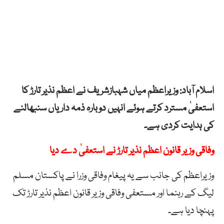
اسلام آباد: وزیراعظم میاں شہبازشریف نے اعظم نذیر تارڑ کا
استعفیٰ مسترد کرتے ہوئے انہیں دوبارہ ذمہ داریاں سنبھالنے
کی ہدایت کردی ہے۔
وفاقی وزیر قانون اعظم نذیر تارڑ نے استعفیٰ دے دیا
وزیراعظم کی جانب سے یہ پیغام وفاقی وزرا نے پاکستان مسلم
لیگ کے رہنما اور مستعفی وفاقی وزیر قانون اعظم نذیر تارڑ تک
پہنچا دیا ہے۔