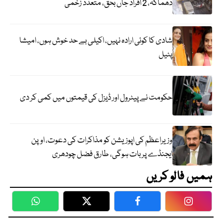
دھماکہ، 2 افراد جاں بحق، متعدد زخمی
شادی کا کوئی ارادہ نہیں، اکیلی بے حد خوش ہوں، امیشا
پٹیل
حکومت نے پیٹرول اور ڈیزل کی قیمتوں میں کمی کر دی
وزیراعظم کی اپوزیشن کو مذاکرات کی دعوت، اوپن
ایجنڈے پر بات ہوگی، طارق فضل چودھری
ہمیں فالو کریں
WhatsApp
Twitter
Facebook
Faceboo