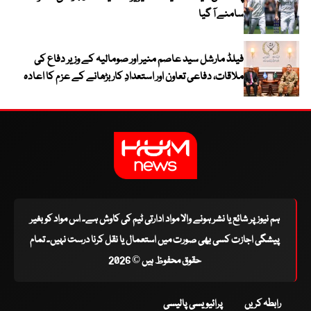
سامنے آ گیا
فیلڈ مارشل سید عاصم منیر اور صومالیہ کے وزیر دفاع کی
ملاقات، دفاعی تعاون اور استعدادِ کار بڑھانے کے عزم کا اعادہ
ہم نیوز پر شائع یا نشر ہونے والا مواد ادارتی ٹیم کی کاوش ہے۔ اس مواد کو بغیر
پیشگی اجازت کسی بھی صورت میں استعمال یا نقل کرنا درست نہیں۔ تمام
حقوق محفوظ ہیں © 2026
رابطہ کریں
پرائیویسی پالیسی