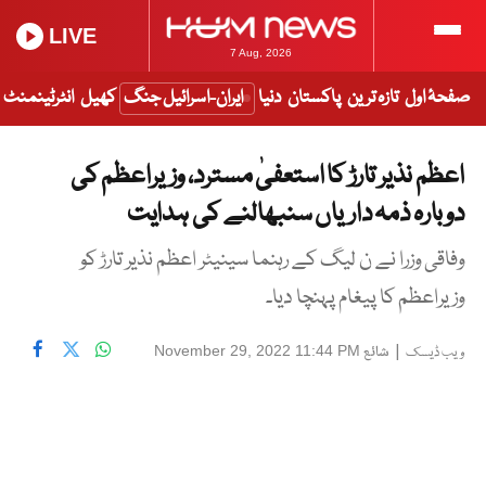
LIVE
7 Aug, 2026
صفحۂ اول
تازہ ترین
پاکستان
دنیا
ایران-اسرائیل جنگ
کھیل
انٹرٹینمنٹ
اعظم نذیر تارڑ کا استعفیٰ مسترد، وزیراعظم کی
دوبارہ ذمہ داریاں سنبھالنے کی ہدایت
وفاقی وزرا نے ن لیگ کے رہنما سینیٹر اعظم نذیر تارڑ کو
وزیراعظم کا پیغام پہنچا دیا۔
|
شائع
November 29, 2022 11:44 PM
ویب ڈیسک