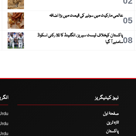
3
02
عالمی مارکیٹ میں سونے کی قیمت میں بڑا اضافہ
6
05
پاکستان کیخلاف ٹیسٹ سیریز ، انگلینڈ کا 16 رکنی اسکواڈ
9
08
سامنے آ گیا
نیوز کیٹیگریز
انگر
صفحۂ اول
Urdu
تازہ ترین
Urdu
پاکستان
Urdu