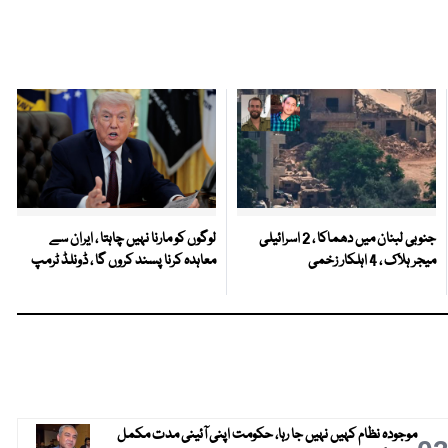
جنوبی لبنان میں دھماکا ، 2 اسرائیلی
لوگوں کو مارنا نہیں چاہتا ، ایران سے
میجر ہلاک ، 4 اہلکار زخمی
معاہدہ کرنا پسند کروں گا ، ڈونلڈ ٹرمپ
موجودہ نظام کہیں نہیں جا رہا، حکومت اپنی آئینی مدت مکمل