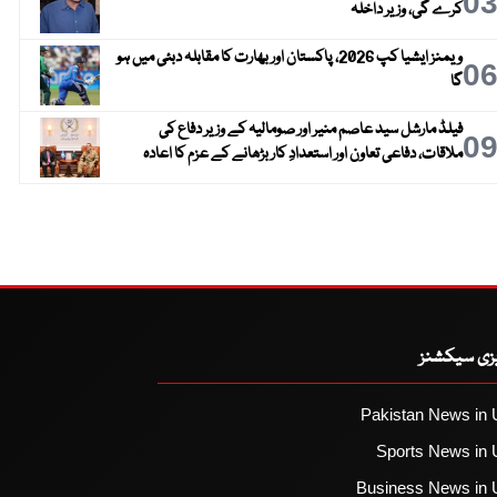
0
کرے گی، وزیر داخلہ
ویمنز ایشیا کپ 2026، پاکستان اور بھارت کا مقابلہ دبئی میں ہو
0
گا
فیلڈ مارشل سید عاصم منیر اور صومالیہ کے وزیر دفاع کی
0
ملاقات، دفاعی تعاون اور استعدادِ کار بڑھانے کے عزم کا اعادہ
یزی سیکشنز
Pakistan News in 
Sports News in 
Business News in 