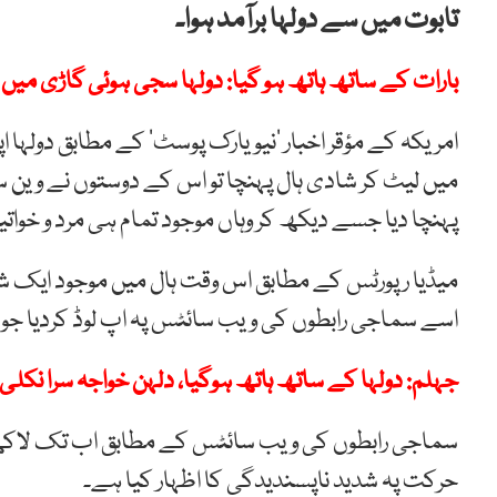
تابوت میں سے دولہا برآمد ہوا۔
بارات کے ساتھ ہاتھ ہو گیا: دولہا سجی ہوئی گاڑی میں فر
امریکہ کے مؤقر اخبار ’نیویارک پوسٹ‘ کے مطابق دولہا 
میں لیٹ کر شادی ہال پہنچا تو اس کے دوستوں نے وین س
پہنچا دیا جسے دیکھ کر وہاں موجود تمام ہی مرد و خوات
میڈیا رپورٹس کے مطابق اس وقت ہال میں موجود ایک شخص
اسے سماجی رابطوں کی ویب سائٹس پہ اپ لوڈ کردیا جو 
جہلم: دولہا کے ساتھ ہاتھ ہوگیا، دلہن خواجہ سرا نکلی
سماجی رابطوں کی ویب سائٹس کے مطابق اب تک لاکھوں
حرکت پہ شدید ناپسندیدگی کا اظہار کیا ہے۔