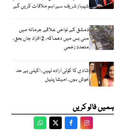
شہباز شریف سے اہم ملاقات کریں گے
دمشق کے نواحی علاقے جرمانہ میں
منی بس میں دھماکہ، 2 افراد جاں بحق،
متعدد زخمی
شادی کا کوئی ارادہ نہیں، اکیلی بے حد
خوش ہوں، امیشا پٹیل
ہمیں فالو کریں
WhatsApp
Twitter
Facebook
Facebook