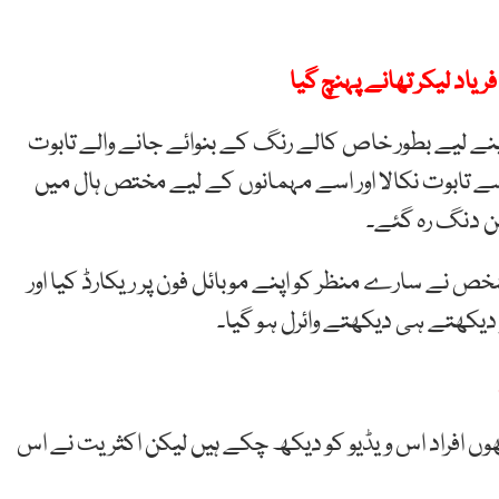
یاد لیکر تھانے پہنچ گیا
اپنے لیے بطور خاص کالے رنگ کے بنوائے جانے والے تابوت
ے تابوت نکالا اور اسے مہمانوں کے لیے مختص ہال میں
ین دنگ رہ گئے۔
 نے سارے منظر کو اپنے موبائل فون پر ریکارڈ کیا اور
دیکھتے ہی دیکھتے وائرل ہو گیا۔
 افراد اس ویڈیو کو دیکھ چکے ہیں لیکن اکثریت نے اس