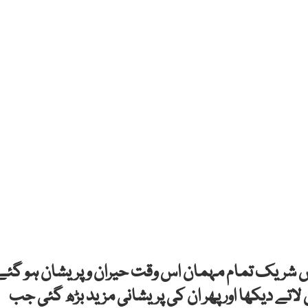
ں شریک تمام مہمان اس وقت حیران و پریشان ہو گئے
 لاتے دیکھا اور پھر ان کی پریشانی مزید بڑھ گئی جب