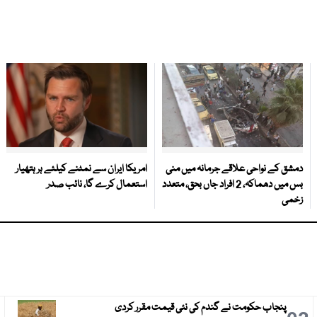
دمشق کے نواحی علاقے جرمانہ میں منی
امریکا ایران سے نمٹنے کیلئے ہر ہتھیار
بس میں دھماکہ، 2 افراد جاں بحق، متعدد
استعمال کرے گا، نائب صدر
زخمی
پنجاب حکومت نے گندم کی نئی قیمت مقرر کردی