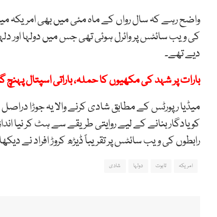
واضح رہے کہ سال رواں کے ماہ مئی میں بھی امریکہ می
کی ویب سائٹس پر وائرل ہوئی تھی جس میں دولہا اور دلہن
دیے تھے۔
بارات پر شہد کی مکھیوں کا حملہ، باراتی اسپتال پہنچ گ
میڈیا رپورٹس کے مطابق شادی کرنے والا یہ جوڑا دراصل 
کو یادگار بنانے کے لیے روایتی طریقے سے ہٹ کر نیا اندا
رابطوں کی ویب سائٹس پر تقریباً ڈیڑھ کروڑ افراد نے دیکھا 
امریکہ
تابوت
دولہا
شادی