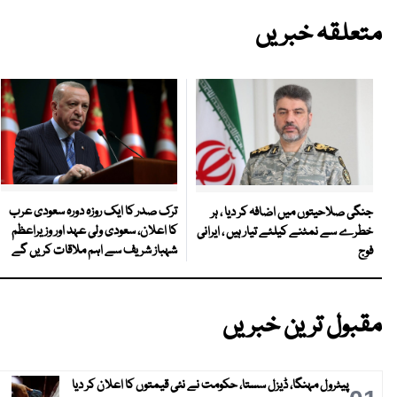
متعلقہ خبریں
ترک صدر کا ایک روزہ دورہ سعودی عرب
جنگی صلاحیتوں میں اضافہ کر دیا ، ہر
کا اعلان، سعودی ولی عہد اور وزیراعظم
خطرے سے نمٹنے کیلئے تیار ہیں ، ایرانی
شہباز شریف سے اہم ملاقات کریں گے
فوج
مقبول ترین خبریں
پیٹرول مہنگا، ڈیزل سستا، حکومت نے نئی قیمتوں کا اعلان کر دیا