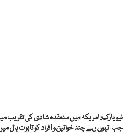
نیویارک: امریکہ میں منعقدہ شادی کی تقریب می
جب انہوں ںے چند خواتین و افراد کو تابوت ہال میں