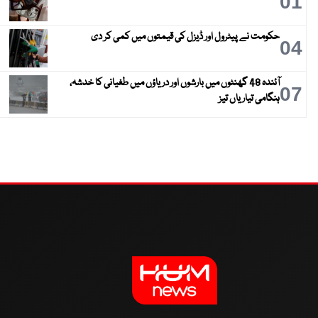
01
حکومت نے پیٹرول اور ڈیزل کی قیمتوں میں کمی کر دی
04
آئندہ 48 گھنٹوں میں بارشوں اور دریاؤں میں طغیانی کا خدشہ،
07
ہنگامی تیاریاں تیز