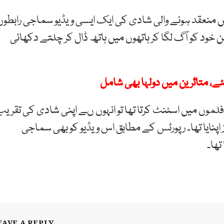
ں منعقد ہونے والی شادی کی ایک ایسی ویڈیو سماجی رابطوں
 خود کو آگ لگا کر ہاتھوں میں ہاتھ ڈال کر چلتے دکھائی
ئے، متاثرین میں دولہا بھی شامل
فلموں میں اسٹنٹ کرتا تھا تو انہوں ںے اپنی شادی کی تقریب
ز اپنایا تھا۔ رپورٹس کے مطابق اس ویڈیو کو بھی سماجی
تھا۔
EAVE A REPLY