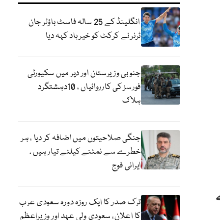
انگلینڈ کے 25 سالہ فاسٹ باؤلر جان
ٹرنر نے کرکٹ کو خیر باد کہہ دیا
جنوبی وزیرستان اور دیر میں سکیورٹی
فورسز کی کارروائیاں ، 10دہشتگرد
ہلاک
جنگی صلاحیتوں میں اضافہ کر دیا ، ہر
خطرے سے نمٹنے کیلئے تیار ہیں ،
ایرانی فوج
ترک صدر کا ایک روزہ دورہ سعودی عرب
کا اعلان، سعودی ولی عہد اور وزیراعظم