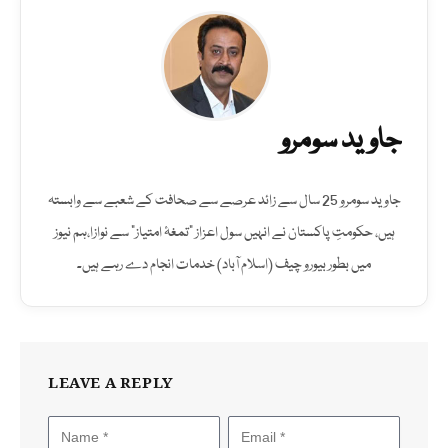
جاوید سومرو
جاوید سومرو 25 سال سے زائد عرصے سے صحافت کے شعبے سے وابستہ
ہیں، حکومتِ پاکستان نے انہیں سول اعزاز "تمغۂ امتیاز" سے نوازا،ہم نیوز
میں بطور بیورو چیف (اسلام آباد) خدمات انجام دے رہے ہیں۔
LEAVE A REPLY