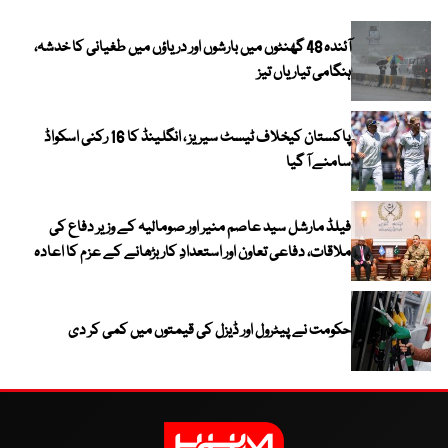
آئندہ 48 گھنٹوں میں بارشوں اور دریاؤں میں طغیانی کا خدشہ،
ہنگامی تیاریاں تیز
پاکستان کیخلاف ٹیسٹ سیریز ، انگلینڈ کا 16 رکنی اسکواڈ
سامنے آ گیا
فیلڈ مارشل سید عاصم منیر اور صومالیہ کے وزیر دفاع کی
ملاقات، دفاعی تعاون اور استعدادِ کار بڑھانے کے عزم کا اعادہ
حکومت نے پیٹرول اور ڈیزل کی قیمتوں میں کمی کر دی