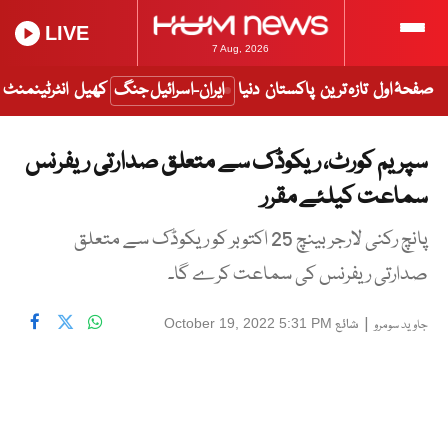
LIVE
7 Aug, 2026
صفحۂ اول
تازہ ترین
پاکستان
دنیا
ایران-اسرائیل جنگ
کھیل
انٹرٹینمنٹ
سپریم کورٹ، ریکوڈک سے متعلق صدارتی ریفرنس
سماعت کیلئے مقرر
پانچ رکنی لارجر بینچ 25 اکتوبر کو ریکوڈک سے متعلق
صدارتی ریفرنس کی سماعت کرے گا۔
|
شائع
October 19, 2022 5:31 PM
جاوید سومرو