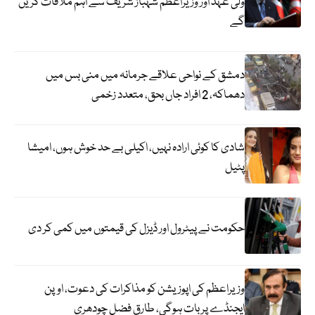
ولی عہد اور وزیراعظم شہباز شریف سے اہم ملاقات کریں
گے
دمشق کے نواحی علاقے جرمانہ میں منی بس میں
دھماکہ، 2 افراد جاں بحق، متعدد زخمی
شادی کا کوئی ارادہ نہیں، اکیلی بے حد خوش ہوں، امیشا
پٹیل
حکومت نے پیٹرول اور ڈیزل کی قیمتوں میں کمی کر دی
وزیراعظم کی اپوزیشن کو مذاکرات کی دعوت، اوپن
ایجنڈے پر بات ہوگی، طارق فضل چودھری