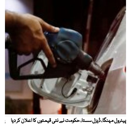
پیٹرول مہنگا، ڈیزل سستا، حکومت نے نئی قیمتوں کا اعلان کر دیا
پنج