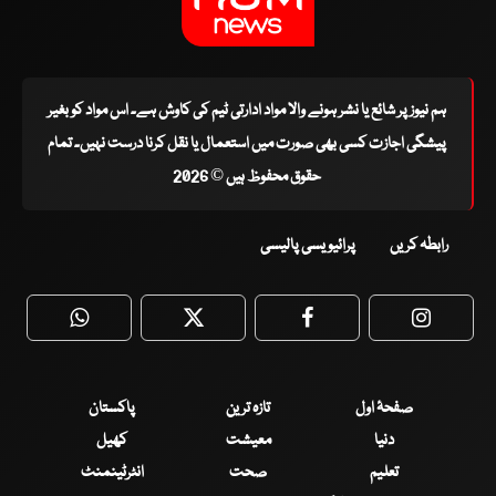
ہم نیوز پر شائع یا نشر ہونے والا مواد ادارتی ٹیم کی کاوش ہے۔ اس مواد کو بغیر
پیشگی اجازت کسی بھی صورت میں استعمال یا نقل کرنا درست نہیں۔ تمام
حقوق محفوظ ہیں © 2026
رابطہ کریں
پرائیویسی پالیسی
WhatsApp
Twitter
Facebook
Faceboo
صفحۂ اول
تازہ ترین
پاکستان
دنیا
معیشت
کھیل
تعلیم
صحت
انٹرٹینمنٹ