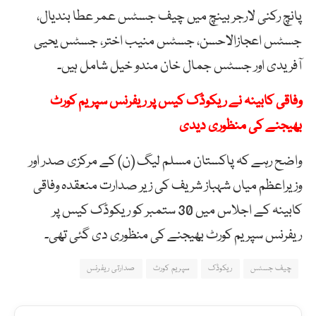
پانچ رکنی لارجر بینچ میں چیف جسٹس عمر عطا بندیال،
جسٹس اعجازالاحسن، جسٹس منیب اختر، جسٹس یحیی
آفریدی اور جسٹس جمال خان مندو خیل شامل ہیں۔
وفاقی کابینہ نے ریکوڈک کیس پر ریفرنس سپریم کورٹ
بھیجنے کی منظوری دیدی
واضح رہے کہ پاکستان مسلم لیگ (ن) کے مرکزی صدر اور
وزیراعظم میاں شہباز شریف کی زیر صدارت منعقدہ وفاقی
کابینہ کے اجلاس میں 30 ستمبر کو ریکوڈک کیس پر
ریفرنس سپریم کورٹ بھیجنے کی منظوری دی گئی تھی۔
چیف جسٹس
ریکوڈک
سپریم کورٹ
صدارتی ریفرنس