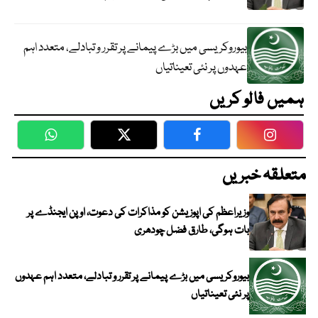
بیوروکریسی میں بڑے پیمانے پر تقرر و تبادلے، متعدد اہم
عہدوں پر نئی تعیناتیاں
ہمیں فالو کریں
WhatsApp
Twitter
Facebook
Faceboo
متعلقہ خبریں
وزیراعظم کی اپوزیشن کو مذاکرات کی دعوت، اوپن ایجنڈے پر
بات ہوگی، طارق فضل چودھری
بیوروکریسی میں بڑے پیمانے پر تقرر و تبادلے، متعدد اہم عہدوں
پر نئی تعیناتیاں