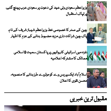
وزیراعظم سعودی ولی عہد کی دعوت پر سعودی عرب پہنچ گئے،
پر تپاک استقبال
چین کے صدر کا خصوصی خط وزیراعظم شہباز شریف کے نام،
پاک چین شراکت داری مزید مضبوط بنانے کے عزم کا اظہار
غزہ میں اسرائیلی کارروائیوں پر پاکستان سمیت 8 اسلامی
ممالک کا مشترکہ اعلامیہ
اسلام آباد ایکسپریس وے کو موٹروے طرز بنانے کا منصوبہ،
محسن نقوی کا اعلان
مقبول ترین خبریں