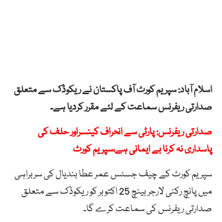
اسلام آباد: سپریم کورٹ آف پاکستان نے ریکوڈک سے متعلق
صدارتی ریفرنس سماعت کے لئے مقرر کردیا ہے۔
صدارتی ریفرنس: پارٹی سے انحراف کینسراور حلف کی
پاسداری نہ کرنا بے ایمانی ہے،سپریم کورٹ
سپریم کورٹ کے چیف جسٹس عمر عطا بندیال کی سربراہی
میں پانچ رکنی لارجر بینچ 25 اکتوبر کو ریکوڈک سے متعلق
صدارتی ریفرنس کی سماعت کرے گا۔