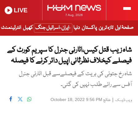
LIVE
7 Aug, 2026
صفحۂ اول
تازہ ترین
پاکستان
دنیا
ایران-اسرائیل جنگ
کھیل
انٹرٹینمنٹ
شاہ زیب قتل کیس،اٹارنی جنرل کا سپریم کورٹ کے
فیصلے کیخلاف نظرثانی اپیل دائر کرنے کا فیصلہ
شاہ رخ جتوئی کی بریت کے فیصلےسے قبل اٹارنی جنرل
آفس سے رائے طلب نہیں کی گئی۔
|
شائع
October 18, 2022 9:56 PM
ویب ڈیسک