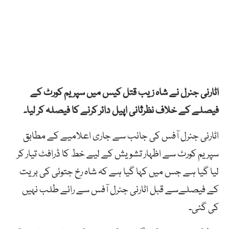
اٹارنی جنرل نے شاہ زیب قتل کیس میں سپریم کورٹ کے
فیصلے کے خلاف نظرثانی اپیل دائر کرنے کا فیصلہ کر لیا۔
اٹارنی جنرل آفس کی جانب سے جاری اعلامیے کے مطابق
سپریم کورٹ سے اظہار تشویش کے لیے خط کا ڈرافٹ تیار کر
لیا گیا ہے جس میں کہا گیا ہے کہ شاہ رخ جتوئی کی بریت
کے فیصلےسے قبل اٹارنی جنرل آفس سے رائے طلب نہیں
کی گئی۔