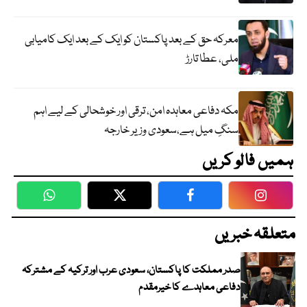
معرکہ حق کے بعد پاکستان کو ایک کے بعد ایک کامیابی
ملی، عطا تارڑ
مکہ دفاعی معاہدہ امن، ترقی اور خوشحالی کے لیے اہم
سنگِ میل ہے،سعودی وزیر خارجہ
ہمیں فالو کریں
WhatsApp
Twitter
Facebook
Faceboo
متعلقہ خبریں
صدر مملکت کا پاکستان، سعودی عرب اور ترکیہ کے مشترکہ
دفاعی معاہدے کا خیرمقدم