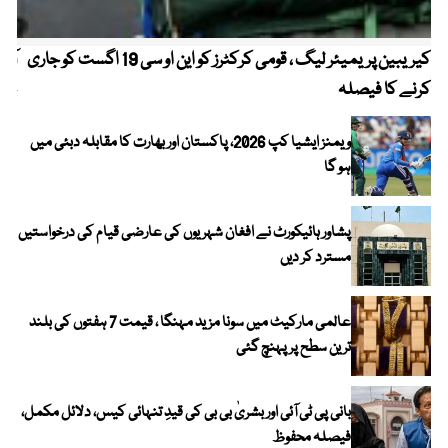
کیریبین پریمیئر لیگ ، قومی کرکٹرز کو این او سی 19 اگست کو جاری
آز
کرنے کا فیصلہ
چھی
ویمنز ایشیا کپ 2026، پاکستان اور بھارت کا مقابلہ دبئی میں
ہو گا
پشاور ہائیکورٹ نے افغان شہریوں کی عارضی قیام کی درخواستیں
مسترد کر دیں
عالمی مارکیٹ میں سونا مزید مہنگا ، قیمت 7 ہفتوں کی بلند
ترین سطح پر پہنچ گئی
بانی پی ٹی آئی اور بشریٰ بی بی کی قیدِ تنہائی کیس، دلائل مکمل،
فیصلہ محفوظ