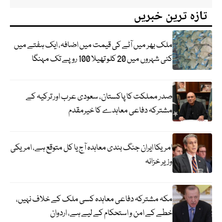
تازہ ترین خبریں
ملک بھر میں آٹے کی قیمت میں اضافہ، ایک ہفتے میں
کئی شہروں میں 20 کلو تھیلا 100 روپے تک مہنگا
صدر مملکت کا پاکستان، سعودی عرب اور ترکیہ کے
مشترکہ دفاعی معاہدے کا خیرمقدم
امریکا ایران جنگ بندی معاہدہ آج یا کل متوقع ہے، امریکی
وزیر خزانہ
مکہ مشترکہ دفاعی معاہدہ کسی ملک کے خلاف نہیں،
خطے کے امن و استحکام کے لیے ہے، اردوان