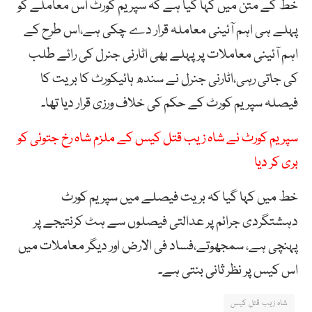
خط کے متن میں کہا گیا ہے کہ سپریم کورٹ اس معاملے کو
پہلے ہی اہم آئینی معاملہ قرار دے چکی ہے،اس طرح کے
اہم آئینی معاملات پر پہلے بھی اٹارنی جنرل کی رائے طلب
کی جاتی رہی،اٹارنی جنرل نے سندھ ہائیکورٹ کا بریت کا
فیصلہ سپریم کورٹ کے حکم کی خلاف ورزی قرار دیا تھا۔
سپر یم کورٹ نے شاہ زیب قتل کیس کے ملزم شاہ رخ جتوئی کو
بری کر دیا
خط میں کہا گیا کہ بریت فیصلے میں سپریم کورٹ
دہشتگردی جرائم پر عدالتی فیصلوں سے ہٹ کرنتیجے پر
پہنچی ہے، سمجھوتے،فساد فی الارض اور دیگر معاملات میں
اس کیس پر نظر ثانی بنتی ہے۔
شاہ زیب قتل کیس