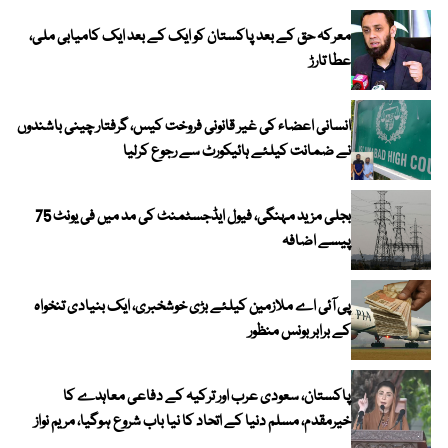
معرکہ حق کے بعد پاکستان کو ایک کے بعد ایک کامیابی ملی،
عطا تارڑ
انسانی اعضاء کی غیر قانونی فروخت کیس، گرفتار چینی باشندوں
نے ضمانت کیلئے ہائیکورٹ سے رجوع کرلیا
بجلی مزید مہنگی، فیول ایڈجسٹمنٹ کی مد میں فی یونٹ 75
پیسے اضافہ
پی آئی اے ملازمین کیلئے بڑی خوشخبری، ایک بنیادی تنخواہ
کے برابر بونس منظور
پاکستان، سعودی عرب اور ترکیہ کے دفاعی معاہدے کا
خیرمقدم، مسلم دنیا کے اتحاد کا نیا باب شروع ہوگیا، مریم نواز