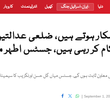
دنیا
ایران-اسرائیل جنگ
کھیل
انٹرٹینمنٹ
کاروبار
شکار ہوتے ہیں، ضلعی عدالتی
کام کر رہی ہیں، جسٹس اطہر 
یں معاون ثابت ہوں گے، جسٹس میاں گل حسن اورنگزیب کا سیمینار
|
September 1, 2