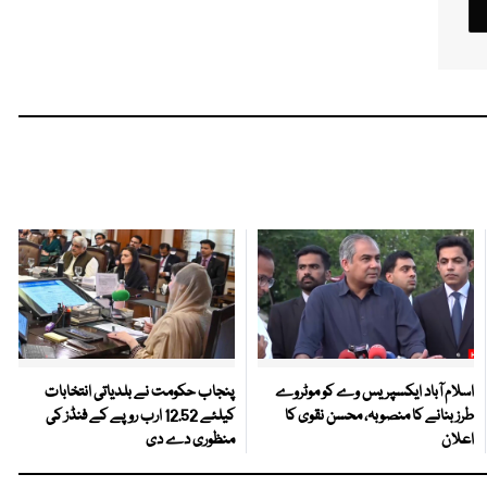
اسلام آباد ایکسپریس وے کو موٹروے
پنجاب حکومت نے بلدیاتی انتخابات
طرز بنانے کا منصوبہ، محسن نقوی کا
کیلئے 12.52 ارب روپے کے فنڈز کی
اعلان
منظوری دے دی