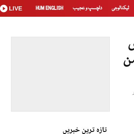
ٹیکنالوجی
دلچسپ و عجیب
HUM ENGLISH
LIVE
ں
من
تازہ ترین خبریں