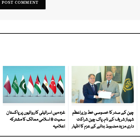
چین کے صدر کا خصوصی خط وزیراعظم
غزہ میں اسرائیلی کارروائیوں پر پاکستان
شہباز شریف کے نام، پاک چین شراکت
سمیت 8 اسلامی ممالک کا مشترکہ
داری مزید مضبوط بنانے کے عزم کا اظہار
اعلامیہ