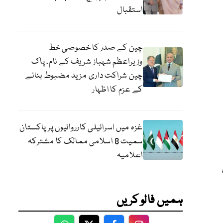
استقبال
چین کے صدر کا خصوصی خط
وزیراعظم شہباز شریف کے نام، پاک
چین شراکت داری مزید مضبوط بنانے
کے عزم کا اظہار
غزہ میں اسرائیلی کارروائیوں پر پاکستان
سمیت 8 اسلامی ممالک کا مشترکہ
اعلامیہ
ہمیں فالو کریں