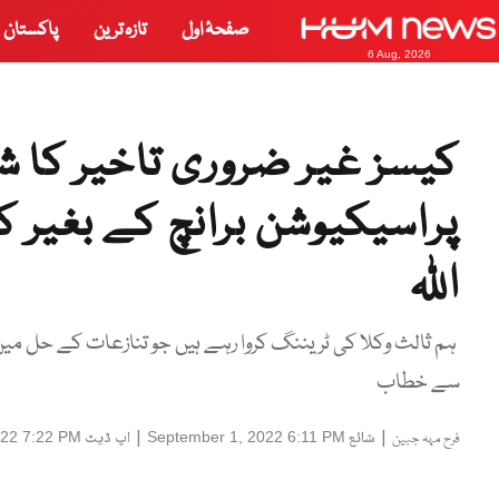
صفحۂ اول
تازہ ترین
پاکستان
6 Aug, 2026
کیسز غیر ضروری تاخیر کا 
پراسیکیوشن برانچ کے بغیر 
اللہ
ہم ثالث وکلا کی ٹریننگ کروا رہے ہیں جو تنازعات کے حل م
سے خطاب
|
شائع
|
اپ ڈیٹ
022 7:22 PM
September 1, 2022 6:11 PM
فرح مہہ جبین