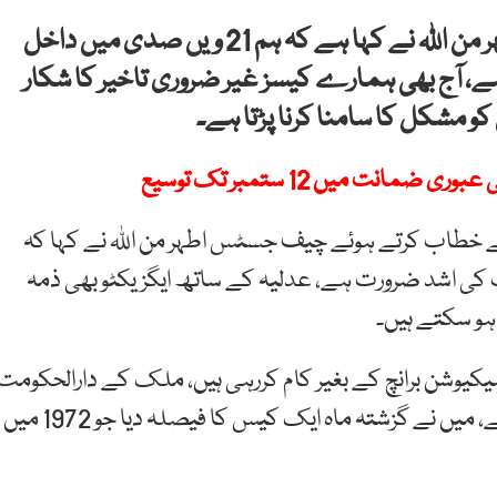
اسلام آباد: چیف جسٹس اسلام آباد ہائی کورٹ اطہر من اللہ نے کہا ہے کہ ہم 21 ویں صدی میں داخل
ے، آج بھی ہمارے کیسز غیر ضروری تاخیر کا شکار
و مشکل کا سامنا کرنا پڑتا ہے۔
نت میں 12 ستمبر تک توسیع
ے خطاب کرتے ہوئے چیف جسٹس اطہر من اللہ نے کہا کہ
ی اشد ضرورت ہے، عدلیہ کے ساتھ ایگزیکٹو بھی ذمہ
ہو سکتے ہیں۔
یکیوشن برانچ کے بغیر کام کررہی ہیں، ملک کے دارالحکومت
میں ضلعی انتظامیہ کے پاس پراسیکیوشن برانچ نہیں ہے، میں نے گزشتہ ماہ ایک کیس کا فیصلہ دیا جو 1972 میں