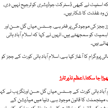
ا کہ اسٹیٹ نے کبھی ڈسٹرکٹ جوڈیشری کو ترجیح نہیں دی،
ن وہ غفلت کا شکار ہیں۔
عزز ججز کی موجودگی پر فخر ہے، جسٹس میاں گل حسن اور
ت کو سمجھتے ہیں۔ انہوں نے کہا کہ اسلام آباد ہائی
ائے ہیں۔
پروگرام کا آغاز کیا ہے، اسلام آباد ہائی کورٹ کے ججز کو
 جا سکتا، اعظم نذیر تارڑ
 آباد ہائی کورٹ کے جسٹس میاں گل حسن اورنگزیب نے کہا
 مینجمنٹ کا قانون موجود ہے، دنیا میں میڈیشن کے