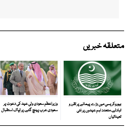
متعلقہ خبریں
وزیراعظم سعودی ولی عہد کی دعوت پر
بیوروکریسی میں بڑے پیمانے پر تقرر و
سعودی عرب پہنچ گئے، پر تپاک استقبال
تبادلے، متعدد اہم عہدوں پر نئی
تعیناتیاں