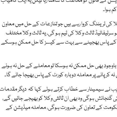
ں میڈیشن کے قانون کو مخالفت کا سامنا رہا لیکن یہ ایک کامیاب
م ہوا۔
 کی ٹریننگ کروا رہے ہیں جو تنازعات کے حل میں معاون
رٹیفائیڈ ثالث وکلا کی ٹیم ہو گی، یہ ثالث وکلا مختلف
لا کے پاس بھجینے سے بہت سے کیسز کا حل ممکن ہوسکے
 باوجود بھی حل ممکن نہ ہوسکا تو معاملے کے حل نہ ہونے
ہ کر پانے پر معاملہ دوبارہ کورٹ کے پاس بھیجا جائے گا۔
زیب نے سیمینار سے خطاب کرتے ہوئے کہا کہ دیگر مقدمات
جائش ہوگی وہ بھی ان ثالثی وکلا کو بھیجے جائیں گے،
 حکومت کے تعاون کی ضرورت ہوگی، معاملہ میڈیشن کے