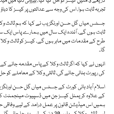
ذریعے 3 ملین کیسز کو حل کیا گیا، بیرونی دنیا می
تجربہ ثابت ہوا، اس کی وجہ سے عدالتوں پر کیسز کا دباؤ ک
جسٹس میاں گل حسن اورنگزیب نے کہا کہ ہم ثالث وکلا
ثابت ہوں گے، آئندہ ایک سال میں ہمارے پاس ایک سو س
طرح کے مقدمات میں ماہر ہوں گے، کیسز کو ثالث وک
گا۔
انہوں نے کہا کہ اگر ثالث وکلا کے پاس مقدمہ جانے کے
کی رپورٹ بنائی جائے گی، ثالثی وکلا کے معاملے کو حل ن
اسلام آباد ہائی کورٹ کے جسٹس میاں گل حسن اورنگ
کے علاوہ کریمنل کیسز جن میں ڈسپیوٹ مینجمنٹ کی گن
ہمیں اس میڈیشن قانون پر عمل درامد کے لیے وفاقی
لیے ثالثی وکلا کے پاس 30 دن کے لیے بھیجا جائے گا۔