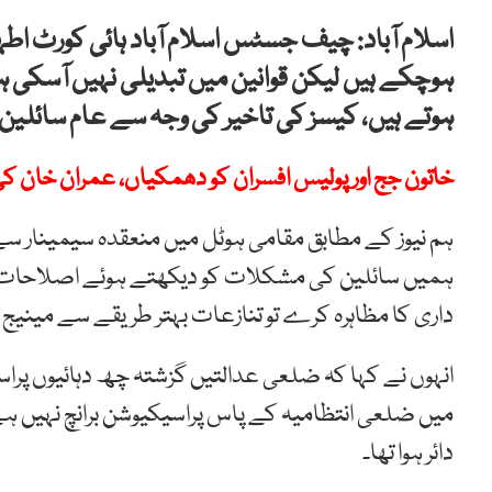
ہوچکے ہیں لیکن قوانین میں تبدیلی نہیں آسکی ہ
ہوتے ہیں، کیسز کی تاخیر کی وجہ سے عام سائلین ک
خاتون جج اور پولیس افسران کو دھمکیاں، عمران خان کی عبوری ضما
ہم نیوز کے مطابق مقامی ہوٹل میں منعقدہ سیمینار س
ہمیں سائلین کی مشکلات کو دیکھتے ہوئے اصلاحات ک
داری کا مظاہرہ کرے تو تنازعات بہتر طریقے سے مینیج 
انہوں نے کہا کہ ضلعی عدالتیں گزشتہ چھ دہائیوں پراس
دائر ہوا تھا۔