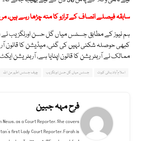
سابقہ فیصلے انصاف کے ترازو کا منہ چڑھا رہے ہیں، مری
ہم نیوز کے مطابق جسٹس میاں گل حسن اورنگزیب نے اپ
ممالک نے آربٹریشن کا قانون اپنایا ہے، آربٹریشن ای
اسلام آباد ہائی کورٹ
جسٹس میاں گل حسن اورنگزیب
چیف جسٹس اطہر من اللہ
فرح مہہ جبین
um News, as a Court Reporter. She covers
an's first Lady Court Reporter. Farah is