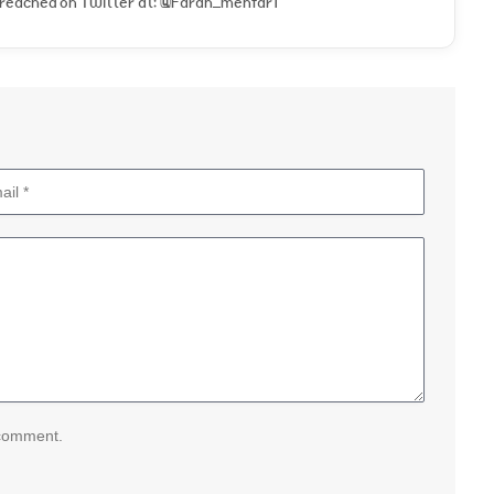
e reached on Twitter at: @Farah_mehfar1
 comment.