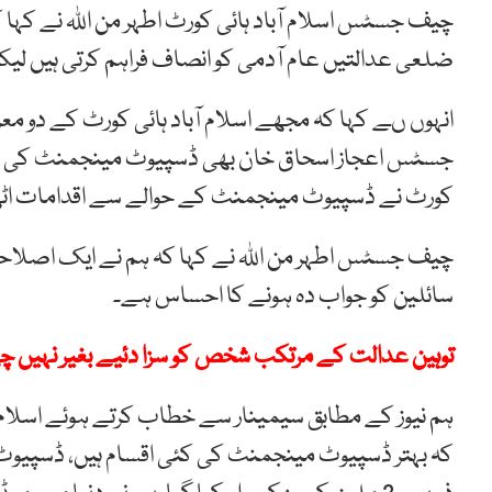
چیف جسٹس اسلام آباد ہائی کورٹ اطہر من اللہ نے کہ
ضلعی عدالتیں عام آدمی کو انصاف فراہم کرتی ہیں لیک
انہوں ںے کہا کہ مجھے اسلام آباد ہائی کورٹ کے دو م
جسٹس اعجاز اسحاق خان بھی ڈسپیوٹ مینجمنٹ کی اہمی
کورٹ نے ڈسپیوٹ مینجمنٹ کے حوالے سے اقدامات اٹھ
چیف جسٹس اطہر من اللہ نے کہا کہ ہم نے ایک اصلاحاتی 
سائلین کو جواب دہ ہونے کا احساس ہے۔
توہین عدالت کے مرتکب شخص کو سزا دئیے بغیر نہیں چھوڑا
ہم نیوز کے مطابق سیمینار سے خطاب کرتے ہوئے اسلام
کہ بہتر ڈسپیوٹ مینجمنٹ کی کئی اقسام ہیں، ڈسپیوٹ