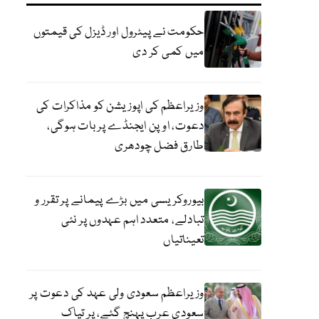
حکومت نے پیٹرول اور ڈیزل کی قیمتوں
میں کمی کر دی
وزیراعظم کی اپوزیشن کو مذاکرات کی
دعوت، اوپن ایجنڈے پر بات ہوگی،
طارق فضل چودھری
بیوروکریسی میں بڑے پیمانے پر تقرر و
تبادلے، متعدد اہم عہدوں پر نئی
تعیناتیاں
وزیراعظم سعودی ولی عہد کی دعوت پر
سعودی عرب پہنچ گئے، پر تپاک