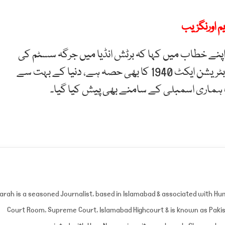
م اورنگزیب
نے خطاب میں کہا کہ برٹش انڈیا میں جرگہ سسٹم کی
کبھی حوصلہ شکنی نہیں کی گئی، میڈیشن کا قانون آربٹریشن ایکٹ 1940 کا بھی حصہ ہے، دنیا کے بہت سے
کٹ ہماری اسمبلی کے سامنے بھی پیش کیا گیا۔
arah is a seasoned Journalist, based in Islamabad & associated with H
Court Room, Supreme Court, Islamabad Highcourt & is known as Pakist