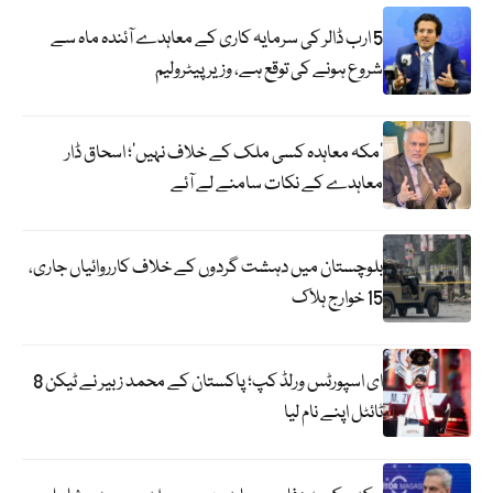
5 ارب ڈالر کی سرمایہ کاری کے معاہدے آئندہ ماہ سے
شروع ہونے کی توقع ہے، وزیر پیٹرولیم
‘مکہ معاہدہ کسی ملک کے خلاف نہیں’؛ اسحاق ڈار
معاہدے کے نکات سامنے لے آئے
بلوچستان میں دہشت گردوں کے خلاف کارروائیاں جاری،
15 خوارج ہلاک
ای اسپورٹس ورلڈ کپ؛ پاکستان کے محمد زبیر نے ٹیکن 8
ٹائٹل اپنے نام لیا