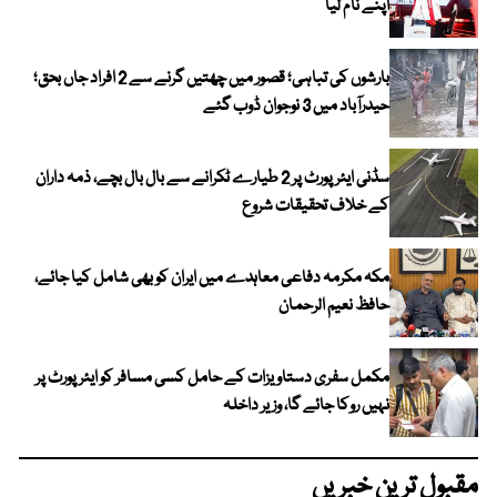
اپنے نام لیا
بارشوں کی تباہی؛ قصور میں چھتیں گرنے سے 2 افراد جاں بحق؛
حیدرآباد میں 3 نوجوان ڈوب گئے
سڈنی ایئرپورٹ پر 2 طیارے ٹکرانے سے بال بال بچے، ذمہ داران
کے خلاف تحقیقات شروع
مکہ مکرمہ دفاعی معاہدے میں ایران کو بھی شامل کیا جائے،
حافظ نعیم الرحمان
مکمل سفری دستاویزات کے حامل کسی مسافر کو ایئرپورٹ پر
نہیں روکا جائے گا، وزیر داخلہ
مقبول ترین خبریں