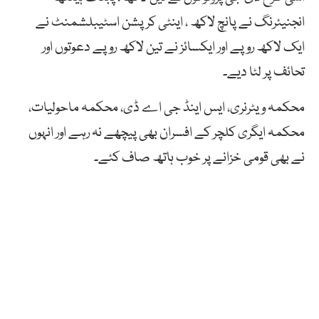
انجنیئرنگ نے پانچ لاکھ ، اینٹی کرپشن اسٹیبلشمنٹ نے
ایک لاکھ روپے اور ایکسائز نے تین لاکھ روپے دعوتوں اور
تحائف پر لٹا دیے۔
محکمہ ویٹرنری، ایس اینڈ جی اے ڈی، محکمہ ماحولیات،
محکمہ ایگری کلچر کے افسران بھی پیچھے نہ رہے اور انہوں
نے بھی قومی خزانے پر خوب ہاتھ صاف کئے۔