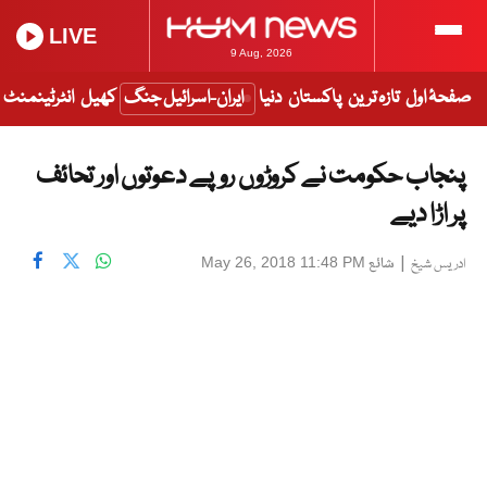
LIVE
9 Aug, 2026
صفحۂ اول
تازہ ترین
پاکستان
دنیا
ایران-اسرائیل جنگ
کھیل
انٹرٹینمنٹ
پنجاب حکومت نے کروڑوں روپے دعوتوں اور تحائف
پر اڑا دیے
|
شائع
May 26, 2018 11:48 PM
ادریس شيخ‎‎