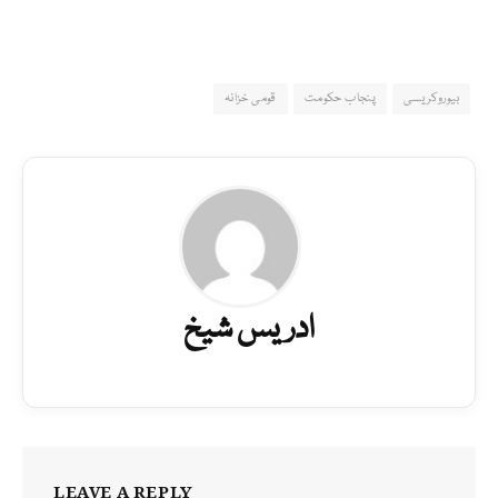
بیوروکریسی
پنجاب حکومت
قومی خزانہ
ادریس شيخ‎‎
LEAVE A REPLY