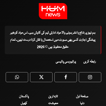
ہم نیوز پر شائع یا نشر ہونے والا مواد ادارتی ٹیم کی کاوش ہے۔ اس مواد کو بغیر
پیشگی اجازت کسی بھی صورت میں استعمال یا نقل کرنا درست نہیں۔ تمام
حقوق محفوظ ہیں © 2026
رابطہ کریں
پرائیویسی پالیسی
WhatsApp
Twitter
Facebook
Faceboo
صفحۂ اول
تازہ ترین
پاکستان
دنیا
معیشت
کھیل