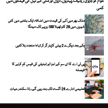
عوام کو جزوی ریلیف، پیٹرول، ڈیزل اور مٹی کے تیل کی قیمتوں میں
4 روز میں سونے کی قیمت میں بڑا اضافہ
کمی
ملک بھر میں آٹے کی قیمت میں اضافہ، ایک ہفتے میں کئی
شہروں میں 20 کلو تھیلا 100 روپے تک مہنگا
یکے بعد دیگرے 2 ہیلی کاپٹر گر کر تباہ؛ متعدد ہلاکتیں
پی ٹی اے کا ای سم کے اجرا اور تبدیلی کی فیس کم کرنے کا
فیصلہ
تعلیمی ادارے 24 اگست تک بند رہیں گے، رانا سکندر حیات