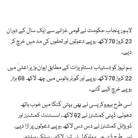
لاہور: پنجاب حکومت نے قومی خزانے سے ایک سال کے دوران
23 کروڑ 70 لاکھ روپے دعوتوں اور تحفوں کی مد میں خرچ کر
دیے۔
ہم نیوز کو دستیاب دستاویزات کے مطابق ایوان وزیر اعلیٰ میں
22 کروڑ 70 لاکھ روپے اور گورنر ہائوس میں چھ لاکھ 68 ہزار
روپے خرچ کیے گئے۔
اسی طرح بیوروکریسی نے بھی بہتی گنگا میں خوب ہاتھ
دھوئے، ڈپٹی کمشنرز نے 62 لاکھ، اسسٹنٹ کمشنرز اور
ڈویژنل کمشنرز نے دس دس لاکھ روپے دعوتوں پر اڑا دیے،
اسی طرح ڈی جی پروٹوکول نے تین لاکھ ، پبلک ہیلتھ