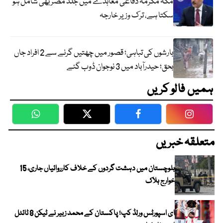
مکہ مکرمہ دفاعی معاہدے میں جلد مصر بھی شامل ہو
سکتا ہے، ترک وزیر خارجہ
بارشوں کی تباہی؛ قصور میں چھتیں گرنے سے 2 افراد جاں
بحق؛ حیدرآباد میں 3 نوجوان ڈوب گئے
ہمیں فالو کریں
WhatsApp
Twitter
Facebook
Faceboo
متعلقہ خبریں
بلوچستان میں دہشت گردوں کے خلاف کارروائیاں جاری، 15
خوارج ہلاک
ای اسپورٹس ورلڈ کپ؛ پاکستان کے محمد زبیر نے ٹیکن 8 ٹائٹل