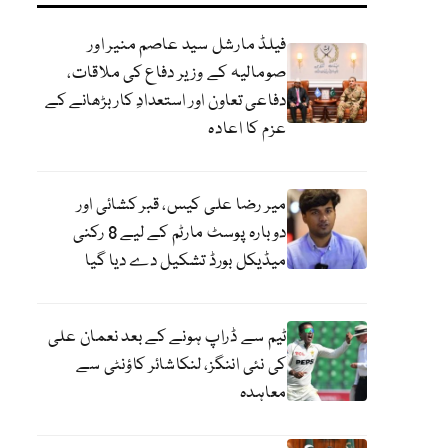
فیلڈ مارشل سید عاصم منیر اور
صومالیہ کے وزیر دفاع کی ملاقات،
دفاعی تعاون اور استعدادِ کار بڑھانے کے
عزم کا اعادہ
میر رضا علی کیس، قبر کشائی اور
دوبارہ پوسٹ مارٹم کے لیے 8 رکنی
میڈیکل بورڈ تشکیل دے دیا گیا
ٹیم سے ڈراپ ہونے کے بعد نعمان علی
کی نئی اننگز، لنکاشائر کاؤنٹی سے
معاہدہ