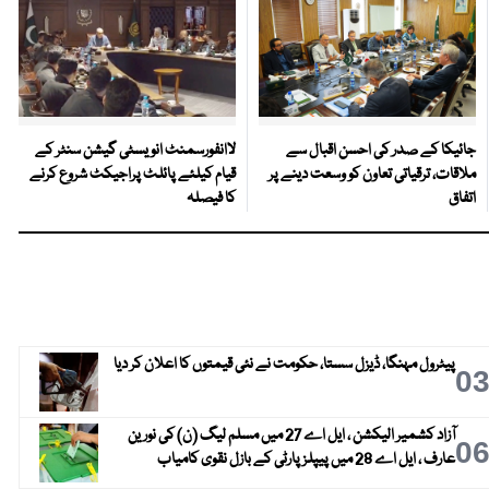
جائیکا کے صدر کی احسن اقبال سے
لاانفورسمنٹ انویسٹی گیشن سنٹر کے
ملاقات، ترقیاتی تعاون کو وسعت دینے پر
قیام کیلئے پائلٹ پراجیکٹ شروع کرنے
اتفاق
کا فیصلہ
پیٹرول مہنگا، ڈیزل سستا، حکومت نے نئی قیمتوں کا اعلان کر دیا
0
آزاد کشمیر الیکشن ، ایل اے 27 میں مسلم لیگ (ن) کی نورین
0
عارف ، ایل اے 28 میں پیپلز پارٹی کے بازل نقوی کامیاب