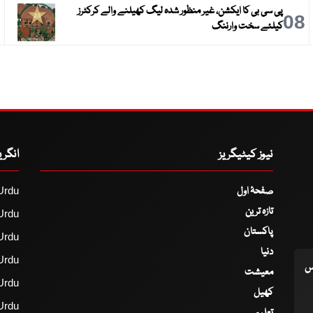
پی سی بی کا ایکشن، غیر منظور شدہ لیگ کھیلنے والے کرکٹرز
9
08
کیلئے سخت وارننگ
نیوز کیٹیگریز
انگر
صفحۂ اول
Urdu
تازہ ترین
Urdu
پاکستان
Urdu
دنیا
Urdu
اس
معیشت
Urdu
کھیل
Urdu
تعلیم