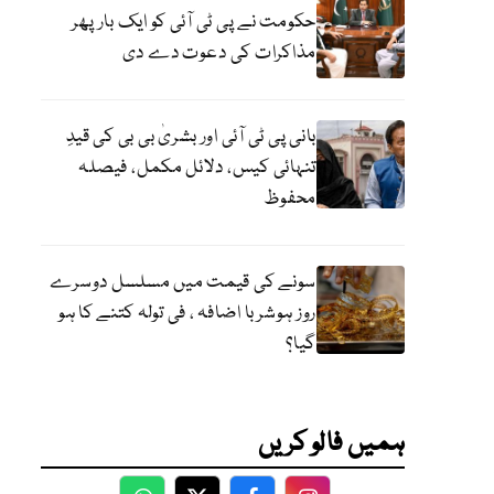
حکومت نے پی ٹی آئی کو ایک بارپھر
مذاکرات کی دعوت دے دی
بانی پی ٹی آئی اور بشریٰ بی بی کی قیدِ
تنہائی کیس، دلائل مکمل، فیصلہ
محفوظ
سونے کی قیمت میں مسلسل دوسرے
روز ہوشربا اضافہ ، فی تولہ کتنے کا ہو
گیا؟
ہمیں فالو کریں