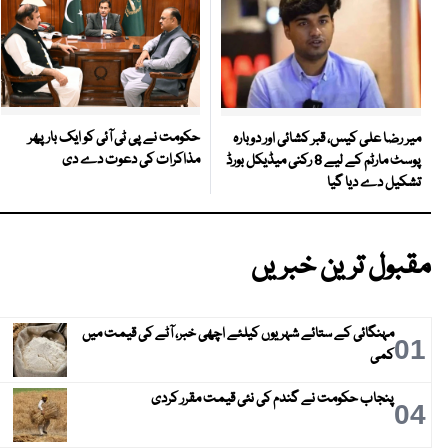
حکومت نے پی ٹی آئی کو ایک بارپھر
میر رضا علی کیس، قبر کشائی اور دوبارہ
مذاکرات کی دعوت دے دی
پوسٹ مارٹم کے لیے 8 رکنی میڈیکل بورڈ
تشکیل دے دیا گیا
مقبول ترین خبریں
مہنگائی کے ستائے شہریوں کیلئے اچھی خبر، آٹے کی قیمت میں
01
کمی
پنجاب حکومت نے گندم کی نئی قیمت مقرر کردی
04