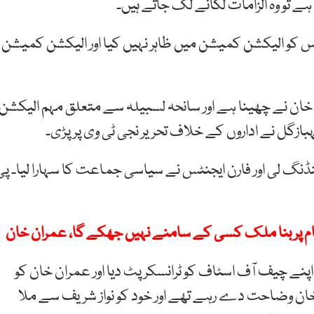
ے تو وہ الزامات لگانے لگ جاتے ہیں۔
س کو الیکشن کمیشن میں ظاہر نہیں کیا اور الیکشن کمیشن
ن خان نے چھینا ہے اور سانحہ لسبیلہ سے متعلق مہم الیکشن
گل نے اداروں کے خلاف تحریر نجی ٹی وی پر پڑی۔
ے 34 فارنرز سے ممنوعہ فنڈنگ لی اور فارن ایجنٹس نے سیاسی جماعت کا سہارا لیا۔ پ
نام پر بنا ملک کسی کے سامنے نہیں جھکے گا، عمران خان
 اپنے چیف آف اسٹاف کو ٹرانسکرپٹ دیا اور عمران خان کو
ان خان وضاحت دے رہے تھے اور خود کو نواز شریف سے ملا