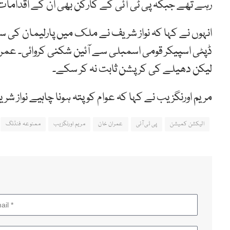
رہے تھے جبکہ پی ٹی آئی کے کارکن بھی ان کے اقدامات
انہوں نے کہا کہ نواز شریف نے ملک میں پارلیمان کی 
ڈپٹی اسپیکر قومی اسمبلی سے آئین شکنی کروائی۔ عمرا
لیکن دھیلے کی کرپشن ثابت نہ کر سکے۔
مریم اورنگزیب نے کہا کہ عوام کو پتہ ہونا چاہیے نواز
الیکشن کمیشن
پی ٹی آئی
عمران خان
مریم اورنگزیب
ممنوعہ فنڈنگ