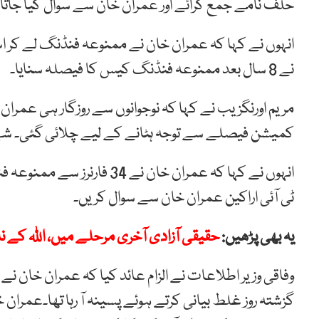
حلف نامے جمع کرائے اور عمران خان سے سوال کیا جاتا ہ
انہوں نے کہا کہ عمران خان نے ممنوعہ فنڈنگ لے کر ا
نے 8 سال بعد ممنوعہ فنڈنگ کیس کا فیصلہ سنایا۔
مریم اورنگزیب نے کہا کہ نوجوانوں سے روزگار ہی عمرا
کمیشن فیصلے سے توجہ ہٹانے کے لیے چلائی گئی۔ شہباز
انہوں نے کہا کہ عمران خان ن
ٹی آئی اراکین عمران خان سے سوال کریں۔
یہ بھی پڑھیں:
حقیقی آزادی آخری مرحلے میں، اللہ کے 
وفاقی وزیر اطلاعات نے الزام عائد کیا کہ عمران خان نے
گزشتہ روز غلط بیانی کرتے ہوئے پسینہ آ رہا تھا۔عمر