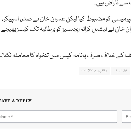
 سے ناراض ہیں۔
سپرمیسی کو مضبوط کیا لیکن عمران خان نے صدر، اسپیکر،
ن خان نے نیشنل کرائم ایجنسیز کو برطانیہ تک کیسز بھیجے
 شریف کے خلاف صرف پانامہ کیس میں تنخواہ کا معاملہ نکلا۔
نواز شریف
وفاقی وزیر اطلاعات
EAVE A REPLY