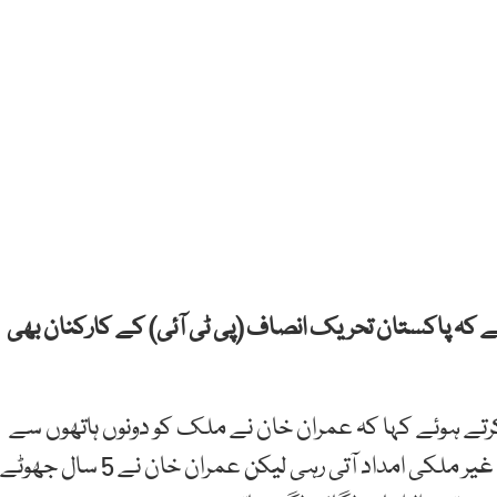
 ہے کہ پاکستان تحریک انصاف (پی ٹی آئی) کے کارکنان بھی
کرتے ہوئے کہا کہ عمران خان نے ملک کو دونوں ہاتھوں سے
لوٹا اور پاکستان تحریک انصاف (پی ٹی آئی) اکاؤٹس میں غیر ملکی امداد آتی رہی لیکن عمران خان نے 5 سال جھوٹے