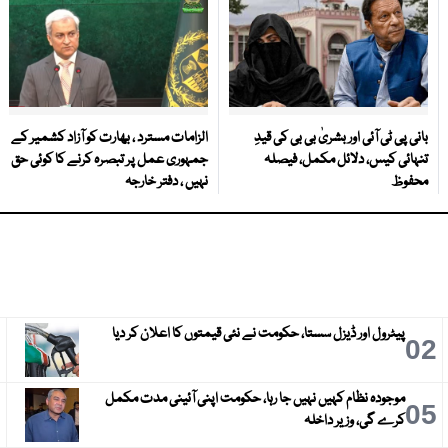
بانی پی ٹی آئی اور بشریٰ بی بی کی قیدِ
الزامات مسترد ، بھارت کو آزاد کشمیر کے
تنہائی کیس، دلائل مکمل، فیصلہ
جمہوری عمل پر تبصرہ کرنے کا کوئی حق
محفوظ
نہیں ، دفتر خارجہ
پیٹرول اور ڈیزل سستا، حکومت نے نئی قیمتوں کا اعلان کر دیا
3
02
موجودہ نظام کہیں نہیں جا رہا، حکومت اپنی آئینی مدت مکمل
6
05
کرے گی، وزیر داخلہ