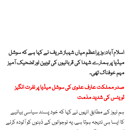
اسلام آباد: وزیراعظم میاں شہباز شریف نے کہا ہے کہ سوشل
میڈیا پر ہمارے شہدا کی قربانیوں کی توہین اور تضحیک آمیز
مہم خوفناک تھی۔
صدر مملکت عارف علوی کی سوشل میڈیا پر نفرت انگیز
ٹویٹس کی شدید مذمت
ہم نیوز کے مطابق انہوں نے کہا کہ خود پسند سیاسی بیانیے
کا ایسا ہی نتیجہ ہوتا ہے، یہ نوجوانوں کے ذہنوں کو آلودہ کرنے