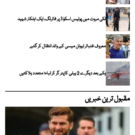
لکی مروت میں پولیس اسکواڈ پر فائرنگ، ایک اہلکار شہید
معروف فٹبالر لیونل میسی کے والد انتقال کر گئے
یکے بعد دیگرے 2 ہیلی کاپٹر گر کر تباہ؛ متعدد ہلاکتیں
مقبول ترین خبریں