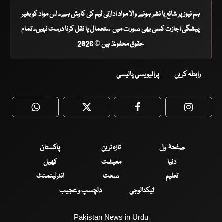
ہم نیوز پر شائع یا نشر ہونے والا مواد ادارتی ٹیم کی کاوش ہے۔ اس مواد کو بغیر
پیشگی اجازت کسی بھی صورت میں استعمال یا نقل کرنا درست نہیں۔ تمام
حقوق محفوظ ہیں © 2026
رابطہ کریں
پرائیویسی پالیسی
WhatsApp
Twitter
Facebook
Faceboo
صفحۂ اول
تازہ ترین
پاکستان
دنیا
معیشت
کھیل
تعلیم
صحت
انٹرٹینمنٹ
ٹیکنالوجی
دلچسپ و عجیب
Pakistan News in Urdu