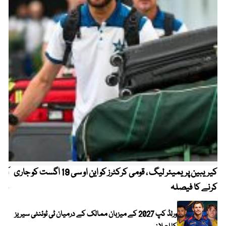
کیریبین پریمیئر لیگ ، قومی کرکٹرز کو این او سی 19 اگست کو جاری
آز
کرنے کا فیصلہ
چھی
ورلڈ کپ 2027 کے میزبان ممالک کے درمیان ٹی ٹوئنٹی سیریز