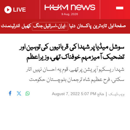
LIVE
9 Aug, 2026
صفحۂ اول
تازہ ترین
پاکستان
دنیا
ایران-اسرائیل جنگ
کھیل
انٹرٹینمنٹ
سوشل میڈیا پر شہدا کی قربانیوں کی توہین اور
تضحیک آمیز مہم خوفناک تھی، وزیراعظم
شہدا ریسکیو آپریشن پر تھے، قوم یہ احسان نہیں اتار
سکتی، فرح عظیم شاہ ترجمان بلوچستان حکومت
|
شائع
August 7, 2022 5:07 PM
ویب ڈیسک