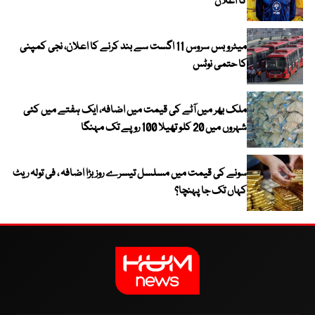
کا اعلان
میٹرو بس سروس 11 اگست سے بند کرنے کا اعلان، نجی کمپنی
کا حتمی نوٹس
ملک بھر میں آٹے کی قیمت میں اضافہ، ایک ہفتے میں کئی
شہروں میں 20 کلو تھیلا 100 روپے تک مہنگا
سونے کی قیمت میں مسلسل تیسرے روز بڑا اضافہ ، فی تولہ ریٹ
کہاں تک جا پہنچا؟