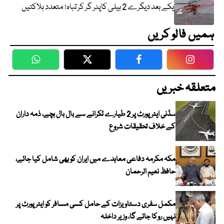
یکے بعد دیگرے 2 ہیلی کاپٹر گر کر تباہ؛ متعدد ہلاکتیں
ہمیں فالو کریں
WhatsApp
Twitter
Facebook
Faceboo
متعلقہ خبریں
سڈنی ایئرپورٹ پر 2 طیارے ٹکرانے سے بال بال بچے، ذمہ داران
کے خلاف تحقیقات شروع
مکہ مکرمہ دفاعی معاہدے میں ایران کو بھی شامل کیا جائے،
حافظ نعیم الرحمان
مکمل سفری دستاویزات کے حامل کسی مسافر کو ایئرپورٹ پر
نہیں روکا جائے گا، وزیر داخلہ