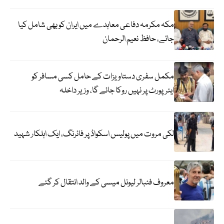
مکہ مکرمہ دفاعی معاہدے میں ایران کو بھی شامل کیا
جائے، حافظ نعیم الرحمان
مکمل سفری دستاویزات کے حامل کسی مسافر کو
ایئرپورٹ پر نہیں روکا جائے گا، وزیر داخلہ
لکی مروت میں پولیس اسکواڈ پر فائرنگ، ایک اہلکار شہید
معروف فٹبالر لیونل میسی کے والد انتقال کر گئے