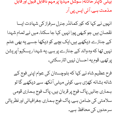
ہیلی کاپٹر حادثہ: سوشل میڈیا پر مہم ناقابل قبول اور قابل
مذمت ہے، آئی ایس پی آر
انہوں نے کہا کہ کور کمانڈر جنرل سرفراز کی شہادت ایسا
نقصان ہیں جو کبھی پورا نہیں کیا جا سکتا، میں نے تمام شہدا
کے جنازے دیکھے ہیں،ایک بچے کو دیکھا جسے یہ بھی علم
نہیں تھا کہ وہ والد کے جنازے پر ہے، یہ شہدا ریسکیو آپریشن
پر تھے، قوم یہ احسان نہیں اتار سکتی۔
فرح عظیم شاہ نے کہا کہ بلوچستان کی عوام اپنی فوج کے
شانہ بشانہ کھڑی ہے، کوئی میلی آنکھ سے دیکھے گا تو
ہماری جانیں پاک فوج پر قربان ہیں، پاک فوج ہماری قومی
سلامتی کی ضامن ہے، پاک فوج ہماری جغرافیائی اور نظریاتی
سرحدوں کی محافظ ہے۔