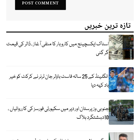
تازہ ترین خبریں
اسٹاک ایکسچینج میں کاروبار کا منفی آغاز ، ڈالر کی قیمت
گر گئی
انگلینڈ کے 25 سالہ فاسٹ باؤلر جان ٹرنر نے کرکٹ کو خیر
باد کہہ دیا
جنوبی وزیرستان اور دیر میں سکیورٹی فورسز کی کارروائیاں ،
10دہشتگرد ہلاک