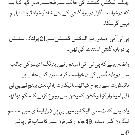
چیف الیکشن کمشنر کی جانب سے فیصلے میں کہا گیا ہے
کہ درخواست گزار دوبارہ گنتی کے لئے خاطر خواہ ثبوت فراہم
نہیں کر سکا۔
پی ٹی آئی امیدوار نے الیکشن کمیشن سے 21 پولنگ سٹیشن
پر دوبارہ گنتی استدعا کی تھی۔
واضح رہے کہ پی ٹی آئی امیدوار نے ریٹرنگ آفیسر کی جانب
سے دوبارہ گنتی کی درخواست کو مسترد کئے جانے پر
ہائیکورٹ سے رجوع کیا تھا۔ہائیکورٹ راولپنڈی بینچ نے پی ٹی
آئی امیدوار کو الیکشن کمیشن سے رجوع کرنے کا حکم دیا تھا۔
یاد رہے کہ ضمنی الیکشن میں پی پی7 راولپنڈی میں مسلم
لیگ ن کے امیدوار49 ووٹوں کے فرق سے کامیاب قرار پائے
تھے۔