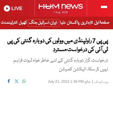
LIVE
7 Aug, 2026
صفحۂ اول
تازہ ترین
پاکستان
دنیا
ایران-اسرائیل جنگ
کھیل
انٹرٹینمنٹ
پی پی 7 راولپنڈی میں ووٹوں کی دوبارہ گنتی کی پی
ٹی آئی کی درخواست مسترد
درخواست گزار دوبارہ گنتی کے لئے خاطر خواہ ثبوت فراہم
نہیں کر سکا، الیکشن کمیشن
|
شائع
July 21, 2022 1:38 PM
ویب ڈیسک