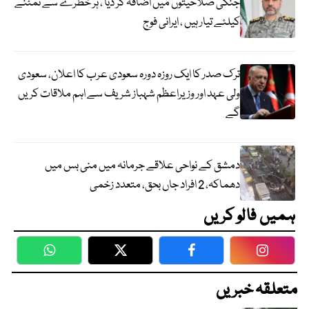
جنگی صلاحیتوں میں اضافہ کر دیا ، ہر خطرے سے نمٹنے
کیلئے تیار ہیں ، ایرانی فوج
ترک صدر کا ایک روزہ دورہ سعودی عرب کا اعلان، سعودی
ولی عہد اور وزیراعظم شہباز شریف سے اہم ملاقات کریں
گے
دمشق کے نواحی علاقے جرمانہ میں منی بس میں
دھماکہ، 2 افراد جاں بحق، متعدد زخمی
ہمیں فالو کریں
WhatsApp
Twitter
Facebook
Faceboo
متعلقہ خبریں