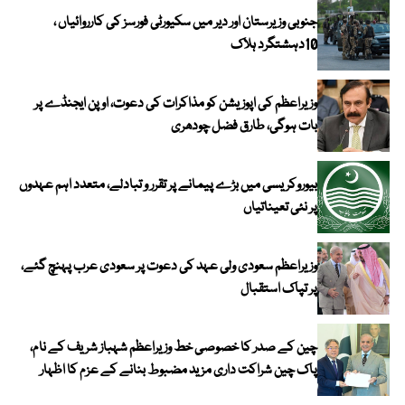
جنوبی وزیرستان اور دیر میں سکیورٹی فورسز کی کارروائیاں ،
10دہشتگرد ہلاک
وزیراعظم کی اپوزیشن کو مذاکرات کی دعوت، اوپن ایجنڈے پر
بات ہوگی، طارق فضل چودھری
بیوروکریسی میں بڑے پیمانے پر تقرر و تبادلے، متعدد اہم عہدوں
پر نئی تعیناتیاں
وزیراعظم سعودی ولی عہد کی دعوت پر سعودی عرب پہنچ گئے،
پر تپاک استقبال
چین کے صدر کا خصوصی خط وزیراعظم شہباز شریف کے نام،
پاک چین شراکت داری مزید مضبوط بنانے کے عزم کا اظہار