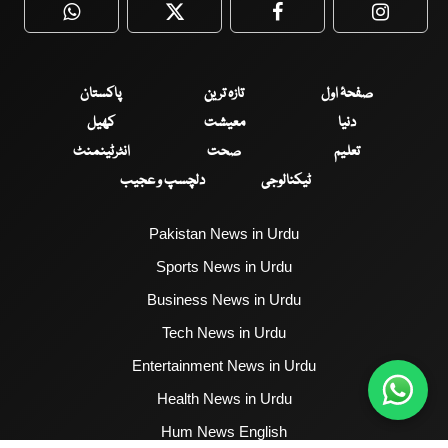
WhatsApp
Twitter
Facebook
Faceboo
صفحۂ اول
تازہ ترین
پاکستان
دنیا
معیشت
کھیل
تعلیم
صحت
انٹرٹینمنٹ
ٹیکنالوجی
دلچسپ و عجیب
Pakistan News in Urdu
Sports News in Urdu
Business News in Urdu
Tech News in Urdu
Entertainment News in Urdu
Health News in Urdu
Hum News English