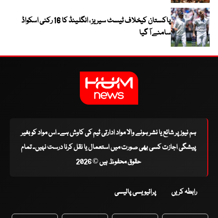
پاکستان کیخلاف ٹیسٹ سیریز ، انگلینڈ کا 16 رکنی اسکواڈ
سامنے آ گیا
ہم نیوز پر شائع یا نشر ہونے والا مواد ادارتی ٹیم کی کاوش ہے۔ اس مواد کو بغیر
پیشگی اجازت کسی بھی صورت میں استعمال یا نقل کرنا درست نہیں۔ تمام
حقوق محفوظ ہیں © 2026
رابطہ کریں
پرائیویسی پالیسی