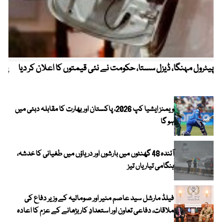
پیٹرول مہنگا، ڈیزل سستا، حکومت نے نئی قیمتوں کا اعلان کر دیا
پنج
ویمنز ایشیا کپ 2026، پاکستان اور بھارت کا مقابلہ دبئی میں
ہو گا
آئندہ 48 گھنٹوں میں بارشوں اور دریاؤں میں طغیانی کا خدشہ،
ہنگامی تیاریاں تیز
فیلڈ مارشل سید عاصم منیر اور صومالیہ کے وزیر دفاع کی
ملاقات، دفاعی تعاون اور استعدادِ کار بڑھانے کے عزم کا اعادہ