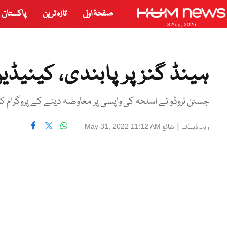
صفحۂ اول
تازہ ترین
پاکستان
8 Aug, 2026
ہینڈ گنز پر پابندی، کینیڈ
جسٹن ٹروڈو نے اسلحہ کی واپسی پر معاوضہ دینے کے پروگرام کا
|
شائع
May 31, 2022 11:12 AM
ویب ڈیسک