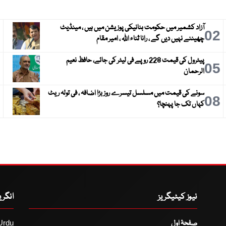
آزاد کشمیر میں حکومت بنانیکی پوزیشن میں ہیں ، مینڈیٹ
3
02
چھیننے نہیں دیں گے ، رانا ثناء اللہ ، امیر مقام
پیٹرول کی قیمت 228 روپے فی لیٹر کی جائے، حافظ نعیم
6
05
الرحمان
سونے کی قیمت میں مسلسل تیسرے روز بڑا اضافہ ، فی تولہ ریٹ
9
08
کہاں تک جا پہنچا؟
نیوز کیٹیگریز
انگر
صفحۂ اول
Urdu