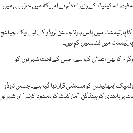
 یہ فیصلہ کینیڈا کے وزیر اعظم نے امریکہ میں حال ہی میں
ا پارلیمنٹ میں پاس ہونا جسٹن ٹروڈو کے لیے ایک چیلنج
ارلیمنٹ میں نشستیں کم ہیں۔
وگرام کا بھی اعلان کیا ہے، جس کے تحت شہریوں کو
ولمپک ایتھلیٹس کو مستثنٰی قرار دیا گیا ہے۔ جسٹن ٹروڈو
روخت پر پابندی کو ہینڈگن “مارکیٹ کو محدود کرنے” اور شہریو