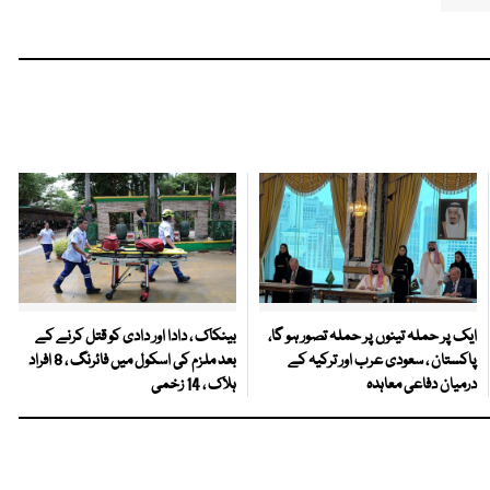
ایک پر حملہ تینوں پر حملہ تصور ہو گا،
بینکاک ، دادا اور دادی کو قتل کرنے کے
پاکستان ، سعودی عرب اور ترکیہ کے
بعد ملزم کی اسکول میں فائرنگ ، 8 افراد
درمیان دفاعی معاہدہ
ہلاک ، 14 زخمی