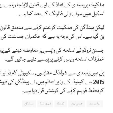
ملکیت پر پابندی کے نفاذ کے لیے قانون لایا جا رہا ہے۔
اسکول میں ہونے والی فائرنگ کے بعد کیا ہے۔
لیکن ہینڈگن کی ملکیت کو ختم کرنے سے متعلق قانون ک
بن گیا ہے۔ اس کی وجہ یہ ہے کہ حکمران جماعت کی پ
جسٹن ٹروڈو نے اسلحہ کی واپسی پر معاوضہ دینے کے پر
خطرناک اسلحہ واپس کرنے پر پیسے دئیے جائیں گے۔
بل میں پابندی سے شوٹنگ مقابلوں، سکیورٹی گارڈز اور ا
2015 سے کینیڈا کے وزیر اعظم ہیں، نے ہینڈگن کی ف
کو تحفظ فراہم کرنے کی کوشش قرار دیا ہے۔
پارلیمینٹ
جسٹن ٹروڈو
کینیڈا
نیوزی لینڈ
ہینڈ گن