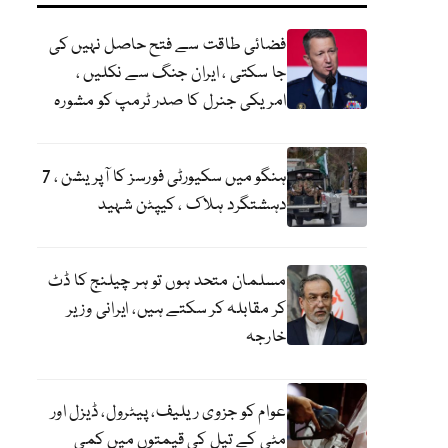
فضائی طاقت سے فتح حاصل نہیں کی
جا سکتی ، ایران جنگ سے نکلیں ،
امریکی جنرل کا صدر ٹرمپ کو مشورہ
ہنگو میں سکیورٹی فورسز کا آپریشن ، 7
دہشتگرد ہلاک ، کیپٹن شہید
مسلمان متحد ہوں تو ہر چیلنج کا ڈٹ
کر مقابلہ کر سکتے ہیں، ایرانی وزیر
خارجہ
عوام کو جزوی ریلیف، پیٹرول، ڈیزل اور
مٹی کے تیل کی قیمتوں میں کمی