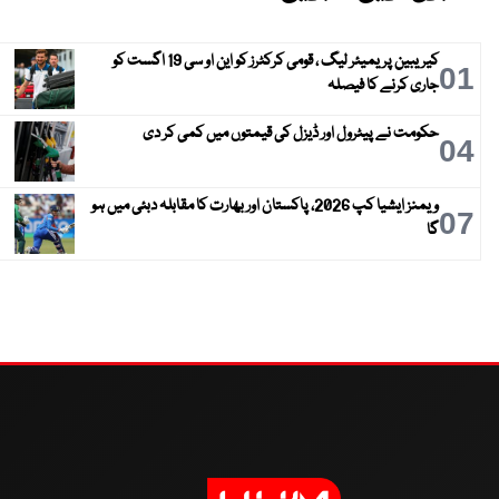
کیریبین پریمیئر لیگ ، قومی کرکٹرز کو این او سی 19 اگست کو
01
جاری کرنے کا فیصلہ
حکومت نے پیٹرول اور ڈیزل کی قیمتوں میں کمی کر دی
04
ویمنز ایشیا کپ 2026، پاکستان اور بھارت کا مقابلہ دبئی میں ہو
07
گا