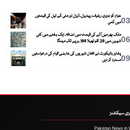
عوام کو جزوی ریلیف، پیٹرول، ڈیزل اور مٹی کے تیل کی قیمتوں
0
میں کمی
ملک بھر میں آٹے کی قیمت میں اضافہ، ایک ہفتے میں کئی
0
شہروں میں 20 کلو تھیلا 100 روپے تک مہنگا
پشاور ہائیکورٹ نے افغان شہریوں کی عارضی قیام کی درخواستیں
0
مسترد کر دیں
یزی سیکشنز
Pakistan News in 