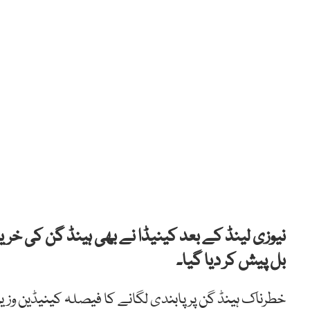
نیوزی لینڈ کے بعد کینیڈا نے بھی ہینڈ گن کی خرید
بل پیش کر دیا گیا۔
خطرناک ہینڈ گن پر پابندی لگانے کا فیصلہ کینیڈین وزیر