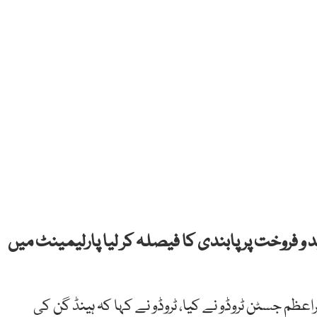
 و فروخت پر پابندی کا فیصلہ کر لیا پارلیمینٹ میں
اعظم جسٹن ٹروڈو نے کیا، ٹروڈو نے کہا کہ ہینڈ گن کی