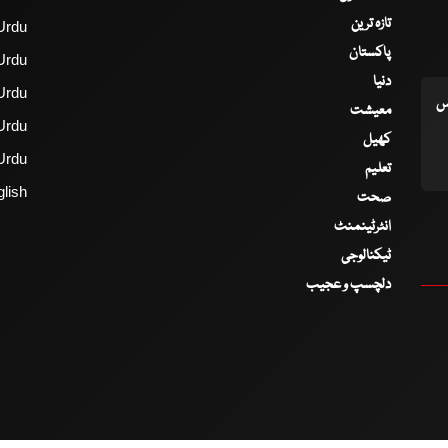
تازہ ترین
Urdu
پاکستان
Urdu
دنیا
Urdu
اس
معیشت
Urdu
کھیل
Urdu
تعلیم
lish
صحت
انٹرٹینمنٹ
ٹیکنالوجی
دلچسپ و عجیب