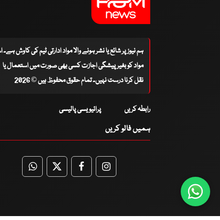
ہم نیوز پر شائع یا نشر ہونے والا مواد ادارتی ٹیم کی کاوش ہے۔ 
مواد کو بغیر پیشگی اجازت کسی بھی صورت میں استعمال یا
نقل کرنا درست نہیں۔ تمام حقوق محفوظ ہیں © 2026
رابطہ کریں
پرائیویسی پالیسی
ہمیں فالو کریں
WhatsApp
Twitter
Facebook
Facebook