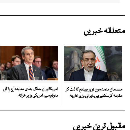
متعلقہ خبریں
امریکا ایران جنگ بندی معاہدہ آج یا کل
مسلمان متحد ہوں تو ہر چیلنج کا ڈٹ کر
متوقع ہے، امریکی وزیر خزانہ
مقابلہ کر سکتے ہیں، ایرانی وزیر خارجہ
مقبول ترین خبریں