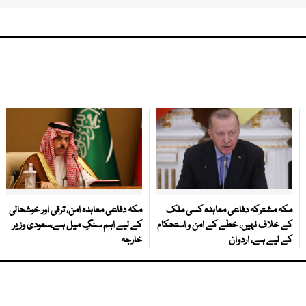
مکہ مشترکہ دفاعی معاہدہ کسی ملک
مکہ دفاعی معاہدہ امن، ترقی اور خوشحالی
کے خلاف نہیں، خطے کے امن و استحکام
کے لیے اہم سنگِ میل ہے،سعودی وزیر
کے لیے ہے، اردوان
خارجہ