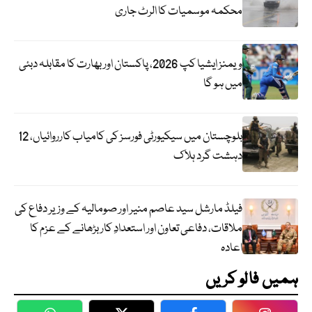
محکمہ موسمیات کا الرٹ جاری
ویمنز ایشیا کپ 2026، پاکستان اور بھارت کا مقابلہ دبئی
میں ہو گا
بلوچستان میں سیکیورٹی فورسز کی کامیاب کارروائیاں، 12
دہشت گرد ہلاک
فیلڈ مارشل سید عاصم منیر اور صومالیہ کے وزیر دفاع کی
ملاقات، دفاعی تعاون اور استعدادِ کار بڑھانے کے عزم کا
اعادہ
ہمیں فالو کریں