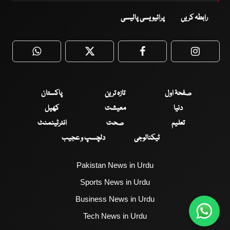
رابطہ کریں
پرائیویسی پالیسی
WhatsApp
Twitter
Facebook
Faceboo
صفحۂ اول
تازہ ترین
پاکستان
دنیا
معیشت
کھیل
تعلیم
صحت
انٹرٹینمنٹ
ٹیکنالوجی
دلچسپ و عجیب
Pakistan News in Urdu
Sports News in Urdu
Business News in Urdu
Tech News in Urdu