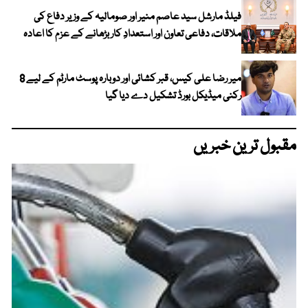
فیلڈ مارشل سید عاصم منیر اور صومالیہ کے وزیر دفاع کی
ملاقات، دفاعی تعاون اور استعدادِ کار بڑھانے کے عزم کا اعادہ
میر رضا علی کیس، قبر کشائی اور دوبارہ پوسٹ مارٹم کے لیے 8
رکنی میڈیکل بورڈ تشکیل دے دیا گیا
مقبول ترین خبریں