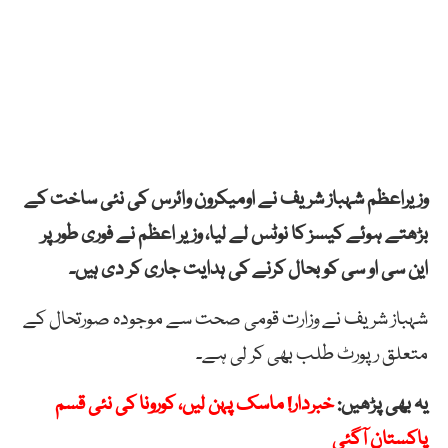
وزیراعظم شہباز شریف نے اومیکرون وائرس کی نئی ساخت کے
بڑھتے ہوئے کیسز کا نوٹس لے لیا، وزیر اعظم نے فوری طور پر
این سی او سی کو بحال کرنے کی ہدایت جاری کر دی ہیں۔
شہباز شریف نے وزارت قومی صحت سے موجودہ صورتحال کے
متعلق رپورٹ طلب بھی کر لی ہے۔
یہ بھی پڑھیں:
خبردار! ماسک پہن لیں، کورونا کی نئی قسم
پاکستان آگئی