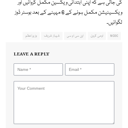
کی جاتی ہے کہ اپنی ابتدائی ویکسین مکمل کروائیں اور
ویکسینیشن مکمل ہونے کے 6 مہینے کے بعد بوسٹر ڈوز
لگوائیں۔
NCOC
اومی کرون
این سی او سی
شہباز شریف
وزیراعظم
LEAVE A REPLY