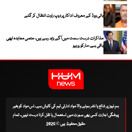
بالی ووڈ کے معروف اداکار پردیپ راوت انتقال کر گئے
مذاکرات درست سمت میں آگے بڑھ رہے ہیں، حتمی معاہدہ ابھی
باقی ہے، مارکو روبیو
ہم نیوز پر شائع یا نشر ہونے والا مواد ادارتی ٹیم کی کاوش ہے۔ اس مواد کو بغیر
پیشگی اجازت کسی بھی صورت میں استعمال یا نقل کرنا درست نہیں۔ تمام
حقوق محفوظ ہیں © 2026