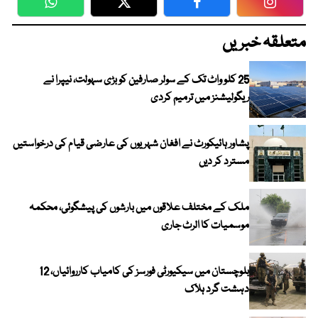
WhatsApp
Twitter
Facebook
Faceboo
متعلقہ خبریں
25 کلو واٹ تک کے سولر صارفین کو بڑی سہولت، نیپرا نے
ریگولیشنز میں ترمیم کردی
پشاور ہائیکورٹ نے افغان شہریوں کی عارضی قیام کی درخواستیں
مسترد کر دیں
ملک کے مختلف علاقوں میں بارشوں کی پیشگوئی، محکمہ
موسمیات کا الرٹ جاری
بلوچستان میں سیکیورٹی فورسز کی کامیاب کارروائیاں، 12
دہشت گرد ہلاک