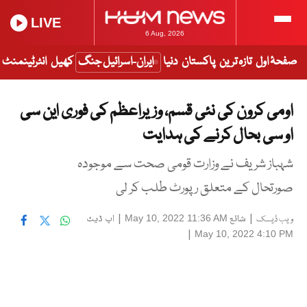
LIVE
6 Aug, 2026
صفحۂ اول
تازہ ترین
پاکستان
دنیا
ایران-اسرائیل جنگ
کھیل
انٹرٹینمنٹ
اومی کرون کی نئی قسم، وزیراعظم کی فوری این سی
او سی بحال کرنے کی ہدایت
شہباز شریف نے وزارت قومی صحت سے موجودہ
صورتحال کے متعلق رپورٹ طلب کر لی
|
شائع
|
اپ ڈیٹ
May 10, 2022 11:36 AM
ویب ڈیسک
|
May 10, 2022 4:10 PM