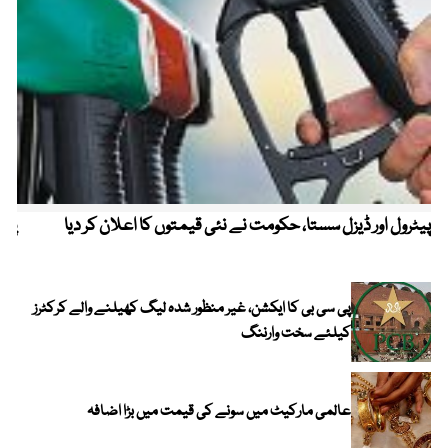
پیٹرول اور ڈیزل سستا، حکومت نے نئی قیمتوں کا اعلان کر دیا
پیٹ
پی سی بی کا ایکشن، غیر منظور شدہ لیگ کھیلنے والے کرکٹرز
کیلئے سخت وارننگ
عالمی مارکیٹ میں سونے کی قیمت میں بڑا اضافہ