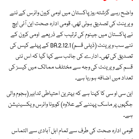
واضح رہے گزشتہ روز پاکستان میں اومی کرون وائرس کے نئے
ویرینٹ کی تصدیق ہوئی تھی، قومی ادارہ صحت این آئی ایچ
نے پاکستان میں جینوم کی ترتیب کے ذریعے اومی کرون کے
نئے سب ویرینٹ (ذیلی قسم) BA.2.12.1 کے پہلے کیس کی
تصدیق کی تھی۔ ادارے کی جانب سے کہا گیا کہ اس نئی
قسم کے ویرینٹ کی وجہ سے مختلف ممالک میں کیسز کی
تعداد میں اضافہ ہو رہا ہے۔
این سی او سی کا کہنا ہے کہ بہترین احتیاطی تدابیر (ہجوم والی
جگہوں پر ماسک پہننے کے علاوہ) کورونا وائرس ویکسینیشن
ہے۔
قومی ادارہ صحت کی طرف سے تمام اہل آبادی سے التماس