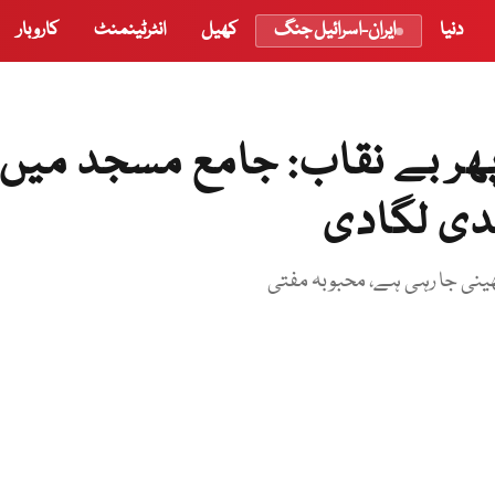
دنیا
ایران-اسرائیل جنگ
کھیل
انٹرٹینمنٹ
کاروبار
پھر بے نقاب: جامع مسجد میں
ندی لگادی
ھینی جا رہی ہے، محبوبہ مفتی