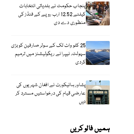
پنجاب حکومت نے بلدیاتی انتخابات
کیلئے 12.52 ارب روپے کے فنڈز کی
منظوری دے دی
25 کلو واٹ تک کے سولر صارفین کو بڑی
سہولت، نیپرا نے ریگولیشنز میں ترمیم
کردی
پشاور ہائیکورٹ نے افغان شہریوں کی
عارضی قیام کی درخواستیں مسترد کر
دیں
ہمیں فالو کریں