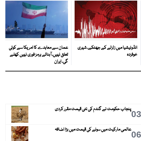
انڈونیشیا میں زلزلے کے جھٹکے، شہری
عمان سے معاہدے کا امریکا سے کوئی
خوفزدہ
تعلق نہیں، آبنائے ہرمز فوری نہیں کھلے
گی، ایران
پنجاب حکومت نے گندم کی نئی قیمت مقرر کردی
0
عالمی مارکیٹ میں سونے کی قیمت میں بڑا اضافہ
0