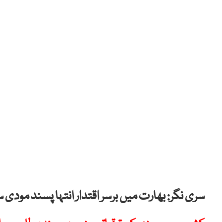
سری نگر: بھارت میں برسر اقتدار انتہا پسند مودی س