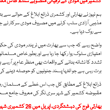
کشمیر میں مودی کے ترقیاتی منصوبے سندھ طاس مع
ہم نیوز نے بھارتی اور کشمری ذرائع ابلاغ کے حوالے سے 
مذہبی آزادی سلب کرنے میں مصروف مودی سرکار نے جا
سے روک دیا ہے۔
واضح رہے کہ جب سے بھارت میں نریندر مودی کی حکو
امتیازی سلوک روا رکھا جا رہا ہے اور بطور خاص مسلمانو
تشدد کا نشانہ بنانے کے واقعات بھی منظر عام پر آر
برت رہی ہے جو انتہا پسند جنونیوں کو حوصلہ دینے کی
ذرائع ابلاغ کے مطابق کل جب اس خطے کے مسلمان رمضان 
مقبوضہ کشمیر کے شہر سری نگر کی معروف جامع مسجد م
بھارتی فوج کی دہشتگردی، اپریل میں 26 کشمیری شہید