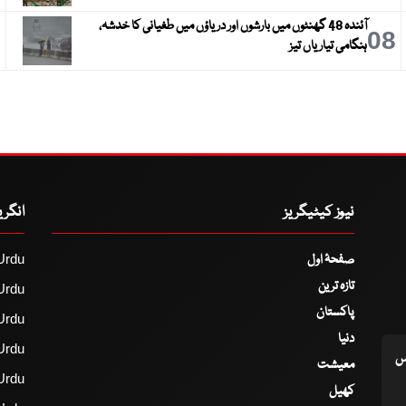
آئندہ 48 گھنٹوں میں بارشوں اور دریاؤں میں طغیانی کا خدشہ،
9
08
ہنگامی تیاریاں تیز
نیوز کیٹیگریز
انگر
صفحۂ اول
Urdu
تازہ ترین
Urdu
پاکستان
Urdu
دنیا
Urdu
اس
معیشت
Urdu
کھیل