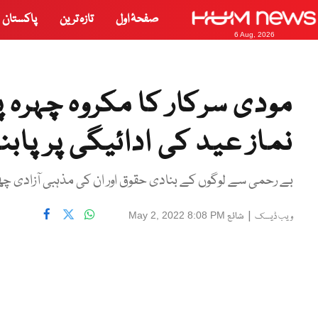
صفحۂ اول
تازہ ترین
پاکستان
6 Aug, 2026
مودی سرکار کا مکروہ چہرہ 
نماز عید کی ادائیگی پر پاب
بے رحمی سے لوگوں کے بنادی حقوق اور ان کی مذہبی آزادی چ
|
شائع
May 2, 2022 8:08 PM
ویب ڈیسک