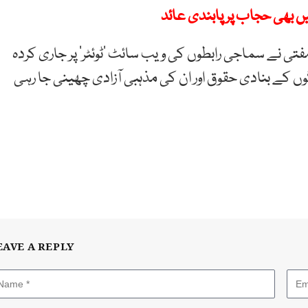
بھی حجاب پر پابندی عائد
فتی نے سماجی رابطوں کی ویب سائٹ ’ٹوئٹر‘ پر جاری کردہ
ں کے بنادی حقوق اور ان کی مذہبی آزادی چھینی جا رہی
EAVE A REPLY