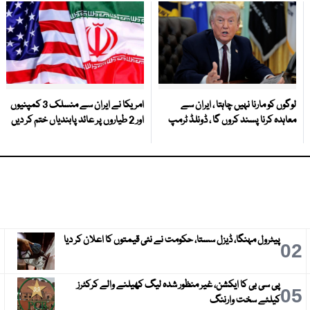
لوگوں کو مارنا نہیں چاہتا ، ایران سے
امریکا نے ایران سے منسلک 3 کمپنیوں
معاہدہ کرنا پسند کروں گا ، ڈونلڈ ٹرمپ
اور 2 طیاروں پر عائد پابندیاں ختم کر دیں
پیٹرول مہنگا، ڈیزل سستا، حکومت نے نئی قیمتوں کا اعلان کر دیا
3
02
پی سی بی کا ایکشن، غیر منظور شدہ لیگ کھیلنے والے کرکٹرز
6
05
کیلئے سخت وارننگ