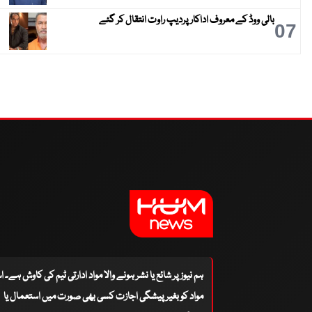
بالی ووڈ کے معروف اداکار پردیپ راوت انتقال کر گئے
07
ہم نیوز پر شائع یا نشر ہونے والا مواد ادارتی ٹیم کی کاوش ہے۔ 
مواد کو بغیر پیشگی اجازت کسی بھی صورت میں استعمال یا