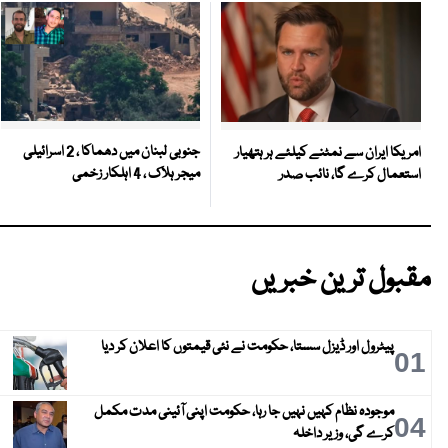
جنوبی لبنان میں دھماکا ، 2 اسرائیلی
امریکا ایران سے نمٹنے کیلئے ہر ہتھیار
میجر ہلاک ، 4 اہلکار زخمی
استعمال کرے گا، نائب صدر
مقبول ترین خبریں
پیٹرول اور ڈیزل سستا، حکومت نے نئی قیمتوں کا اعلان کر دیا
01
موجودہ نظام کہیں نہیں جا رہا، حکومت اپنی آئینی مدت مکمل
04
کرے گی، وزیر داخلہ