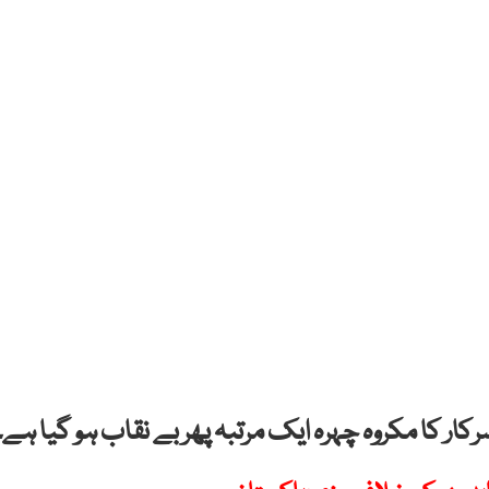
رکار کا مکروہ چہرہ ایک مرتبہ پھر بے نقاب ہو گیا ہے۔