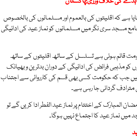
اہدے کی خلاف ورزی:پاکستان
بتایا ہے کہ اقلیتوں کی بالعموم اور مسلمانوں کی بالخصوص
مع مسجد سری نگر میں مسلمانوں کو نماز عید کی ادائیگی
مت قائم ہوئی ہے تسلسل کے ساتھ اقلیتوں کے ساتھ
ں کو مذہبی فرائض کی ادائیگی کے دوران بدترین و بھیانک
ہے ہیں جب کہ حکومت کسی بھی قسم کی کارروائی سے اجتناب
 مترادف گردانی جا رہی ہے۔
المبارک کے اختتام پر نماز عید الفطر ادا کریں گے تو
یں نماز عید کا اجتماع نہیں ہوگا۔