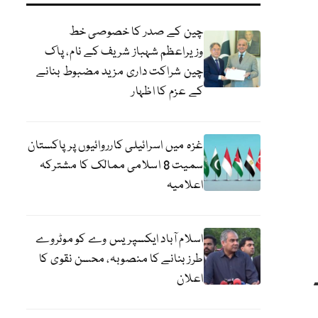
چین کے صدر کا خصوصی خط
وزیراعظم شہباز شریف کے نام، پاک
چین شراکت داری مزید مضبوط بنانے
کے عزم کا اظہار
غزہ میں اسرائیلی کارروائیوں پر پاکستان
سمیت 8 اسلامی ممالک کا مشترکہ
اعلامیہ
اسلام آباد ایکسپریس وے کو موٹروے
طرز بنانے کا منصوبہ، محسن نقوی کا
اعلان