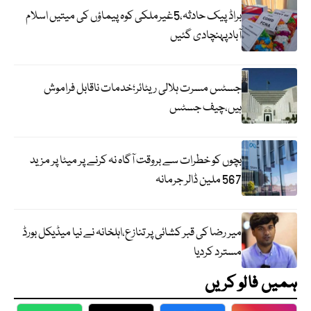
براڈ پیک حادثہ،5غیرملکی کوہ پیماؤں کی میتیں اسلام
آبادپہنچادی گئیں
جسٹس مسرت ہلالی ریٹائر؛خدمات ناقابل فراموش
ہیں،چیف جسٹس
بچوں کو خطرات سے بروقت آگاہ نہ کرنے پر میٹا پر مزید
567 ملین ڈالر جرمانہ
میر رضا کی قبر کشائی پر تنازع،اہلخانہ نے نیا میڈیکل بورڈ
مسترد کردیا
ہمیں فالو کریں