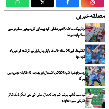
WhatsApp
Twitter
Facebook
Faceboo
متعلقہ خبریں
براڈ پیک حادثہ،5غیر ملکی کوہ پیماؤں کی میتیں سکردو سے
اسلام آباد روانہ
انگلینڈ کے 25 سالہ فاسٹ باؤلر جان ٹرنر نے کرکٹ کو خیر باد
کہہ دیا
ویمنز ایشیا کپ 2026، پاکستان اور بھارت کا مقابلہ دبئی میں
ہو گا
ٹیم سے ڈراپ ہونے کے بعد نعمان علی کی نئی اننگز، لنکاشائر
کاؤنٹی سے معاہدہ