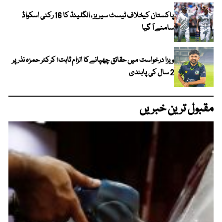
پاکستان کیخلاف ٹیسٹ سیریز ، انگلینڈ کا 16 رکنی اسکواڈ
سامنے آ گیا
ویزا درخواست میں حقائق چھپانےکا الزام ثابت؛ کرکٹر حمزہ نذر پر
2 سال کی پابندی
مقبول ترین خبریں