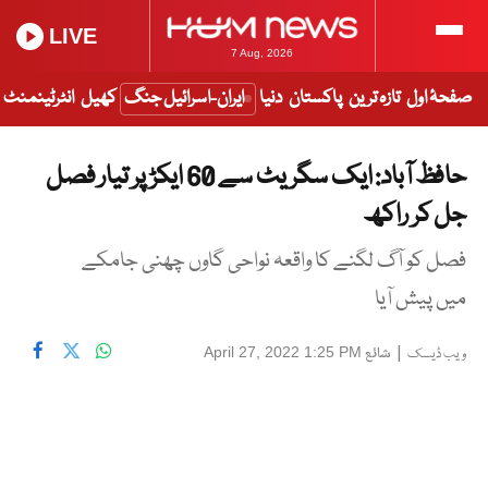
LIVE
7 Aug, 2026
صفحۂ اول
تازہ ترین
پاکستان
دنیا
ایران-اسرائیل جنگ
کھیل
انٹرٹینمنٹ
حافظ آباد: ایک سگریٹ سے 60 ایکڑ پر تیار فصل
جل کر راکھ
فصل کو آگ لگنے کا واقعہ نواحی گاوں چھنی جامکے
میں پیش آیا
|
شائع
April 27, 2022 1:25 PM
ویب ڈیسک