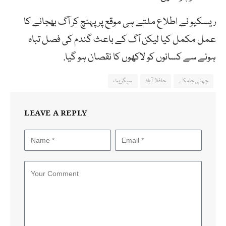
ریسکیو نے اطلاع ملتے ہی موقع پر پہنچ کر آگ بھجانے کا
عمل مکمل کیا لیکن آگ کے باعث گندم کی فصل تباہ
ہونے سے کسانوں کو لاکھوں کا نقصان ہو گیا.
چھنی جامکے
حافظ آباد
سیگریٹ
LEAVE A REPLY