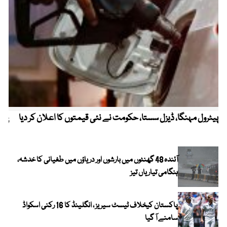
پیٹرول مہنگا، ڈیزل سستا، حکومت نے نئی قیمتوں کا اعلان کر دیا
پنج
آئندہ 48 گھنٹوں میں بارشوں اور دریاؤں میں طغیانی کا خدشہ،
ہنگامی تیاریاں تیز
پاکستان کیخلاف ٹیسٹ سیریز ، انگلینڈ کا 16 رکنی اسکواڈ
سامنے آ گیا