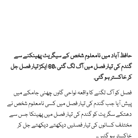
حافظ آباد میں نامعلوم شخص کے سیگریٹ پھینکنے سے
گندم کی تیار فصل میں آگ لگ گئی ،60 ایکڑ تیار فصل جل
کر خاکستر ہو گئی.
فصل کو آگ لگنے کا واقعہ نواحی گاوں چھنی جامکے میں
پیش آیا جب گندم کی تیار فصل میں کسی نامعلوم شخص نے
دھتکے سگریٹ کو گندم کی تیار فصل میں پھینکا جس سے
مختلف کسانوں کی تیار فصلیں دیکھتے دیکھتے جل کر
خاکستر ہو گئیں۔