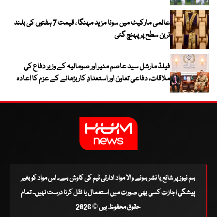
عالمی مارکیٹ میں سونا مزید مہنگا ، قیمت 7 ہفتوں کی بلند
ترین سطح پر پہنچ گئی
فیلڈ مارشل سید عاصم منیر اور صومالیہ کے وزیر دفاع کی
ملاقات، دفاعی تعاون اور استعدادِ کار بڑھانے کے عزم کا اعادہ
ہم نیوز پر شائع یا نشر ہونے والا مواد ادارتی ٹیم کی کاوش ہے۔ اس مواد کو بغیر
پیشگی اجازت کسی بھی صورت میں استعمال یا نقل کرنا درست نہیں۔ تمام
حقوق محفوظ ہیں © 2026