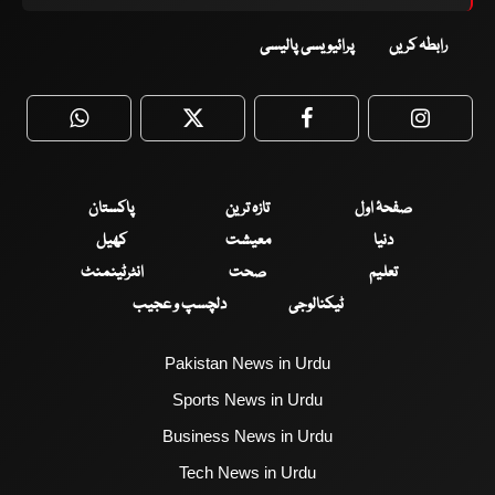
رابطہ کریں
پرائیویسی پالیسی
WhatsApp
Twitter
Facebook
Faceboo
صفحۂ اول
تازہ ترین
پاکستان
دنیا
معیشت
کھیل
تعلیم
صحت
انٹرٹینمنٹ
ٹیکنالوجی
دلچسپ و عجیب
Pakistan News in Urdu
Sports News in Urdu
Business News in Urdu
Tech News in Urdu