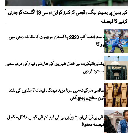
کیریبین پریمیئر لیگ ، قومی کرکٹرز کو این او سی 19 اگست کو جاری
آز
کرنے کا فیصلہ
چھی
ویمنز ایشیا کپ 2026، پاکستان اور بھارت کا مقابلہ دبئی میں
ہو گا
پشاور ہائیکورٹ نے افغان شہریوں کی عارضی قیام کی درخواستیں
مسترد کر دیں
عالمی مارکیٹ میں سونا مزید مہنگا ، قیمت 7 ہفتوں کی بلند
ترین سطح پر پہنچ گئی
بانی پی ٹی آئی اور بشریٰ بی بی کی قیدِ تنہائی کیس، دلائل مکمل،
فیصلہ محفوظ