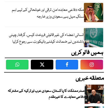
مکہ دفاعی معاہدہ امن، ترقی اور خوشحالی کے لیے اہم
سنگِ میل ہے،سعودی وزیر خارجہ
انسانی اعضاء کی غیر قانونی فروخت کیس، گرفتار چینی
باشندوں نے ضمانت کیلئے ہائیکورٹ سے رجوع کرلیا
ہمیں فالو کریں
WhatsApp
Twitter
Facebook
Faceboo
متعلقہ خبریں
صدر مملکت کا پاکستان، سعودی عرب اور ترکیہ کے مشترکہ
دفاعی معاہدے کا خیرمقدم