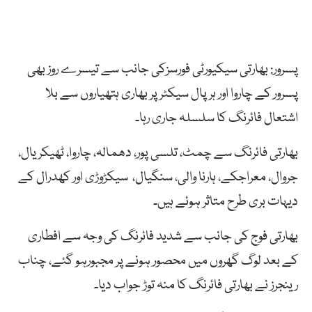
پسرور: بھارتی سیکیورٹی فورسزکی جانب سے تیسرے روز بھی
پسرور کے چاروا اور ہرپال سیکٹر پر بھاری ہتھیاروں سے بلا
اشتعال فائرنگ کا سلسلہ جاری رہا۔
بھارتی فائرنگ سے چمٹ، تلسی پور، دھمالہ، چاروا، ٹھیکریال،
جروال، معراجکے، ہارنا والی، سنگیال، سیکڑوڑی اور کھدرال کے
دیہات بری طرح متاثر ہوئے ہیں۔
بھارتی فوج کی جانب سے شدید فائرنگ کی وجہ سے افطاری
کے بعد لوگ گھروں میں محصور ہونے پر مجبورہو گئے، چناب
رینجرز نے بھارتی فائرنگ کا منہ توڑ جواب دیا۔