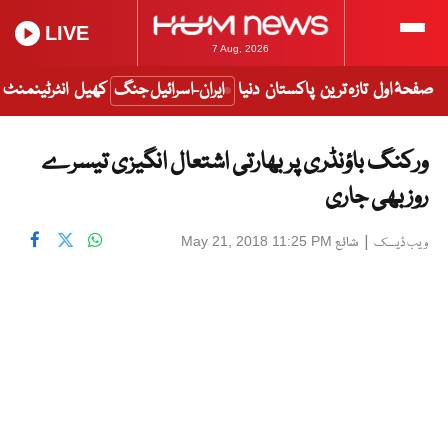
LIVE
7 Aug, 2026
صفحۂ اول
تازہ ترین
پاکستان
دنیا
ایران-اسرائیل جنگ
کھیل
انٹرٹینمنٹ
ورکنگ باؤنڈری پر بھارتی اشتعال انگیزی تیسرے
روز بھی جاری
|
شائع
May 21, 2018 11:25 PM
ویب ڈیسک