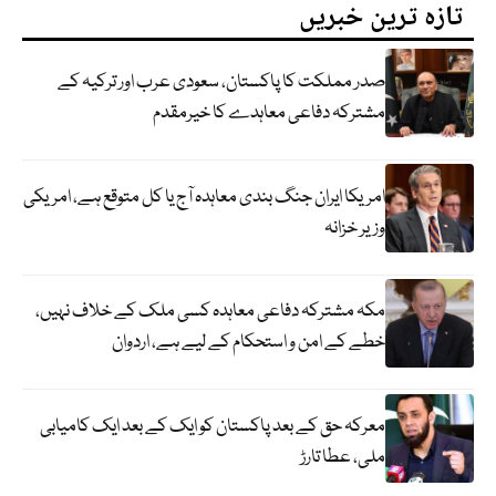
تازہ ترین خبریں
صدر مملکت کا پاکستان، سعودی عرب اور ترکیہ کے
مشترکہ دفاعی معاہدے کا خیرمقدم
امریکا ایران جنگ بندی معاہدہ آج یا کل متوقع ہے، امریکی
وزیر خزانہ
مکہ مشترکہ دفاعی معاہدہ کسی ملک کے خلاف نہیں،
خطے کے امن و استحکام کے لیے ہے، اردوان
معرکہ حق کے بعد پاکستان کو ایک کے بعد ایک کامیابی
ملی، عطا تارڑ