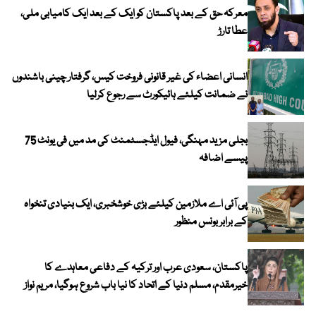
معرکہ حق کے بعد پاکستان کو ایک کے بعد ایک کامیابی ملی،
عطا تارڑ
انسانی اعضاء کی غیر قانونی فروخت کیس، گرفتار چینی باشندوں
نے ضمانت کیلئے ہائیکورٹ سے رجوع کرلیا
بجلی مزید مہنگی، فیول ایڈجسٹمنٹ کی مد میں فی یونٹ 75
پیسے اضافہ
پی آئی اے ملازمین کیلئے بڑی خوشخبری، ایک بنیادی تنخواہ
کے برابر بونس منظور
پاکستان، سعودی عرب اور ترکیہ کے دفاعی معاہدے کا
خیرمقدم، مسلم دنیا کے اتحاد کا نیا باب شروع ہوگیا، مریم نواز