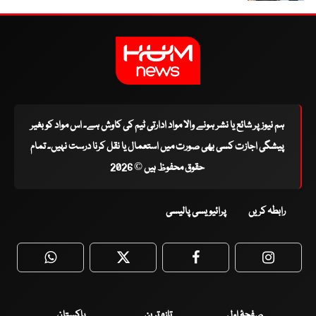
ہم نیوز پر شائع یا نشر ہونے والا مواد ادارتی ٹیم کی کاوش ہے۔ اس مواد کو بغیر
پیشگی اجازت کسی بھی صورت میں استعمال یا نقل کرنا درست نہیں۔ تمام
حقوق محفوظ ہیں © 2026
رابطہ کریں
پرائیویسی پالیسی
WhatsApp
Twitter
Facebook
Faceboo
صفحۂ اول
تازہ ترین
پاکستان