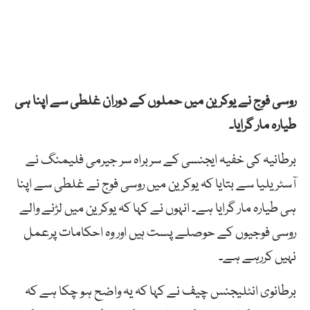
روسی فوج نے یوکرین میں حملوں کے دوران غلطی سے اپنا ہی
طیارہ مار گرایا۔
برطانیہ کی خفیہ ایجنسی کے سربراہ سر جیرمی فلیمنگ نے
آسٹریلیا سے بتایا کہ یوکرین میں روسی فوج نے غلطی سے اپنا
ہی طیارہ مار گرایا ہے۔ انہوں نے کہا کہ یوکرین میں لڑنے والے
روسی فوجیوں کے حوصلے پست ہیں اور وہ احکامات پرعمل
نہیں کررہے ہے۔
برطانوی انٹلیجنس چیف نے کہا کہ یہ واضح ہو چکا ہے کہ