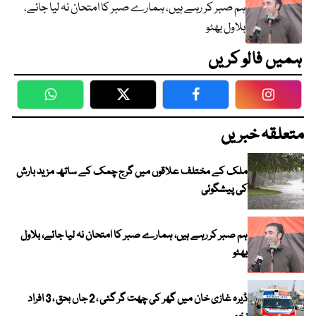
ہم صبر کر رہے ہیں، ہمارے صبر کا امتحان نہ لیا جائے،
بلاول بھٹو
ہمیں فالو کریں
WhatsApp
Twitter
Facebook
Faceboo
متعلقہ خبریں
ملک کے مختلف علاقوں میں گرج چمک کے ساتھ مزید بارش
کی پیشگوئی
ہم صبر کر رہے ہیں، ہمارے صبر کا امتحان نہ لیا جائے، بلاول
بھٹو
ڈیرہ غازی خان میں گھر کی چھت گر گئی ، 2 جاں بحق ، 3 افراد