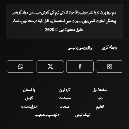
ہم نیوز پر شائع یا نشر ہونے والا مواد ادارتی ٹیم کی کاوش ہے۔ اس مواد کو بغیر
پیشگی اجازت کسی بھی صورت میں استعمال یا نقل کرنا درست نہیں۔ تمام
حقوق محفوظ ہیں © 2026
رابطہ کریں
پرائیویسی پالیسی
WhatsApp
Twitter
Facebook
Faceboo
صفحۂ اول
تازہ ترین
پاکستان
دنیا
معیشت
کھیل
تعلیم
صحت
انٹرٹینمنٹ
ٹیکنالوجی
دلچسپ و عجیب