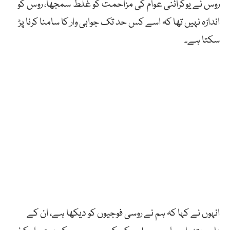
روس نے یوکرائنی عوام کی مزاحمت کو غلط سمجھا، روس کو
اندازہ نہیں تھا کہ اسے کس حد تک جوابی وار کا سامنا کرنا پڑ
سکتا ہے۔
انہوں نے کہا کہ ہم نے روسی فوجیوں کو دیکھا ہے، ان کے