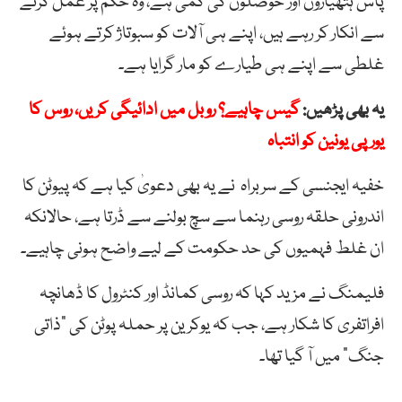
پاس ہتھیاروں اور حوصلوں کی کمی ہے، وہ حکم پر عمل کرنے
سے انکار کر رہے ہیں، اپنے ہی آلات کو سبوتاژ کرتے ہوئے
غلطی سے اپنے ہی طیارے کو مار گرایا ہے۔
یہ بھی پڑھیں:
گیس چاہیے؟ روبل میں ادائیگی کریں، روس کا
یورپی یونین کو انتباہ
خفیہ ایجنسی کے سربراہ نے یہ بھی دعویٰ کیا ہے کہ پیوٹن کا
اندرونی حلقہ روسی رہنما سے سچ بولنے سے ڈرتا ہے، حالانکہ
ان غلط فہمیوں کی حد حکومت کے لیے واضح ہونی چاہیے۔
فلیمنگ نے مزید کہا کہ روسی کمانڈ اور کنٹرول کا ڈھانچہ
افراتفری کا شکار ہے، جب کہ یوکرین پر حملہ پوٹن کی “ذاتی
جنگ” میں آ گیا تھا۔