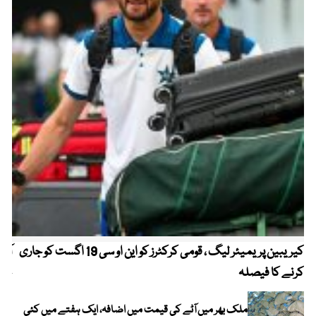
کیریبین پریمیئر لیگ ، قومی کرکٹرز کو این او سی 19 اگست کو جاری
آز
کرنے کا فیصلہ
چھی
ملک بھر میں آٹے کی قیمت میں اضافہ، ایک ہفتے میں کئی