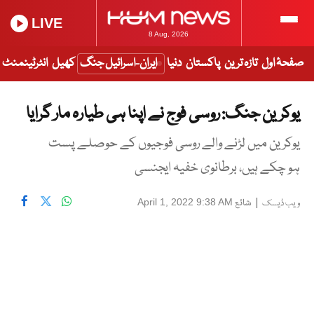
LIVE
8 Aug, 2026
صفحۂ اول
تازہ ترین
پاکستان
دنیا
ایران-اسرائیل جنگ
کھیل
انٹرٹینمنٹ
یوکرین جنگ: روسی فوج نے اپنا ہی طیارہ مار گرایا
یوکرین میں لڑنے والے روسی فوجیوں کے حوصلے پست
ہو چکے ہیں، برطانوی خفیہ ایجنسی
|
شائع
April 1, 2022 9:38 AM
ویب ڈیسک