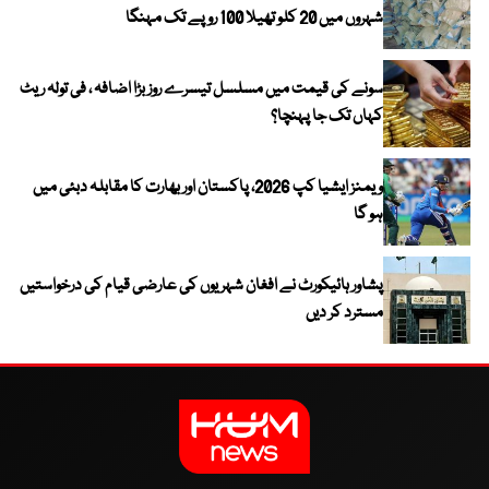
شہروں میں 20 کلو تھیلا 100 روپے تک مہنگا
سونے کی قیمت میں مسلسل تیسرے روز بڑا اضافہ ، فی تولہ ریٹ
کہاں تک جا پہنچا؟
ویمنز ایشیا کپ 2026، پاکستان اور بھارت کا مقابلہ دبئی میں
ہو گا
پشاور ہائیکورٹ نے افغان شہریوں کی عارضی قیام کی درخواستیں
مسترد کر دیں