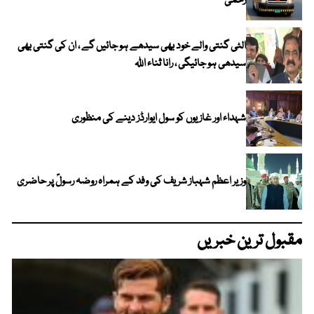
زخمی
الٹی گنتی والے خود بھی سیدھے ہو جائیں گے ، ان کی گنتی بھی
سیدھی ہو جائیگی ، رانا ثناء اللہ
شہداء اور غازیوں کو سول ایوارڈز دینے کی منظوری
وزیر اعظم شہباز شریف کی وفد کے ہمراہ روضہ رسولؐ پر حاضری
مقبول ترین خبریں