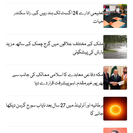
تعلیمی ادارے 24 اگست تک بند رہیں گے، رانا سکندر
حیات
ملک کے مختلف علاقوں میں گرج چمک کے ساتھ مزید
بارش کی پیشگوئی
مکہ دفاعی معاہدے کا اسلامی ممالک کی جانب سے
بھرپور خیرمقدم، اہم پیشرفت قرار دے دیا
برطانیہ اور آئرلینڈ میں 27 سال بعد نایاب سورج گرہن دیکھا
جائے گا