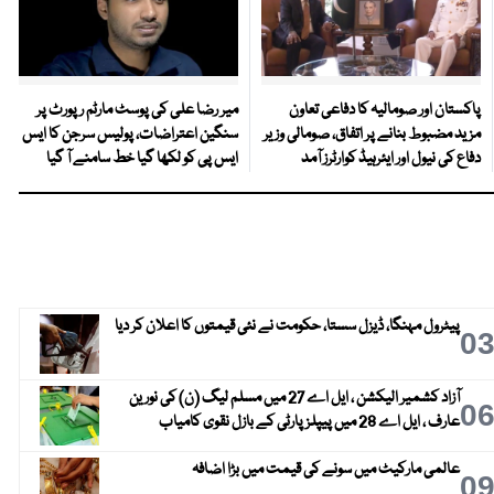
پاکستان اور صومالیہ کا دفاعی تعاون
میر رضا علی کی پوسٹ مارٹم رپورٹ پر
مزید مضبوط بنانے پر اتفاق، صومالی وزیر
سنگین اعتراضات، پولیس سرجن کا ایس
دفاع کی نیول اور ایئرہیڈ کوارٹرز آمد
ایس پی کو لکھا گیا خط سامنے آ گیا
پیٹرول مہنگا، ڈیزل سستا، حکومت نے نئی قیمتوں کا اعلان کر دیا
0
آزاد کشمیر الیکشن ، ایل اے 27 میں مسلم لیگ (ن) کی نورین
0
عارف ، ایل اے 28 میں پیپلز پارٹی کے بازل نقوی کامیاب
عالمی مارکیٹ میں سونے کی قیمت میں بڑا اضافہ
0