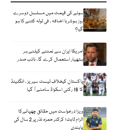
سونے کی قیمت میں مسلسل دوسرے
روز ہوشربا اضافہ ، فی تولہ کتنے کا ہو
گیا؟
امریکا ایران سے نمٹنے کیلئے ہر
ہتھیار استعمال کرے گا، نائب صدر
پاکستان کیخلاف ٹیسٹ سیریز ، انگلینڈ
کا 16 رکنی اسکواڈ سامنے آ گیا
ویزا درخواست میں حقائق چھپانےکا
الزام ثابت؛ کرکٹر حمزہ نذر پر 2 سال کی
پابندی