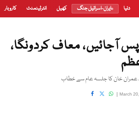
دنیا
ایران-اسرائیل جنگ
کھیل
انٹرٹینمنٹ
کاروبار
واپس آجائیں، معاف کردونگا،
عظم
ا، عمران خان کا جلسہ عام سے خطاب
|
March 20