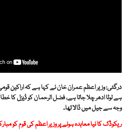
درگئی: وزیر اعظم عمران خان نے کہا ہے کہ اراکین قومی 
ہے لوٹا ادھر چلا جاتا ہے، فضل الرحمان کو ڈیزل کا خط
وجہ سے جیل میں ڈالا تھا۔
ریکوڈک کا نیا معاہدہ ہونے پر وزیر اعظم کی قوم کو مبارک