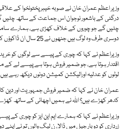
وزیر اعظم عمران خان نے صوبہ خیبرپختونخوا کے علا
درگئی کے باشعور نوجوان اس جماعت کے ساتھ چلیں 
چلیں گے جو چوروں کے خلاف کھڑی ہے، ہمارے سامنے د
دوسری طرف وہ لوگ ہیں جنھوں نے 25 سال ان ڈاکوؤں کے خلاف جدوجہد کی ہے۔
وزیراعظم نے کہا کہ چوری کے پیسے سے لوگوں کو خریدن
اقتدار ہوتا ہے، جو ضمیر فروش ہوتا ہے پیسے لے کے مل
لوٹوں کو عدلیہ اورالیکشن کمیشن دونوں دیکھ رہے ہیں۔
عمران خان نے کہا کہ ضمیر فروش جمہوریت اور دین کا 
کدھر کھڑے ہیں؟ اللہ نے ہمیں اچھائی کے ساتھ کھڑے 
وزیراعظم نے کہا کہ ہمارے ایم این ایز کو چوری کے پ
زرداری کو دو بار جیل میں ڈالا، ن لیگ والوں تم نے اپن