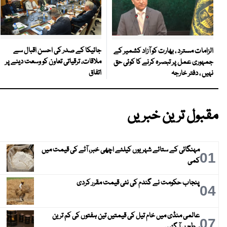
جائیکا کے صدر کی احسن اقبال سے
الزامات مسترد ، بھارت کو آزاد کشمیر کے
ملاقات، ترقیاتی تعاون کو وسعت دینے پر
جمہوری عمل پر تبصرہ کرنے کا کوئی حق
اتفاق
نہیں ، دفتر خارجہ
مقبول ترین خبریں
مہنگائی کے ستائے شہریوں کیلئے اچھی خبر، آٹے کی قیمت میں
01
کمی
پنجاب حکومت نے گندم کی نئی قیمت مقرر کردی
04
عالمی منڈی میں خام تیل کی قیمتیں تین ہفتوں کی کم ترین
07
سطح پر آ گئیں