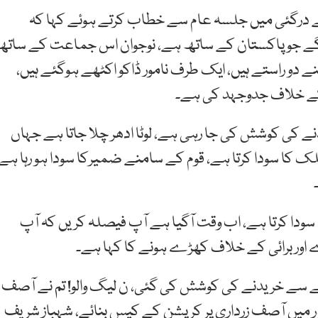
قے درگئی میں جلسہ عام سے خطاب کرتے ہوئے کہا کہ
گے جو پاکستان کے ساتھ ہے، نوجوان اس جماعت کے ساتھ
و راستے ہیں، ایک طرف نامور ڈاکو اکٹھے ہوگئے ہیں،
ے کی کوشش کی جا رہی ہے، لوٹا ادھر چلا جاتا ہے جہاں
ک کا سودا کرتا ہے، قوم کے سامنے ضمیرکا سودا ہو رہا ہے،
سودا کرتا ہے، اب وقت آگیا ہے آپ فیصلہ کریں کہ آپ
اور برائی کے خلاف کھڑے ہونے کا کہا ہے۔
یسے سے خریدنے کی کوشش کی گئی، ن لیگ والو! تم نے آصف
ے دور میں آصف زرداری پر کرپشن کے کیس بنائے، شہباز شریف