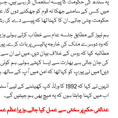
یہ سندھ کی حکومت کا پیسہ استعمال کر رہے ہیں، جس
میں کسی کے سامنے جھکا نہ قوم کو جھکنے دوں گا، ع
حکومت چلی جائے۔ ان کا کہنا تھا کہ پیسے دے کر، رشو
ہم نیوز کے مطابق جلسہ عام سے خطاب کرتے ہوئے وزیر
کہ وہ دوسرے ملک کی خارجہ پالیسی پر بات کرے، یورپی
مطالبہ کیا کہ روس کے خلاف بیان دیں، میں نے ان سے ص
کی جان جاتی ہے بھارت سے ایسا کہتے ہوئے، ہم کوئی 
دیں! میں نے یورپ کو کہا تھا کہ امن میں آپ کے ساتھ
انہوں نے کہا کہ 1992 کا ورلڈ کپ کھیلنے
اب میں کہنا چاہتا ہوں کہ یہ میچ بھی ہم جیتیں گے۔
عدالتی حکم پر سختی سے عمل کیا جائے، وزیراعظم عم