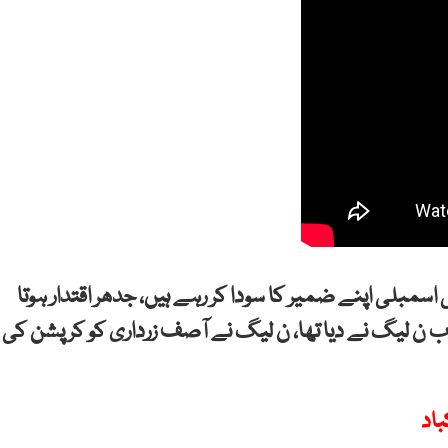
اسمبلی اپنے ضمیر کا سودا کر رہے ہیں، جدھر اقتدار ہوتا
اب ن لیگ نے دیا تھا، ن لیگ نے آصف زرداری کو کرپشن کی
باد