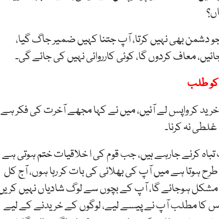
اں؟
جو دشمن بھی نہیں کرتا، آپ جتنا کہیں ضمیر جاگ گیا،
آجائیں، معاف کردوں گا، کوئی کارروائی نہیں کی جائے گی۔
 خرید کر واپس لے آئیں، میں نے کہا مجھے آخرت کی فکر ہے،
غلطی نہ کرنا۔
 تباہ کرنے جارہے ہیں، جب قوم کی ا خلاقیات ختم ہوتی ہے
ی طرح ہوتا ہے میں آپ کی بھلائی کی بات کر رہا ہوں، آج کل
مشکل ہوجائے گا، آپ کے بچوں سے لوگ شادیاں نہیں کریں
 اس کا مطلب آپ نے پیسے لیے، لوگوں کے خریدنے کے لیے