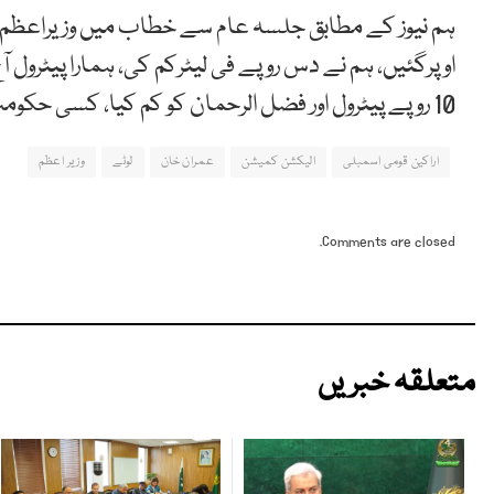
ہم نیوز کے مطابق جلسہ عام سے خطاب میں وزیراعظم عمر
اوپرگئیں، ہم نے دس روپے فی لیٹرکم کی، ہمارا پیٹرول
10 روپے پیٹرول اور فضل الرحمان کو کم کیا، کسی حکومت نے وہ کام نہیں کئے جو ہم نے کیے۔
اراکین قومی اسمبلی
الیکشن کمیشن
عمران خان
لوٹے
وزیر اعظم
Comments are closed.
متعلقہ خبریں