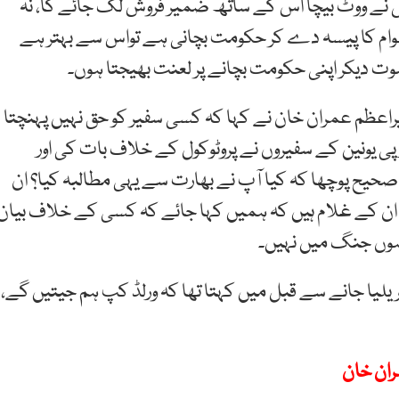
 نے ووٹ بیچا اس کے ساتھ ضمیر فروش لگ جائے گا، نہ
وام کا پیسہ دے کر حکومت بچانی ہے تواس سے بہتر ہے
ت دیکر اپنی حکومت بچانے پر لعنت بھیجتا ہوں۔
اعظم عمران خان نے کہا کہ کسی سفیر کو حق نہیں پہنچتا
 یونین کے سفیروں نے پروٹوکول کے خلاف بات کی اور
حیح پوچھا کہ کیا آپ نے بھارت سے یہی مطالبہ کیا؟ ان
ان کے غلام ہیں کہ ہمیں کہا جائے کہ کسی کے خلاف بیان
 ہوں جنگ میں نہیں۔
 کے لیے آسٹریلیا جانے سے قبل میں کہتا تھا کہ ورلڈ کپ ہم جیتیں گے،
ران خان