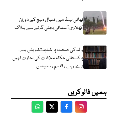
تھائی لینڈ میں فٹبال میچ کے دوران
کھلاڑی آسمانی بجلی گرنے سے ہلاک
والد کی صحت پر شدید تشویش ہے،
پاکستانی حکام ملاقات کی اجازت نہیں
دے رہے ، قاسم ، سلیمان
ہمیں فالو کریں
WhatsApp
Twitter
Facebook
Facebook