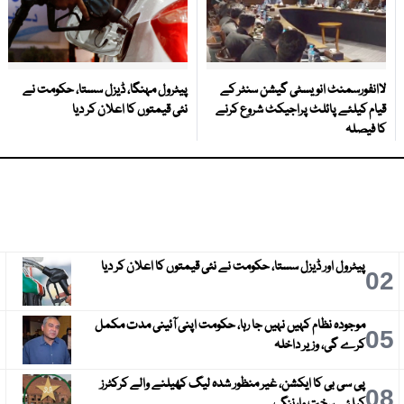
لاانفورسمنٹ انویسٹی گیشن سنٹر کے
پیٹرول مہنگا، ڈیزل سستا، حکومت نے
قیام کیلئے پائلٹ پراجیکٹ شروع کرنے
نئی قیمتوں کا اعلان کر دیا
کا فیصلہ
پیٹرول اور ڈیزل سستا، حکومت نے نئی قیمتوں کا اعلان کر دیا
3
02
موجودہ نظام کہیں نہیں جا رہا، حکومت اپنی آئینی مدت مکمل
6
05
کرے گی، وزیر داخلہ
پی سی بی کا ایکشن، غیر منظور شدہ لیگ کھیلنے والے کرکٹرز
9
08
کیلئے سخت وارننگ