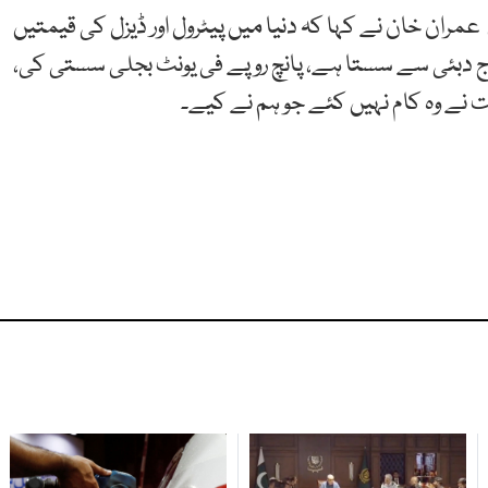
ان خان نے کہا کہ دنیا میں پیٹرول اور ڈیزل کی قیمتیں
 آج دبئی سے سستا ہے، پانچ روپے فی یونٹ بجلی سستی کی،