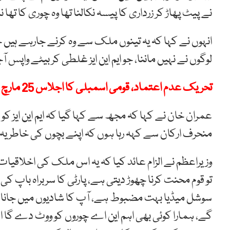
نے پیٹ پھاڑ کر زرداری کا پیسہ نکالنا تھا وہ چوری کا تھا ن
انہوں نے کہا کہ یہ تینوں ملک سے وہ کرنے جارہے ہیں 
لوگوں نے نہیں ماننا، جو ایم این ایز غلطی کر بیٹے واپس 
تحریک عدم اعتماد، قومی اسمبلی کا اجلاس 25 مارچ کو طلب
عمران خان نے کہا کہ مجھ سے کہا گیا کہ ایم این ایز کو
منحرف ارکان سے کہہ رہا ہوں کہ اپنے بچوں کی خاطر یہ 
وزیراعظم نے الزام عائد کیا کہ یہ اس ملک کی اخلاقیات
تو قوم محنت کرنا چھوڑ دیتی ہے، پارٹی کا سربراہ باپ ک
سوشل میڈیا بہت مضبوط ہے، آپ کا شادیوں میں جانا 
گے، ہمارا کوئی بھی اہم این اے چوروں کو ووٹ دے گا