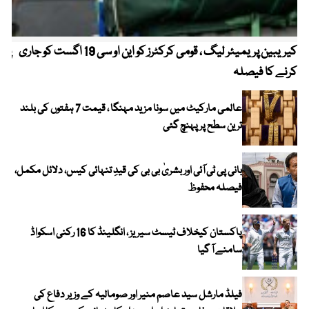
کیریبین پریمیئر لیگ ، قومی کرکٹرز کو این او سی 19 اگست کو جاری
پیٹ
کرنے کا فیصلہ
عالمی مارکیٹ میں سونا مزید مہنگا ، قیمت 7 ہفتوں کی بلند
ترین سطح پر پہنچ گئی
بانی پی ٹی آئی اور بشریٰ بی بی کی قیدِ تنہائی کیس، دلائل مکمل،
فیصلہ محفوظ
پاکستان کیخلاف ٹیسٹ سیریز ، انگلینڈ کا 16 رکنی اسکواڈ
سامنے آ گیا
فیلڈ مارشل سید عاصم منیر اور صومالیہ کے وزیر دفاع کی