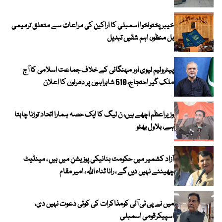
خیبرپختونخوا اسمبلی کا اراکین کی مراعات سے متعلق ترمیمی
بل منظور، اہم شقیں تبدیل
پیٹرولیم لیوی اور مہنگائی کے خلاف جماعت اسلامی کا آج
ملک گیر احتجاج، 510 شاہراہوں پر دھرنوں کا اعلان
وزیراعظم اچھے ہیں، ن لیگ کا ایک حصہ ہمارا اتحاد توڑنا چاہتا
ہے، بلاول بھٹو
آزاد کشمیر میں حکومت بنانیکی پوزیشن میں ہیں ، مینڈیٹ
چھیننے نہیں دیں گے ، رانا ثناء اللہ ، امیر مقام
میں نے پی ٹی آئی کومذاکرات کی کوئی دعوت نہیں دی،
اسپیکرقومی اسمبلی