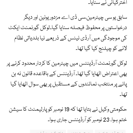
اخترکیانی نے سنایا۔
سابق یو سی چیئرمین،سی ڈی اے مزدور یونین اور دیگر
درخواستوں پر محفوظ فیصلہ سنایا گیا۔لوکل گورنمنٹ ایکٹ
کی موجودگی میں آرڈی نینس کے ذریعے نیا بلدیاتی نظام
لانے کو چیلنج کیا گیا تھا۔
لوکل گورنمنٹ آرڈیننس میں چیئرمین کا کردار محدود کرنے پر
بھی اعتراض اٹھایا گیا تھا۔ آرڈیننس کے باقاعدہ قانون نہ بن
پانے پر منتخب نمائندوں کے مستقبل پر بھی سوال اٹھایا گیا
تھا۔
حکومتی وکیل نے بتایا تھا کہ 19 نومبر کو پارلیمنٹ کا سیشن
ختم ہوا، 23 نومبر کو آرڈیننس جاری ہوا۔