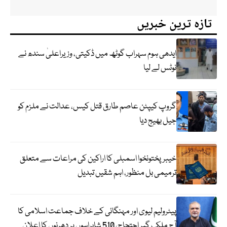
تازہ ترین خبریں
ایدھی ہوم سہراب گوٹھ میں ڈکیتی، وزیراعلیٰ سندھ نے
نوٹس لے لیا
گروپ کیپٹن عاصم طارق قتل کیس، عدالت نے ملزم کو
جیل بھیج دیا
خیبرپختونخوا اسمبلی کا اراکین کی مراعات سے متعلق
ترمیمی بل منظور، اہم شقیں تبدیل
پیٹرولیم لیوی اور مہنگائی کے خلاف جماعت اسلامی کا
آج ملک گیر احتجاج، 510 شاہراہوں پر دھرنوں کا اعلان