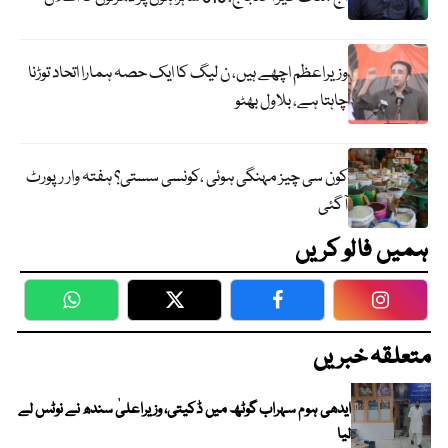
وزیراعظم اچھے ہیں، ن لیگ کا ایک حصہ ہمارا اتحاد توڑنا
چاہتا ہے، بلاول بھٹو
کون سی چیز مہنگی ہوئی ،کونسی سستی؟ ہفتہ وار رپورٹ
آگئی
ہمیں فالو کریں
WhatsApp
Twitter
Facebook
Faceboo
متعلقہ خبریں
ایدھی ہوم سہراب گوٹھ میں ڈکیتی، وزیراعلیٰ سندھ نے نوٹس لے
لیا