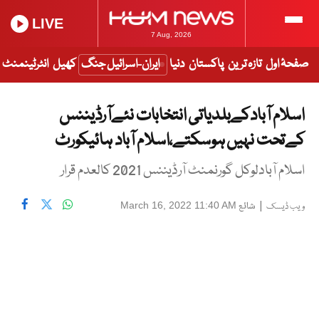
LIVE
7 Aug, 2026
صفحۂ اول
تازہ ترین
پاکستان
دنیا
ایران-اسرائیل جنگ
کھیل
انٹرٹینمنٹ
اسلام آبادکےبلدیاتی انتخابات نئےآرڈیننس
کےتحت نہیں ہوسکتے،اسلام آباد ہائیکورٹ
اسلام آبادلوکل گورنمنٹ آرڈیننس 2021 کالعدم قرار
|
شائع
March 16, 2022 11:40 AM
ویب ڈیسک