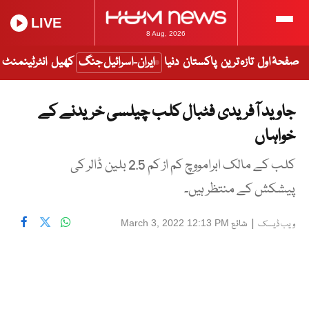
LIVE
8 Aug, 2026
صفحۂ اول
تازہ ترین
پاکستان
دنیا
ایران-اسرائیل جنگ
کھیل
انٹرٹینمنٹ
جاوید آفریدی فٹبال کلب چیلسی خریدنے کے
خواہاں
کلب کے مالک ابرامووچ کم از کم 2.5 بلین ڈالر کی
پیشکش کے منتظر ہیں۔
|
شائع
March 3, 2022 12:13 PM
ویب ڈیسک