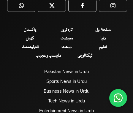
WhatsApp
Twitter
Facebook
Faceboo
صفحۂ اول
تازہ ترین
پاکستان
دنیا
معیشت
کھیل
تعلیم
صحت
انٹرٹینمنٹ
ٹیکنالوجی
دلچسپ و عجیب
Pakistan News in Urdu
Sports News in Urdu
Business News in Urdu
Tech News in Urdu
Entertainment News in Urdu
Health News in Urdu
Hum News English