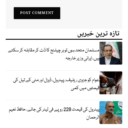
تازہ ترین خبریں
مسلمان متحد ہوں تو ہر چیلنج کا ڈٹ کر مقابلہ کر سکتے
ہیں، ایرانی وزیر خارجہ
عوام کو جزوی ریلیف، پیٹرول، ڈیزل اور مٹی کے تیل کی
قیمتوں میں کمی
پیٹرول کی قیمت 228 روپے فی لیٹر کی جائے، حافظ نعیم
الرحمان