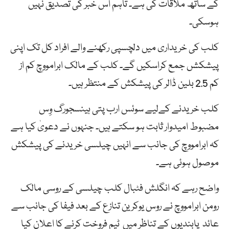
کے ساتھ ملاقات کی ہے۔ تاہم اس خبر کی تصدیق نہیں
ہوسکی۔
کلب کی خریداری میں دلچسپی رکھنے والے افراد کل تک اپنی
پیشکشں جمع کراسکیں گے۔ کلب کے مالک ابرامووچ کم از
کم 2.5 بلین ڈالر کی پیشکش کے منتظر ہیں۔
کلب خریدنے کےلیے سوئس ارب پتی ہینسجورگ وِس
مضبوط امیدوار ثابت ہو سکتے ہیں۔ جنہوں نے دعویٰ کیا ہے
کہ ابرامووچ کی جانب سے انہیں چیلسی خریدنے کی پیشکش
موصول ہوئی ہے۔
واضح رہے کہ انگلش فٹبال کلب چیلسی کے روسی مالک
رومن ابرامووچ نے روس یوکرین تنازع کے بعد فیفا کی جانب سے
عائد پابندیوں کے تناظر میں ٹیم فروخت کرنے کا اعلان کیا