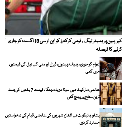
کیریبین پریمیئر لیگ ، قومی کرکٹرز کو این او سی 19 اگست کو جاری
آز
کرنے کا فیصلہ
چھی
عوام کو جزوی ریلیف، پیٹرول، ڈیزل اور مٹی کے تیل کی قیمتوں
میں کمی
عالمی مارکیٹ میں سونا مزید مہنگا ، قیمت 7 ہفتوں کی بلند
ترین سطح پر پہنچ گئی
پشاور ہائیکورٹ نے افغان شہریوں کی عارضی قیام کی درخواستیں
مسترد کر دیں