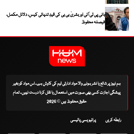
بانی پی ٹی آئی اور بشریٰ بی بی کی قیدِ تنہائی کیس، دلائل مکمل،
فیصلہ محفوظ
ہم نیوز پر شائع یا نشر ہونے والا مواد ادارتی ٹیم کی کاوش ہے۔ اس مواد کو بغیر
پیشگی اجازت کسی بھی صورت میں استعمال یا نقل کرنا درست نہیں۔ تمام
حقوق محفوظ ہیں © 2026
رابطہ کریں
پرائیویسی پالیسی