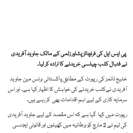
پی ایس ایل کی فرنچائز پشاور زلمی کے مالک جاوید آفریدی
نے فٹبال کلب چیلسی خریدنے کا ارادہ کر لیا۔
خلیج ٹائمز کی رپورٹ کے مطابق پاکستانی برنس مین جاوید
آفریدی نےکلب خریدنے کی خواہش کا اظہار کیا ہے۔ اور اس
سرمایہ کاری کے لیے اہم اقدامات بھی کر رہے ہیں۔
رپورٹ میں کہا گیا ہے کہ اس مقصد کے لیے جاوید آفریدی
کی ٹیم نے 2 مارچ کو برطانیہ میں کھیلوں اور قانونی ایجنسی