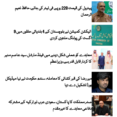
پیٹرول کی قیمت 228 روپے فی لیٹر کی جائے، حافظ نعیم
الرحمان
الیکشن کمیشن نے بلوچستان کے 4 بلدیاتی حلقوں میں 9
اگست کی پولنگ ملتوی کردی
معاہدے کو عملی شکل دینے میں فیلڈ مارشل سید عاصم منیر
کا کردار قابل قدر ہے، وزیراعظم
میر رضا کی قبر کشائی کا معاملہ، سندھ حکومت نے نیا میڈیکل
بورڈ تشکیل دے دیا
صدر مملکت کا پاکستان، سعودی عرب اور ترکیہ کے مشترکہ
دفاعی معاہدے کا خیرمقدم