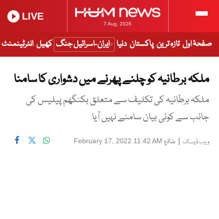
LIVE
7 Aug, 2026
صفحۂ اول
تازہ ترین
پاکستان
دنیا
ایران-اسرائیل جنگ
کھیل
انٹرٹینمنٹ
ملکہ برطانیہ کو چلنے پھرنے میں دشواری کا سامنا
ملکہ برطانیہ کی تکلیف سے متعلق بکنگھم پیلیس کی
جانب سے کوئی بیان سامنے نہیں آیا
|
شائع
February 17, 2022 11:42 AM
ویب ڈیسک