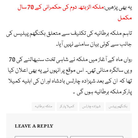
یہ بھی پڑھیں:
ملکہ الزبتھ دوم کی حکمرانی کے 70 سال
مکمل
تاہم ملکہ برطانیہ کی تکلیف سے متعلق بکنگھم پیلیس کی
جانب سے کوئی بیان سامنے نہیں آیا۔
رواں ماہ کے آغاز میں ملکہ نے شاہی تخت سنبھالنے کی 70
ویں سالگرہ منائی تھی۔ اس موقع پر انہوں نے یہ بھی اعلان کیا
تھا کہ ان کے بعد شہزادہ چارلس بادشاہ اور ان کی اہلیہ کمیلا
پارکر ملکہ برطانیہ ہوں گی ۔
بکنگھم پیلس
شہزادہ چارلس
کمیلا پارکر
ملکہ برطانیہ
LEAVE A REPLY