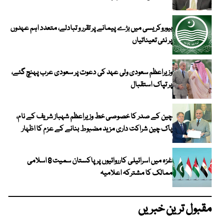
بیوروکریسی میں بڑے پیمانے پر تقرر و تبادلے، متعدد اہم عہدوں
پر نئی تعیناتیاں
وزیراعظم سعودی ولی عہد کی دعوت پر سعودی عرب پہنچ گئے،
پر تپاک استقبال
چین کے صدر کا خصوصی خط وزیراعظم شہباز شریف کے نام،
پاک چین شراکت داری مزید مضبوط بنانے کے عزم کا اظہار
غزہ میں اسرائیلی کارروائیوں پر پاکستان سمیت 8 اسلامی
ممالک کا مشترکہ اعلامیہ
مقبول ترین خبریں