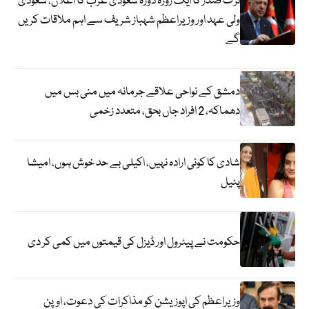
ترک صدر کا ایک روزہ دورہ سعودی عرب کا اعلان، سعودی
ولی عہد اور وزیراعظم شہباز شریف سے اہم ملاقات کریں
گے
دمشق کے نواحی علاقے جرمانہ میں منی بس میں
دھماکہ، 2 افراد جاں بحق، متعدد زخمی
شادی کا کوئی ارادہ نہیں، اکیلی بے حد خوش ہوں، امیشا
پٹیل
حکومت نے پیٹرول اور ڈیزل کی قیمتوں میں کمی کر دی
وزیراعظم کی اپوزیشن کو مذاکرات کی دعوت، اوپن