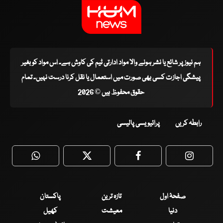
ہم نیوز پر شائع یا نشر ہونے والا مواد ادارتی ٹیم کی کاوش ہے۔ اس مواد کو بغیر
پیشگی اجازت کسی بھی صورت میں استعمال یا نقل کرنا درست نہیں۔ تمام
حقوق محفوظ ہیں © 2026
رابطہ کریں
پرائیویسی پالیسی
WhatsApp
Twitter
Facebook
Faceboo
صفحۂ اول
تازہ ترین
پاکستان
دنیا
معیشت
کھیل