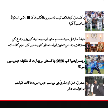
پاکستان کیخلاف ٹیسٹ سیریز ، انگلینڈ کا 16 رکنی اسکواڈ
سامنے آ گیا
فیلڈ مارشل سید عاصم منیر اور صومالیہ کے وزیر دفاع کی
ملاقات، دفاعی تعاون اور استعدادِ کار بڑھانے کے عزم کا اعادہ
ویمنز ایشیا کپ 2026، پاکستان اور بھارت کا مقابلہ دبئی میں
ہو گا
عمران خان اور بشریٰ بی بی سے جیل میں ملاقات کیلئے
درخواست دائر