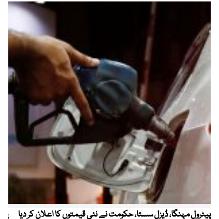
پیٹرول مہنگا، ڈیزل سستا، حکومت نے نئی قیمتوں کا اعلان کر دیا
پنج