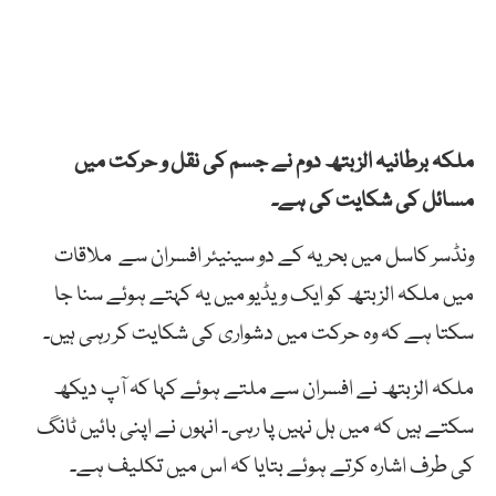
ملکہ برطانیہ الزبتھ دوم نے جسم کی نقل و حرکت میں
مسائل کی شکایت کی ہے۔
ونڈسر کاسل میں بحریہ کے دو سینیئر افسران سے ملاقات
میں ملکہ الزبتھ کو ایک ویڈیو میں یہ کہتے ہوئے سنا جا
سکتا ہے کہ وہ حرکت میں دشواری کی شکایت کر رہی ہیں۔
ملکہ الزبتھ نے افسران سے ملتے ہوئے کہا کہ آپ دیکھ
سکتے ہیں کہ میں ہل نہیں پا رہی۔ انہوں نے اپنی بائیں ٹانگ
کی طرف اشارہ کرتے ہوئے بتایا کہ اس میں تکلیف ہے۔