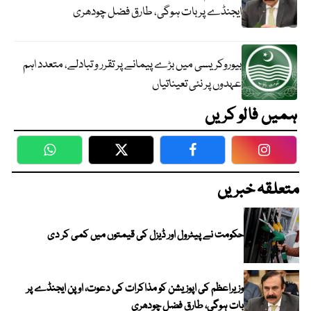
ایجنڈے پر بات ہوگی، طارق فضل چودھری
بیوروکریسی میں بڑے پیمانے پر تقرر و تبادلے، متعدد اہم
عہدوں پر نئی تعیناتیاں
ہمیں فالو کریں
WhatsApp
Twitter
Facebook
Faceboo
متعلقہ خبریں
حکومت نے پیٹرول اور ڈیزل کی قیمتوں میں کمی کر دی
وزیراعظم کی اپوزیشن کو مذاکرات کی دعوت، اوپن ایجنڈے پر
بات ہوگی، طارق فضل چودھری