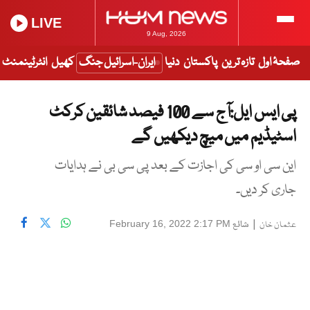
LIVE
9 Aug, 2026
صفحۂ اول
تازہ ترین
پاکستان
دنیا
ایران-اسرائیل جنگ
کھیل
انٹرٹینمنٹ
پی ایس ایل:آج سے 100 فیصد شائقین کرکٹ
اسٹیڈیم میں میچ دیکھیں گے
این سی او سی کی اجازت کے بعد پی سی بی نے ہدایات
جاری کر دیں۔
|
شائع
February 16, 2022 2:17 PM
عثمان خان