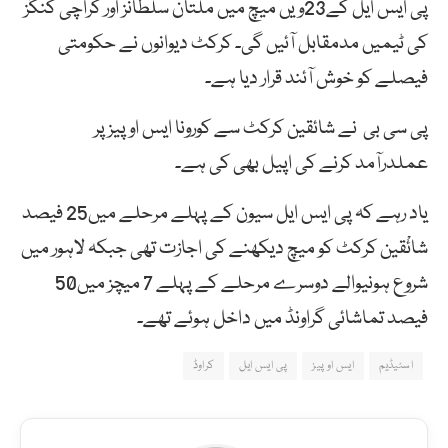
پی ایس ایل کے23ویں میچ میں ملتان سلطانز اور کراچی کنگز
کی ٹیمیں مدمقابل آئیں گی۔ کرکٹ دیوانوں نے حکومتی
فیصلے کو خوش آئند قرار دیا ہے۔
پی سی بی نے شائقین کرکٹ سے کورونا ایس او پیز پر
عملدرآمد کرنے کی اپیل بھی کی ہے۔
یاد رہے کہ پی ایس ایل سیون کے پہلے مرحلے میں25 فیصد
شائْقین کرکٹ کو میچ دیکھنے کی اجازت تھی جبکہ لاہور میں
شروع ہونیوالے دوسرے مرحلے کے پہلے 7 میچز میں50
فیصد تماشائی گراونڈ میں داخل ہوئے تھے۔
اسٹیڈیم
ایس او پیز
پی ایس ایل
کراوڈ