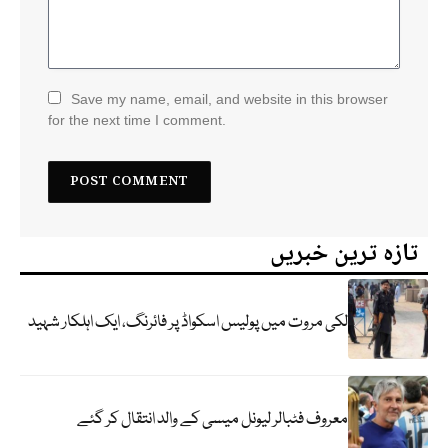
Save my name, email, and website in this browser
for the next time I comment.
تازہ ترین خبریں
لکی مروت میں پولیس اسکواڈ پر فائرنگ، ایک اہلکار شہید
معروف فٹبالر لیونل میسی کے والد انتقال کر گئے