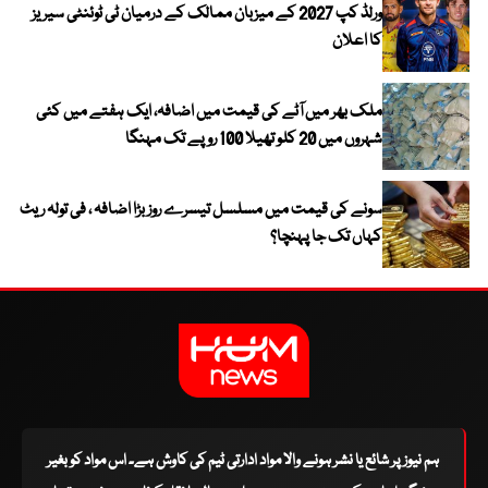
ورلڈ کپ 2027 کے میزبان ممالک کے درمیان ٹی ٹوئنٹی سیریز
کا اعلان
ملک بھر میں آٹے کی قیمت میں اضافہ، ایک ہفتے میں کئی
شہروں میں 20 کلو تھیلا 100 روپے تک مہنگا
سونے کی قیمت میں مسلسل تیسرے روز بڑا اضافہ ، فی تولہ ریٹ
کہاں تک جا پہنچا؟
ہم نیوز پر شائع یا نشر ہونے والا مواد ادارتی ٹیم کی کاوش ہے۔ اس مواد کو بغیر