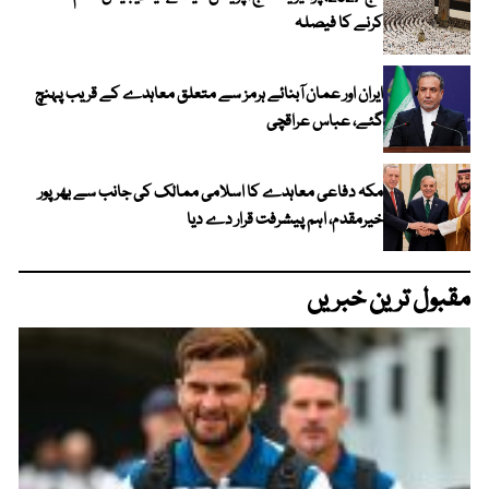
کرنے کا فیصلہ
ایران اور عمان آبنائے ہرمز سے متعلق معاہدے کے قریب پہنچ
گئے، عباس عراقچی
مکہ دفاعی معاہدے کا اسلامی ممالک کی جانب سے بھرپور
خیرمقدم، اہم پیشرفت قرار دے دیا
مقبول ترین خبریں