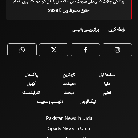
پیشگی اجازت کسی بھی صورت میں استعمال یا نقل کرنا درست نہیں۔ تمام
حقوق محفوظ ہیں © 2026
رابطہ کریں
پرائیویسی پالیسی
WhatsApp
Twitter
Facebook
Faceboo
صفحۂ اول
تازہ ترین
پاکستان
دنیا
معیشت
کھیل
تعلیم
صحت
انٹرٹینمنٹ
ٹیکنالوجی
دلچسپ و عجیب
Pakistan News in Urdu
Sports News in Urdu