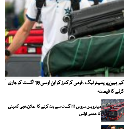
کیریبین پریمیئر لیگ ، قومی کرکٹرز کو این او سی 19 اگست کو جاری
آز
کرنے کا فیصلہ
چھی
میٹرو بس سروس 11 اگست سے بند کرنے کا اعلان، نجی کمپنی
کا حتمی نوٹس