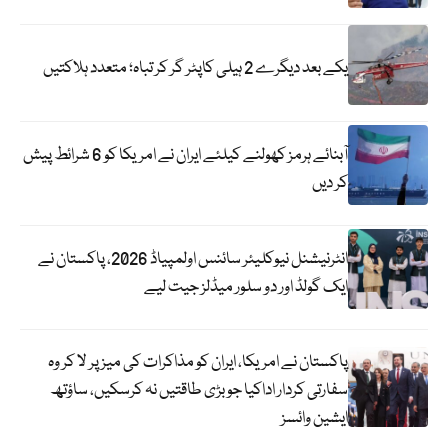
یکے بعد دیگرے 2 ہیلی کاپٹر گر کر تباہ؛ متعدد ہلاکتیں
آبنائے ہرمز کھولنے کیلئے ایران نے امریکا کو 6 شرائط پیش
کر دیں
انٹرنیشنل نیوکلیئر سائنس اولمپیاڈ 2026، پاکستان نے
ایک گولڈ اور دو سلور میڈلز جیت لیے
پاکستان نے امریکا، ایران کو مذاکرات کی میز پر لا کر وہ
سفارتی کردار اداکیا جو بڑی طاقتیں نہ کرسکیں، ساؤتھ
ایشین وائسز