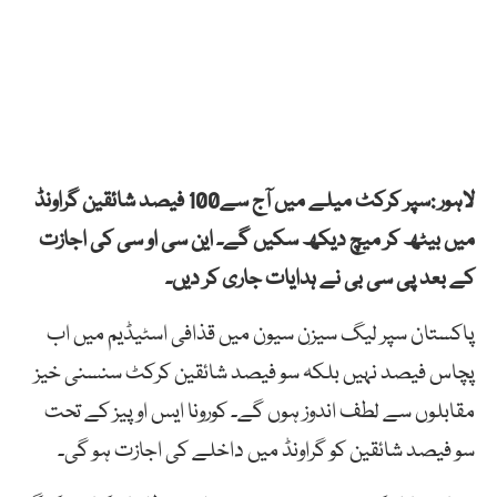
لاہور :سپر کرکٹ میلے میں آج سے100 فیصد شائقین گراونڈ
میں بیٹھ کر میچ دیکھ سکیں گے۔ این سی او سی کی اجازت
کے بعد پی سی بی نے ہدایات جاری کر دیں۔
پاکستان سپر لیگ سیزن سیون میں قذافی اسٹیڈیم میں اب
پچاس فیصد نہیں بلکہ سو فیصد شائقین کرکٹ سنسنی خیز
مقابلوں سے لطف اندوز ہوں گے۔ کورونا ایس او پیز کے تحت
سو فیصد شائقین کو گراونڈ میں داخلے کی اجازت ہو گی۔