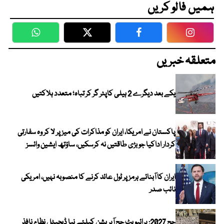
ہمیں فالو کریں
WhatsApp
Twitter
Facebook
Faceboo
متعلقہ خبریں
یکے بعد دیگرے 2 ہیلی کاپٹر گر کر تباہ؛ متعدد ہلاکتیں
پاکستان نے امریکا، ایران کو مذاکرات کی میز پر لا کر وہ سفارتی
کردار اداکیا جو بڑی طاقتیں نہ کرسکیں، ساؤتھ ایشین وائسز
ایران کا آبنائے ہرمز پر ٹول عائد کرنے کا منصوبہ نہیں، امریکی
نائب صدر
حج 2027: پرائیویٹ حج آپریشن کیلئے نیا ڈیجیٹل نظام نافذ