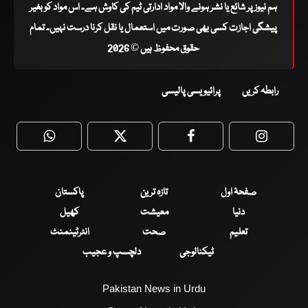
ہم نیوز پر شائع یا نشر ہونے والا مواد ادارتی ٹیم کی کاوش ہے۔ اس مواد کو بغیر
پیشگی اجازت کسی بھی صورت میں استعمال یا نقل کرنا درست نہیں۔ تمام
حقوق محفوظ ہیں © 2026
رابطہ کریں
پرائیویسی پالیسی
WhatsApp
Twitter
Facebook
Faceboo
صفحۂ اول
تازہ ترین
پاکستان
دنیا
معیشت
کھیل
تعلیم
صحت
انٹرٹینمنٹ
ٹیکنالوجی
دلچسپ و عجیب
Pakistan News in Urdu