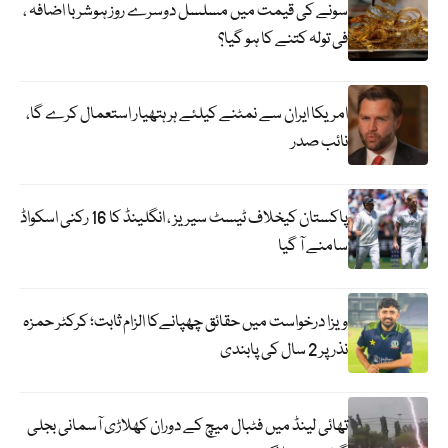
سونے کی قیمت میں مسلسل دوسرے روز ہوشربا اضافہ ،
فی تولہ کتنے کا ہو گیا؟
امریکا ایران سے نمٹنے کیلئے ہر ہتھیار استعمال کرے گا،
نائب صدر
پاکستان کیخلاف ٹیسٹ سیریز ، انگلینڈ کا 16 رکنی اسکواڈ
سامنے آ گیا
ویزا درخواست میں حقائق چھپانےکا الزام ثابت؛ کرکٹر حمزہ
نذر پر 2 سال کی پابندی
تھائی لینڈ میں فٹبال میچ کے دوران کھلاڑی آسمانی بجلی