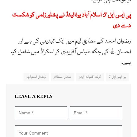
پی ایس ایل 7: اسلام آباد یونائیٹڈ نے پشاور زلمی کو شکست
دے دی
رضوان احمد کے مطابق ٹیم میں ایک تبدیلی کی ہے اور
احسان اللہ کی جگہ عباس آفریدی کو اسکواڈ میں شامل کیا
ہے۔
پی ایس ایل 7
کوئٹہ گلیڈی ایٹرز
ملتان سلطانز
نیشنل اسٹیڈیم
LEAVE A REPLY