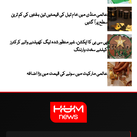
عالمی منڈی میں خام تیل کی قیمتیں تین ہفتوں کی کم ترین
سطح پر آ گئیں
پی سی بی کا ایکشن، غیر منظور شدہ لیگ کھیلنے والے کرکٹرز
کیلئے سخت وارننگ
عالمی مارکیٹ میں سونے کی قیمت میں بڑا اضافہ