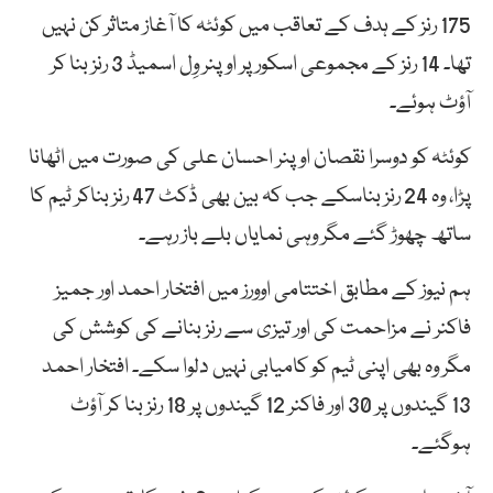
175 رنز کے ہدف کے تعاقب میں کوئٹہ کا آغاز متاثر کن نہیں
تھا۔ 14 رنز کے مجموعی اسکور پر اوپنر وِل اسمیڈ 3 رنز بنا کر
آؤٹ ہوئے۔
کوئٹہ کو دوسرا نقصان اوپنر احسان علی کی صورت میں اٹھانا
پڑا، وہ 24 رنز بناسکے جب کہ بین بھی ڈکٹ 47 رنز بناکر ٹیم کا
ساتھ چھوڑ گئے مگر وہی نمایاں بلے باز رہے۔
ہم نیوز کے مطابق اختتامی اوورز میں افتخار احمد اور جمیز
فاکنر نے مزاحمت کی اور تیزی سے رنز بنانے کی کوشش کی
مگر وہ بھی اپنی ٹیم کو کامیابی نہیں دلوا سکے۔ افتخار احمد
13 گیندوں پر 30 اور فاکنر 12 گیندوں پر 18 رنز بنا کر آؤٹ
ہوگئے۔