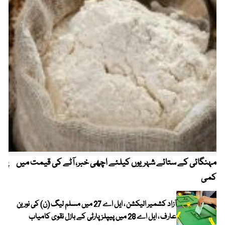
مہنگائی کے ستائے شہریوں کیلئے اچھی خبر، آٹے کی قیمت میں
پیٹ
کمی
آزاد کشمیر الیکشن ، ایل اے 27 میں مسلم لیگ (ن) کی نورین
عارف ، ایل اے 28 میں پیپلز پارٹی کے بازل نقوی کامیاب