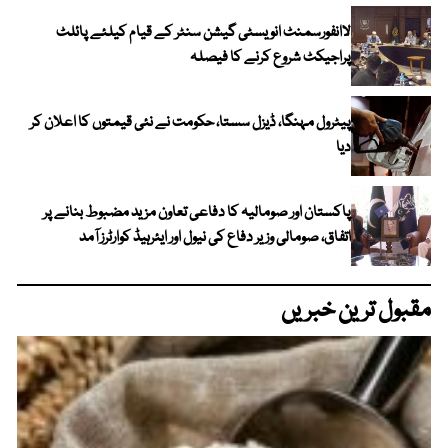
لاانفورسمنٹ انویسٹی گیشن سنٹر کے قیام کیلئے پائلٹ
پراجیکٹ شروع کرنے کا فیصلہ
پیٹرول مہنگا، ڈیزل سستا، حکومت نے نئی قیمتوں کا اعلان کر
دیا
پاکستان اور صومالیہ کا دفاعی تعاون مزید مضبوط بنانے پر
اتفاق، صومالی وزیر دفاع کی نیول اور ایئرہیڈ کوارٹرز آمد
مقبول ترین خبریں