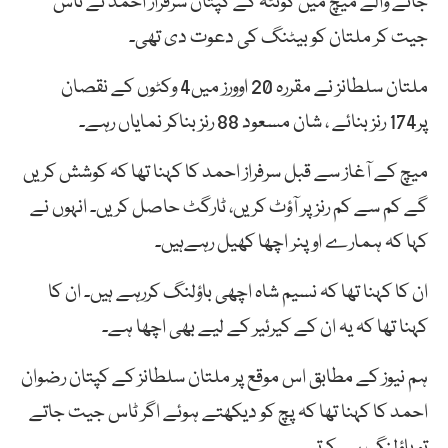
جانے والے میچ میں کوئٹہ کے کپتان سرفراز احمد نے ٹاس
جیت کر ملتان کو بیٹنگ کی دعوت دی تھی۔
ملتان سلطانز نے مقررہ 20 اوورز میں4 وکٹوں کے نقصان
پر174 رنز بنائے ، شان مسعود 88 رنز بناکر نمایاں رہے۔
میچ کے آغاز سے قبل سرفراز احمد کا کہنا تھا کہ کوشش کریں
گے کم سے کم رنز پر آؤٹ کریں، ٹارگٹ حاصل کریں۔ انہوں نے
کہا کہ ہمارے اوپنر اچھا کھیل رہےہیں۔
ان کا کہنا تھا کہ نسیم شاہ اچھی باؤلنگ کررہے ہیں۔ ان کا
کہنا تھا کہ یہ ان کے کیرئیر کے لیے بھی اچھا ہے۔
ہم نیوز کے مطابق اس موقع پر ملتان سلطانز کے کپتان رضوان
احمد کا کہنا تھا کہ پچ کو دیکھتے ہوئے اگر ٹاس جیت جاتے
تو باؤلنگ ہی کرتے۔