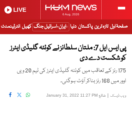
LIVE
6 Aug, 2026
صفحۂ اول
تازہ ترین
پاکستان
دنیا
ایران-اسرائیل جنگ
کھیل
انٹرٹینمنٹ
پی ایس ایل 7: ملتان سلطانز نے کوئٹہ گلیڈی ایٹرز
کو شکست دے دی
175 رنز کے تعاقب میں کوئٹہ گلیڈی ایٹرز کی ٹیم 20 ویں
اوور میں 168 رنز بناکر آؤٹ ہوگئی۔
|
شائع
January 31, 2022 11:27 PM
ویب ڈیسک