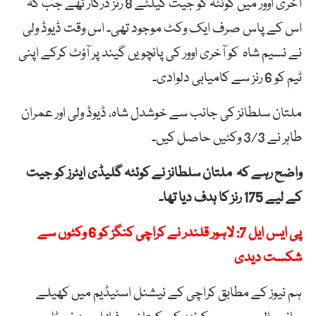
آخری اوور میں کوئٹہ کو جیت کیلئے 8 رنز درکار تھے جب کہ
اس کے پاس صرف ایک وکٹ موجود تھی۔ اس وقت ڈیوڈ ولی
نے نسیم شاہ کو آخری اوور کی پانچویں گیند پر آؤٹ کرکے اپنی
ٹیم کو 6 رنز سے کامیابی دلوادی۔
ملتان سلطانز کی جانب سے خوشدل شاہ، ڈیوڈ ولی اور عمران
طاہر نے 3/3 وکٹیں حاصل کیں۔
واضح رہے کہ ملتان سلطانز نے کوئٹہ گلیڈی ایٹرز کو جیت
کے لیے 175 رنز کا ہدف دیا تھا۔
پی ایس ایل 7: لاہور قلندر نے کراچی کنگز کو 6 وکٹوں سے
شکست دیدی
ہم نیوز کے مطابق کراچی کے نیشنل اسٹیڈیم میں کھیلے