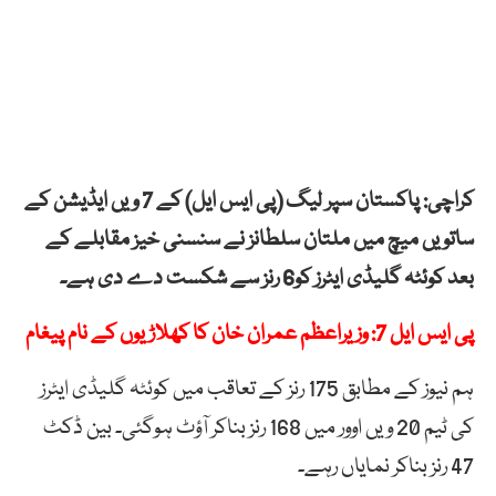
کراچی: پاکستان سپر لیگ (پی ایس ایل) کے 7 ویں ایڈیشن کے
ساتویں میچ میں ملتان سلطانز نے سنسنی خیز مقابلے کے
بعد کوئٹہ گلیڈی ایٹرز کو6 رنز سے شکست دے دی ہے۔
پی ایس ایل 7: وزیراعظم عمران خان کا کھلاڑیوں کے نام پیغام
ہم نیوز کے مطابق 175 رنز کے تعاقب میں کوئٹہ گلیڈی ایٹرز
کی ٹیم 20 ویں اوور میں 168 رنز بناکر آؤٹ ہوگئی۔ بین ڈکٹ
47 رنز بناکر نمایاں رہے۔