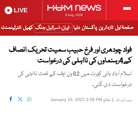
LIVE
9 Aug, 2026
صفحۂ اول
تازہ ترین
پاکستان
دنیا
ایران-اسرائیل جنگ
کھیل
انٹرٹینمنٹ
فواد چودھری اور فرخ حبیب سمیت تحریک انصاف
کے4رہنماوں کی نااہلی کی درخواست
اسلام آباد ہائی کورٹ میں 62 ون ایف کے تحت نااہلی کی
درخواست دی گئی۔
|
شائع
January 10, 2022 3:58 PM
ویب ڈیسک