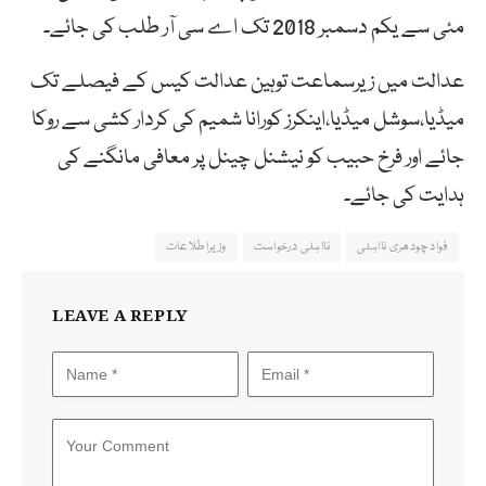
مئی سے یکم دسمبر 2018 تک اے سی آر طلب کی جائے۔
عدالت میں زیرسماعت توہین عدالت کیس کے فیصلے تک
میڈیا،سوشل میڈیا،اینکرز کورانا شمیم کی کردار کشی سے روکا
جائے اور فرخ حبیب کو نیشنل چینل پر معافی مانگنے کی
ہدایت کی جائے۔
فواد چودھری نااہلی
نااہلی درخواست
وزیراطلاعات
LEAVE A REPLY