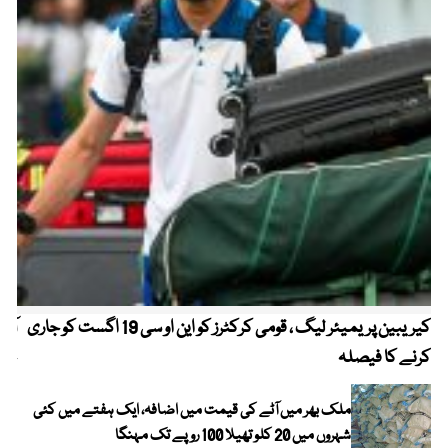
کیریبین پریمیئر لیگ ، قومی کرکٹرز کو این او سی 19 اگست کو جاری
آز
کرنے کا فیصلہ
چھی
ملک بھر میں آٹے کی قیمت میں اضافہ، ایک ہفتے میں کئی
شہروں میں 20 کلو تھیلا 100 روپے تک مہنگا