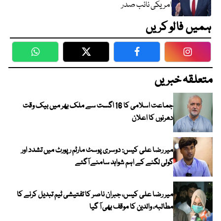
امریکی نائب صدر
ہمیں فالو کریں
WhatsApp
Twitter
Facebook
Faceboo
متعلقہ خبریں
جماعت اسلامی کا 16 اگست سے ملک بھر میں بیک وقت
دھرنوں کا اعلان
میر رضا علی کیس: دوسری پوسٹ مارٹم رپورٹ میں تشدد اور
گولی لگنے کے اہم شواہد سامنے آگئے
میر رضا علی کیس، جبران ناصر کا تفتیشی ٹیم تبدیل کرنے کا
مطالبہ، والدین کا موقف بھی آ گیا