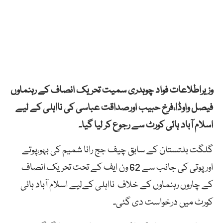
وزیراطلاعات فواد چوہدری سمیت تحریک انصاف کے رہنماوں
فیصل واوڈا،فرخ حبیب اورصداقت عباسی کی نااہلی کے لیے
اسلام آباد ہائی کورٹ سے رجوع کر لیا گیا۔
گلگت بلتستان کے سابق چیف جج رانا شمیم کی بہو،پوتے
اورپوتی کی جانب سے 62 ون ایف کے تحت تحریک انصاف
کے چاروں رہنماوں کے خلاف نااہلی کےلیے اسلام آباد ہائی
کورٹ میں درخواست دی گئی۔