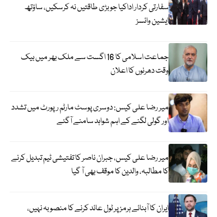
سفارتی کردار اداکیا جو بڑی طاقتیں نہ کرسکیں، ساؤتھ
ایشین وائسز
جماعت اسلامی کا 16 اگست سے ملک بھر میں بیک
وقت دھرنوں کا اعلان
میر رضا علی کیس: دوسری پوسٹ مارٹم رپورٹ میں تشدد
اور گولی لگنے کے اہم شواہد سامنے آگئے
میر رضا علی کیس، جبران ناصر کا تفتیشی ٹیم تبدیل کرنے
کا مطالبہ، والدین کا موقف بھی آ گیا
ایران کا آبنائے ہرمز پر ٹول عائد کرنے کا منصوبہ نہیں،