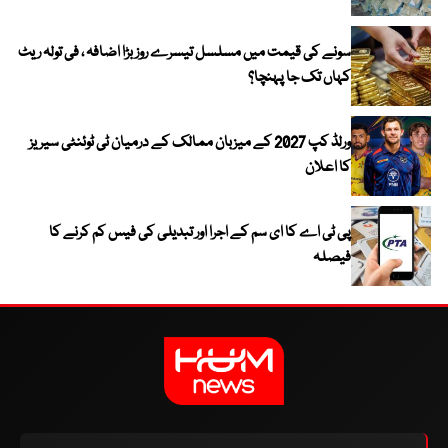
سونے کی قیمت میں مسلسل تیسرے روز بڑا اضافہ ، فی تولہ ریٹ
کہاں تک جا پہنچا؟
ورلڈ کپ 2027 کے میزبان ممالک کے درمیان ٹی ٹوئنٹی سیریز
کا اعلان
پی ٹی اے کا ای سم کے اجرا اور تبدیلی کی فیس کم کرنے کا
فیصلہ