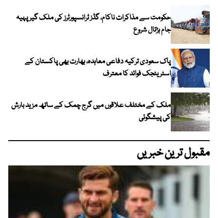
حکومت سے مذاکرات ناکام، گڈز ٹرانسپورٹرز کی ملک گیر پہیہ
جام ہڑتال شروع
پاک سعودی ترکیہ دفاعی معاہدہ، بھارت بھی پاکستان کے
اسٹریٹجک فوائد کا معترف
ملک کے مختلف علاقوں میں گرج چمک کے ساتھ مزید بارش
کی پیشگوئی
مقبول ترین خبریں