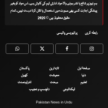
ہم نیوز پر شائع یا نشر ہونے والا مواد ادارتی ٹیم کی کاوش ہے۔ اس مواد کو بغیر
پیشگی اجازت کسی بھی صورت میں استعمال یا نقل کرنا درست نہیں۔ تمام
حقوق محفوظ ہیں © 2026
رابطہ کریں
پرائیویسی پالیسی
WhatsApp
Twitter
Facebook
Faceboo
صفحۂ اول
تازہ ترین
پاکستان
دنیا
معیشت
کھیل
تعلیم
صحت
انٹرٹینمنٹ
ٹیکنالوجی
دلچسپ و عجیب
Pakistan News in Urdu