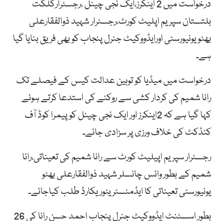
درخواست میں 2 اینکرز،ایک نجی چینل ،رجسٹرارگلگت
بلتستان سپریم اپلیٹ کورٹ،رجسٹرار شہید ذوالفقارعلی
بھٹویونیورسٹی اورایڈووکیٹ جنرل پنجاب کو بھی فریق بنایا گیا
ہے۔
درخواست میں میڈیا کو توہین عدالت کیس کے فیصلے تک
رانا شمیم کی کردار کشی سے روکنے کی استدعا کرتے ہوئے
کہا گیا ہے کہ 2اینکرز اور ایک نجی چینل کو پیمرا کوڈ آف
کنڈکٹ کی خلاف ورزی پر سزادی جائے۔
رجسٹرار سپریم اپیلیٹ کورٹ سے رانا شمیم کی تعیناتی،رانا
شمیم کے بطور وائس چانسلر شہید ذوالفقارعلی بھٹو
یونیورسٹی تعیناتی کا ایڈمنسٹریٹوریکارڈ طلب کیاجائے۔
بطور اسسٹنٹ ایڈووکیٹ جنرل پنجاب احمد حسن رانا کی 26