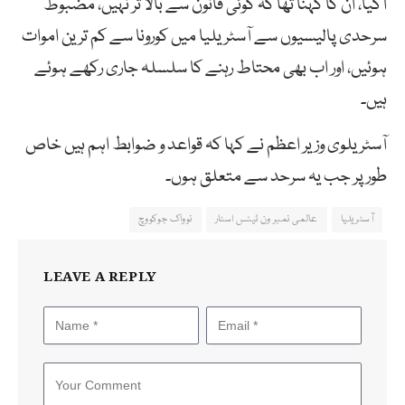
آگیا، ان کا کہنا تھا کہ کوئی قانون سے بالا تر نہیں، مضبوط
سرحدی پالیسیوں سے آسٹریلیا میں کورونا سے کم ترین اموات
ہوئیں، اور اب بھی محتاط رہنے کا سلسلہ جاری رکھے ہوئے
ہیں۔
آسٹریلوی وزیر اعظم نے کہا کہ قواعد و ضوابط اہم ہیں خاص
طور پر جب یہ سرحد سے متعلق ہوں۔
آسٹریلیا
عالمی نمبر ون ٹینس اسٹار
نوواک جوکووچ
LEAVE A REPLY