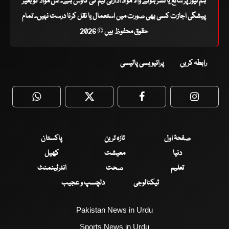
ہم نیوز پر شائع یا نشر ہونے والا مواد ادارتی ٹیم کی کاوش ہے۔ اس مواد کو بغیر
پیشگی اجازت کسی بھی صورت میں استعمال یا نقل کرنا درست نہیں۔ تمام
حقوق محفوظ ہیں © 2026
رابطہ کریں
پرائیویسی پالیسی
WhatsApp
Twitter
Facebook
Faceboo
صفحۂ اول
تازہ ترین
پاکستان
دنیا
معیشت
کھیل
تعلیم
صحت
انٹرٹینمنٹ
ٹیکنالوجی
دلچسپ و عجیب
Pakistan News in Urdu
Sports News in Urdu