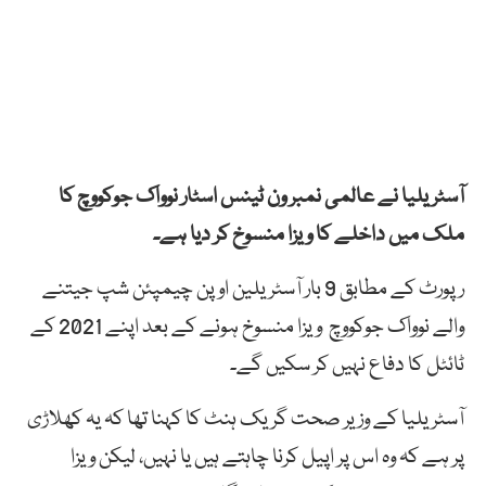
آسٹریلیا نے عالمی نمبر ون ٹینس اسٹار نوواک جوکووچ کا
ملک میں داخلے کا ویزا منسوخ کر دیا ہے۔
رپورٹ کے مطابق 9 بار آسٹریلین اوپن چیمپئن شپ جیتنے
والے نوواک جوکووچ ویزا منسوخ ہونے کے بعد اپنے 2021 کے
ٹائٹل کا دفاع نہیں کر سکیں گے۔
آسٹریلیا کے وزیر صحت گریک ہنٹ کا کہنا تھا کہ یہ کھلاڑی
پر ہے کہ وہ اس پر اپیل کرنا چاہتے ہیں یا نہیں، لیکن ویزا