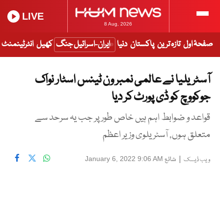
LIVE
8 Aug, 2026
صفحۂ اول
تازہ ترین
پاکستان
دنیا
ایران-اسرائیل جنگ
کھیل
انٹرٹینمنٹ
آسٹریلیا نے عالمی نمبر ون ٹینس اسٹار نواک
جوکووچ کو ڈی پورٹ کر دیا
قواعد و ضوابط اہم ہیں خاص طور پر جب یہ سرحد سے
متعلق ہوں, آسٹریلوی وزیر اعظم
|
شائع
January 6, 2022 9:06 AM
ویب ڈیسک