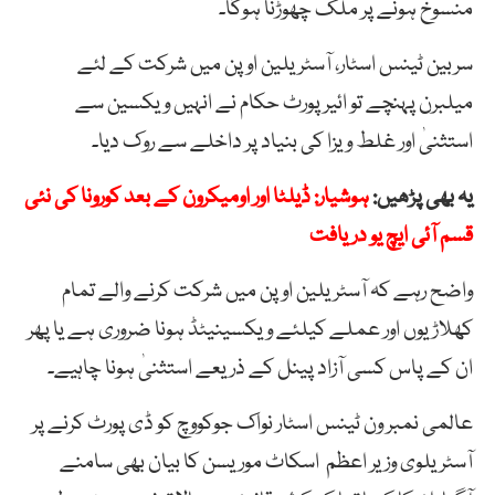
منسوخ ہونے پر ملک چھوڑنا ہوگا۔
سربین ٹینس اسٹار، آسٹریلین اوپن میں شرکت کے لئے
میلبرن پہنچے تو ائیر پورٹ حکام نے انہیں ویکسین سے
استثنیٰ اور غلط ویزا کی بنیاد پر داخلے سے روک دیا۔
یہ بھی پڑھیں:
ہوشیار: ڈیلٹا اور اومیکرون کے بعد کورونا کی نئی
قسم آئی ایچ یو دریافت
واضح رہے کہ آسٹریلین اوپن میں شرکت کرنے والے تمام
کھلاڑیوں اور عملے کیلئے ویکسینیٹڈ ہونا ضروری ہے یا پھر
ان کے پاس کسی آزاد پینل کے ذریعے استثنیٰ ہونا چاہیے۔
عالمی نمبر ون ٹینس اسٹار نواک جوکووچ کو ڈی پورٹ کرنے پر
آسٹریلوی وزیر اعظم اسکاٹ موریسن کا بیان بھی سامنے