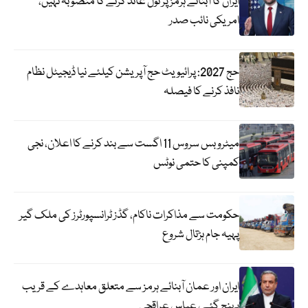
ایران کا آبنائے ہرمز پر ٹول عائد کرنے کا منصوبہ نہیں،
امریکی نائب صدر
حج 2027: پرائیویٹ حج آپریشن کیلئے نیا ڈیجیٹل نظام
نافذ کرنے کا فیصلہ
میٹرو بس سروس 11 اگست سے بند کرنے کا اعلان، نجی
کمپنی کا حتمی نوٹس
حکومت سے مذاکرات ناکام، گڈز ٹرانسپورٹرز کی ملک گیر
پہیہ جام ہڑتال شروع
ایران اور عمان آبنائے ہرمز سے متعلق معاہدے کے قریب
پہنچ گئے، عباس عراقچی