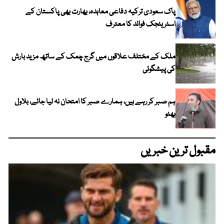
پاک سعودی ترکیہ دفاعی معاہدہ، بھارت بھی پاکستان کے
اسٹریٹجک فوائد کا معترف
ملک کے مختلف علاقوں میں گرج چمک کے ساتھ مزید بارش
کی پیشگوئی
ہم صبر کر رہے ہیں، ہمارے صبر کا امتحان نہ لیا جائے، بلاول
بھٹو
مقبول ترین خبریں