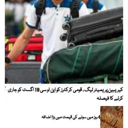
کیریبین پریمیئر لیگ ، قومی کرکٹرز کو این او سی 19 اگست کو جاری
آز
کرنے کا فیصلہ
چھی
4 روز میں سونے کی قیمت میں بڑا اضافہ