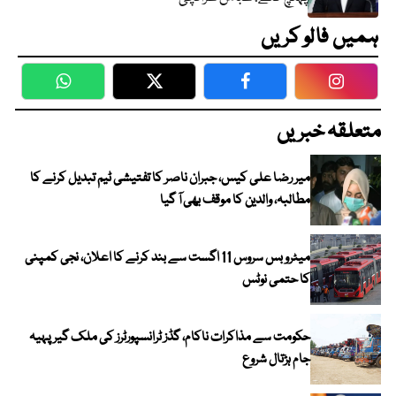
ہمیں فالو کریں
WhatsApp
Twitter
Facebook
Faceboo
متعلقہ خبریں
میر رضا علی کیس، جبران ناصر کا تفتیشی ٹیم تبدیل کرنے کا
مطالبہ، والدین کا موقف بھی آ گیا
میٹرو بس سروس 11 اگست سے بند کرنے کا اعلان، نجی کمپنی
کا حتمی نوٹس
حکومت سے مذاکرات ناکام، گڈز ٹرانسپورٹرز کی ملک گیر پہیہ
جام ہڑتال شروع