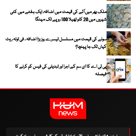
ملک بھر میں آٹے کی قیمت میں اضافہ، ایک ہفتے میں کئی
شہروں میں 20 کلو تھیلا 100 روپے تک مہنگا
سونے کی قیمت میں مسلسل تیسرے روز بڑا اضافہ ، فی تولہ ریٹ
کہاں تک جا پہنچا؟
پی ٹی اے کا ای سم کے اجرا اور تبدیلی کی فیس کم کرنے کا
فیصلہ