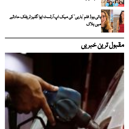
ہالی ووڈ فلم ’باربی‘ کی میک اپ آرٹسٹ ایوا گلیز ٹریفک حادثے
میں ہلاک
مقبول ترین خبریں