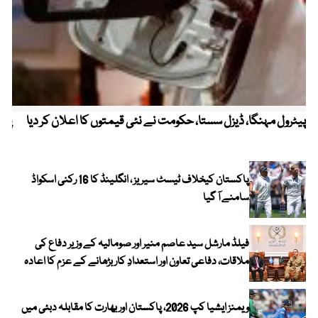
پیٹرول مہنگا، ڈیزل سستا، حکومت نے نئی قیمتوں کا اعلان کر دیا
پنج
پاکستان کیخلاف ٹیسٹ سیریز ، انگلینڈ کا 16 رکنی اسکواڈ
سامنے آ گیا
فیلڈ مارشل سید عاصم منیر اور صومالیہ کے وزیر دفاع کی
ملاقات، دفاعی تعاون اور استعدادِ کار بڑھانے کے عزم کا اعادہ
ویمنز ایشیا کپ 2026، پاکستان اور بھارت کا مقابلہ دبئی میں