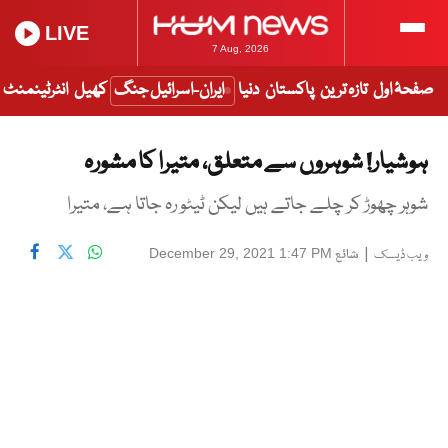
LIVE
7 Aug, 2026
صفحۂ اول
تازہ ترین
پاکستان
دنیا
ایران-اسرائیل جنگ
کھیل
انٹرٹینمنٹ
ہوشیار! شوہروں سے متعلق، متیرا کا مشورہ
شوہر چھوڑ کر چلے جاتے ہیں لیکن ٹیٹو رہ جاتا ہے، متیرا
|
شائع
December 29, 2021 1:47 PM
ویب ڈیسک