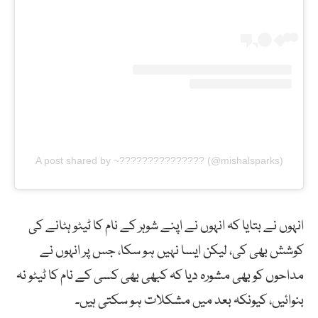
A post shared by ~??????????????? (@mishalsparks)
انہوں نے بتایا کہ انہوں نے اپنے شوہر کے نام کا ٹیٹو ہٹانے کی
کوشش بھی کی، لیکن ایسا نہیں ہو سکا، جس پر انہوں نے
مداحوں کو بھی مشورہ دیا کہ کبھی بھی کسی کے نام کا ٹیٹو نہ
بنوائیں، کیونکہ بعد میں مشکلات ہو سکتی ہیں۔