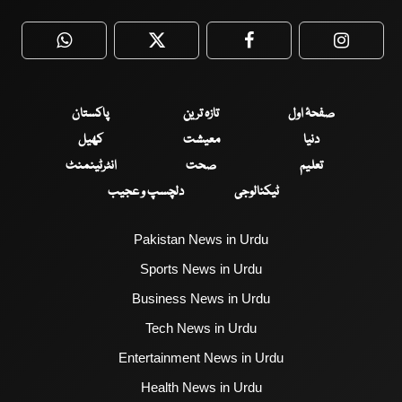
WhatsApp
Twitter
Facebook
Faceboo
صفحۂ اول
تازہ ترین
پاکستان
دنیا
معیشت
کھیل
تعلیم
صحت
انٹرٹینمنٹ
ٹیکنالوجی
دلچسپ و عجیب
Pakistan News in Urdu
Sports News in Urdu
Business News in Urdu
Tech News in Urdu
Entertainment News in Urdu
Health News in Urdu