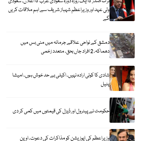
ترک صدر کا ایک روزہ دورہ سعودی عرب کا اعلان، سعودی
ولی عہد اور وزیراعظم شہباز شریف سے اہم ملاقات کریں
گے
دمشق کے نواحی علاقے جرمانہ میں منی بس میں
دھماکہ، 2 افراد جاں بحق، متعدد زخمی
شادی کا کوئی ارادہ نہیں، اکیلی بے حد خوش ہوں، امیشا
پٹیل
حکومت نے پیٹرول اور ڈیزل کی قیمتوں میں کمی کر دی
وزیراعظم کی اپوزیشن کو مذاکرات کی دعوت، اوپن