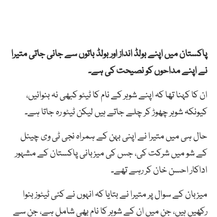
پاکستان میں اپنے بولڈ انداز اور بولڈ باتوں سے جانی جاتی متیرا
نے اپنے مداحوں کو نصیحت کی ہے۔
ان کا کہنا تھا کہ اپنے شوہر کے نام کا ٹیٹو کبھی نہ بنوائیں،
کیونکہ شوہر چھوڑ کر چلے جاتے ہیں لیکن ٹیٹو رہ جاتا ہے۔
حال ہی میں متیرا نے اپنی بہن کے ہمراہ نجی ٹی وی چینل
کے شو میں شرکت کی، جس کی میزبانی پاکستان کے مشہور
اداکار احسن خان کر رہے تھے۔
میزبان کے سوال پر متیرا نے بتایا کہ انہوں نے کئی ٹیٹوز بنوا
رکھیں ہیں، جن میں ان کے شوہر کا نام بھی شامل ہے، جن سے