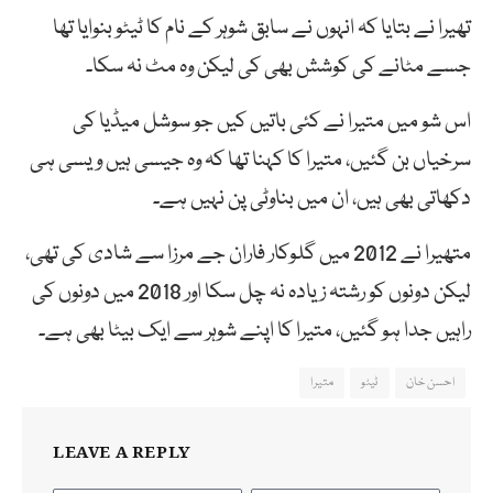
تھیرا نے بتایا کہ انہوں نے سابق شوہر کے نام کا ٹیٹو بنوایا تھا
جسے مٹانے کی کوشش بھی کی لیکن وہ مٹ نہ سکا۔
اس شو میں متیرا نے کئی باتیں کیں جو سوشل میڈیا کی
سرخیاں بن گئیں، متیرا کا کہنا تھا کہ وہ جیسی ہیں ویسی ہی
دکھاتی بھی ہیں، ان میں بناوٹی پن نہیں ہے۔
متھیرا نے 2012 میں گلوکار فاران جے مرزا سے شادی کی تھی،
لیکن دونوں کو رشتہ زیادہ نہ چل سکا اور 2018 میں دونوں کی
راہیں جدا ہو گئیں، متیرا کا اپنے شوہر سے ایک بیٹا بھی ہے۔
احسن خان
ٹیٹو
متیرا
LEAVE A REPLY