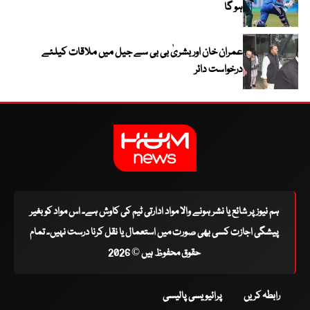
ہو گا
عمران خان اور بشریٰ بی بی سے جیل میں ملاقات کیلئے
درخواست دائر
ہم نیوز پر شائع یا نشر ہونے والا مواد ادارتی ٹیم کی کاوش ہے۔ اس مواد کو بغیر
پیشگی اجازت کسی بھی صورت میں استعمال یا نقل کرنا درست نہیں۔ تمام
حقوق محفوظ ہیں © 2026
رابطہ کریں
پرائیویسی پالیسی