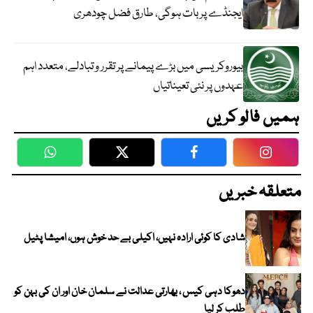
ایجنڈے پر بات ہوگی، طارق فضل چودھری
بیوروکریسی میں بڑے پیمانے پر تقرر و تبادلے، متعدد اہم
عہدوں پر نئی تعیناتیاں
ہمیں فالو کریں
WhatsApp
Twitter
Facebook
Faceboo
متعلقہ خبریں
شادی کا کوئی ارادہ نہیں، اکیلی بے حد خوش ہوں، امیشا پٹیل
دھوکا دہی کیس ، بھارتی عدالت نے سلمان خان اور ان کی بہن کو
طلب کر لیا