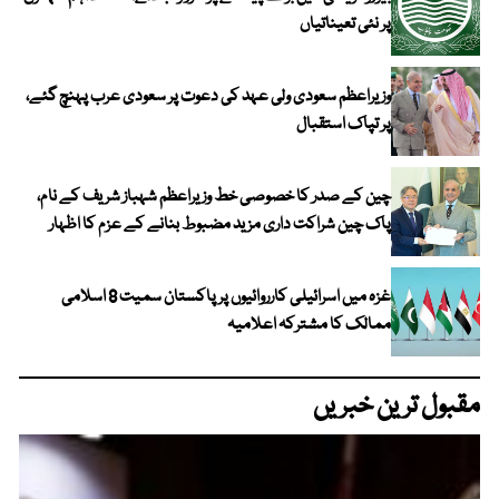
پر نئی تعیناتیاں
وزیراعظم سعودی ولی عہد کی دعوت پر سعودی عرب پہنچ گئے،
پر تپاک استقبال
چین کے صدر کا خصوصی خط وزیراعظم شہباز شریف کے نام،
پاک چین شراکت داری مزید مضبوط بنانے کے عزم کا اظہار
غزہ میں اسرائیلی کارروائیوں پر پاکستان سمیت 8 اسلامی
ممالک کا مشترکہ اعلامیہ
مقبول ترین خبریں