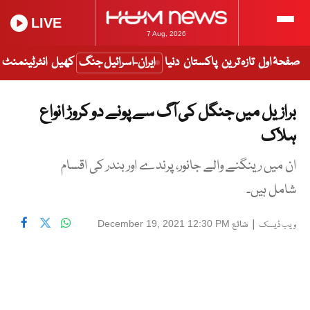
LIVE
7 Aug, 2026
صفحۂ اول
تازہ ترین
پاکستان
دنیا
ایران-اسرائیل جنگ
کھیل
انٹرٹینمنٹ
برازیل میں جنگل کی آگ سے پونے دو کروڑ انواع
ہلاک
ان میں رینگنے والے جانور، پرندے اور بندر کی اقسام
شامل ہیں۔
|
شائع
December 19, 2021 12:30 PM
ویب ڈیسک