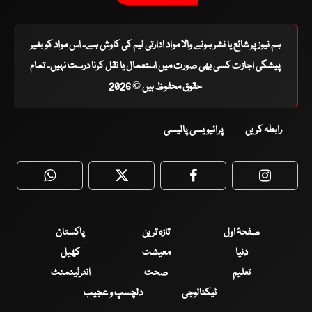
ہم نیوز پر شائع یا نشر ہونے والا مواد ادارتی ٹیم کی کاوش ہے۔ اس مواد کو بغیر
پیشگی اجازت کسی بھی صورت میں استعمال یا نقل کرنا درست نہیں۔ تمام
حقوق محفوظ ہیں © 2026
رابطہ کریں
پرائیویسی پالیسی
WhatsApp
Twitter
Facebook
Faceboo
صفحۂ اول
تازہ ترین
پاکستان
دنیا
معیشت
کھیل
تعلیم
صحت
انٹرٹینمنٹ
ٹیکنالوجی
دلچسپ و عجیب