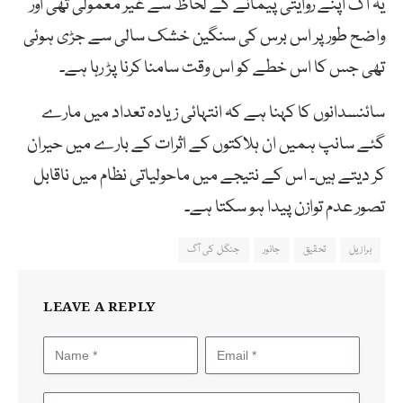
یہ آگ اپنے روایتی پیمانے کے لحاظ سے غیر معمولی تھی اور
واضح طور پر اس برس کی سنگین خشک سالی سے جڑی ہوئی
تھی جس کا اس خطے کو اس وقت سامنا کرنا پڑ رہا ہے۔
سائنسدانوں کا کہنا ہے کہ انتہائی زیادہ تعداد میں مارے
گئے سانپ ہمیں ان ہلاکتوں کے اثرات کے بارے میں حیران
کر دیتے ہیں۔ اس کے نتیجے میں ماحولیاتی نظام میں ناقابل
تصور عدم توازن پیدا ہو سکتا ہے۔
برازیل
تحقیق
جانور
جنگل کی آگ
LEAVE A REPLY