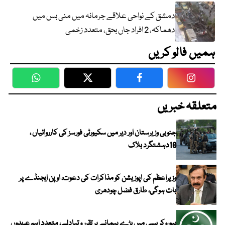
دمشق کے نواحی علاقے جرمانہ میں منی بس میں
دھماکہ، 2 افراد جاں بحق، متعدد زخمی
ہمیں فالو کریں
WhatsApp
Twitter
Facebook
Faceboo
متعلقہ خبریں
جنوبی وزیرستان اور دیر میں سکیورٹی فورسز کی کارروائیاں ،
10دہشتگرد ہلاک
وزیراعظم کی اپوزیشن کو مذاکرات کی دعوت، اوپن ایجنڈے پر
بات ہوگی، طارق فضل چودھری
بیوروکریسی میں بڑے پیمانے پر تقرر و تبادلے، متعدد اہم عہدوں