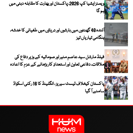
ویمنز ایشیا کپ 2026، پاکستان اور بھارت کا مقابلہ دبئی میں
ہو گا
آئندہ 48 گھنٹوں میں بارشوں اور دریاؤں میں طغیانی کا خدشہ،
ہنگامی تیاریاں تیز
فیلڈ مارشل سید عاصم منیر اور صومالیہ کے وزیر دفاع کی
ملاقات، دفاعی تعاون اور استعدادِ کار بڑھانے کے عزم کا اعادہ
پاکستان کیخلاف ٹیسٹ سیریز ، انگلینڈ کا 16 رکنی اسکواڈ
سامنے آ گیا