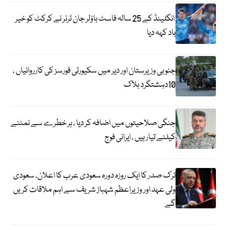
انگلینڈ کے 25 سالہ فاسٹ باؤلر جان ٹرنر نے کرکٹ کو خیر
باد کہہ دیا
جنوبی وزیرستان اور دیر میں سکیورٹی فورسز کی کارروائیاں ،
10دہشتگرد ہلاک
جنگی صلاحیتوں میں اضافہ کر دیا ، ہر خطرے سے نمٹنے
کیلئے تیار ہیں ، ایرانی فوج
ترک صدر کا ایک روزہ دورہ سعودی عرب کا اعلان، سعودی
ولی عہد اور وزیراعظم شہباز شریف سے اہم ملاقات کریں
گے