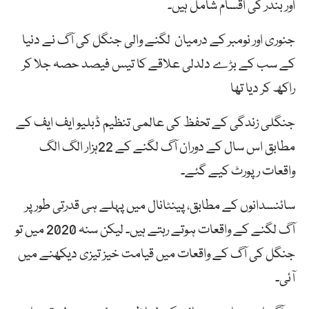
اور بندر کی اقسام شامل ہیں۔
جنوری اور نومبر کے درمیان لگنے والی جنگل کی آگ نے دنیا
کے سب کے بڑے دلدلی علاقے کا تیس فیصد حصہ جلا کر
راکھ کر دیا تھا
جنگلی زندگی کے تحفظ کی عالمی تنظیم ڈبلیو ایف ایف کے
مطابق اس سال کے دوران آگ لگنے کے 22ہزار الگ الگ
واقعات رپورٹ کیے گئے۔
سائنسدانوں کے مطابق، پینٹانال میں پہلے ہی قدرتی طور پر
آگ لگنے کے واقعات ہوتے رہتے ہیں۔ لیکن سنہ 2020 میں تو
جنگل کی آگ کے واقعات میں قیامت خیز تیزی دیکھنے میں
آئی۔