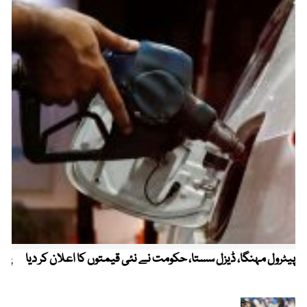
پیٹرول مہنگا، ڈیزل سستا، حکومت نے نئی قیمتوں کا اعلان کر دیا
پنج