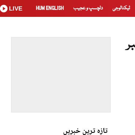
ٹیکنالوجی
دلچسپ و عجیب
HUM ENGLISH
LIVE
 کو 31 دسمبر
تازہ ترین خبریں