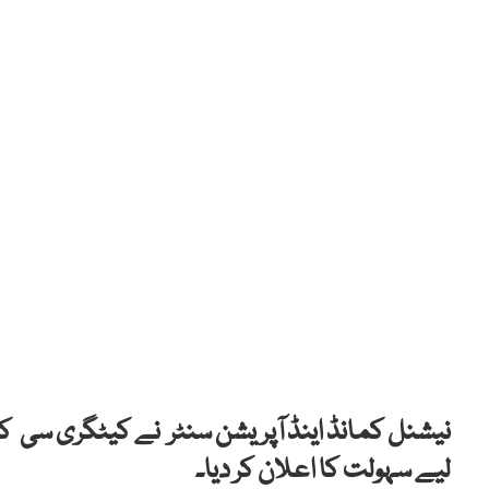
نیشنل کمانڈ اینڈ آپریشن سنٹر نے کیٹگری سی 
لیے سہولت کا اعلان کر دیا۔