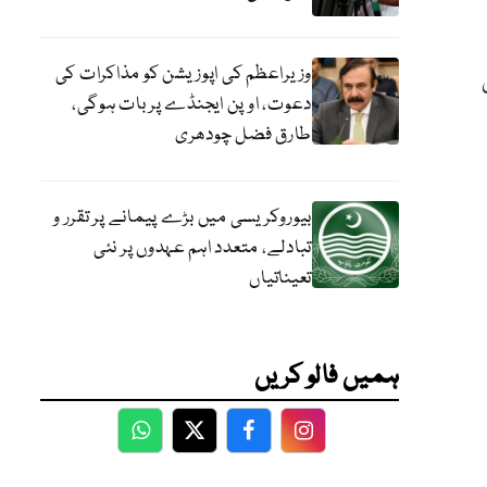
وزیراعظم کی اپوزیشن کو مذاکرات کی
دعوت، اوپن ایجنڈے پر بات ہوگی،
طارق فضل چودھری
بیوروکریسی میں بڑے پیمانے پر تقرر و
تبادلے، متعدد اہم عہدوں پر نئی
تعیناتیاں
ہمیں فالو کریں
WhatsApp
Twitter
Facebook
Facebook