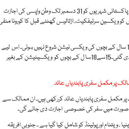
این سی اوسی نے کیٹیگری سی کے ممالک میں پھنسے پاکستانی شہریوں کو 31 دسمبر تک وطن واپسی کی اجازت
و ویکسین سرٹیفکیٹ، اڑتالیس گھنٹے قبل کا کورونا منفی
این سی او سی کا کہنا ہے کہ اکثر ممالک میں 15 سے 18 سال کے بچوں کی ویکسی نیشن شروع نہیں ہوئی۔ اس لیے
بچوں کے لیے ویکسی نیشن کی شرط میں بھی نرمی کردی گئی۔15سے18سا ل کے بچوں کو ویکسینیشن کے بغیر
الک پر مکمل سفری پابندیاں عائد
پر مکمل سفری پابندیاں عائد کررکھی ہیں۔ ان ممالک سے
 صورت میں سفر کی خصوصی اجازت دی جائے گی۔
یا ، ویتنام اور پولینڈ کو شامل کیا گیا ہے ۔ جنوبی افریقہ