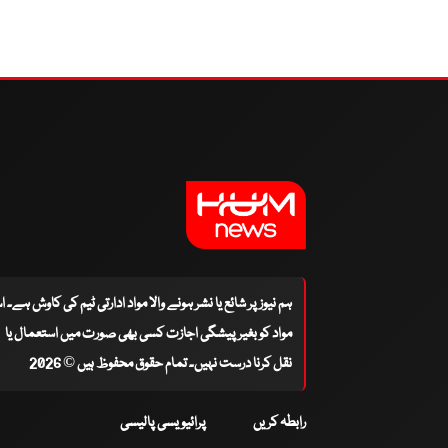
ہم نیوز پر شائع یا نشر ہونے والا مواد ادارتی ٹیم کی کاوش ہے۔ 
مواد کو بغیر پیشگی اجازت کسی بھی صورت میں استعمال یا
نقل کرنا درست نہیں۔ تمام حقوق محفوظ ہیں © 2026
رابطہ کریں
پرائیویسی پالیسی