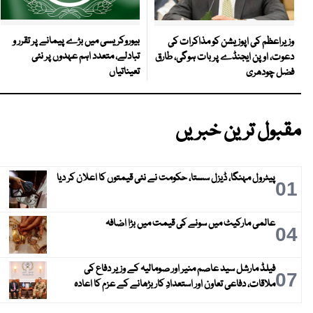
بیوروکریسی میں بڑے پیمانے پر تقرر و
وزیراعظم کی اپوزیشن کو مذاکرات کی
تبادلے، متعدد اہم عہدوں پر نئی
دعوت، اوپن ایجنڈے پر بات ہوگی، طارق
تعیناتیاں
فضل چودھری
مقبول ترین خبریں
پیٹرول مہنگا، ڈیزل سستا، حکومت نے نئی قیمتوں کا اعلان کر دیا
01
عالمی مارکیٹ میں سونے کی قیمت میں بڑا اضافہ
04
فیلڈ مارشل سید عاصم منیر اور صومالیہ کے وزیر دفاع کی
07
ملاقات، دفاعی تعاون اور استعدادِ کار بڑھانے کے عزم کا اعادہ