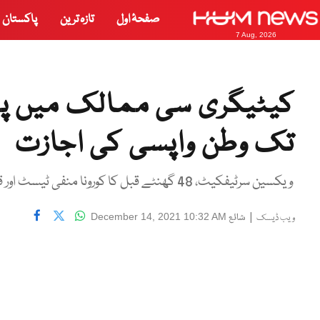
صفحۂ اول
تازہ ترین
پاکستان
7 Aug, 2026
تک وطن واپسی کی اجازت
ویکسین سرٹیفکیٹ، 48 گھنٹے قبل کا کورونا منفی ٹیسٹ اور قرنطینہ کی شرائط پورا کرنا ہوں گی
|
شائع
December 14, 2021 10:32 AM
ویب ڈیسک