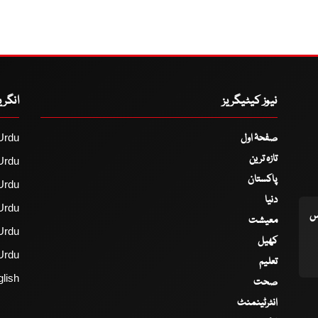
نیوز کیٹیگریز
انگر
صفحۂ اول
Urdu
تازہ ترین
Urdu
پاکستان
Urdu
دنیا
Urdu
اس
معیشت
Urdu
کھیل
Urdu
تعلیم
lish
صحت
انٹرٹینمنٹ