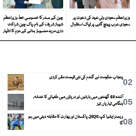
وزیراعظم سعودی ولی عہد کی دعوت پر
چین کے صدر کا خصوصی خط وزیراعظم
سعودی عرب پہنچ گئے، پر تپاک استقبال
شہباز شریف کے نام، پاک چین شراکت
داری مزید مضبوط بنانے کے عزم کا اظہار
پنجاب حکومت نے گندم کی نئی قیمت مقرر کردی
3
02
آئندہ 48 گھنٹوں میں بارشوں اور دریاؤں میں طغیانی کا خدشہ،
6
05
ہنگامی تیاریاں تیز
ویمنز ایشیا کپ 2026، پاکستان اور بھارت کا مقابلہ دبئی میں ہو
9
08
گا