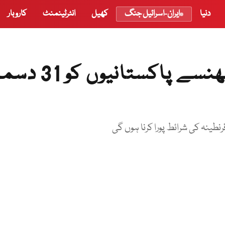
دنیا
ایران-اسرائیل جنگ
کھیل
انٹرٹینمنٹ
کاروبار
کیٹیگری سی ممالک میں پھنسے پاکستانیوں