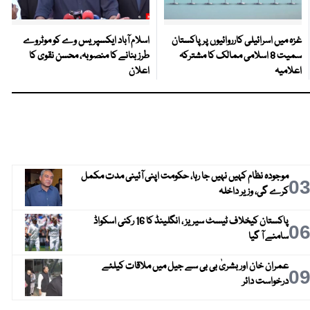
غزہ میں اسرائیلی کارروائیوں پر پاکستان
اسلام آباد ایکسپریس وے کو موٹروے
سمیت 8 اسلامی ممالک کا مشترکہ
طرز بنانے کا منصوبہ، محسن نقوی کا
اعلامیہ
اعلان
موجودہ نظام کہیں نہیں جا رہا، حکومت اپنی آئینی مدت مکمل
0
کرے گی، وزیر داخلہ
پاکستان کیخلاف ٹیسٹ سیریز ، انگلینڈ کا 16 رکنی اسکواڈ
0
سامنے آ گیا
عمران خان اور بشریٰ بی بی سے جیل میں ملاقات کیلئے
0
درخواست دائر