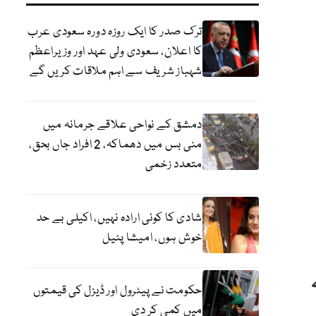
ترک صدر کا ایک روزہ دورہ سعودی عرب
کا اعلان، سعودی ولی عہد اور وزیراعظم
شہباز شریف سے اہم ملاقات کریں گے
دمشق کے نواحی علاقے جرمانہ میں
منی بس میں دھماکہ، 2 افراد جاں بحق،
متعدد زخمی
شادی کا کوئی ارادہ نہیں، اکیلی بے حد
خوش ہوں، امیشا پٹیل
حکومت نے پیٹرول اور ڈیزل کی قیمتوں
میں کمی کر دی