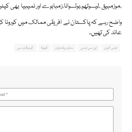
،موزمبیق ،لیسوتھو،بوٹسوانا،زمبابوے اور نمیبیا بھی ک
واضح رہے کہ پاکستان نے افریقی ممالک میں کورونا کی
عائد کی تھیں۔
اومی کرون
این سی اوسی
سفری پابندیاں
کورونا
کیٹیگری سی