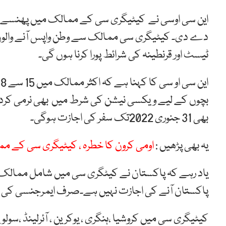
دے دی۔ کیٹیگری سی ممالک سے وطن واپس آنے والوں ک
ٹیسٹ اور قرنطینہ کی شرائط پورا کرنا ہوں گی۔
بھی 31 جنوری 2022تک سفر کی اجازت ہوگی۔
یہ بھی پڑھیں :
اومی کرون کا خطرہ ، کیٹیگری سی کے مم
یاد رہے کہ پاکستان نے کیٹگری سی میں شامل ممالک 
پاکستان آنے کی اجازت نہیں ہے۔صرف ایمرجنسی کی
کیٹیگری سی میں کروشیا ،ہنگری ، یوکرین ، آئرلینڈ ،سولوین