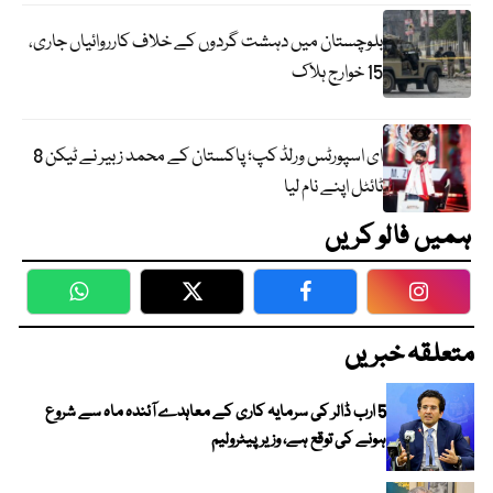
بلوچستان میں دہشت گردوں کے خلاف کارروائیاں جاری،
15 خوارج ہلاک
ای اسپورٹس ورلڈ کپ؛ پاکستان کے محمد زبیر نے ٹیکن 8
ٹائٹل اپنے نام لیا
ہمیں فالو کریں
WhatsApp
Twitter
Facebook
Faceboo
متعلقہ خبریں
5 ارب ڈالر کی سرمایہ کاری کے معاہدے آئندہ ماہ سے شروع
ہونے کی توقع ہے، وزیر پیٹرولیم