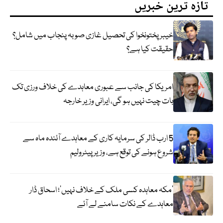
تازہ ترین خبریں
خیبر پختونخوا کی تحصیل غازی صوبہ پنجاب میں شامل؟
حقیقت کیا ہے؟
امریکا کی جانب سے عبوری معاہدے کی خلاف ورزی تک
بات چیت نہیں ہو گی، ایرانی وزیر خارجہ
5 ارب ڈالر کی سرمایہ کاری کے معاہدے آئندہ ماہ سے
شروع ہونے کی توقع ہے، وزیر پیٹرولیم
‘مکہ معاہدہ کسی ملک کے خلاف نہیں’؛ اسحاق ڈار
معاہدے کے نکات سامنے لے آئے