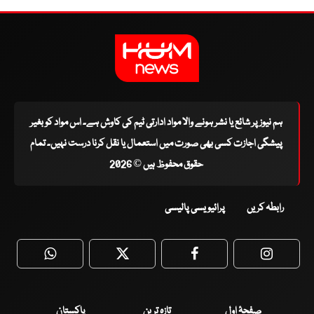
ہم نیوز پر شائع یا نشر ہونے والا مواد ادارتی ٹیم کی کاوش ہے۔ اس مواد کو بغیر
پیشگی اجازت کسی بھی صورت میں استعمال یا نقل کرنا درست نہیں۔ تمام
حقوق محفوظ ہیں © 2026
رابطہ کریں
پرائیویسی پالیسی
WhatsApp
Twitter
Facebook
Faceboo
صفحۂ اول
تازہ ترین
پاکستان