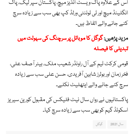
اس کے علاوہ پاک ویسٹ انڈیز میچ، پاکستان سپر لیگ، پاک
انگلینڈ میچ اور ٹی ٹوئنٹی ورلڈ کپ بھی سب سے زیادہ سرچ
کئے جانے والے الفاظ ہیں۔
مزید پڑھیں:
گوگل کا موبائل پر سرچنگ کی سہولت میں
تبدیلی کا فیصلہ
قومی کرکٹ ٹیم کے آل راونڈر شعیب ملک، بیٹر آصف علی،
فخر زمان اور بولرز شاہین آفریدی، حسن علی سب سے زیادہ
سرچ کئے جانے والے ایتھلیٹ نکلے۔
پاکستانیوں نے رواں سال نیٹ فلیکس کی مقبول کورین سیریز
اسکوئڈ گیم کو بھی سب سے زیادہ سرچ کیا۔
سال 2021
گوگل