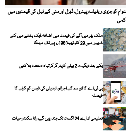
عوام کو جزوی ریلیف، پیٹرول، ڈیزل اور مٹی کے تیل کی قیمتوں میں
4 روز میں سونے کی قیمت میں بڑا اضافہ
کمی
ملک بھر میں آٹے کی قیمت میں اضافہ، ایک ہفتے میں کئی
شہروں میں 20 کلو تھیلا 100 روپے تک مہنگا
یکے بعد دیگرے 2 ہیلی کاپٹر گر کر تباہ؛ متعدد ہلاکتیں
پی ٹی اے کا ای سم کے اجرا اور تبدیلی کی فیس کم کرنے کا
فیصلہ
تعلیمی ادارے 24 اگست تک بند رہیں گے، رانا سکندر حیات