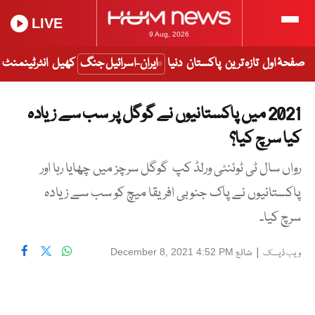
LIVE
9 Aug, 2026
صفحۂ اول
تازہ ترین
پاکستان
دنیا
ایران-اسرائیل جنگ
کھیل
انٹرٹینمنٹ
2021 میں پاکستانیوں نے گوگل پر سب سے زیادہ
کیا سرچ کیا؟
رواں سال ٹی ٹوئنٹی ورلڈ کپ گوگل سرچز میں چھایا رہا اور
پاکستانیوں نے پاک جنوبی افریقا میچ کو سب سے زیادہ
سرچ کیا۔
|
شائع
December 8, 2021 4:52 PM
ویب ڈیسک