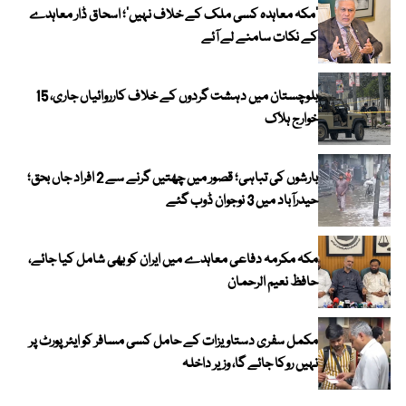
‘مکہ معاہدہ کسی ملک کے خلاف نہیں’؛ اسحاق ڈار معاہدے
کے نکات سامنے لے آئے
بلوچستان میں دہشت گردوں کے خلاف کارروائیاں جاری، 15
خوارج ہلاک
بارشوں کی تباہی؛ قصور میں چھتیں گرنے سے 2 افراد جاں بحق؛
حیدرآباد میں 3 نوجوان ڈوب گئے
مکہ مکرمہ دفاعی معاہدے میں ایران کو بھی شامل کیا جائے،
حافظ نعیم الرحمان
مکمل سفری دستاویزات کے حامل کسی مسافر کو ایئرپورٹ پر
نہیں روکا جائے گا، وزیر داخلہ