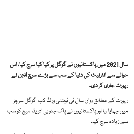
سال 2021 میں پاکستانیوں نے گوگل پر کیا کیا سرچ کیا، اس
حوالے سے انٹرنیٹ کی دنیا کے سب سے بڑے سرچ انجن نے
رپورٹ جاری کر دی۔
رپورٹ کے مطابق رواں سال ٹی ٹوئنٹی ورلڈ کپ گوگل سرچز
میں چھایا رہا اور پاکستانیوں نے پاک جنوبی افریقا میچ کو سب
سے زیادہ سرچ کیا۔