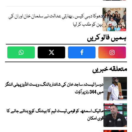
دھوکا دہی کیس ، بھارتی عدالت نے سلمان خان اور ان کی
بہن کو طلب کر لیا
ہمیں فالو کریں
WhatsApp
Twitter
Facebook
Faceboo
متعلقہ خبریں
دوسرا ٹیسٹ، ساجد خان کی شاندار بالنگ، ویسٹ انڈیز پہلی اننگز
میں 344 رنز پر آؤٹ
مائیک اسمتھ کو قومی ٹیسٹ ٹیم کا بیٹنگ کوچ بنائے جانے کا
قوی امکان