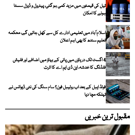
تیل کی قیمتوں میں مزید کمی ہو گئی، پیٹرول و ڈیزل سستا
ہونے کا امکان
اسلام آباد میں تعلیمی ادارے کل سے کھل جائیں گے، محکمہ
تعلیم سندھ کا بھی اہم اعلان
4 اگست تک دریاؤں میں پانی کے بہاؤ میں اضافے اور فلیش
فلڈنگ کا خدشہ، این ڈی ایم اے کا الرٹ
فولڈ ایبل کے بعد اب رولیبل فون؟ سام سنگ کی نئی ڈیوائس نے
تہلکہ مچا دیا
مقبول ترین خبریں