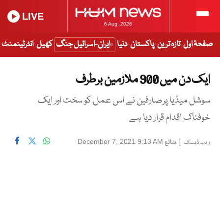
LIVE
6 Aug, 2026
صفحۂ اول
تازہ ترین
پاکستان
دنیا
ایران-اسرائیل جنگ
کھیل
انٹرٹینمنٹ
ایک دن میں 900 ملازمین برطرف
سوشل میڈیا پرصارفین نے اس عمل کو سخت اور ایک
خوفناک اقدام قرار دیا ہے
|
شائع
December 7, 2021 9:13 AM
ویب ڈیسک