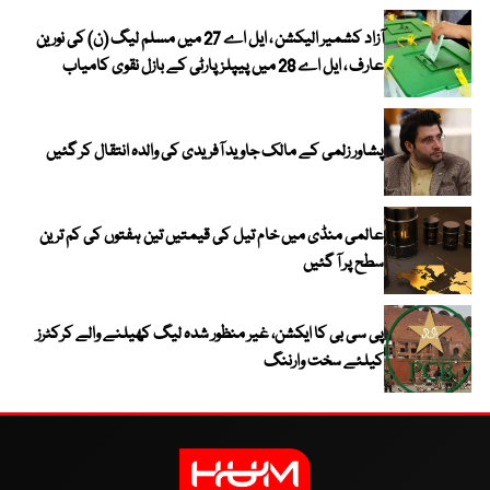
آزاد کشمیر الیکشن ، ایل اے 27 میں مسلم لیگ (ن) کی نورین
عارف ، ایل اے 28 میں پیپلز پارٹی کے بازل نقوی کامیاب
پشاور زلمی کے مالک جاوید آفریدی کی والدہ انتقال کر گئیں
عالمی منڈی میں خام تیل کی قیمتیں تین ہفتوں کی کم ترین
سطح پر آ گئیں
پی سی بی کا ایکشن، غیر منظور شدہ لیگ کھیلنے والے کرکٹرز
کیلئے سخت وارننگ