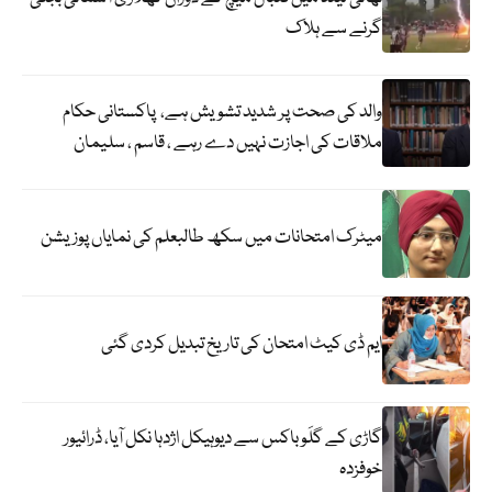
گرنے سے ہلاک
والد کی صحت پر شدید تشویش ہے، پاکستانی حکام
ملاقات کی اجازت نہیں دے رہے ، قاسم ، سلیمان
میٹرک امتحانات میں سکھ طالبعلم کی نمایاں پوزیشن
ایم ڈی کیٹ امتحان کی تاریخ تبدیل کردی گئی
گاڑی کے گلَو باکس سے دیوہیکل اژدہا نکل آیا، ڈرائیور
خوفزدہ