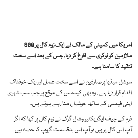
امریکا میں کمپنی کے مالک نے ایک زوم کال پر 900
ملازمین کو نوکری سے فارغ کر دیا، جس کے بعد اسے سخت
تنقید کا سامنا ہے۔
سوشل میڈیا پرصارفین نے اسے سخت عمل اور ایک خوفناک
اقدام قرار دیا ہے ، وہ بھی کرسمس کے موقع پر جب سب شہری
اپنی فیملی کے ساتھ خوشیاں منا رہے ہوتے ہیں۔
فرم کے چیف ایگزیکٹیو وشال گرگ نے زوم کال پر کہا کہ اگر
آپ اس کال پر ہیں تو آپ اس بدقسمت گروپ کا حصہ ہیں