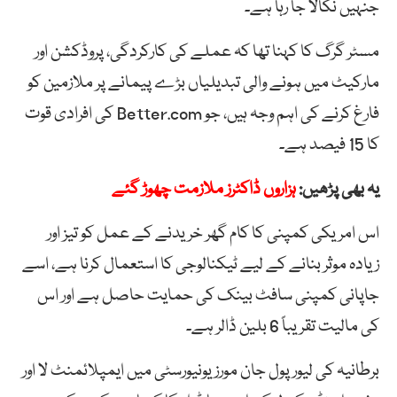
جنہیں نکالا جا رہا ہے۔
مسٹر گرگ کا کہنا تھا کہ عملے کی کارکردگی، پروڈکشن اور
مارکیٹ میں ہونے والی تبدیلیاں بڑے پیمانے پر ملازمین کو
فارغ کرنے کی اہم وجہ ہیں، جو Better.com کی افرادی قوت
کا 15 فیصد ہے۔
یہ بھی پڑھیں:
ہزاروں ڈاکٹرز ملازمت چھوڑ گئے
اس امریکی کمپنی کا کام گھر خریدنے کے عمل کو تیز اور
زیادہ موثر بنانے کے لیے ٹیکنالوجی کا استعمال کرنا ہے، اسے
جاپانی کمپنی سافٹ بینک کی حمایت حاصل ہے اور اس
کی مالیت تقریباً 6 بلین ڈالر ہے۔
برطانیہ کی لیورپول جان مورز یونیورسٹی میں ایمپلائمنٹ لا اور