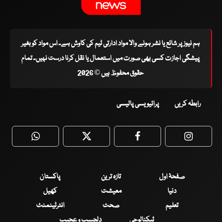
ہم نیوز پر شائع یا نشر ہونے والا مواد ادارتی ٹیم کی کاوش ہے۔ اس مواد کو بغیر
پیشگی اجازت کسی بھی صورت میں استعمال یا نقل کرنا درست نہیں۔ تمام
حقوق محفوظ ہیں © 2026
رابطہ کریں
پرائیویسی پالیسی
WhatsApp
Twitter
Facebook
Faceboo
صفحۂ اول
تازہ ترین
پاکستان
دنیا
معیشت
کھیل
تعلیم
صحت
انٹرٹینمنٹ
ٹیکنالوجی
دلچسپ و عجیب