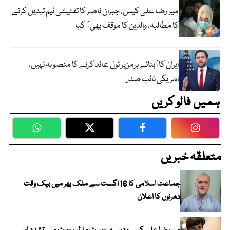
میر رضا علی کیس، جبران ناصر کا تفتیشی ٹیم تبدیل کرنے
کا مطالبہ، والدین کا موقف بھی آ گیا
ایران کا آبنائے ہرمز پر ٹول عائد کرنے کا منصوبہ نہیں،
امریکی نائب صدر
ہمیں فالو کریں
WhatsApp
Twitter
Facebook
Faceboo
متعلقہ خبریں
جماعت اسلامی کا 16 اگست سے ملک بھر میں بیک وقت
دھرنوں کا اعلان