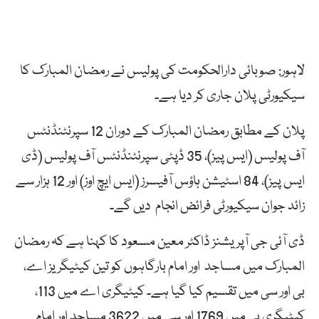
لاہور: صوبائی دارالحکومت کی پولیس نے رمضان المبارک کا
سیکیورٹی پلان جاری کر دیا ہے۔
پلان کے مطابق رمضان المبارک کے دوران 12 سپرنٹنڈنٹس
آف پولیس (ایس پیز)، 35 ڈپٹی سپرنٹنڈنٹس آف پولیس (ڈی
ایس پیز)، 84 اسٹیشن ہاؤس آفیسرز (ایس ایچ اوز) اور 12 ہزار سے
زائد جوان سیکیورٹی فرائض انجام دیں گے۔
ڈی آئی جی آپریشنز ڈاکٹر معین مسعود کا کہنا ہے کہ رمضان
المبارک میں مساجد اور امام بارگاہوں کو تین کیٹیگریز اے،
بی اور سی میں تقسیم کیا گیا ہے۔ کیٹیگری اے میں 113،
کیٹیگری بی میں 1769 اور سی میں 3622 مساجد اور امام