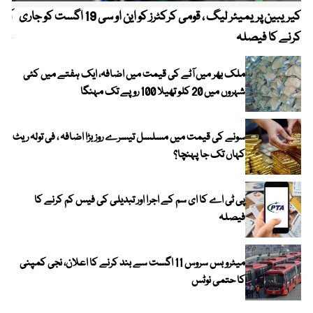
کیریبین پریمیئر لیگ ، قومی کرکٹرز کو این او سی 19 اگست کو جاری
آز
کرنے کا فیصلہ
چھی
ملک بھر میں آٹے کی قیمت میں اضافہ، ایک ہفتے میں کئی
شہروں میں 20 کلو تھیلا 100 روپے تک مہنگا
سونے کی قیمت میں مسلسل تیسرے روز بڑا اضافہ ، فی تولہ ریٹ
کہاں تک جا پہنچا؟
پی ٹی اے کا ای سم کے اجرا اور تبدیلی کی فیس کم کرنے کا
فیصلہ
میٹرو بس سروس 11 اگست سے بند کرنے کا اعلان، نجی کمپنی
کا حتمی نوٹس