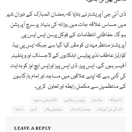
ڈی آئی جی آپریشنز نے بتایا کہ رمضان المبارک کے دوران شہر
میں حساس علاقہ جات میں روزانہ کی بنیاد پر سرچ آپریشن
ہو گا۔ حفاظتی انتظامات کے فوکل پرسن ایس ایس پی
آپریشنز منتظر مہدی کو مقرر کیا گیا ہے جبکہ ایس پی ہیڈ
کوارٹرز عاطف نذیر پولیس اہلکاروں کے لاجسٹک اور ویلفیئر
آفیسر ہوں گے۔ ایس پیز، ڈی ایس پیز اورایس ایچ اوز کو ہدایت
کی گئی ہے کہ اپنے علاقوں میں مساجد اور امام بارگاہوں
کے منتظمین سے مکمل رابطہ اور تعاون کریں۔
امام بارگاہ
پاکستان
پولیس اہلکاروں
ڈاکٹر معین مسعود
ڈی آئی جی آپریشنز
رمضان المبارک
سیکیورٹی پلان
لاہور
مساجد
LEAVE A REPLY