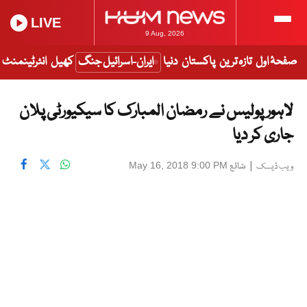
LIVE
9 Aug, 2026
صفحۂ اول
تازہ ترین
پاکستان
دنیا
ایران-اسرائیل جنگ
کھیل
انٹرٹینمنٹ
لاہور پولیس نے رمضان المبارک کا سیکیورٹی پلان
جاری کر دیا
|
شائع
May 16, 2018 9:00 PM
ویب ڈیسک