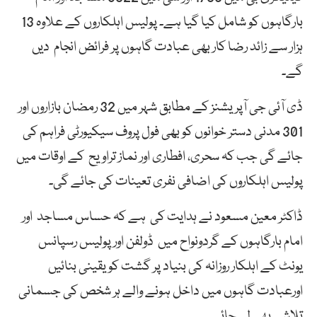
بارگاہوں کو شامل کیا گیا ہے۔ پولیس اہلکاروں کے علاوہ 13
ہزار سے زائد رضا کار بھی عبادت گاہوں پر فرائض انجام دیں
گے۔
ڈی آئی جی آپریشنز کے مطابق شہر میں 32 رمضان بازاروں اور
301 مدنی دستر خوانوں کو بھی فول پروف سیکیورٹی فراہم کی
جائے گی جب کہ سحری، افطاری اور نماز تراویح کے اوقات میں
پولیس اہلکاروں کی اضافی نفری تعینات کی جائے گی۔
ڈاکٹر معین مسعود نے ہدایت کی ہے کہ حساس مساجد اور
امام بارگاہوں کے گردونواح میں ڈولفن اور پولیس رسپانس
یونٹ کے اہلکار روزانہ کی بنیاد پر گشت کو یقینی بنائیں
اورعبادت گاہوں میں داخل ہونے والے ہر شخص کی جسمانی
تلاشی بھی لی جائے۔