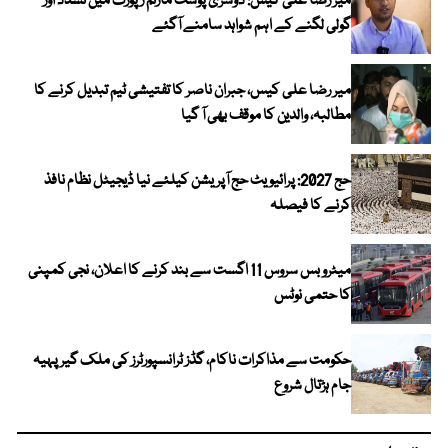
میر رضا علی کیس: دوسری پوسٹ مارٹم رپورٹ میں تشدد اور
گولی لگنے کے اہم شواہد سامنے آگئے
میر رضا علی کیس، جبران ناصر کا تفتیشی ٹیم تبدیل کرنے کا
مطالبہ، والدین کا موقف بھی آ گیا
حج 2027: پرائیویٹ حج آپریشن کیلئے نیا ڈیجیٹل نظام نافذ
کرنے کا فیصلہ
میٹرو بس سروس 11 اگست سے بند کرنے کا اعلان، نجی کمپنی
کا حتمی نوٹس
حکومت سے مذاکرات ناکام، گڈز ٹرانسپورٹرز کی ملک گیر پہیہ
جام ہڑتال شروع