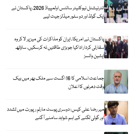
انٹرنیشنل نیوکلیئر سائنس اولمپیاڈ 2026، پاکستان نے
ایک گولڈ اور دو سلور میڈلز جیت لیے
پاکستان نے امریکا، ایران کو مذاکرات کی میز پر لا کر وہ
سفارتی کردار اداکیا جو بڑی طاقتیں نہ کرسکیں، ساؤتھ
ایشین وائسز
جماعت اسلامی کا 16 اگست سے ملک بھر میں بیک
وقت دھرنوں کا اعلان
میر رضا علی کیس: دوسری پوسٹ مارٹم رپورٹ میں تشدد
اور گولی لگنے کے اہم شواہد سامنے آگئے