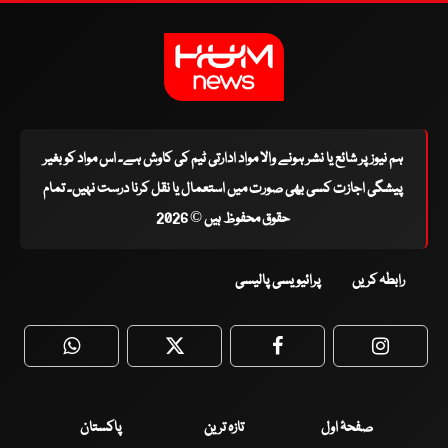
ہم نیوز پر شائع یا نشر ہونے والا مواد ادارتی ٹیم کی کاوش ہے۔ اس مواد کو بغیر
پیشگی اجازت کسی بھی صورت میں استعمال یا نقل کرنا درست نہیں۔ تمام
حقوق محفوظ ہیں © 2026
رابطہ کریں
پرائیویسی پالیسی
WhatsApp
Twitter
Facebook
Faceboo
صفحۂ اول
تازہ ترین
پاکستان