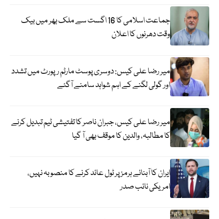
جماعت اسلامی کا 16 اگست سے ملک بھر میں بیک
وقت دھرنوں کا اعلان
میر رضا علی کیس: دوسری پوسٹ مارٹم رپورٹ میں تشدد
اور گولی لگنے کے اہم شواہد سامنے آگئے
میر رضا علی کیس، جبران ناصر کا تفتیشی ٹیم تبدیل کرنے
کا مطالبہ، والدین کا موقف بھی آ گیا
ایران کا آبنائے ہرمز پر ٹول عائد کرنے کا منصوبہ نہیں،
امریکی نائب صدر