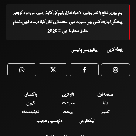
ہم نیوز پر شائع یا نشر ہونے والا مواد ادارتی ٹیم کی کاوش ہے۔ اس مواد کو بغیر
پیشگی اجازت کسی بھی صورت میں استعمال یا نقل کرنا درست نہیں۔ تمام
حقوق محفوظ ہیں © 2026
رابطہ کریں
پرائیویسی پالیسی
WhatsApp
Twitter
Facebook
Faceboo
صفحۂ اول
تازہ ترین
پاکستان
دنیا
معیشت
کھیل
تعلیم
صحت
انٹرٹینمنٹ
ٹیکنالوجی
دلچسپ و عجیب