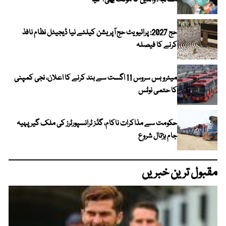
حج 2027: پرائیویٹ حج آپریشن کیلئے نیا ڈیجیٹل نظام نافذ
کرنے کا فیصلہ
میٹرو بس سروس 11 اگست سے بند کرنے کا اعلان، نجی کمپنی
کا حتمی نوٹس
حکومت سے مذاکرات ناکام، گڈز ٹرانسپورٹرز کی ملک گیر پہیہ
جام ہڑتال شروع
مقبول ترین خبریں