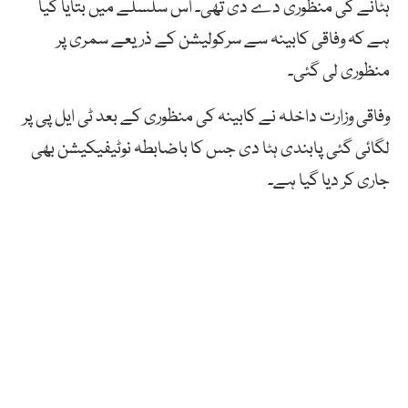
ہٹانے کی منظوری دے دی تھی۔ اس سلسلے میں بتایا گیا
ہے کہ وفاقی کابینہ سے سرکولیشن کے ذریعے سمری پر
منظوری لی گئی۔
وفاقی وزارت داخلہ نے کابینہ کی منظوری کے بعد ٹی ایل پی پر
لگائی گئی پابندی ہٹا دی جس کا باضابطہ نوٹیفیکیشن بھی
جاری کر دیا گیا ہے۔