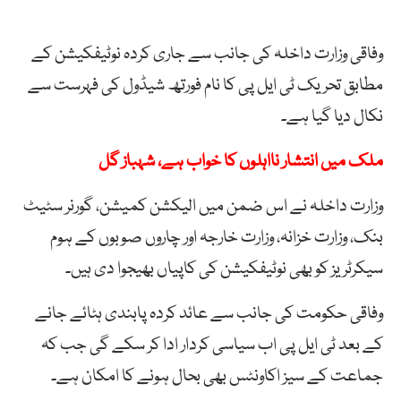
وفاقی وزارت داخلہ کی جانب سے جاری کردہ نوٹیفکیشن کے
مطابق تحریک ٹی ایل پی کا نام فورتھ شیڈول کی فہرست سے
نکال دیا گیا ہے۔
ملک میں انتشار نااہلوں کا خواب ہے، شہباز گل
وزارت داخلہ نے اس ضمن میں الیکشن کمیشن، گورنر سٹیٹ
بنک، وزارت خزانہ، وزارت خارجہ اور چاروں صوبوں کے ہوم
سیکرٹریز کو بھی نوٹیفکیشن کی کاپیاں بھیجوا دی ہیں۔
وفاقی حکومت کی جانب سے عائد کردہ پابندی ہٹائے جانے
کے بعد ٹی ایل پی اب سیاسی کردار ادا کر سکے گی جب کہ
جماعت کے سیز اکاونٹس بھی بحال ہونے کا امکان ہے۔