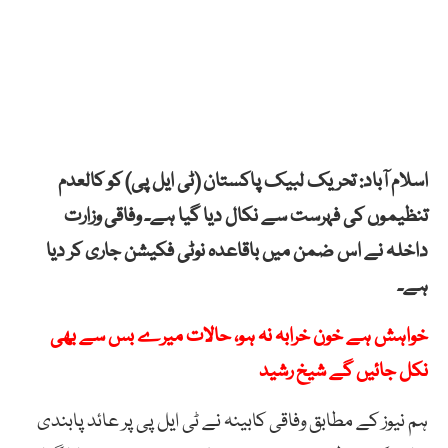
اسلام آباد: تحریک لبیک پاکستان (ٹی ایل پی) کو کالعدم
تنظیموں کی فہرست سے نکال دیا گیا ہے۔ وفاقی وزارت
داخلہ نے اس ضمن میں باقاعدہ نوٹی فکیشن جاری کر دیا
ہے۔
خواہش ہے خون خرابہ نہ ہو، حالات میرے بس سے بھی
نکل جائیں گے شیخ رشید
ہم نیوز کے مطابق وفاقی کابینہ نے ٹی ایل پی پر عائد پابندی