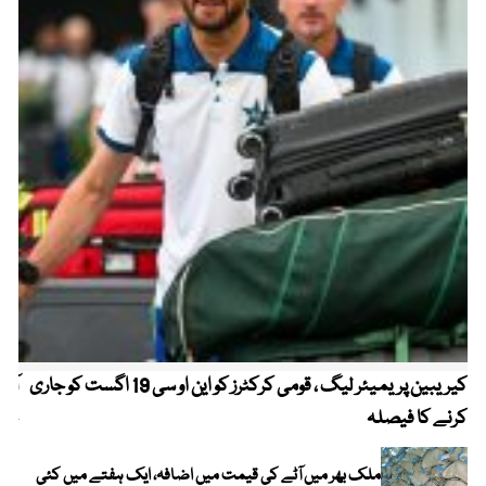
کیریبین پریمیئر لیگ ، قومی کرکٹرز کو این او سی 19 اگست کو جاری
آز
کرنے کا فیصلہ
چھی
ملک بھر میں آٹے کی قیمت میں اضافہ، ایک ہفتے میں کئی