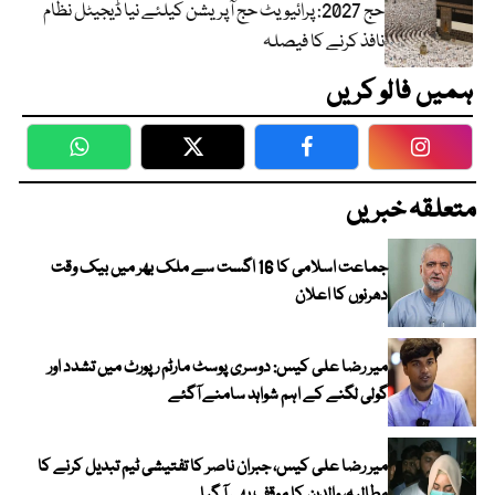
حج 2027: پرائیویٹ حج آپریشن کیلئے نیا ڈیجیٹل نظام
نافذ کرنے کا فیصلہ
ہمیں فالو کریں
WhatsApp
Twitter
Facebook
Faceboo
متعلقہ خبریں
جماعت اسلامی کا 16 اگست سے ملک بھر میں بیک وقت
دھرنوں کا اعلان
میر رضا علی کیس: دوسری پوسٹ مارٹم رپورٹ میں تشدد اور
گولی لگنے کے اہم شواہد سامنے آگئے
میر رضا علی کیس، جبران ناصر کا تفتیشی ٹیم تبدیل کرنے کا
مطالبہ، والدین کا موقف بھی آ گیا