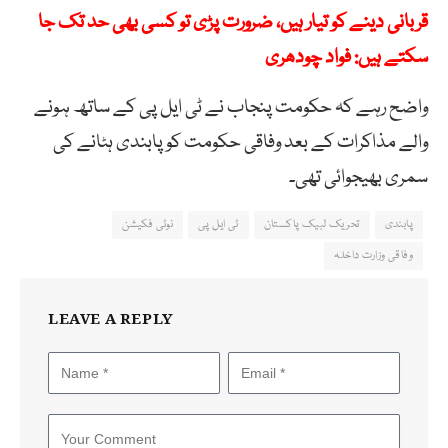
قربانی دینے کو تیار ہیں، ضرورت پڑی تو کسی بھی حد تک جا
سکتے ہیں: فواد چودھری
واضح رہے کہ حکومت پنجاب نے ٹی ایل پی کے ساتھ ہونے
والے مذاکرات کے بعد وفاقی حکومت کو پابندی ہٹانے کی
سمری بھیجوائی تھی۔
پابندی
تحریک لبیک پاکستان
ٹی ایل پی
نوٹی فکیشن
وفاقی وزارت داخلہ
LEAVE A REPLY