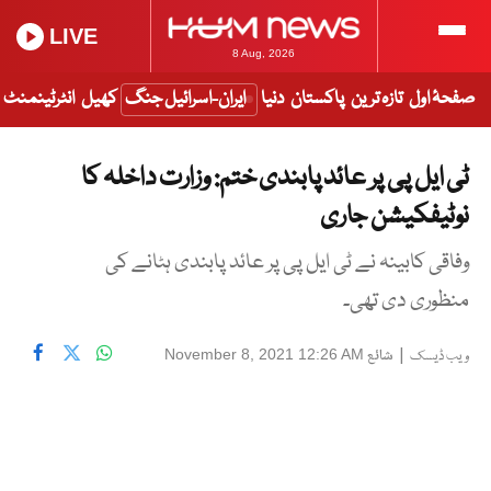
LIVE
8 Aug, 2026
صفحۂ اول
تازہ ترین
پاکستان
دنیا
ایران-اسرائیل جنگ
کھیل
انٹرٹینمنٹ
ٹی ایل پی پر عائد پابندی ختم: وزارت داخلہ کا
نوٹیفکیشن جاری
وفاقی کابینہ نے ٹی ایل پی پر عائد پابندی ہٹانے کی
منظوری دی تھی۔
|
شائع
November 8, 2021 12:26 AM
ویب ڈیسک