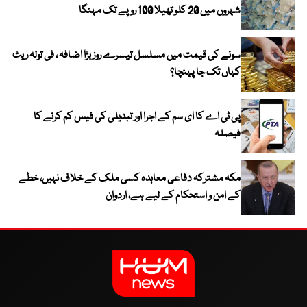
شہروں میں 20 کلو تھیلا 100 روپے تک مہنگا
سونے کی قیمت میں مسلسل تیسرے روز بڑا اضافہ ، فی تولہ ریٹ
کہاں تک جا پہنچا؟
پی ٹی اے کا ای سم کے اجرا اور تبدیلی کی فیس کم کرنے کا
فیصلہ
مکہ مشترکہ دفاعی معاہدہ کسی ملک کے خلاف نہیں، خطے
کے امن و استحکام کے لیے ہے، اردوان