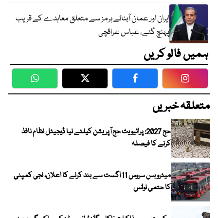
ایران اور عمان آبنائے ہرمز سے متعلق معاہدے کے قریب
پہنچ گئے، عباس عراقچی
ہمیں فالو کریں
WhatsApp
Twitter
Facebook
Faceboo
متعلقہ خبریں
حج 2027: پرائیویٹ حج آپریشن کیلئے نیا ڈیجیٹل نظام نافذ
کرنے کا فیصلہ
میٹرو بس سروس 11 اگست سے بند کرنے کا اعلان، نجی کمپنی
کا حتمی نوٹس