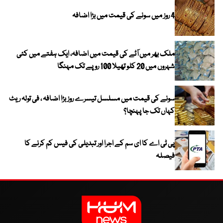
4 روز میں سونے کی قیمت میں بڑا اضافہ
ملک بھر میں آٹے کی قیمت میں اضافہ، ایک ہفتے میں کئی
شہروں میں 20 کلو تھیلا 100 روپے تک مہنگا
سونے کی قیمت میں مسلسل تیسرے روز بڑا اضافہ ، فی تولہ ریٹ
کہاں تک جا پہنچا؟
پی ٹی اے کا ای سم کے اجرا اور تبدیلی کی فیس کم کرنے کا
فیصلہ