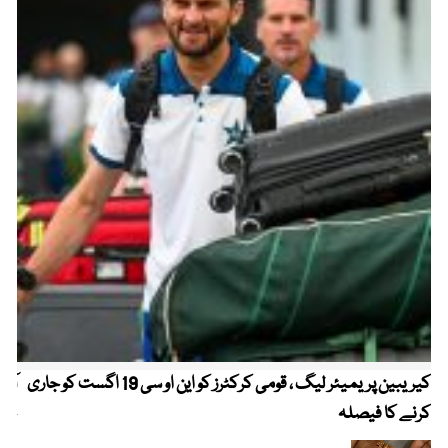
کیریبین پریمیئر لیگ ، قومی کرکٹرز کو این او سی 19 اگست کو جاری
آز
کرنے کا فیصلہ
چھی