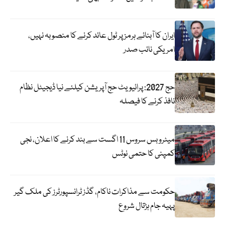
ایران کا آبنائے ہرمز پر ٹول عائد کرنے کا منصوبہ نہیں،
امریکی نائب صدر
حج 2027: پرائیویٹ حج آپریشن کیلئے نیا ڈیجیٹل نظام
نافذ کرنے کا فیصلہ
میٹرو بس سروس 11 اگست سے بند کرنے کا اعلان، نجی
کمپنی کا حتمی نوٹس
حکومت سے مذاکرات ناکام، گڈز ٹرانسپورٹرز کی ملک گیر
پہیہ جام ہڑتال شروع