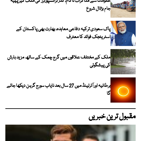
حکومت سے مذاکرات ناکام، گڈز ٹرانسپورٹرز کی ملک گیر پہیہ
جام ہڑتال شروع
پاک سعودی ترکیہ دفاعی معاہدہ، بھارت بھی پاکستان کے
اسٹریٹجک فوائد کا معترف
ملک کے مختلف علاقوں میں گرج چمک کے ساتھ مزید بارش
کی پیشگوئی
برطانیہ اور آئرلینڈ میں 27 سال بعد نایاب سورج گرہن دیکھا جائے
گا
مقبول ترین خبریں