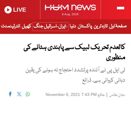
LIVE
8 Aug, 2026
صفحۂ اول
تازہ ترین
پاکستان
دنیا
ایران-اسرائیل جنگ
کھیل
انٹرٹینمنٹ
کالعدم تحریک لبیک سے پابندی ہٹانے کی
منظوری
ٹی ایل پی نے آئندہ پرتشدد احتجاج نہ ہونے کی یقین
دہانی کروائی ہے، ذرائع
|
شائع
November 6, 2021 7:43 PM
عادل نظامی