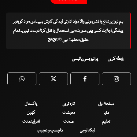
ہم نیوز پر شائع یا نشر ہونے والا مواد ادارتی ٹیم کی کاوش ہے۔ اس مواد کو بغیر
پیشگی اجازت کسی بھی صورت میں استعمال یا نقل کرنا درست نہیں۔ تمام
حقوق محفوظ ہیں © 2026
رابطہ کریں
پرائیویسی پالیسی
WhatsApp
Twitter
Facebook
Faceboo
صفحۂ اول
تازہ ترین
پاکستان
دنیا
معیشت
کھیل
تعلیم
صحت
انٹرٹینمنٹ
ٹیکنالوجی
دلچسپ و عجیب