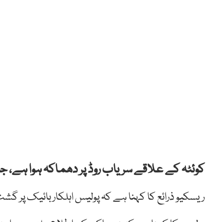
کوئٹہ کے علاقے سریاب روڈ پر دھماکہ ہوا ہے، ج
ریسکیو ذرائع کا کہنا ہے کہ پولیس اہلکار بائیک پر گش