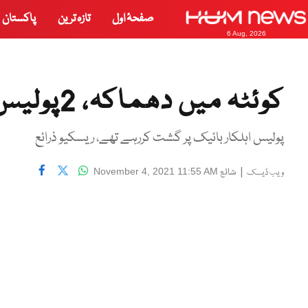
صفحۂ اول
تازہ ترین
پاکستان
6 Aug, 2026
کوئٹہ میں دھماکہ، 2پولیس اہلکار زخمی
پولیس اہلکار بائیک پر گشت کررہے تھے، ریسکیو ذرائع
|
شائع
November 4, 2021 11:55 AM
ویب ڈیسک