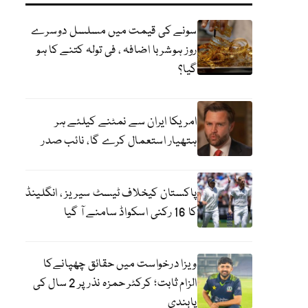
سونے کی قیمت میں مسلسل دوسرے
روز ہوشربا اضافہ ، فی تولہ کتنے کا ہو
گیا؟
امریکا ایران سے نمٹنے کیلئے ہر
ہتھیار استعمال کرے گا، نائب صدر
پاکستان کیخلاف ٹیسٹ سیریز ، انگلینڈ
کا 16 رکنی اسکواڈ سامنے آ گیا
ویزا درخواست میں حقائق چھپانےکا
الزام ثابت؛ کرکٹر حمزہ نذر پر 2 سال کی
پابندی