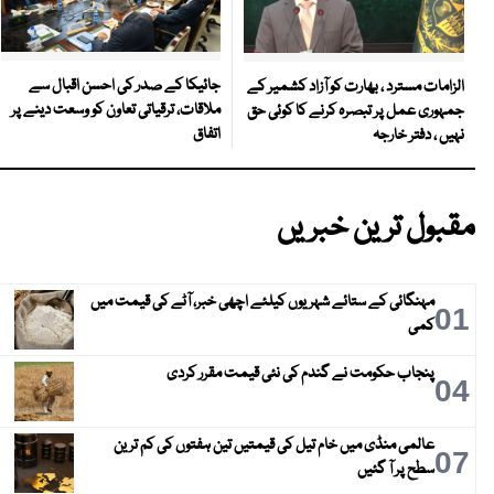
جائیکا کے صدر کی احسن اقبال سے
الزامات مسترد ، بھارت کو آزاد کشمیر کے
ملاقات، ترقیاتی تعاون کو وسعت دینے پر
جمہوری عمل پر تبصرہ کرنے کا کوئی حق
اتفاق
نہیں ، دفتر خارجہ
مقبول ترین خبریں
مہنگائی کے ستائے شہریوں کیلئے اچھی خبر، آٹے کی قیمت میں
01
کمی
پنجاب حکومت نے گندم کی نئی قیمت مقرر کردی
04
عالمی منڈی میں خام تیل کی قیمتیں تین ہفتوں کی کم ترین
07
سطح پر آ گئیں