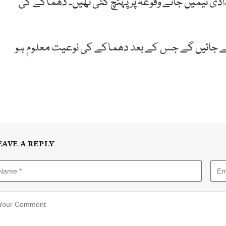
دی ٹیمیں جائے وقوعہ پر پہنچ گئی تھیں۔ دھماکے کی
ائے جائیں گے جس کے بعد دھماکے کی نوعیت معلوم ہو
EAVE A REPLY