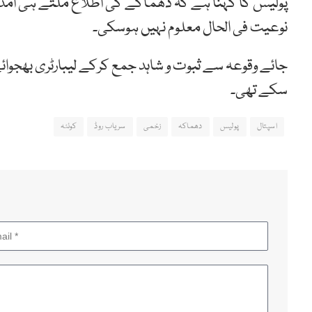
پولیس کا کہنا ہے کہ دھماکے کی اطلاع ملتے ہی امدا
نوعیت فی الحال معلوم نہیں ہوسکی۔
جائے وقوعہ سے ثبوت و شاہد جمع کرکے لیبارٹری بھجو
سکے تھی۔
اسپتال
پولیس
دھماکہ
زخمی
سریاب روڈ
کوئٹہ