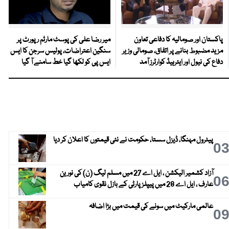
پاکستان اور صومالیہ کا دفاعی تعاون
میر رضا علی کی پوسٹ مارٹم رپورٹ پر
مزید مضبوط بنانے پر اتفاق، صومالی وزیر
سنگین اعتراضات، پولیس سرجن کا ایس
دفاع کی نیول اور ایئرہیڈ کوارٹرز آمد
ایس پی کو لکھا گیا خط سامنے آ گیا
پیٹرول مہنگا، ڈیزل سستا، حکومت نے نئی قیمتوں کا اعلان کر دیا
0
آزاد کشمیر الیکشن ، ایل اے 27 میں مسلم لیگ (ن) کی نورین
0
عارف ، ایل اے 28 میں پیپلز پارٹی کے بازل نقوی کامیاب
عالمی مارکیٹ میں سونے کی قیمت میں بڑا اضافہ
0