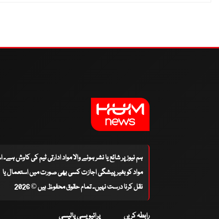
ہم نیوز پر شائع یا نشر ہونے والا مواد ادارتی ٹیم کی کاوش ہے۔ 
مواد کو بغیر پیشگی اجازت کسی بھی صورت میں استعمال یا
نقل کرنا درست نہیں۔ تمام حقوق محفوظ ہیں © 2026
رابطہ کریں
پرائیویسی پالیسی