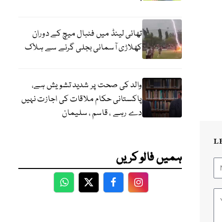
تھائی لینڈ میں فٹبال میچ کے دوران
کھلاڑی آسمانی بجلی گرنے سے ہلاک
والد کی صحت پر شدید تشویش ہے،
پاکستانی حکام ملاقات کی اجازت نہیں
دے رہے ، قاسم ، سلیمان
L
ہمیں فالو کریں
WhatsApp
Twitter
Facebook
Facebook