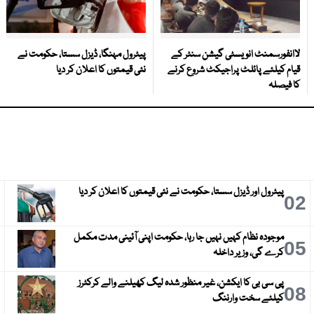
لاانفورسمنٹ انویسٹی گیشن سنٹر کے
پیٹرول مہنگا، ڈیزل سستا، حکومت نے
قیام کیلئے پائلٹ پراجیکٹ شروع کرنے
نئی قیمتوں کا اعلان کر دیا
کا فیصلہ
پیٹرول اور ڈیزل سستا، حکومت نے نئی قیمتوں کا اعلان کر دیا
3
02
موجودہ نظام کہیں نہیں جا رہا، حکومت اپنی آئینی مدت مکمل
6
05
کرے گی، وزیر داخلہ
پی سی بی کا ایکشن، غیر منظور شدہ لیگ کھیلنے والے کرکٹرز
9
08
کیلئے سخت وارننگ