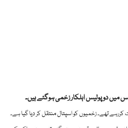
س میں دو پولیس اہلکار زخمی ہوگئے ہیں۔
ت کررہے تھے۔ زخمیوں کو اسپتال منتقل کر دیا گیا ہے۔