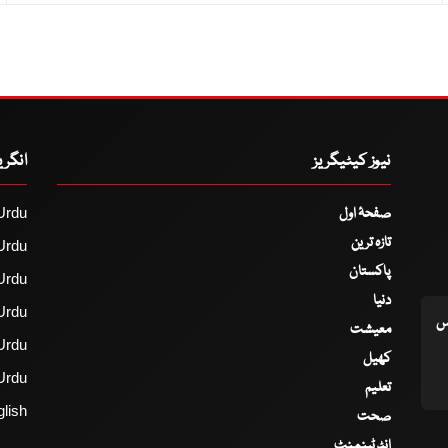
نیوز کیٹیگریز
انگر
صفحۂ اول
Urdu
تازہ ترین
Urdu
پاکستان
Urdu
دنیا
Urdu
اس
معیشت
Urdu
کھیل
Urdu
تعلیم
lish
صحت
انٹرٹینمنٹ