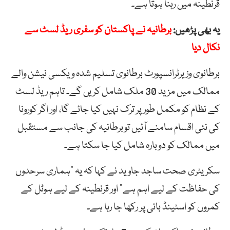
قرنطینہ میں رہنا ہوتا ہے۔
یہ بھی پڑھیں:
برطانیہ نے پاکستان کو سفری ریڈ لسٹ سے
نکال دیا
برطانوی وزیرٹرانسپورٹ برطانوی تسلیم شدہ ویکسی نیشن والے
ممالک میں مزید 30 ملک شامل کریں گے۔ تاہم ریڈ لسٹ
کے نظام کو مکمل طور پر ترک نہیں کیا جائے گا، اور اگر کورونا
کی نئی اقسام سامنے آئیں توبرطانیہ کی جانب سے مستقبل
میں ممالک کو دوبارہ شامل کیا جا سکتا ہے۔
سکریٹری صحت ساجد جاوید نے کہا کہ یہ “ہماری سرحدوں
کی حفاظت کے لیے اہم ہے” اور قرنطینہ کے لیے ہوٹل کے
کمروں کو اسٹینڈ بائی پر رکھا جا رہا ہے۔