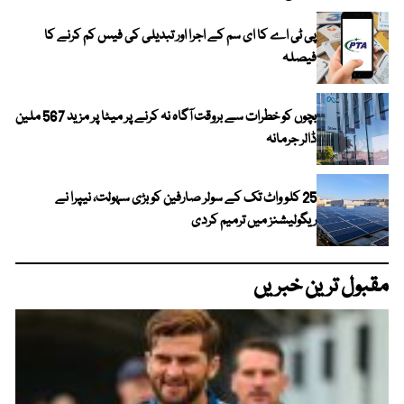
پی ٹی اے کا ای سم کے اجرا اور تبدیلی کی فیس کم کرنے کا
فیصلہ
بچوں کو خطرات سے بروقت آگاہ نہ کرنے پر میٹا پر مزید 567 ملین
ڈالر جرمانہ
25 کلو واٹ تک کے سولر صارفین کو بڑی سہولت، نیپرا نے
ریگولیشنز میں ترمیم کردی
مقبول ترین خبریں