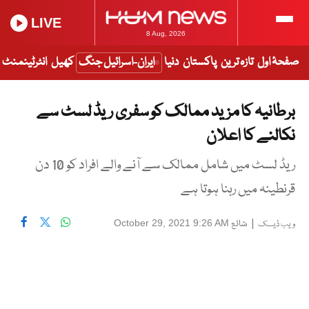
LIVE
8 Aug, 2026
صفحۂ اول
تازہ ترین
پاکستان
دنیا
ایران-اسرائیل جنگ
کھیل
انٹرٹینمنٹ
برطانیہ کا مزید ممالک کو سفری ریڈ لسٹ سے
نکالنے کا اعلان
ریڈ لسٹ میں شامل ممالک سے آنے والے افراد کو 10 دن
قرنطینہ میں رہنا ہوتا ہے
|
شائع
October 29, 2021 9:26 AM
ویب ڈیسک