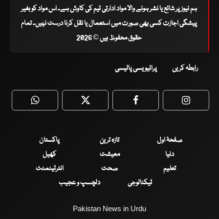
ہم نیوز پر شائع یا نشر ہونے والا مواد ادارتی ٹیم کی کاوش ہے۔ اس مواد کو بغیر
پیشگی اجازت کسی بھی صورت میں استعمال یا نقل کرنا درست نہیں۔ تمام
حقوق محفوظ ہیں © 2026
رابطہ کریں
پرائیویسی پالیسی
WhatsApp
Twitter
Facebook
Faceboo
صفحۂ اول
تازہ ترین
پاکستان
دنیا
معیشت
کھیل
تعلیم
صحت
انٹرٹینمنٹ
ٹیکنالوجی
دلچسپ و عجیب
Pakistan News in Urdu