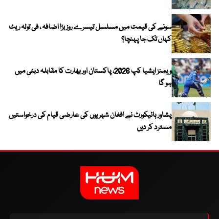
سونے کی قیمت میں مسلسل تیسرے روز بڑا اضافہ ، فی تولہ ریٹ
کہاں تک جا پہنچا؟
ویمنز ایشیا کپ 2026، پاکستان اور بھارت کا مقابلہ دبئی میں
ہو گا
پشاور ہائیکورٹ نے افغان شہریوں کی عارضی قیام کی درخواستیں
مسترد کر دیں