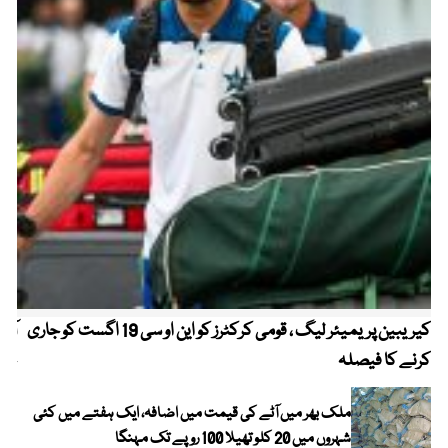
کیریبین پریمیئر لیگ ، قومی کرکٹرز کو این او سی 19 اگست کو جاری
آز
کرنے کا فیصلہ
چھی
ملک بھر میں آٹے کی قیمت میں اضافہ، ایک ہفتے میں کئی
شہروں میں 20 کلو تھیلا 100 روپے تک مہنگا