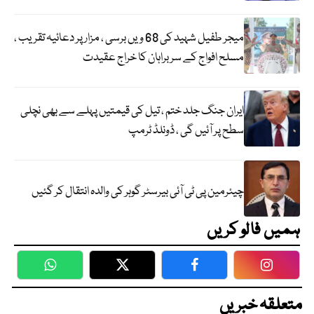
میجر طفیل شہید کی 68 ویں برسی ، مزار پر دعائیہ تقریب ،
مسلح افواج کے سربراہان کا خراج عقیدت
ایران جنگ جلد ختم ، تیل کی قیمتیں پہلے سے بھی نچلی
سطح پر آئیں گی ، ڈونلڈ ٹرمپ
چیئرمین پی ٹی آئی بیرسٹر گوہر کی والدہ انتقال کر گئیں
ہمیں فالو کریں
WhatsApp
Twitter
Facebook
Faceboo
متعلقہ خبریں