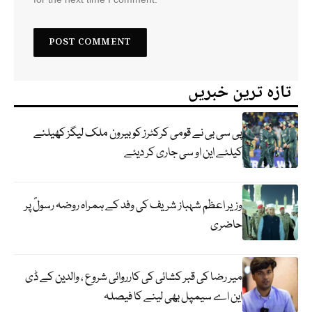
تازہ ترین خبریں
پی سی بی نے قومی کرکٹرز کو بیرون ملک لیگز کھیلنے
کیلئے این او سی جاری کر دیئے
وزیر اعظم شہباز شریف کی وفد کے ہمراہ روضہ رسولؐ پر
حاضری
میر رضا کی قبر کشائی کی کارروائی شروع ، والدین کے ڈی
این اے سیمپل بھی لینے کا فیصلہ