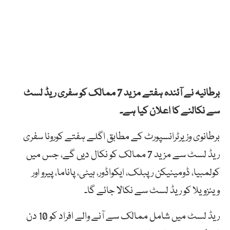
برطانیہ نے آئندہ ہفتے مزید 7 ممالک کو سفری ریڈ لسٹ
سے نکالنے کا اعلان کیا ہے۔
برطانوی وزیرٹرانسپورٹ کے مطابق اگلے ہفتے کورونا سفری
ریڈ لسٹ سے مزید 7 ممالک کو نکال دیں گے، جس میں
کولمبیا، ڈومینیکن رپبلک، ایکواڈور، ہیٹی، پاناما، پیرو اور
وینزویلا کو ریڈ لسٹ سے نکالا جائے گا۔
ریڈ لسٹ میں شامل ممالک سے آنے والے افراد کو 10 دن