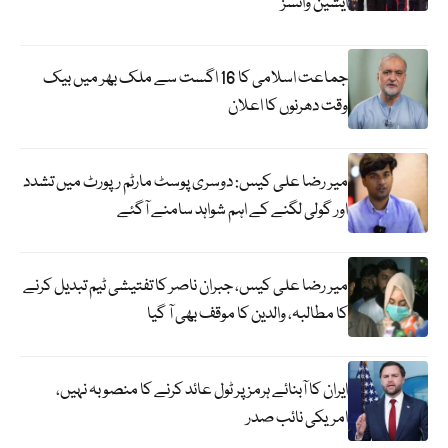
ایشین وائسز
جماعت اسلامی کا 16 اگست سے ملک بھر میں بیک
وقت دھرنوں کا اعلان
میر رضا علی کیس: دوسری پوسٹ مارٹم رپورٹ میں تشدد
اور گولی لگنے کے اہم شواہد سامنے آگئے
میر رضا علی کیس، جبران ناصر کا تفتیشی ٹیم تبدیل کرنے
کا مطالبہ، والدین کا موقف بھی آ گیا
ایران کا آبنائے ہرمز پر ٹول عائد کرنے کا منصوبہ نہیں،
امریکی نائب صدر