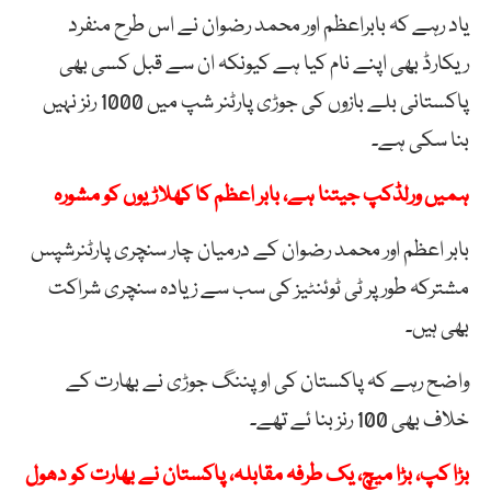
یاد رہے کہ بابراعظم اور محمد رضوان نے اس طرح منفرد
ریکارڈ بھی اپنے نام کیا ہے کیونکہ ان سے قبل کسی بھی
پاکستانی بلے بازوں کی جوڑی پارٹنر شپ میں 1000 رنز نہیں
بنا سکی ہے۔
ہمیں ورلڈکپ جیتنا ہے، بابر اعظم کا کھلاڑیوں کو مشورہ
بابر اعظم اور محمد رضوان کے درمیان چار سنچری پارٹنرشپس
مشترکہ طور پر ٹی ٹوئنٹیز کی سب سے زیادہ سنچری شراکت
بھی ہیں۔
واضح رہے کہ پاکستان کی اوپننگ جوڑی نے بھارت کے
خلاف بھی 100 رنز بنا ئے تھے۔
بڑا کپ، بڑا میچ، یک طرفہ مقابلہ، پاکستان نے بھارت کو دھول