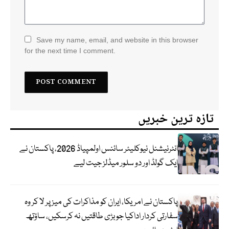
Save my name, email, and website in this browser
for the next time I comment.
تازہ ترین خبریں
انٹرنیشنل نیوکلیئر سائنس اولمپیاڈ 2026، پاکستان نے
ایک گولڈ اور دو سلور میڈلز جیت لیے
پاکستان نے امریکا، ایران کو مذاکرات کی میز پر لا کر وہ
سفارتی کردار اداکیا جو بڑی طاقتیں نہ کرسکیں، ساؤتھ