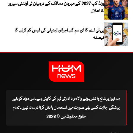
ورلڈ کپ 2027 کے میزبان ممالک کے درمیان ٹی ٹوئنٹی سیریز
کا اعلان
پی ٹی اے کا ای سم کے اجرا اور تبدیلی کی فیس کم کرنے کا
فیصلہ
ہم نیوز پر شائع یا نشر ہونے والا مواد ادارتی ٹیم کی کاوش ہے۔ اس مواد کو بغیر
پیشگی اجازت کسی بھی صورت میں استعمال یا نقل کرنا درست نہیں۔ تمام
حقوق محفوظ ہیں © 2026