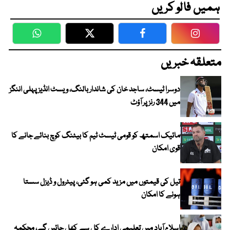
ہمیں فالو کریں
WhatsApp
Twitter
Facebook
Faceboo
متعلقہ خبریں
دوسرا ٹیسٹ، ساجد خان کی شاندار بالنگ، ویسٹ انڈیز پہلی اننگز
میں 344 رنز پر آؤٹ
مائیک اسمتھ کو قومی ٹیسٹ ٹیم کا بیٹنگ کوچ بنائے جانے کا
قوی امکان
تیل کی قیمتوں میں مزید کمی ہو گئی، پیٹرول و ڈیزل سستا
ہونے کا امکان
اسلام آباد میں تعلیمی ادارے کل سے کھل جائیں گے، محکمہ