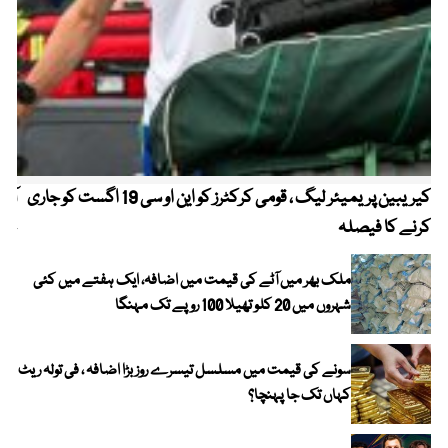
کیریبین پریمیئر لیگ ، قومی کرکٹرز کو این او سی 19 اگست کو جاری
آز
کرنے کا فیصلہ
چھی
ملک بھر میں آٹے کی قیمت میں اضافہ، ایک ہفتے میں کئی
شہروں میں 20 کلو تھیلا 100 روپے تک مہنگا
سونے کی قیمت میں مسلسل تیسرے روز بڑا اضافہ ، فی تولہ ریٹ
کہاں تک جا پہنچا؟