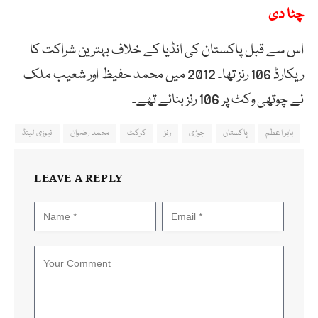
چٹا دی
اس سے قبل پاکستان کی انڈیا کے خلاف بہترین شراکت کا
ریکارڈ 106 رنز تھا۔ 2012 میں محمد حفیظ اور شعیب ملک
نے چوتھی وکٹ پر 106 رنز بنائے تھے۔
بابر اعظم
پاکستان
جوڑی
رنز
کرکٹ
محمد رضوان
نیوزی لینڈ
LEAVE A REPLY