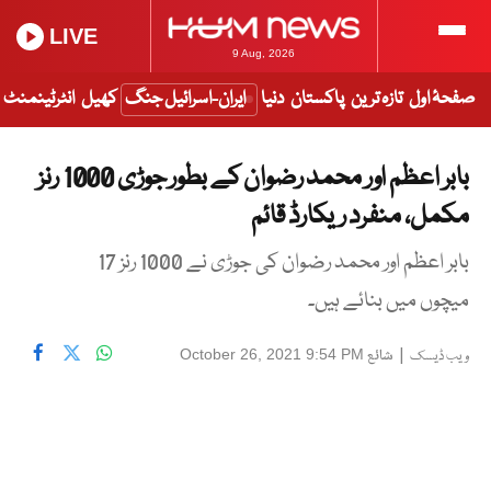
LIVE
9 Aug, 2026
صفحۂ اول
تازہ ترین
پاکستان
دنیا
ایران-اسرائیل جنگ
کھیل
انٹرٹینمنٹ
بابر اعظم اور محمد رضوان کے بطور جوڑی 1000 رنز
مکمل، منفرد ریکارڈ قائم
بابر اعظم اور محمد رضوان کی جوڑی نے 1000 رنز 17
میچوں میں بنائے ہیں۔
|
شائع
October 26, 2021 9:54 PM
ویب ڈیسک