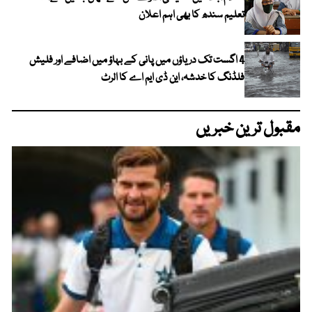
تعلیم سندھ کا بھی اہم اعلان
4 اگست تک دریاؤں میں پانی کے بہاؤ میں اضافے اور فلیش
فلڈنگ کا خدشہ، این ڈی ایم اے کا الرٹ
مقبول ترین خبریں