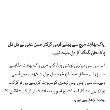
پاک بھارت میچ سے پہلے قومی کرکٹر حسن علی نے دل دل
پاکستان گنگنا کر دل جیت لیے۔
آئی سی سی مینزٹی ٹوئنٹی ورلڈ کپ میں پاک بھارت مقابلے
سے پہلے سوشل میڈیا پر خوب ہل چل دیکھنے میں آرہی
ہے۔ شائقین اپنی اپنی ٹیموں کو سپورٹ کر رہے ہیں تو کرکٹ
بورڈزبھی یاد گار لمحات اور اہم پیغامات شیئر کر کے شائقین کا
جذبہ بڑھارہے ہیں۔