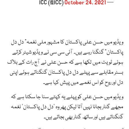
October 24, 2021
— ICC (@ICC)
ویڈیو میں حسن علی پاکستان کا مشہور ملی نغمہ” دل دل
پاکستان” گنگنا رہے ہیں۔ آئی سی سی نے ویڈیو شیئر کرتے
ہوئے ٹویٹ میں لکھا ہے کہ حسن علی نے آج رات کے بلاک
بسٹر مقابلے سے پہلے دل دل پاکستان گنگناتے ہوئے اپنی
دل اور روح کو اس نغمے میں پیش کیا ہے۔
ویڈیو میں حسن علی کو پہلے یہ کہتے سنا جا سکتا ہے کہ
مجھے گٹار بجانا نہیں آتا لیکن پھر وہ ’دل دل پاکستان‘ نغمہ
گنگناتے ہیں اور ساتھ گٹار بھی بجاتے ہیں۔