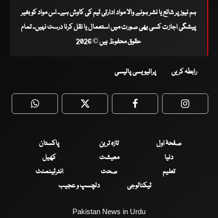
ہم نیوز پر شائع یا نشر ہونے والا مواد ادارتی ٹیم کی کاوش ہے۔ اس مواد کو بغیر
پیشگی اجازت کسی بھی صورت میں استعمال یا نقل کرنا درست نہیں۔ تمام
حقوق محفوظ ہیں © 2026
رابطہ کریں
پرائیویسی پالیسی
WhatsApp
Twitter
Facebook
Faceboo
صفحۂ اول
تازہ ترین
پاکستان
دنیا
معیشت
کھیل
تعلیم
صحت
انٹرٹینمنٹ
ٹیکنالوجی
دلچسپ و عجیب
Pakistan News in Urdu