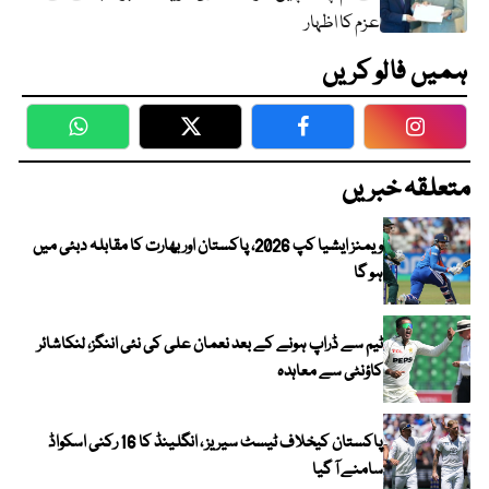
عزم کا اظہار
ہمیں فالو کریں
WhatsApp
Twitter
Facebook
Faceboo
متعلقہ خبریں
ویمنز ایشیا کپ 2026، پاکستان اور بھارت کا مقابلہ دبئی میں
ہو گا
ٹیم سے ڈراپ ہونے کے بعد نعمان علی کی نئی اننگز، لنکاشائر
کاؤنٹی سے معاہدہ
پاکستان کیخلاف ٹیسٹ سیریز ، انگلینڈ کا 16 رکنی اسکواڈ
سامنے آ گیا