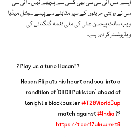
ایسے میں آئی سی سی بھی کسی سے پیچھے نہیں ۔ آئی سی
سی نے روایتی حریفوں کے سپر مقابلے سے پہلے سوشل میڈیا
ویب سائٹ پرحسن علی کی ملی نغمہ گنگنانے کی
ویڈیوشیئر کر دی ہے۔
? Play us a tune Hasan! ?
Hasan Ali puts his heart and soul into a
rendition of ‘Dil Dil Pakistan’ ahead of
tonight’s blockbuster
#T20WorldCup
match against
#India
??
https://t.co/f7ulxwmrt8