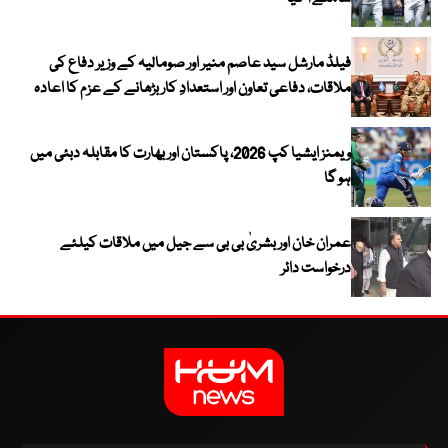
فیلڈ مارشل سید عاصم منیر اور صومالیہ کے وزیر دفاع کی
ملاقات، دفاعی تعاون اور استعدادِ کار بڑھانے کے عزم کا اعادہ
ویمنز ایشیا کپ 2026، پاکستان اور بھارت کا مقابلہ دبئی میں
ہو گا
عمران خان اور بشریٰ بی بی سے جیل میں ملاقات کیلئے
درخواست دائر