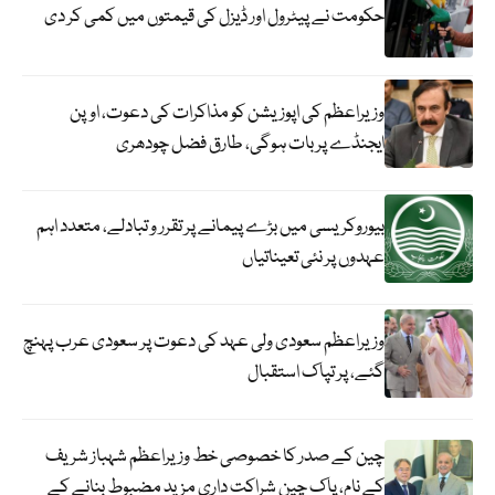
حکومت نے پیٹرول اور ڈیزل کی قیمتوں میں کمی کر دی
وزیراعظم کی اپوزیشن کو مذاکرات کی دعوت، اوپن
ایجنڈے پر بات ہوگی، طارق فضل چودھری
بیوروکریسی میں بڑے پیمانے پر تقرر و تبادلے، متعدد اہم
عہدوں پر نئی تعیناتیاں
وزیراعظم سعودی ولی عہد کی دعوت پر سعودی عرب پہنچ
گئے، پر تپاک استقبال
چین کے صدر کا خصوصی خط وزیراعظم شہباز شریف
کے نام، پاک چین شراکت داری مزید مضبوط بنانے کے