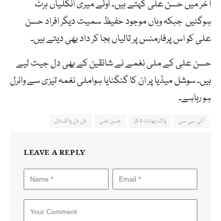
آخر میں حسن علی کہتے ہیں۔ اوئے میری انگلیاں ہرٹ
ہوگئیں جبکہ وہاں موجود حفیظ سمیت دیگر افراد حسن
علی کو اس پرفارمنس پر تالیاں بجا کر داد بھی دیتے ہیں۔
حسن علی کے ملی نغمے نے شائقین کے بھی دل جیت لیے
ہیں۔ سوشل میڈیا پر ان کا گنگنایا ہواملی نغمہ تیزی سے وائرل
ہو رہاہے۔
آئی سی سی
پاک بھارت ٹاکرا
حسن علی
دل دل پاکستان
LEAVE A REPLY