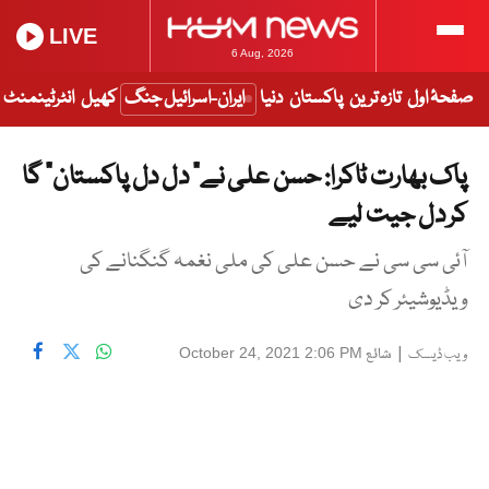
LIVE
6 Aug, 2026
صفحۂ اول
تازہ ترین
پاکستان
دنیا
ایران-اسرائیل جنگ
کھیل
انٹرٹینمنٹ
پاک بھارت ٹاکرا: حسن علی نے” دل دل پاکستان” گا
کر دل جیت لیے
آئی سی سی نے حسن علی کی ملی نغمہ گنگنانے کی
ویڈیوشیئر کر دی
|
شائع
October 24, 2021 2:06 PM
ویب ڈیسک