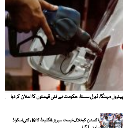
پیٹرول مہنگا، ڈیزل سستا، حکومت نے نئی قیمتوں کا اعلان کر دیا
پنج
پاکستان کیخلاف ٹیسٹ سیریز ، انگلینڈ کا 16 رکنی اسکواڈ
سامنے آ گیا