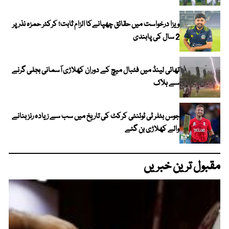
ویزا درخواست میں حقائق چھپانےکا الزام ثابت؛ کرکٹر حمزہ نذر پر
2 سال کی پابندی
تھائی لینڈ میں فٹبال میچ کے دوران کھلاڑی آسمانی بجلی گرنے
سے ہلاک
جوس بٹلر ٹی ٹوئنٹی کرکٹ کی تاریخ میں سب سے زیادہ رنز بنانے
والے کھلاڑی بن گئے
مقبول ترین خبریں