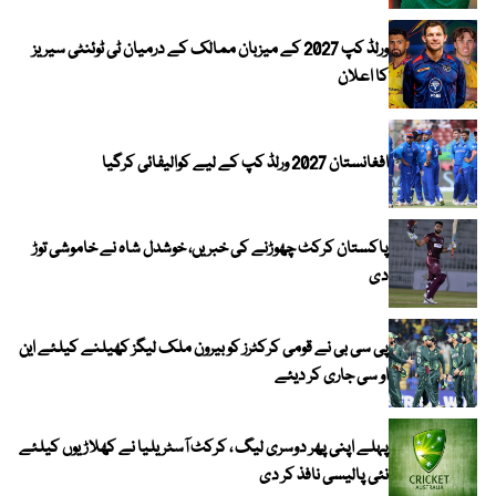
ورلڈ کپ 2027 کے میزبان ممالک کے درمیان ٹی ٹوئنٹی سیریز
کا اعلان
افغانستان 2027 ورلڈ کپ کے لیے کوالیفائی کرگیا
پاکستان کرکٹ چھوڑنے کی خبریں، خوشدل شاہ نے خاموشی توڑ
دی
پی سی بی نے قومی کرکٹرز کو بیرون ملک لیگز کھیلنے کیلئے این
او سی جاری کر دیئے
پہلے اپنی پھر دوسری لیگ ، کرکٹ آسٹریلیا نے کھلاڑیوں کیلئے
نئی پالیسی نافذ کر دی