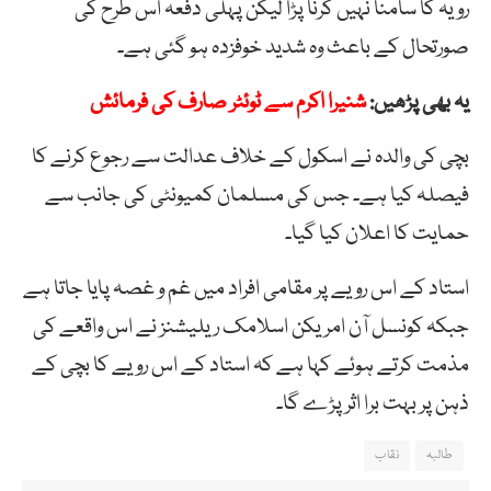
رویہ کا سامنا نہیں کرنا پڑا لیکن پہلی دفعہ اس طرح کی
صورتحال کے باعث وہ شدید خوفزدہ ہو گئی ہے۔
یہ بھی پڑھیں:
شنیرا اکرم سے ٹوئٹر صارف کی فرمائش
بچی کی والدہ نے اسکول کے خلاف عدالت سے رجوع کرنے کا
فیصلہ کیا ہے۔ جس کی مسلمان کمیونٹی کی جانب سے
حمایت کا اعلان کیا گیا۔
استاد کے اس رویے پر مقامی افراد میں غم و غصہ پایا جاتا ہے
جبکہ کونسل آن امریکن اسلامک ریلیشنز نے اس واقعے کی
مذمت کرتے ہوئے کہا ہے کہ استاد کے اس رویے کا بچی کے
ذہن پر بہت برا اثر پڑے گا۔
طالبہ
نقاب