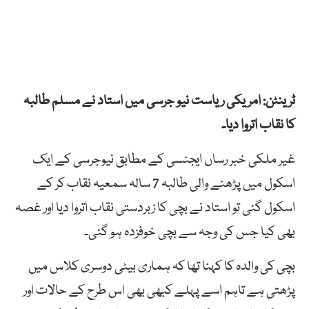
ٹرینٹن: امریکی ریاست نیو جرسی میں استاد نے مسلم طالبہ
کا نقاب اتروا دیا۔
غیر ملکی خبر رساں ایجنسی کے مطابق نیوجرسی کے ایک
اسکول میں پڑھنے والی طالبہ 7 سالہ سمعیہ نقاب کر کے
اسکول گئی تو استاد نے بچی کا زبردستی نقاب اتروا دیا اور غصہ
بھی کیا جس کی وجہ سے بچی خوفزدہ ہو گئی۔
بچی کی والدہ کا کہنا تھا کہ ہماری بیٹی دوسری کلاس میں
پڑھتی ہے تاہم اسے پہلے کبھی بھی اس طرح کے حالات اور