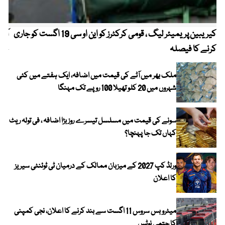
کیریبین پریمیئر لیگ ، قومی کرکٹرز کو این او سی 19 اگست کو جاری
آز
کرنے کا فیصلہ
چھی
ملک بھر میں آٹے کی قیمت میں اضافہ، ایک ہفتے میں کئی
شہروں میں 20 کلو تھیلا 100 روپے تک مہنگا
سونے کی قیمت میں مسلسل تیسرے روز بڑا اضافہ ، فی تولہ ریٹ
کہاں تک جا پہنچا؟
ورلڈ کپ 2027 کے میزبان ممالک کے درمیان ٹی ٹوئنٹی سیریز
کا اعلان
میٹرو بس سروس 11 اگست سے بند کرنے کا اعلان، نجی کمپنی
کا حتمی نوٹس