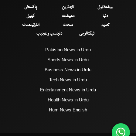
صفحۂ اول
تازہ ترین
پاکستان
دنیا
معیشت
کھیل
تعلیم
صحت
انٹرٹینمنٹ
ٹیکنالوجی
دلچسپ و عجیب
Pakistan News in Urdu
Sports News in Urdu
Business News in Urdu
Tech News in Urdu
Entertainment News in Urdu
Health News in Urdu
Hum News English