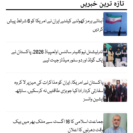
تازہ ترین خبریں
آبنائے ہرمز کھولنے کیلئے ایران نے امریکا کو 6 شرائط پیش
کر دیں
انٹرنیشنل نیوکلیئر سائنس اولمپیاڈ 2026، پاکستان نے
ایک گولڈ اور دو سلور میڈلز جیت لیے
پاکستان نے امریکا، ایران کو مذاکرات کی میز پر لا کر وہ
سفارتی کردار اداکیا جو بڑی طاقتیں نہ کرسکیں، ساؤتھ
ایشین وائسز
جماعت اسلامی کا 16 اگست سے ملک بھر میں بیک
وقت دھرنوں کا اعلان