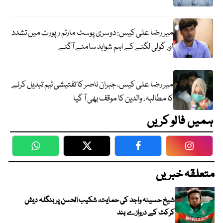
میر رضا علی کیس: دوسری پوسٹ مارٹم رپورٹ میں تشدد
اور گولی لگنے کے اہم شواہد سامنے آگئے
میر رضا علی کیس، جبران ناصر کا تفتیشی ٹیم تبدیل کرنے
کا مطالبہ، والدین کا موقف بھی آ گیا
ہمیں فالو کریں
WhatsApp
Twitter
Facebook
Faceboo
متعلقہ خبریں
شیخ حسینہ واجد کی حمایت، شکیب الحسن پر بنگلہ دیش
کرکٹ کے دروازے بند