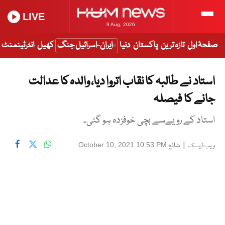
LIVE
9 Aug, 2026
صفحۂ اول
تازہ ترین
پاکستان
دنیا
ایران-اسرائیل جنگ
کھیل
انٹرٹینمنٹ
استاد نے طالبہ کا نقاب اتروا دیا، والدہ کا عدالت
جانے کا فیصلہ
استاد کے رویےسے بچی خوفزدہ ہو گئی۔
|
شائع
October 10, 2021 10:53 PM
ویب ڈیسک