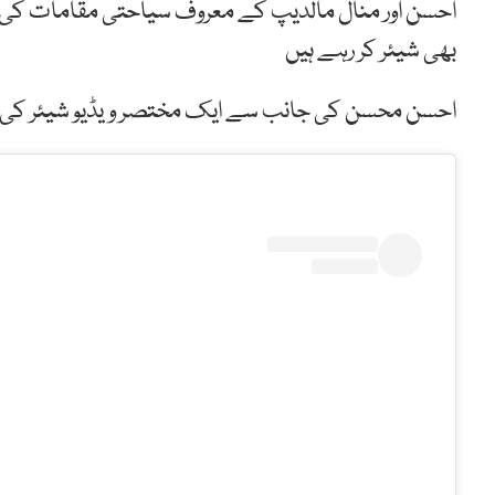
احسن اور منال مالدیپ کے معروف سیاحتی مقامات کی سیر م
بھی شیئر کر رہے ہیں
احسن محسن کی جانب سے ایک مختصر ویڈیو شیئر کی گ