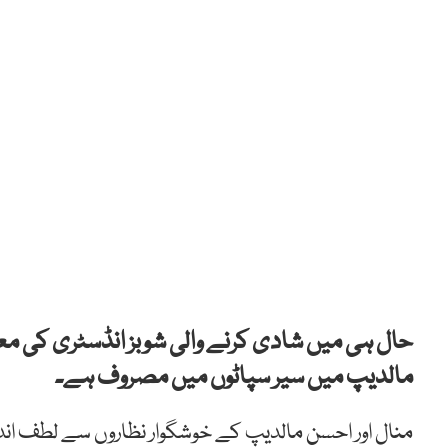
حال ہی میں شادی کرنے والی شوبز انڈسٹری کی مع
مالدیپ میں سیر سپاٹوں میں مصروف ہے۔
منال اور احسن مالدیپ کے خوشگوار نظاروں سے لطف اندو