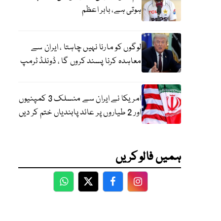
ہوتی ہے، بابر اعظم
لوگوں کو مارنا نہیں چاہتا ، ایران سے
معاہدہ کرنا پسند کروں گا ، ڈونلڈ ٹرمپ
امریکا نے ایران سے منسلک 3 کمپنیوں
اور 2 طیاروں پر عائد پابندیاں ختم کر دیں
ہمیں فالو کریں
WhatsApp
Twitter
Facebook
Facebook