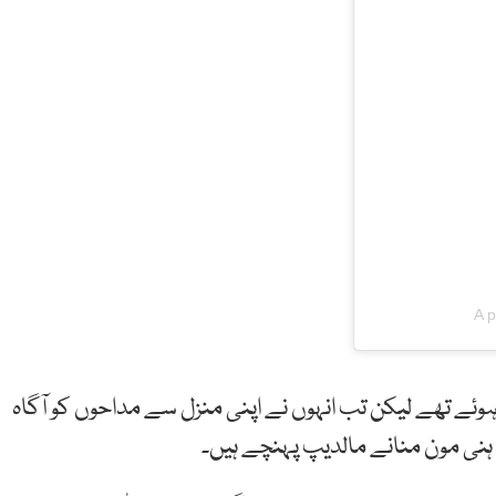
A p
کستان سے روانہ ہوئے تھے لیکن تب انہوں نے اپنی منزل سے مداحوں کو آگاہ
وہ ہنی مون منانے مالدیپ پہنچے ہیں۔