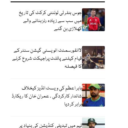
جوس بٹلر ٹی ٹوئنٹی کرکٹ کی تاریخ
میں سب سے زیادہ رنز بنانے والے
کھلاڑی بن گئے
لاانفورسمنٹ انویسٹی گیشن سنٹر کے
قیام کیلئے پائلٹ پراجیکٹ شروع کرنے
کا فیصلہ
بابر اعظم کی ویسٹ انڈیز کیخلاف
شاندار کارکردگی ، عمران خان کا ریکارڈ
برابر کر دیا
ٹیم میں تبدیلی کنڈیشن کی بنیاد پر