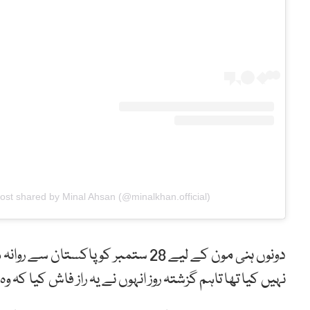
ost shared by Minal Ahsan (@minalkhan.official)
دونوں ہنی مون کے لیے 28 ستمبر کو پا
نہیں کیا تھا تاہم گزشتہ روز انہوں نے یہ راز فاش کیا کہ 