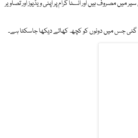
یں مصروف ہیں اور انسٹا گرام پر اپنی ویڈیوز اور تصاویر
ئی جس میں دونوں کو کچھ کھاتے دیکھا جاسکتا ہے۔