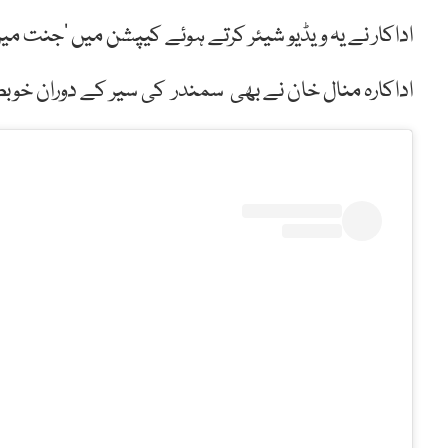
اداکار نے یہ ویڈیو شیئر کرتے ہوئے کیپشن میں ’جنت میں 
اداکارہ منال خان نے بھی سمندر کی سیر کے دوران خوبص