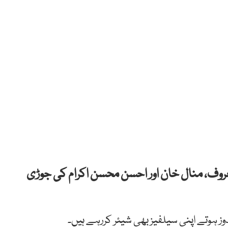
روف، منال خان اور احسن محسن اکرام کی جوڑی
ز ہوتے اپنی سیلفیز بھی شیئر کررہے ہیں۔