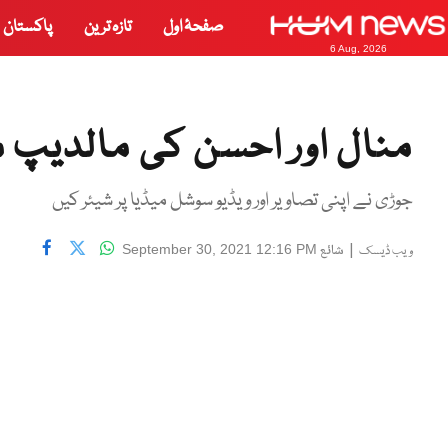
صفحۂ اول
تازہ ترین
پاکستان
6 Aug, 2026
منال اور احسن کی مالدیپ م
جوڑی نے اپنی تصاویر اور ویڈیو سوشل میڈیا پر شیئر کیں
|
شائع
September 30, 2021 12:16 PM
ویب ڈیسک