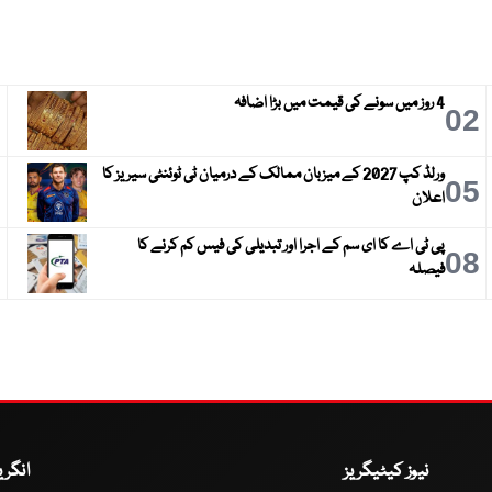
4 روز میں سونے کی قیمت میں بڑا اضافہ
3
02
ورلڈ کپ 2027 کے میزبان ممالک کے درمیان ٹی ٹوئنٹی سیریز کا
6
05
اعلان
پی ٹی اے کا ای سم کے اجرا اور تبدیلی کی فیس کم کرنے کا
9
08
فیصلہ
نیوز کیٹیگریز
انگر