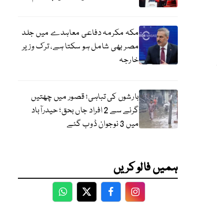
مکہ مکرمہ دفاعی معاہدے میں جلد
مصر بھی شامل ہو سکتا ہے، ترک وزیر
خارجہ
بارشوں کی تباہی؛ قصور میں چھتیں
گرنے سے 2 افراد جاں بحق؛ حیدرآباد
میں 3 نوجوان ڈوب گئے
ہمیں فالو کریں
WhatsApp
Twitter
Facebook
Facebook