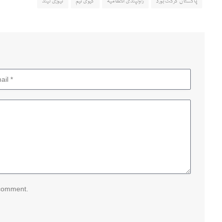
پاکستان کرکٹ بورڈ
راولپنڈی انتظامیہ
کیوی ٹیم
نیوزی لینڈ
 comment.