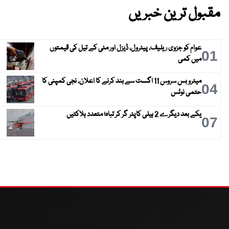
مقبول ترین خبریں
عوام کو جزوی ریلیف، پیٹرول، ڈیزل اور مٹی کے تیل کی قیمتوں
01
میں کمی
میٹرو بس سروس 11 اگست سے بند کرنے کا اعلان، نجی کمپنی کا
04
حتمی نوٹس
یکے بعد دیگرے 2 ہیلی کاپٹر گر کر تباہ؛ متعدد ہلاکتیں
07