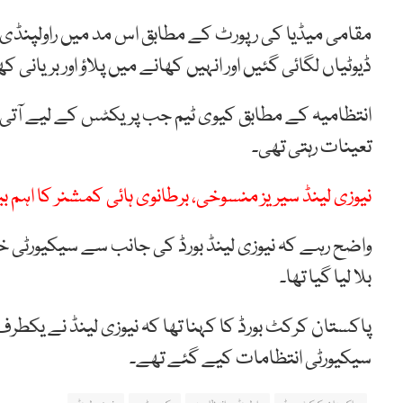
مقامی میڈیا کی رپورٹ کے مطابق اس مد میں راولپنڈی ا
ڈیوٹیاں لگائی گئیں اور انہیں کھانے میں پلاؤ اور بریانی ک
انتظامیہ کے مطابق کیوی ٹیم جب پریکٹس کے لیے آتی تھی
تعینات رہتی تھی۔
نیوزی لینڈ سیریز منسوخی، برطانوی ہائی کمشنر کا اہم بی
واضح رہے کہ نیوزی لینڈ بورڈ کی جانب سے سیکیورٹی خد
بلا لیا گیا تھا۔
پاکستان کرکٹ بورڈ کا کہنا تھا کہ نیوزی لینڈ نے یکطر
سیکیورٹی انتظامات کیے گئے تھے۔