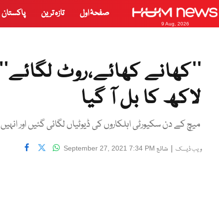
صفحۂ اول
تازہ ترین
پاکستان
9 Aug, 2026
لاکھ کا بل آ گیا
میچ کے دن سکیورٹی اہلکاروں کی ڈیوٹیاں لگائی گئیں اور انہیں ک
|
شائع
September 27, 2021 7:34 PM
ویب ڈیسک