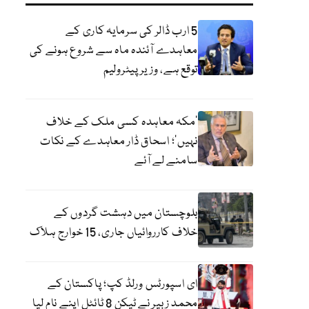
5 ارب ڈالر کی سرمایہ کاری کے
معاہدے آئندہ ماہ سے شروع ہونے کی
توقع ہے، وزیر پیٹرولیم
‘مکہ معاہدہ کسی ملک کے خلاف
نہیں’؛ اسحاق ڈار معاہدے کے نکات
سامنے لے آئے
بلوچستان میں دہشت گردوں کے
خلاف کارروائیاں جاری، 15 خوارج ہلاک
ای اسپورٹس ورلڈ کپ؛ پاکستان کے
محمد زبیر نے ٹیکن 8 ٹائٹل اپنے نام لیا