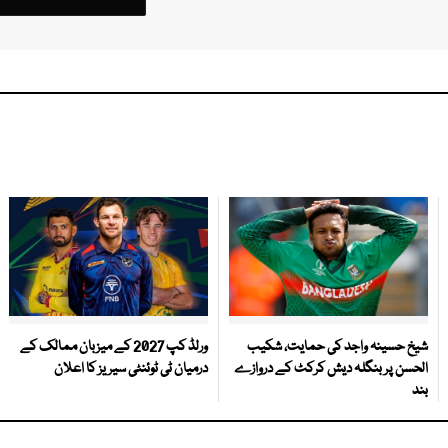
شیخ حسینہ واجد کی حمایت، شکیب
ورلڈ کپ 2027 کے میزبان ممالک کے
الحسن پر بنگلہ دیش کرکٹ کے دروازے
درمیان ٹی ٹوئنٹی سیریز کا اعلان
بند