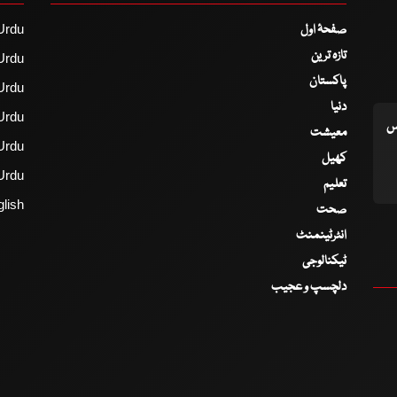
صفحۂ اول
Urdu
تازہ ترین
Urdu
پاکستان
Urdu
دنیا
Urdu
اس
معیشت
Urdu
کھیل
Urdu
تعلیم
lish
صحت
انٹرٹینمنٹ
ٹیکنالوجی
دلچسپ و عجیب