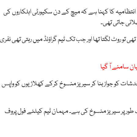
نتظامیہ کا کہنا ہے کہ میچ کے دن سکیورٹی اہلکاروں کی
ھلائی جاتی تھی۔
 تو روٹ لگتا تھا اور جب تک ٹیم گراؤنڈ میں رہتی تھی نفری
ان سامنے آ گیا
شات کو جواز بنا کر سیریز منسوخ کرکے کھلاڑیوں کو واپس
ف طور پر سیریز منسوخ کی ہے۔ مہمان ٹیم کیلئے فول پروف