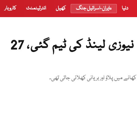
دنیا
ایران-اسرائیل جنگ
کھیل
انٹرٹینمنٹ
کاروبار
’’کھانے کھائے،روٹ لگائے‘‘ نیوزی لینڈ کی ٹیم گئی، 27
ھانے میں پلاؤ اور بریانی کھلائی جاتی تھی۔