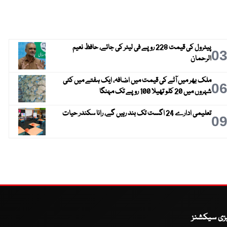
پیٹرول کی قیمت 228 روپے فی لیٹر کی جائے، حافظ نعیم
0
الرحمان
ملک بھر میں آٹے کی قیمت میں اضافہ، ایک ہفتے میں کئی
0
شہروں میں 20 کلو تھیلا 100 روپے تک مہنگا
تعلیمی ادارے 24 اگست تک بند رہیں گے، رانا سکندر حیات
0
یزی سیکشنز