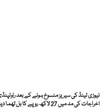
نیوزی لینڈ کی سیریز منسوخ ہونے کے بعد راولپنڈی
اخراجات کی مد میں 27 لاکھ روپے کا بل تھما دیا۔