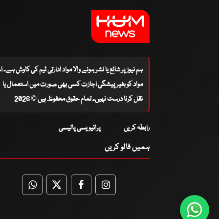
ہم نیوز پر شائع یا نشر ہونے والا مواد ادارتی ٹیم کی کاوش ہے۔ 
مواد کو بغیر پیشگی اجازت کسی بھی صورت میں استعمال یا
نقل کرنا درست نہیں۔ تمام حقوق محفوظ ہیں © 2026
رابطہ کریں
پرائیویسی پالیسی
ہمیں فالو کریں
WhatsApp
Twitter
Facebook
Facebook