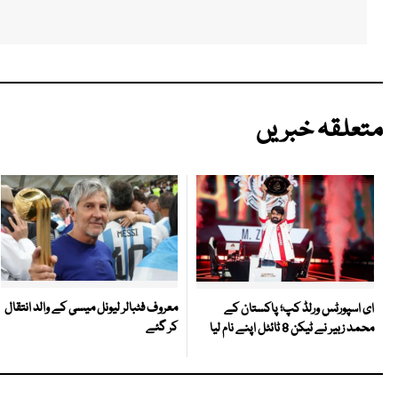
متعلقہ خبریں
معروف فٹبالر لیونل میسی کے والد انتقال
ای اسپورٹس ورلڈ کپ؛ پاکستان کے
کر گئے
محمد زبیر نے ٹیکن 8 ٹائٹل اپنے نام لیا