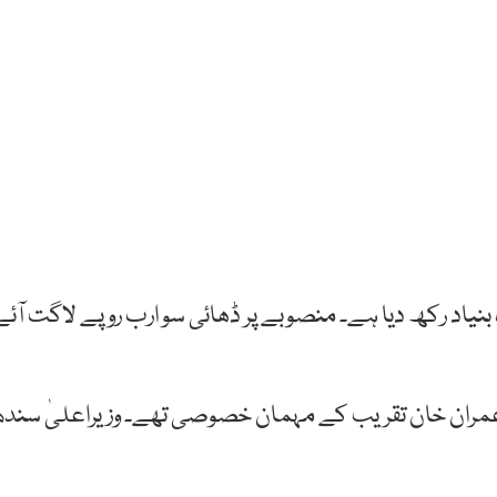
نیاد رکھ دیا ہے۔ منصوبے پر ڈھائی سو ارب روپے لاگت آئے
ظم عمران خان تقریب کے مہمان خصوصی تھے۔ وزیراعلیٰ سندھ