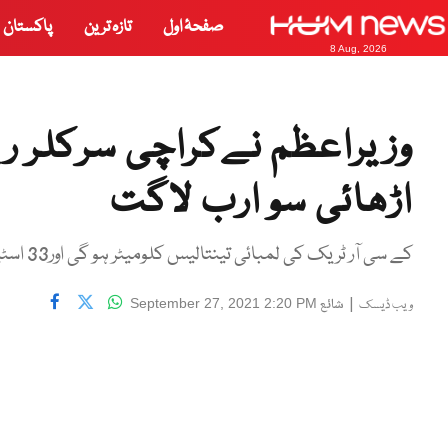
صفحۂ اول
تازہ ترین
پاکستان
8 Aug, 2026
وزیراعظم نےکراچی سرکلر ری
اڑھائی سو ارب لاگت
کے سی آر ٹریک کی لمبائی تینتالیس کلومیٹر ہو گی اور33 اسٹیشنز تعمیر کیے جائیں گے
|
شائع
September 27, 2021 2:20 PM
ویب ڈیسک