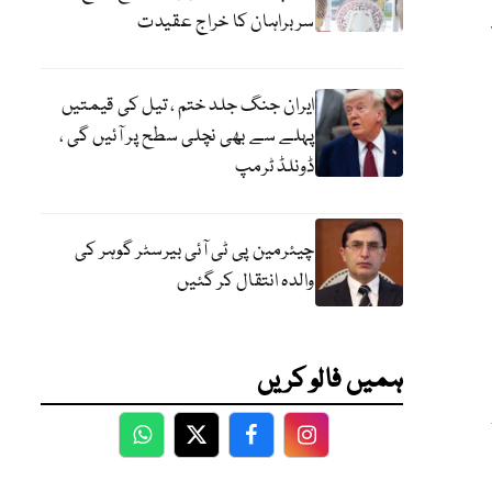
سربراہان کا خراج عقیدت
ایران جنگ جلد ختم ، تیل کی قیمتیں
پہلے سے بھی نچلی سطح پر آئیں گی ،
ڈونلڈ ٹرمپ
چیئرمین پی ٹی آئی بیرسٹر گوہر کی
والدہ انتقال کر گئیں
ہمیں فالو کریں
WhatsApp
Twitter
Facebook
Facebook