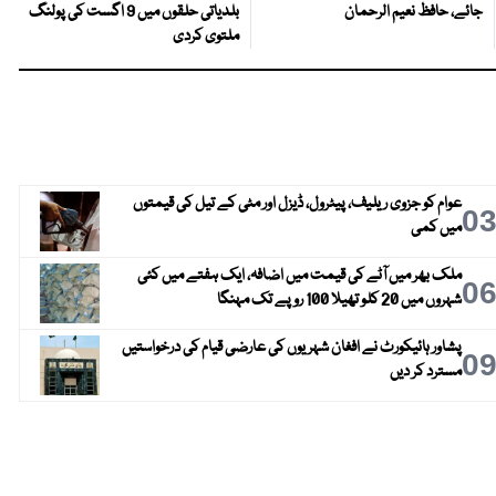
جائے، حافظ نعیم الرحمان
بلدیاتی حلقوں میں 9 اگست کی پولنگ
ملتوی کردی
عوام کو جزوی ریلیف، پیٹرول، ڈیزل اور مٹی کے تیل کی قیمتوں
0
میں کمی
ملک بھر میں آٹے کی قیمت میں اضافہ، ایک ہفتے میں کئی
0
شہروں میں 20 کلو تھیلا 100 روپے تک مہنگا
پشاور ہائیکورٹ نے افغان شہریوں کی عارضی قیام کی درخواستیں
0
مسترد کر دیں