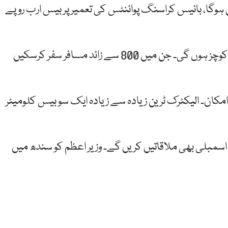
ہوگا، بائیس کراسنگ پوائنٹس کی تعمیر پر بیس ارب روپے
کوچز
ہوں
گی۔
جن
میں
800
سے
زائد
مسافر
سفر
کرسکیں
مکان۔ الیکٹرک ٹرین زیادہ سے زیادہ ایک سو بیس کلومیٹر
ان اسمبلی بھی ملاقاتیں کریں گے۔ وزیر اعظم کو سندھ میں