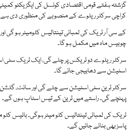
گزشتہ ہفتے قومی اقتصادی کونسل کی ایگزیکٹو کمیٹی
کراچی سرکلر ریلوے کے منصوبے کی منظوری دی ہے۔
چوبیس ماہ میں مکمل ہو گا۔
سرکلر ریلوے دو ٹریکس پر چلے گی، ایک ٹریک سٹی ا
اسٹیشن سے دھابیجی جائے گا۔
سرکلر
ٹرین
سٹی
اسٹیشن
سے
چلے
گی
اور
سائٹ
،
گلشن
پہنچے
گی۔
راستے
میں
ٹرین
کے
تیس
اسٹاپ
ہوں
گے۔
ٹریک
کی
لمبائی
تینتالیس
کلو
میٹر
ہو
گی۔
بائیس
کلو
م
پاسز بھی بنائے جائیں گے۔