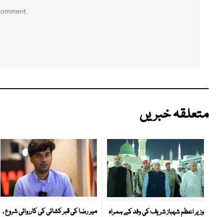
 comment.
متعلقہ خبریں
میر رضا کی قبر کشائی کی کارروائی شروع ،
وزیر اعظم شہباز شریف کی وفد کے ہمراہ