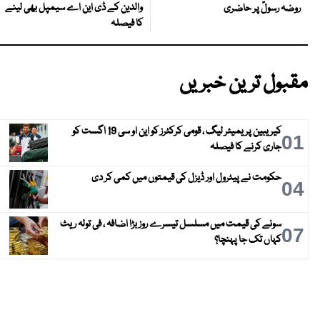
والدین کے ڈی این اے سیمپل بھی لینے
روضہ رسولؐ پر حاضری
کا فیصلہ
مقبول ترین خبریں
کیریبین پریمیئر لیگ ، قومی کرکٹرز کو این او سی 19 اگست کو
01
جاری کرنے کا فیصلہ
حکومت نے پیٹرول اور ڈیزل کی قیمتوں میں کمی کر دی
04
سونے کی قیمت میں مسلسل تیسرے روز بڑا اضافہ ، فی تولہ ریٹ
07
کہاں تک جا پہنچا؟