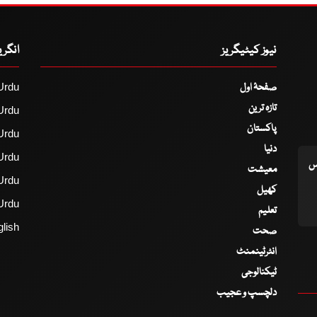
نیوز کیٹیگریز
انگر
صفحۂ اول
Urdu
تازہ ترین
Urdu
پاکستان
Urdu
دنیا
Urdu
اس
معیشت
Urdu
کھیل
Urdu
تعلیم
lish
صحت
انٹرٹینمنٹ
ٹیکنالوجی
دلچسپ و عجیب