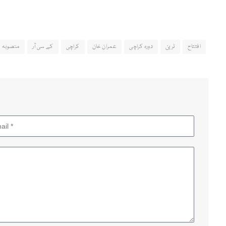
افتتاح
ٹرین
دورہ کراچی
عمران خان
کراچی
کے سی آر
منصوبہ