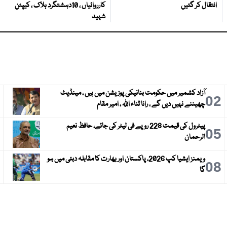
انتقال کر گئیں
کارروائیاں ، 10دہشتگرد ہلاک ، کیپٹن
شہید
آزاد کشمیر میں حکومت بنانیکی پوزیشن میں ہیں ، مینڈیٹ
3
02
چھیننے نہیں دیں گے ، رانا ثناء اللہ ، امیر مقام
پیٹرول کی قیمت 228 روپے فی لیٹر کی جائے، حافظ نعیم
6
05
الرحمان
ویمنز ایشیا کپ 2026، پاکستان اور بھارت کا مقابلہ دبئی میں ہو
9
08
گا