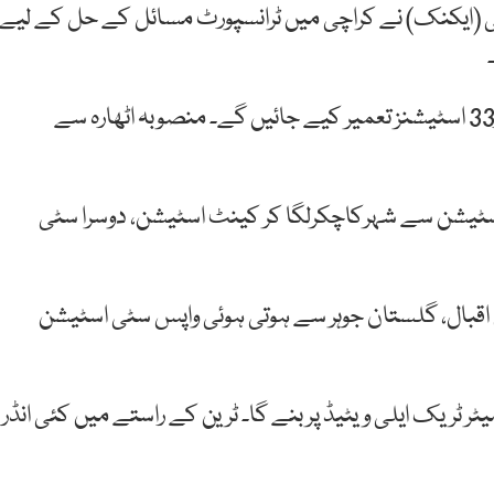
 (ایکنک) نے کراچی میں ٹرانسپورٹ مسائل کے حل کے لیے
کے سی آر ٹریک کی لمبائی تینتالیس کلومیٹر ہو گی اور33 اسٹیشنز تعمیر کیے جائیں گے۔ منصوبہ اٹھارہ سے
سٹیشن سے شہرکاچکرلگا کر کینٹ اسٹیشن، دوسرا سٹی
اقبال
،
گلستان
جوہر
سے
ہوتی
ہوئی
واپس
سٹی
اسٹیشن
یٹر
ٹریک
ایلی
ویٹیڈ
پر
بنے
گا۔ ٹرین کے راستے میں کئی انڈر