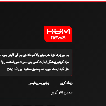
ہم نیوز پر شائع یا نشر ہونے والا مواد ادارتی ٹیم کی کاوش ہے۔ 
مواد کو بغیر پیشگی اجازت کسی بھی صورت میں استعمال یا
نقل کرنا درست نہیں۔ تمام حقوق محفوظ ہیں © 2026
رابطہ کریں
پرائیویسی پالیسی
ہمیں فالو کریں