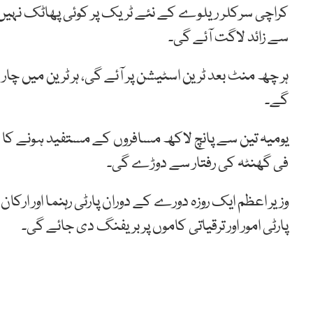
کراچی سرکلر ریلوے کے نئے ٹریک پر کوئی پھاٹک نہیں 
سے زائد لاگت آئے گی۔
ہر چھ منٹ بعد ٹرین اسٹیشن پر آئے گی،
ہر
ٹرین
میں
چار
گے۔
یومیہ تین سے پانچ لاکھ مسافروں کے مستفید ہونے کا ا
فی گھنٹہ کی رفتار سے دوڑے گی۔
وزیر اعظم ایک روزہ دورے کے دوران پارٹی رہنما اور ارک
پارٹی امور اور ترقیاتی کاموں پر بریفنگ دی جائے گی۔