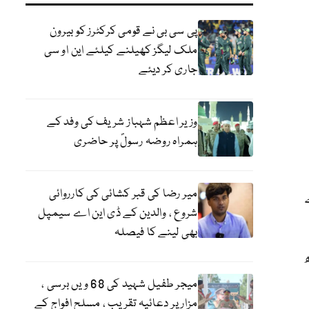
پی سی بی نے قومی کرکٹرز کو بیرون
ملک لیگز کھیلنے کیلئے این او سی
جاری کر دیئے
وزیر اعظم شہباز شریف کی وفد کے
ہمراہ روضہ رسولؐ پر حاضری
میر رضا کی قبر کشائی کی کارروائی
شروع ، والدین کے ڈی این اے سیمپل
بھی لینے کا فیصلہ
میجر طفیل شہید کی 68 ویں برسی ،
مزار پر دعائیہ تقریب ، مسلح افواج کے