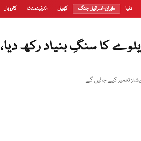
دنیا
ایران-اسرائیل جنگ
کھیل
انٹرٹینمنٹ
کاروبار
لوے کا سنگِ بنیاد رکھ دیا،